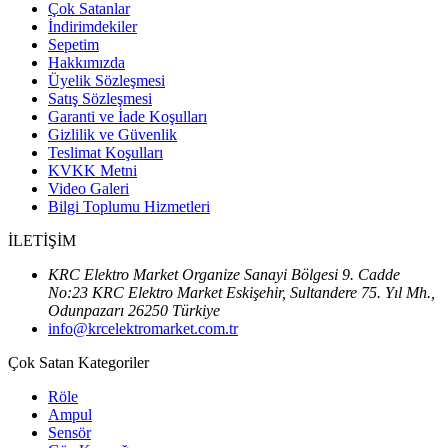
Çok Satanlar
İndirimdekiler
Sepetim
Hakkımızda
Üyelik Sözleşmesi
Satış Sözleşmesi
Garanti ve İade Koşulları
Gizlilik ve Güvenlik
Teslimat Koşulları
KVKK Metni
Video Galeri
Bilgi Toplumu Hizmetleri
İLETİŞİM
KRC Elektro Market Organize Sanayi Bölgesi 9. Cadde
No:23 KRC Elektro Market Eskişehir, Sultandere 75. Yıl Mh.,
Odunpazarı 26250 Türkiye
info@krcelektromarket.com.tr
Çok Satan Kategoriler
Röle
Ampul
Sensör