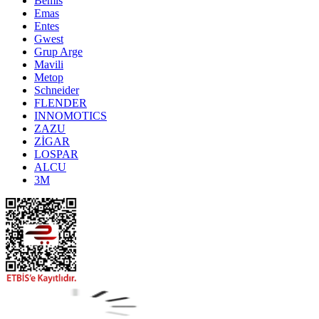
Bemis
Emas
Entes
Gwest
Grup Arge
Mavili
Metop
Schneider
FLENDER
INNOMOTICS
ZAZU
ZİGAR
LOSPAR
ALCU
3M