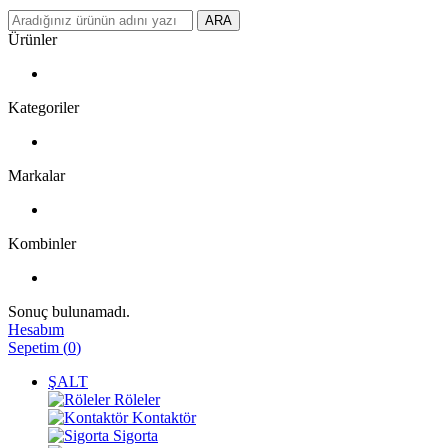
ARA
Ürünler
Kategoriler
Markalar
Kombinler
Sonuç bulunamadı.
Hesabım
Sepetim
(
0
)
ŞALT
Röleler
Kontaktör
Sigorta