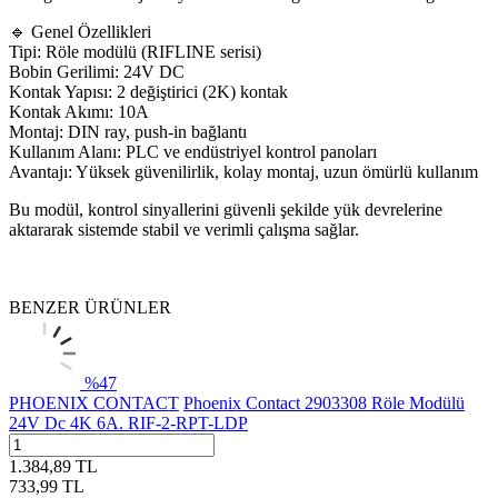
🔹 Genel Özellikleri
Tipi: Röle modülü (RIFLINE serisi)
Bobin Gerilimi: 24V DC
Kontak Yapısı: 2 değiştirici (2K) kontak
Kontak Akımı: 10A
Montaj: DIN ray, push-in bağlantı
Kullanım Alanı: PLC ve endüstriyel kontrol panoları
Avantajı: Yüksek güvenilirlik, kolay montaj, uzun ömürlü kullanım
Bu modül, kontrol sinyallerini güvenli şekilde yük devrelerine
aktararak sistemde stabil ve verimli çalışma sağlar.
BENZER ÜRÜNLER
%
47
PHOENIX CONTACT
Phoenix Contact 2903308 Röle Modülü
24V Dc 4K 6A. RIF-2-RPT-LDP
1.384,89
TL
733,99
TL