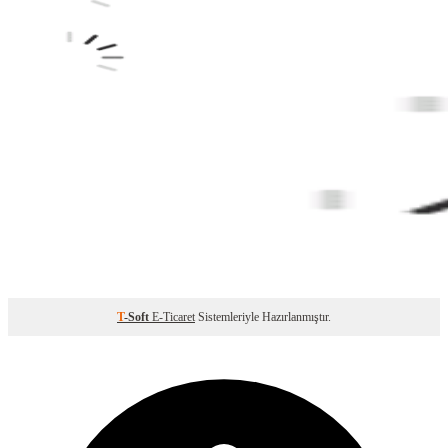
T
-Soft
E-Ticaret
Sistemleriyle Hazırlanmıştır.