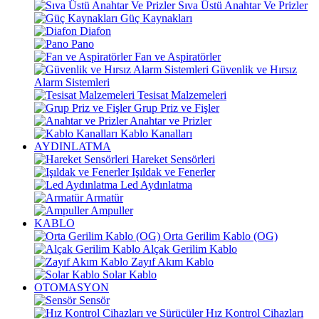
Sıva Üstü Anahtar Ve Prizler
Güç Kaynakları
Diafon
Pano
Fan ve Aspiratörler
Güvenlik ve Hırsız
Alarm Sistemleri
Tesisat Malzemeleri
Grup Priz ve Fişler
Anahtar ve Prizler
Kablo Kanalları
AYDINLATMA
Hareket Sensörleri
Işıldak ve Fenerler
Led Aydınlatma
Armatür
Ampuller
KABLO
Orta Gerilim Kablo (OG)
Alçak Gerilim Kablo
Zayıf Akım Kablo
Solar Kablo
OTOMASYON
Sensör
Hız Kontrol Cihazları