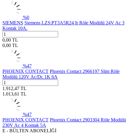
%
0
SIEMENS
Siemens LZS:PT3A5R24 Ir Röle Modülü 24V Ac 3
Kontak 10A.
0,00
TL
0,00
TL
%
47
PHOENIX CONTACT
Phoenix Contact 2966197 Slim Röle
Modülü 120V Ac/Dc 1K 6A
1.912,47
TL
1.013,61
TL
%
47
PHOENIX CONTACT
Phoenix Contact 2903304 Röle Modülü
230V Ac 4 Kontak 5A
E - BÜLTEN ABONELİĞİ