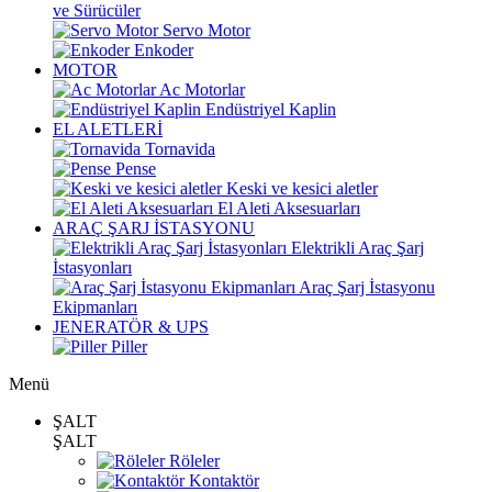
ve Sürücüler
Servo Motor
Enkoder
MOTOR
Ac Motorlar
Endüstriyel Kaplin
EL ALETLERİ
Tornavida
Pense
Keski ve kesici aletler
El Aleti Aksesuarları
ARAÇ ŞARJ İSTASYONU
Elektrikli Araç Şarj
İstasyonları
Araç Şarj İstasyonu
Ekipmanları
JENERATÖR & UPS
Piller
Menü
ŞALT
ŞALT
Röleler
Kontaktör