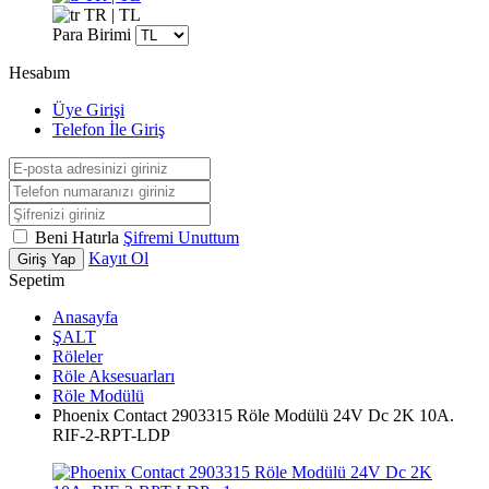
TR | TL
Para Birimi
Hesabım
Üye Girişi
Telefon İle Giriş
Beni Hatırla
Şifremi Unuttum
Kayıt Ol
Giriş Yap
Sepetim
Anasayfa
ŞALT
Röleler
Röle Aksesuarları
Röle Modülü
Phoenix Contact 2903315 Röle Modülü 24V Dc 2K 10A.
RIF-2-RPT-LDP