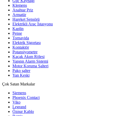
Güç Kaynağı
Klemens
Anahtar Priz
Armatür
Hareket Sensörü
Elektrikli Araç İstasyonu
Kaplin
Pense
Tornavida
Elektrik Sigortası
Kontaktör
Potansiyometre
Kaçak Akım Rölesi
Yangın Alarm Sistemi
Motor Koruma Şalteri
Pako şalter
Yan Keski
Çok Satan Markalar
Siemens
Phoenix Contact
Viko
Legrand
Öznur Kablo