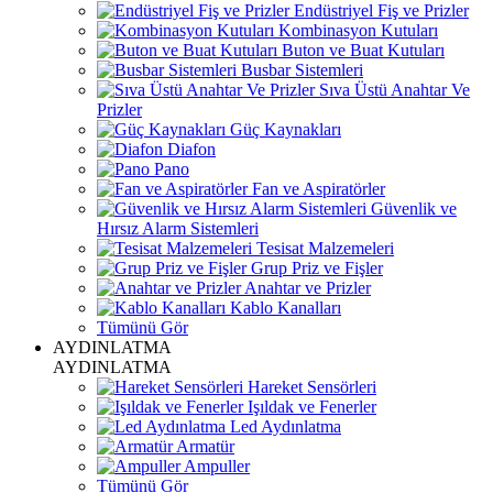
Endüstriyel Fiş ve Prizler
Kombinasyon Kutuları
Buton ve Buat Kutuları
Busbar Sistemleri
Sıva Üstü Anahtar Ve
Prizler
Güç Kaynakları
Diafon
Pano
Fan ve Aspiratörler
Güvenlik ve
Hırsız Alarm Sistemleri
Tesisat Malzemeleri
Grup Priz ve Fişler
Anahtar ve Prizler
Kablo Kanalları
Tümünü Gör
AYDINLATMA
AYDINLATMA
Hareket Sensörleri
Işıldak ve Fenerler
Led Aydınlatma
Armatür
Ampuller
Tümünü Gör