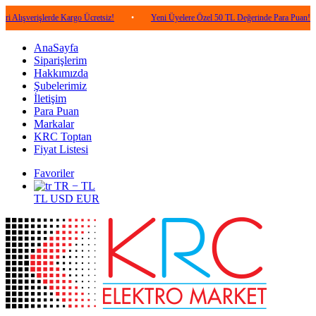
işlerde Kargo Ücretsiz!
•
Yeni Üyelere Özel 50 TL Değerinde Para Puan!
•
5
AnaSayfa
Siparişlerim
Hakkımızda
Şubelerimiz
İletişim
Para Puan
Markalar
KRC Toptan
Fiyat Listesi
Favoriler
TR − TL
TL
USD
EUR