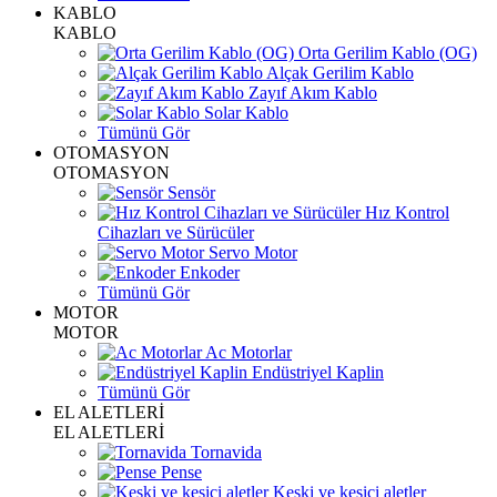
KABLO
KABLO
Orta Gerilim Kablo (OG)
Alçak Gerilim Kablo
Zayıf Akım Kablo
Solar Kablo
Tümünü Gör
OTOMASYON
OTOMASYON
Sensör
Hız Kontrol
Cihazları ve Sürücüler
Servo Motor
Enkoder
Tümünü Gör
MOTOR
MOTOR
Ac Motorlar
Endüstriyel Kaplin
Tümünü Gör
EL ALETLERİ
EL ALETLERİ
Tornavida
Pense
Keski ve kesici aletler