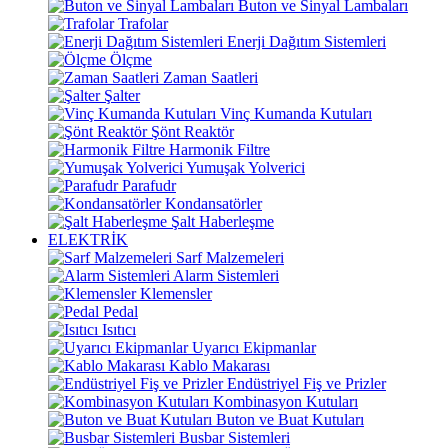
Buton ve Sinyal Lambaları
Trafolar
Enerji Dağıtım Sistemleri
Ölçme
Zaman Saatleri
Şalter
Vinç Kumanda Kutuları
Şönt Reaktör
Harmonik Filtre
Yumuşak Yolverici
Parafudr
Kondansatörler
Şalt Haberleşme
ELEKTRİK
Sarf Malzemeleri
Alarm Sistemleri
Klemensler
Pedal
Isıtıcı
Uyarıcı Ekipmanlar
Kablo Makarası
Endüstriyel Fiş ve Prizler
Kombinasyon Kutuları
Buton ve Buat Kutuları
Busbar Sistemleri