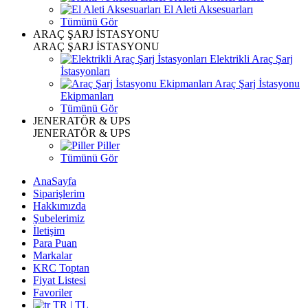
El Aleti Aksesuarları
Tümünü Gör
ARAÇ ŞARJ İSTASYONU
ARAÇ ŞARJ İSTASYONU
Elektrikli Araç Şarj
İstasyonları
Araç Şarj İstasyonu
Ekipmanları
Tümünü Gör
JENERATÖR & UPS
JENERATÖR & UPS
Piller
Tümünü Gör
AnaSayfa
Siparişlerim
Hakkımızda
Şubelerimiz
İletişim
Para Puan
Markalar
KRC Toptan
Fiyat Listesi
Favoriler
TR | TL