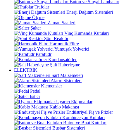
Buton ve Sinyal Lambaları
Trafolar
Enerji Dağıtım Sistemleri
Ölçme
Zaman Saatleri
Şalter
Vinç Kumanda Kutuları
Şönt Reaktör
Harmonik Filtre
Yumuşak Yolverici
Parafudr
Kondansatörler
Şalt Haberleşme
ELEKTRİK
Sarf Malzemeleri
Alarm Sistemleri
Klemensler
Pedal
Isıtıcı
Uyarıcı Ekipmanlar
Kablo Makarası
Endüstriyel Fiş ve Prizler
Kombinasyon Kutuları
Buton ve Buat Kutuları
Busbar Sistemleri