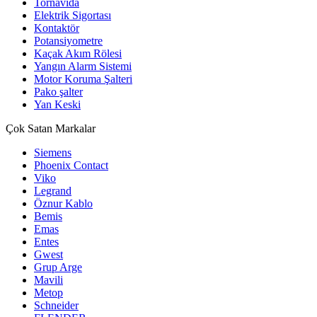
Tornavida
Elektrik Sigortası
Kontaktör
Potansiyometre
Kaçak Akım Rölesi
Yangın Alarm Sistemi
Motor Koruma Şalteri
Pako şalter
Yan Keski
Çok Satan Markalar
Siemens
Phoenix Contact
Viko
Legrand
Öznur Kablo
Bemis
Emas
Entes
Gwest
Grup Arge
Mavili
Metop
Schneider