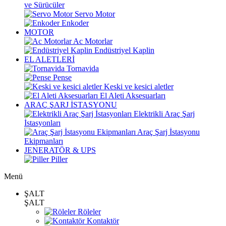
ve Sürücüler
Servo Motor
Enkoder
MOTOR
Ac Motorlar
Endüstriyel Kaplin
EL ALETLERİ
Tornavida
Pense
Keski ve kesici aletler
El Aleti Aksesuarları
ARAÇ ŞARJ İSTASYONU
Elektrikli Araç Şarj
İstasyonları
Araç Şarj İstasyonu
Ekipmanları
JENERATÖR & UPS
Piller
Menü
ŞALT
ŞALT
Röleler
Kontaktör