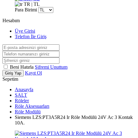
TR | TL
Para Birimi
Hesabım
Üye Girişi
Telefon İle Giriş
Beni Hatırla
Şifremi Unuttum
Kayıt Ol
Giriş Yap
Sepetim
Anasayfa
ŞALT
Röleler
Röle Aksesuarları
Röle Modülü
Siemens LZS:PT3A5R24 Ir Röle Modülü 24V Ac 3 Kontak
10A.