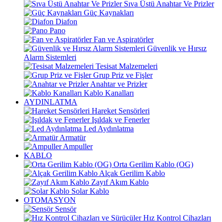
Sıva Üstü Anahtar Ve Prizler
Güç Kaynakları
Diafon
Pano
Fan ve Aspiratörler
Güvenlik ve Hırsız
Alarm Sistemleri
Tesisat Malzemeleri
Grup Priz ve Fişler
Anahtar ve Prizler
Kablo Kanalları
AYDINLATMA
Hareket Sensörleri
Işıldak ve Fenerler
Led Aydınlatma
Armatür
Ampuller
KABLO
Orta Gerilim Kablo (OG)
Alçak Gerilim Kablo
Zayıf Akım Kablo
Solar Kablo
OTOMASYON
Sensör
Hız Kontrol Cihazları