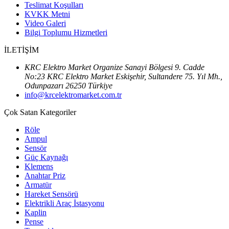
Teslimat Koşulları
KVKK Metni
Video Galeri
Bilgi Toplumu Hizmetleri
İLETİŞİM
KRC Elektro Market Organize Sanayi Bölgesi 9. Cadde
No:23 KRC Elektro Market Eskişehir, Sultandere 75. Yıl Mh.,
Odunpazarı 26250 Türkiye
info@krcelektromarket.com.tr
Çok Satan Kategoriler
Röle
Ampul
Sensör
Güç Kaynağı
Klemens
Anahtar Priz
Armatür
Hareket Sensörü
Elektrikli Araç İstasyonu
Kaplin
Pense