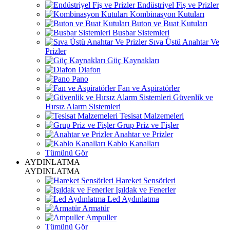
Endüstriyel Fiş ve Prizler
Kombinasyon Kutuları
Buton ve Buat Kutuları
Busbar Sistemleri
Sıva Üstü Anahtar Ve
Prizler
Güç Kaynakları
Diafon
Pano
Fan ve Aspiratörler
Güvenlik ve
Hırsız Alarm Sistemleri
Tesisat Malzemeleri
Grup Priz ve Fişler
Anahtar ve Prizler
Kablo Kanalları
Tümünü Gör
AYDINLATMA
AYDINLATMA
Hareket Sensörleri
Işıldak ve Fenerler
Led Aydınlatma
Armatür
Ampuller
Tümünü Gör