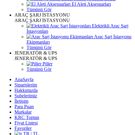
El Aleti Aksesuarları
Tümünü Gör
ARAÇ ŞARJ İSTASYONU
ARAÇ ŞARJ İSTASYONU
Elektrikli Araç Şarj
İstasyonları
Araç Şarj İstasyonu
Ekipmanları
Tümünü Gör
JENERATÖR & UPS
JENERATÖR & UPS
Piller
Tümünü Gör
AnaSayfa
Siparişlerim
Hakkımızda
Şubelerimiz
İletişim
Para Puan
Markalar
KRC Toptan
Fiyat Listesi
Favoriler
TR | TL