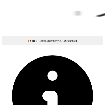
T
-Soft
E-Ticaret
Sistemleriyle Hazırlanmıştır.