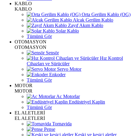
KABLO
KABLO
Orta Gerilim Kablo (OG)
Alçak Gerilim Kablo
Zayıf Akım Kablo
Solar Kablo
Tümünü Gör
OTOMASYON
OTOMASYON
Sensör
Hız Kontrol
Cihazları ve Sürücüler
Servo Motor
Enkoder
Tümünü Gör
MOTOR
MOTOR
Ac Motorlar
Endüstriyel Kaplin
Tümünü Gör
EL ALETLERİ
EL ALETLERİ
Tornavida
Pense
Keski ve kesici aletler