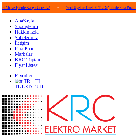
işlerde Kargo Ücretsiz!
•
Yeni Üyelere Özel 50 TL Değerinde Para Puan!
•
5
AnaSayfa
Siparişlerim
Hakkımızda
Şubelerimiz
İletişim
Para Puan
Markalar
KRC Toptan
Fiyat Listesi
Favoriler
TR − TL
TL
USD
EUR