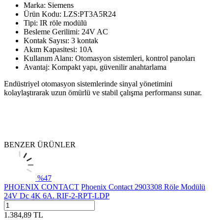
Marka: Siemens
Ürün Kodu: LZS:PT3A5R24
Tipi: IR röle modülü
Besleme Gerilimi: 24V AC
Kontak Sayısı: 3 kontak
Akım Kapasitesi: 10A
Kullanım Alanı: Otomasyon sistemleri, kontrol panoları
Avantaj: Kompakt yapı, güvenilir anahtarlama
Endüstriyel otomasyon sistemlerinde sinyal yönetimini
kolaylaştırarak uzun ömürlü ve stabil çalışma performansı sunar.
BENZER ÜRÜNLER
%
47
PHOENIX CONTACT
Phoenix Contact 2903308 Röle Modülü
24V Dc 4K 6A. RIF-2-RPT-LDP
1.384,89
TL