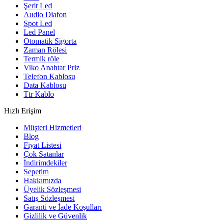
Şerit Led
Audio Diafon
Spot Led
Led Panel
Otomatik Sigorta
Zaman Rölesi
Termik röle
Viko Anahtar Priz
Telefon Kablosu
Data Kablosu
Ttr Kablo
Hızlı Erişim
Müşteri Hizmetleri
Blog
Fiyat Listesi
Çok Satanlar
İndirimdekiler
Sepetim
Hakkımızda
Üyelik Sözleşmesi
Satış Sözleşmesi
Garanti ve İade Koşulları
Gizlilik ve Güvenlik