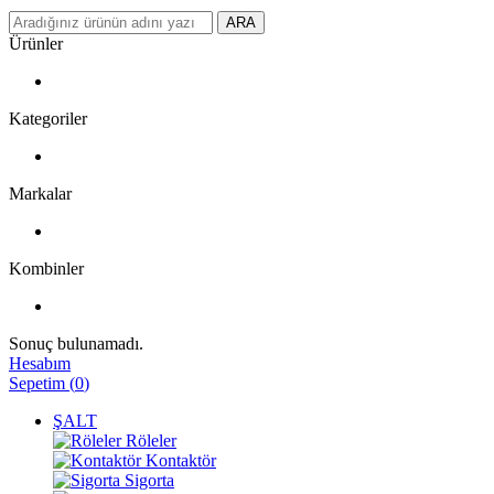
ARA
Ürünler
Kategoriler
Markalar
Kombinler
Sonuç bulunamadı.
Hesabım
Sepetim
(
0
)
ŞALT
Röleler
Kontaktör
Sigorta