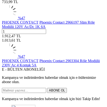
733,99
TL
%
47
PHOENIX CONTACT
Phoenix Contact 2966197 Slim Röle
Modülü 120V Ac/Dc 1K 6A
1.912,47
TL
1.013,61
TL
%
47
PHOENIX CONTACT
Phoenix Contact 2903304 Röle Modülü
230V Ac 4 Kontak 5A
E - BÜLTEN ABONELİĞİ
Kampanya ve indirimlerden haberdar olmak için e-bültenimize
abone olun.
ABONE OL
Kampanya ve indirimlerden haberdar olmak için bizi Takip Edin!