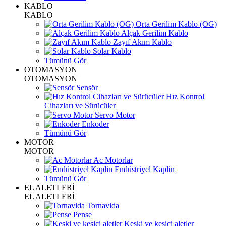
KABLO
KABLO
Orta Gerilim Kablo (OG)
Alçak Gerilim Kablo
Zayıf Akım Kablo
Solar Kablo
Tümünü Gör
OTOMASYON
OTOMASYON
Sensör
Hız Kontrol
Cihazları ve Sürücüler
Servo Motor
Enkoder
Tümünü Gör
MOTOR
MOTOR
Ac Motorlar
Endüstriyel Kaplin
Tümünü Gör
EL ALETLERİ
EL ALETLERİ
Tornavida
Pense
Keski ve kesici aletler