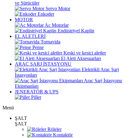
ve Sürücüler
Servo Motor
Enkoder
MOTOR
Ac Motorlar
Endüstriyel Kaplin
EL ALETLERİ
Tornavida
Pense
Keski ve kesici aletler
El Aleti Aksesuarları
ARAÇ ŞARJ İSTASYONU
Elektrikli Araç Şarj
İstasyonları
Araç Şarj İstasyonu
Ekipmanları
JENERATÖR & UPS
Piller
Menü
ŞALT
ŞALT
Röleler
Kontaktör