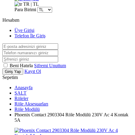
TR | TL
Para Birimi
Hesabım
Üye Girişi
Telefon İle Giriş
Beni Hatırla
Şifremi Unuttum
Kayıt Ol
Giriş Yap
Sepetim
Anasayfa
ŞALT
Röleler
Röle Aksesuarları
Röle Modülü
Phoenix Contact 2903304 Röle Modülü 230V Ac 4 Kontak
5A