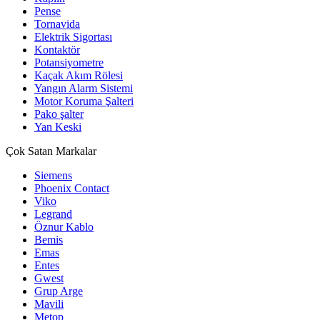
Pense
Tornavida
Elektrik Sigortası
Kontaktör
Potansiyometre
Kaçak Akım Rölesi
Yangın Alarm Sistemi
Motor Koruma Şalteri
Pako şalter
Yan Keski
Çok Satan Markalar
Siemens
Phoenix Contact
Viko
Legrand
Öznur Kablo
Bemis
Emas
Entes
Gwest
Grup Arge
Mavili
Metop