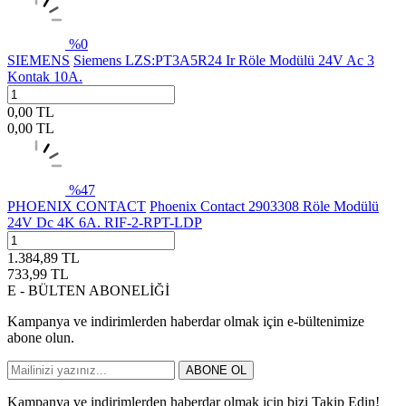
%
0
SIEMENS
Siemens LZS:PT3A5R24 Ir Röle Modülü 24V Ac 3
Kontak 10A.
0,00
TL
0,00
TL
%
47
PHOENIX CONTACT
Phoenix Contact 2903308 Röle Modülü
24V Dc 4K 6A. RIF-2-RPT-LDP
1.384,89
TL
733,99
TL
E - BÜLTEN ABONELİĞİ
Kampanya ve indirimlerden haberdar olmak için e-bültenimize
abone olun.
ABONE OL
Kampanya ve indirimlerden haberdar olmak için bizi Takip Edin!