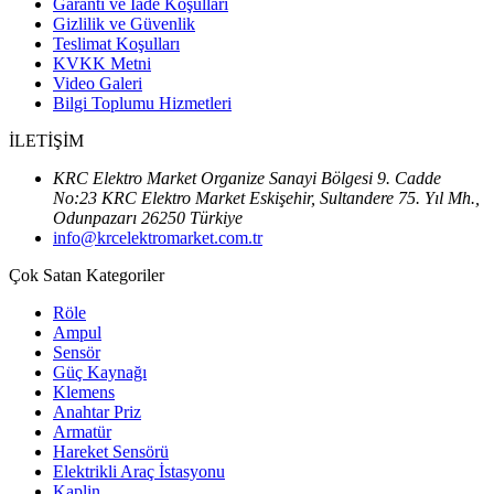
Garanti ve İade Koşulları
Gizlilik ve Güvenlik
Teslimat Koşulları
KVKK Metni
Video Galeri
Bilgi Toplumu Hizmetleri
İLETİŞİM
KRC Elektro Market Organize Sanayi Bölgesi 9. Cadde
No:23 KRC Elektro Market Eskişehir, Sultandere 75. Yıl Mh.,
Odunpazarı 26250 Türkiye
info@krcelektromarket.com.tr
Çok Satan Kategoriler
Röle
Ampul
Sensör
Güç Kaynağı
Klemens
Anahtar Priz
Armatür
Hareket Sensörü
Elektrikli Araç İstasyonu
Kaplin