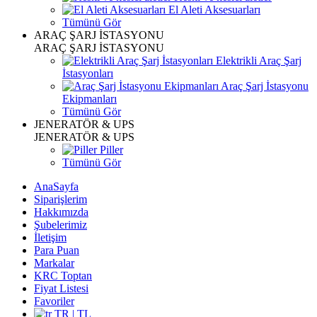
El Aleti Aksesuarları
Tümünü Gör
ARAÇ ŞARJ İSTASYONU
ARAÇ ŞARJ İSTASYONU
Elektrikli Araç Şarj
İstasyonları
Araç Şarj İstasyonu
Ekipmanları
Tümünü Gör
JENERATÖR & UPS
JENERATÖR & UPS
Piller
Tümünü Gör
AnaSayfa
Siparişlerim
Hakkımızda
Şubelerimiz
İletişim
Para Puan
Markalar
KRC Toptan
Fiyat Listesi
Favoriler
TR | TL