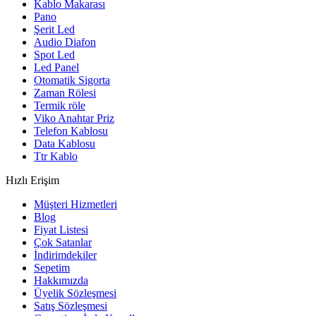
Kablo Makarası
Pano
Şerit Led
Audio Diafon
Spot Led
Led Panel
Otomatik Sigorta
Zaman Rölesi
Termik röle
Viko Anahtar Priz
Telefon Kablosu
Data Kablosu
Ttr Kablo
Hızlı Erişim
Müşteri Hizmetleri
Blog
Fiyat Listesi
Çok Satanlar
İndirimdekiler
Sepetim
Hakkımızda
Üyelik Sözleşmesi
Satış Sözleşmesi