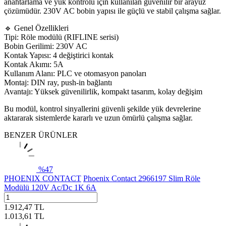
anahtarlama ve yük kontrolü için kullanılan güvenilir bir arayüz
çözümüdür. 230V AC bobin yapısı ile güçlü ve stabil çalışma sağlar.
🔹 Genel Özellikleri
Tipi: Röle modülü (RIFLINE serisi)
Bobin Gerilimi: 230V AC
Kontak Yapısı: 4 değiştirici kontak
Kontak Akımı: 5A
Kullanım Alanı: PLC ve otomasyon panoları
Montaj: DIN ray, push-in bağlantı
Avantajı: Yüksek güvenilirlik, kompakt tasarım, kolay değişim
Bu modül, kontrol sinyallerini güvenli şekilde yük devrelerine
aktararak sistemlerde kararlı ve uzun ömürlü çalışma sağlar.
BENZER ÜRÜNLER
%
47
PHOENIX CONTACT
Phoenix Contact 2966197 Slim Röle
Modülü 120V Ac/Dc 1K 6A
1.912,47
TL
1.013,61
TL