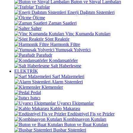
Buton ve Sinyal Lambaları
Trafolar
Enerji Dağıtım Sistemleri
Ölçme
Zaman Saatleri
Şalter
Vinç Kumanda Kutuları
Şönt Reaktör
Harmonik Filtre
Yumuşak Yolverici
Parafudr
Kondansatörler
Şalt Haberleşme
ELEKTRİK
Sarf Malzemeleri
Alarm Sistemleri
Klemensler
Pedal
Isıtıcı
Uyarıcı Ekipmanlar
Kablo Makarası
Endüstriyel Fiş ve Prizler
Kombinasyon Kutuları
Buton ve Buat Kutuları
Busbar Sistemleri