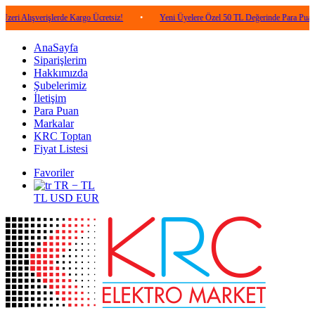
verişlerde Kargo Ücretsiz!
•
Yeni Üyelere Özel 50 TL Değerinde Para Puan!
•
AnaSayfa
Siparişlerim
Hakkımızda
Şubelerimiz
İletişim
Para Puan
Markalar
KRC Toptan
Fiyat Listesi
Favoriler
TR − TL
TL
USD
EUR