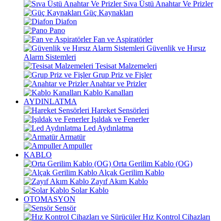
Sıva Üstü Anahtar Ve Prizler
Güç Kaynakları
Diafon
Pano
Fan ve Aspiratörler
Güvenlik ve Hırsız
Alarm Sistemleri
Tesisat Malzemeleri
Grup Priz ve Fişler
Anahtar ve Prizler
Kablo Kanalları
AYDINLATMA
Hareket Sensörleri
Işıldak ve Fenerler
Led Aydınlatma
Armatür
Ampuller
KABLO
Orta Gerilim Kablo (OG)
Alçak Gerilim Kablo
Zayıf Akım Kablo
Solar Kablo
OTOMASYON
Sensör
Hız Kontrol Cihazları