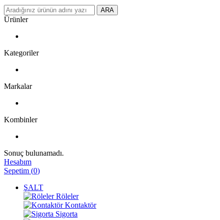
ARA
Ürünler
Kategoriler
Markalar
Kombinler
Sonuç bulunamadı.
Hesabım
Sepetim
(
0
)
ŞALT
Röleler
Kontaktör
Sigorta