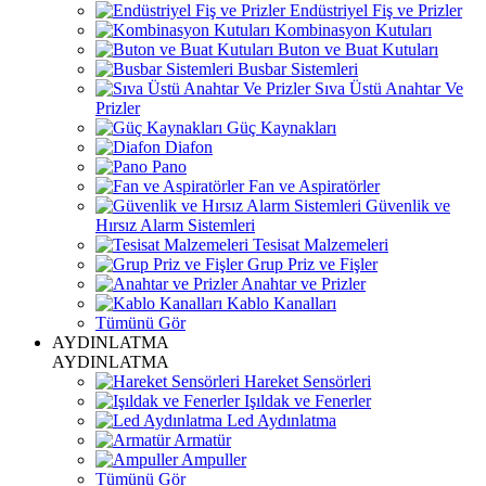
Endüstriyel Fiş ve Prizler
Kombinasyon Kutuları
Buton ve Buat Kutuları
Busbar Sistemleri
Sıva Üstü Anahtar Ve
Prizler
Güç Kaynakları
Diafon
Pano
Fan ve Aspiratörler
Güvenlik ve
Hırsız Alarm Sistemleri
Tesisat Malzemeleri
Grup Priz ve Fişler
Anahtar ve Prizler
Kablo Kanalları
Tümünü Gör
AYDINLATMA
AYDINLATMA
Hareket Sensörleri
Işıldak ve Fenerler
Led Aydınlatma
Armatür
Ampuller
Tümünü Gör