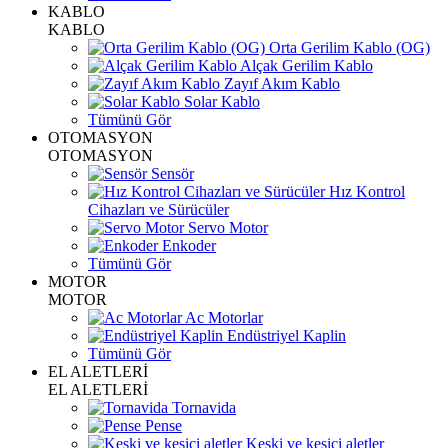
KABLO
KABLO
Orta Gerilim Kablo (OG)
Alçak Gerilim Kablo
Zayıf Akım Kablo
Solar Kablo
Tümünü Gör
OTOMASYON
OTOMASYON
Sensör
Hız Kontrol
Cihazları ve Sürücüler
Servo Motor
Enkoder
Tümünü Gör
MOTOR
MOTOR
Ac Motorlar
Endüstriyel Kaplin
Tümünü Gör
EL ALETLERİ
EL ALETLERİ
Tornavida
Pense
Keski ve kesici aletler