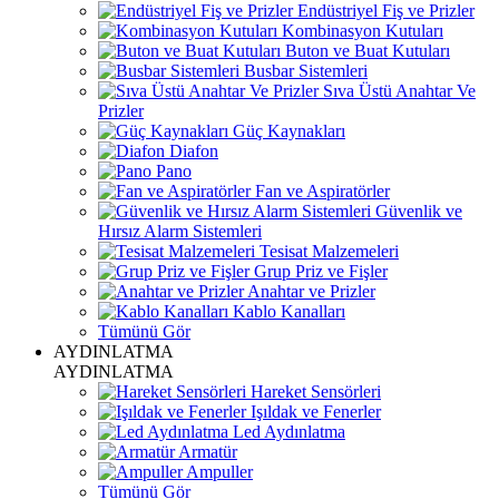
Endüstriyel Fiş ve Prizler
Kombinasyon Kutuları
Buton ve Buat Kutuları
Busbar Sistemleri
Sıva Üstü Anahtar Ve
Prizler
Güç Kaynakları
Diafon
Pano
Fan ve Aspiratörler
Güvenlik ve
Hırsız Alarm Sistemleri
Tesisat Malzemeleri
Grup Priz ve Fişler
Anahtar ve Prizler
Kablo Kanalları
Tümünü Gör
AYDINLATMA
AYDINLATMA
Hareket Sensörleri
Işıldak ve Fenerler
Led Aydınlatma
Armatür
Ampuller
Tümünü Gör