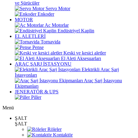
ve Sürücüler
Servo Motor
Enkoder
MOTOR
Ac Motorlar
Endüstriyel Kaplin
EL ALETLERİ
Tornavida
Pense
Keski ve kesici aletler
El Aleti Aksesuarları
ARAÇ ŞARJ İSTASYONU
Elektrikli Araç Şarj
İstasyonları
Araç Şarj İstasyonu
Ekipmanları
JENERATÖR & UPS
Piller
Menü
ŞALT
ŞALT
Röleler
Kontaktör