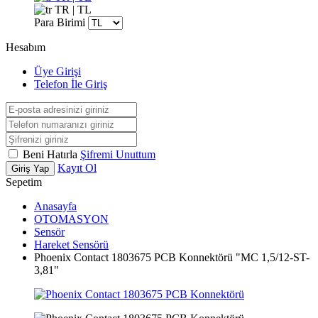
TR | TL
Para Birimi
Hesabım
Üye Girişi
Telefon İle Giriş
Beni Hatırla
Şifremi Unuttum
Kayıt Ol
Giriş Yap
Sepetim
Anasayfa
OTOMASYON
Sensör
Hareket Sensörü
Phoenix Contact 1803675 PCB Konnektörü "MC 1,5/12-ST-
3,81"