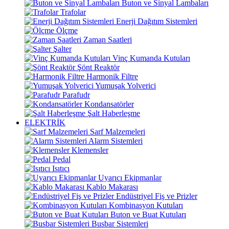
Buton ve Sinyal Lambaları
Trafolar
Enerji Dağıtım Sistemleri
Ölçme
Zaman Saatleri
Şalter
Vinç Kumanda Kutuları
Şönt Reaktör
Harmonik Filtre
Yumuşak Yolverici
Parafudr
Kondansatörler
Şalt Haberleşme
ELEKTRİK
Sarf Malzemeleri
Alarm Sistemleri
Klemensler
Pedal
Isıtıcı
Uyarıcı Ekipmanlar
Kablo Makarası
Endüstriyel Fiş ve Prizler
Kombinasyon Kutuları
Buton ve Buat Kutuları
Busbar Sistemleri