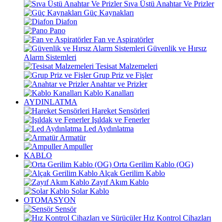
Sıva Üstü Anahtar Ve Prizler
Güç Kaynakları
Diafon
Pano
Fan ve Aspiratörler
Güvenlik ve Hırsız
Alarm Sistemleri
Tesisat Malzemeleri
Grup Priz ve Fişler
Anahtar ve Prizler
Kablo Kanalları
AYDINLATMA
Hareket Sensörleri
Işıldak ve Fenerler
Led Aydınlatma
Armatür
Ampuller
KABLO
Orta Gerilim Kablo (OG)
Alçak Gerilim Kablo
Zayıf Akım Kablo
Solar Kablo
OTOMASYON
Sensör
Hız Kontrol Cihazları