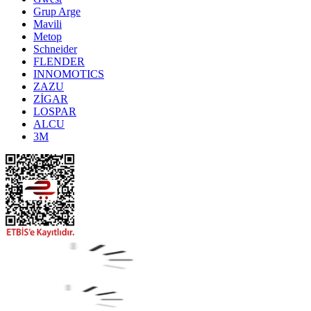
Grup Arge
Mavili
Metop
Schneider
FLENDER
INNOMOTICS
ZAZU
ZİGAR
LOSPAR
ALCU
3M