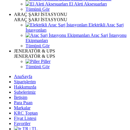
El Aleti Aksesuarları
Tümünü Gör
ARAÇ ŞARJ İSTASYONU
ARAÇ ŞARJ İSTASYONU
Elektrikli Araç Şarj
İstasyonları
Araç Şarj İstasyonu
Ekipmanları
Tümünü Gör
JENERATÖR & UPS
JENERATÖR & UPS
Piller
Tümünü Gör
AnaSayfa
Siparişlerim
Hakkımızda
Şubelerimiz
İletişim
Para Puan
Markalar
KRC Toptan
Fiyat Listesi
Favoriler
TR | TL