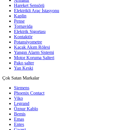
Armatür
Hareket Sensörü
Elektrikli Araç İstasyonu
Kaplin
Pense
Tornavida
Elektrik Sigortası
Kontaktör
Potansiyometre
Kaçak Akım Rölesi
Yangın Alarm Sistemi
Motor Koruma Şalteri
Pako şalter
Yan Keski
Çok Satan Markalar
Siemens
Phoenix Contact
Viko
Legrand
Öznur Kablo
Bemis
Emas
Entes
Gwest