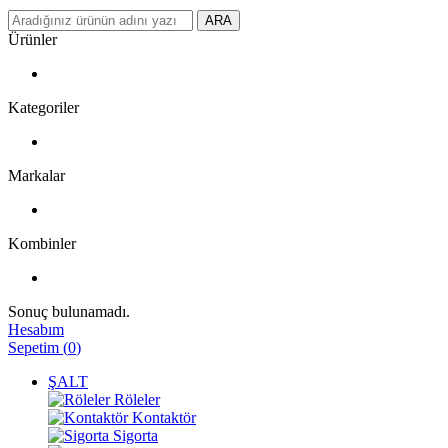
ARA
Ürünler
Kategoriler
Markalar
Kombinler
Sonuç bulunamadı.
Hesabım
Sepetim
(
0
)
ŞALT
Röleler
Kontaktör
Sigorta