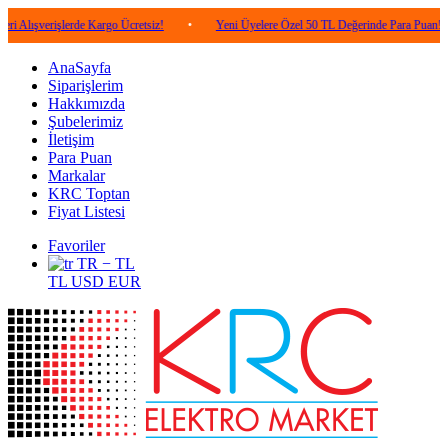
işlerde Kargo Ücretsiz!
•
Yeni Üyelere Özel 50 TL Değerinde Para Puan!
•
5
AnaSayfa
Siparişlerim
Hakkımızda
Şubelerimiz
İletişim
Para Puan
Markalar
KRC Toptan
Fiyat Listesi
Favoriler
TR − TL
TL
USD
EUR