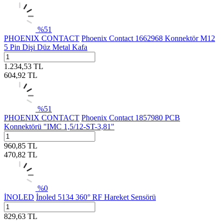
%
51
PHOENIX CONTACT
Phoenix Contact 1662968 Konnektör M12
5 Pin Dişi Düz Metal Kafa
1.234,53
TL
604,92
TL
%
51
PHOENIX CONTACT
Phoenix Contact 1857980 PCB
Konnektörü "IMC 1,5/12-ST-3,81"
960,85
TL
470,82
TL
%
0
İNOLED
İnoled 5134 360° RF Hareket Sensörü
829,63
TL