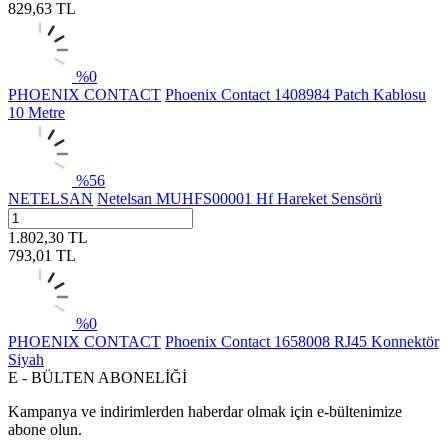
829,63
TL
%
0
PHOENIX CONTACT
Phoenix Contact 1408984 Patch Kablosu
10 Metre
%
56
NETELSAN
Netelsan MUHFS00001 Hf Hareket Sensörü
1.802,30
TL
793,01
TL
%
0
PHOENIX CONTACT
Phoenix Contact 1658008 RJ45 Konnektör
Siyah
E - BÜLTEN ABONELİĞİ
Kampanya ve indirimlerden haberdar olmak için e-bültenimize
abone olun.