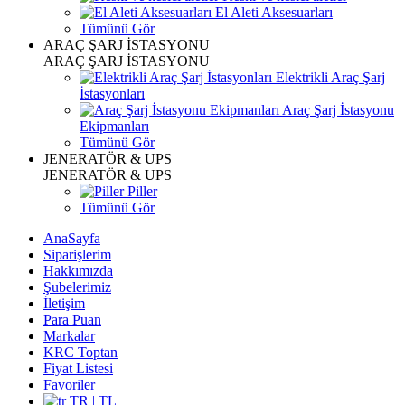
El Aleti Aksesuarları
Tümünü Gör
ARAÇ ŞARJ İSTASYONU
ARAÇ ŞARJ İSTASYONU
Elektrikli Araç Şarj
İstasyonları
Araç Şarj İstasyonu
Ekipmanları
Tümünü Gör
JENERATÖR & UPS
JENERATÖR & UPS
Piller
Tümünü Gör
AnaSayfa
Siparişlerim
Hakkımızda
Şubelerimiz
İletişim
Para Puan
Markalar
KRC Toptan
Fiyat Listesi
Favoriler
TR | TL