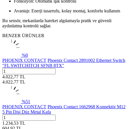
Fonksiyon: Otomatik ışık kontrolü
Avantajı: Enerji tasarrufu, kolay montaj, konforlu kullanım
Bu sensör, mekanlarda hareket algılamayla pratik ve güvenli
aydınlatma kontrolü sağlar.
BENZER ÜRÜNLER
%
0
PHOENIX CONTACT
Phoenix Contact 2891002 Ethernet Switch
"FL SWITCHITCH SFNB 8TX"
4.022,77
TL
4.022,77
TL
%
51
PHOENIX CONTACT
Phoenix Contact 1662968 Konnektör M12
5 Pin Dişi Düz Metal Kafa
1.234,53
TL
604,92
TL