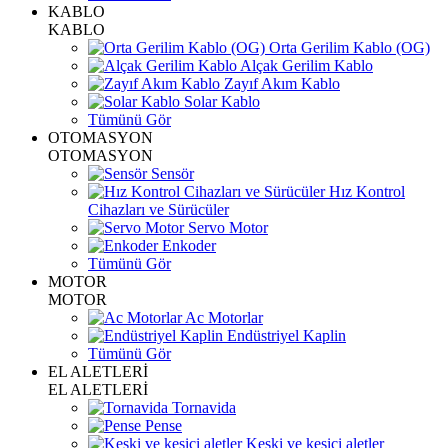
KABLO
KABLO
Orta Gerilim Kablo (OG)
Alçak Gerilim Kablo
Zayıf Akım Kablo
Solar Kablo
Tümünü Gör
OTOMASYON
OTOMASYON
Sensör
Hız Kontrol
Cihazları ve Sürücüler
Servo Motor
Enkoder
Tümünü Gör
MOTOR
MOTOR
Ac Motorlar
Endüstriyel Kaplin
Tümünü Gör
EL ALETLERİ
EL ALETLERİ
Tornavida
Pense
Keski ve kesici aletler