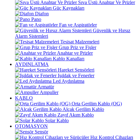
Sıva Üstü Anahtar Ve Prizler
Güç Kaynakları
Diafon
Pano
Fan ve Aspiratörler
Güvenlik ve Hırsız
Alarm Sistemleri
Tesisat Malzemeleri
Grup Priz ve Fişler
Anahtar ve Prizler
Kablo Kanalları
AYDINLATMA
Hareket Sensörleri
Işıldak ve Fenerler
Led Aydınlatma
Armatür
Ampuller
KABLO
Orta Gerilim Kablo (OG)
Alçak Gerilim Kablo
Zayıf Akım Kablo
Solar Kablo
OTOMASYON
Sensör
Hız Kontrol Cihazları