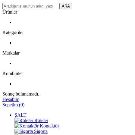
ARA
Ürünler
Kategoriler
Markalar
Kombinler
Sonuç bulunamadı.
Hesabım
Sepetim
(
0
)
ŞALT
Röleler
Kontaktör
Sigorta