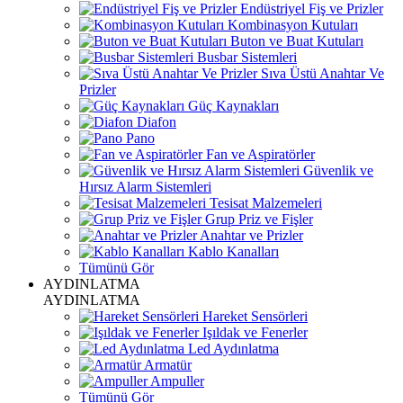
Endüstriyel Fiş ve Prizler
Kombinasyon Kutuları
Buton ve Buat Kutuları
Busbar Sistemleri
Sıva Üstü Anahtar Ve
Prizler
Güç Kaynakları
Diafon
Pano
Fan ve Aspiratörler
Güvenlik ve
Hırsız Alarm Sistemleri
Tesisat Malzemeleri
Grup Priz ve Fişler
Anahtar ve Prizler
Kablo Kanalları
Tümünü Gör
AYDINLATMA
AYDINLATMA
Hareket Sensörleri
Işıldak ve Fenerler
Led Aydınlatma
Armatür
Ampuller
Tümünü Gör