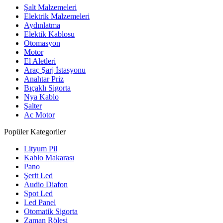
Şalt Malzemeleri
Elektrik Malzemeleri
Aydınlatma
Elektik Kablosu
Otomasyon
Motor
El Aletleri
Araç Şarj İstasyonu
Anahtar Priz
Bıçaklı Sigorta
Nya Kablo
Şalter
Ac Motor
Popüler Kategoriler
Lityum Pil
Kablo Makarası
Pano
Şerit Led
Audio Diafon
Spot Led
Led Panel
Otomatik Sigorta
Zaman Rölesi