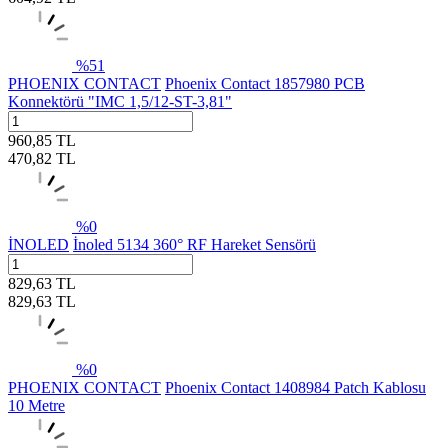
%
51
PHOENIX CONTACT
Phoenix Contact 1857980 PCB
Konnektörü "IMC 1,5/12-ST-3,81"
960,85
TL
470,82
TL
%
0
İNOLED
İnoled 5134 360° RF Hareket Sensörü
829,63
TL
829,63
TL
%
0
PHOENIX CONTACT
Phoenix Contact 1408984 Patch Kablosu
10 Metre