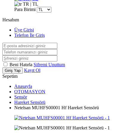
TR | TL
Para Birimi
Hesabım
Üye Girişi
Telefon İle Giriş
Beni Hatırla
Şifremi Unuttum
Kayıt Ol
Giriş Yap
Sepetim
Anasayfa
OTOMASYON
Sensör
Hareket Sensörü
Netelsan MUHFS00001 Hf Hareket Sensörü