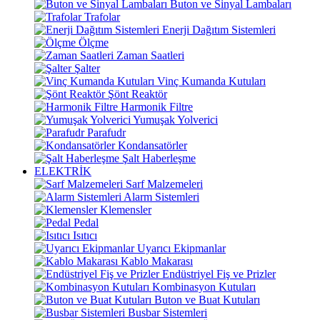
Buton ve Sinyal Lambaları
Trafolar
Enerji Dağıtım Sistemleri
Ölçme
Zaman Saatleri
Şalter
Vinç Kumanda Kutuları
Şönt Reaktör
Harmonik Filtre
Yumuşak Yolverici
Parafudr
Kondansatörler
Şalt Haberleşme
ELEKTRİK
Sarf Malzemeleri
Alarm Sistemleri
Klemensler
Pedal
Isıtıcı
Uyarıcı Ekipmanlar
Kablo Makarası
Endüstriyel Fiş ve Prizler
Kombinasyon Kutuları
Buton ve Buat Kutuları
Busbar Sistemleri