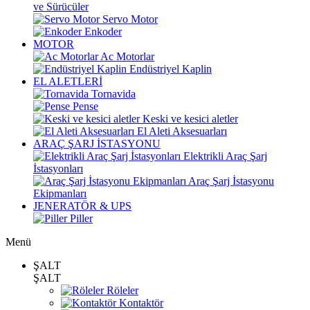
ve Sürücüler
Servo Motor
Enkoder
MOTOR
Ac Motorlar
Endüstriyel Kaplin
EL ALETLERİ
Tornavida
Pense
Keski ve kesici aletler
El Aleti Aksesuarları
ARAÇ ŞARJ İSTASYONU
Elektrikli Araç Şarj
İstasyonları
Araç Şarj İstasyonu
Ekipmanları
JENERATÖR & UPS
Piller
Menü
ŞALT
ŞALT
Röleler
Kontaktör