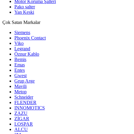
Motor Koruma Şalteri
Pako şalter
Yan Keski
Çok Satan Markalar
Siemens
Phoenix Contact
Viko
Legrand
Öznur Kablo
Bemis
Emas
Entes
Gwest
Grup Arge
Mavili
Metop
Schneider
FLENDER
INNOMOTICS
ZAZU
ZİGAR
LOSPAR
ALCU