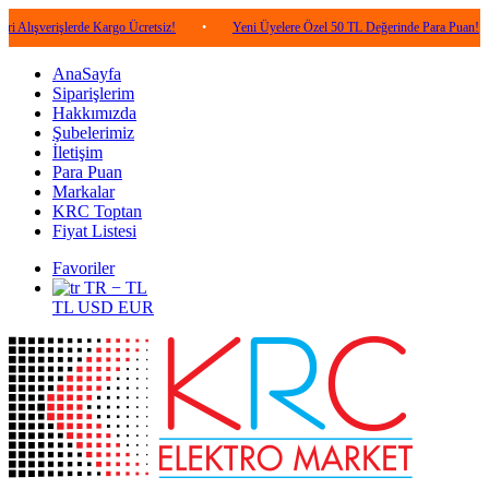
işlerde Kargo Ücretsiz!
•
Yeni Üyelere Özel 50 TL Değerinde Para Puan!
•
5
AnaSayfa
Siparişlerim
Hakkımızda
Şubelerimiz
İletişim
Para Puan
Markalar
KRC Toptan
Fiyat Listesi
Favoriler
TR − TL
TL
USD
EUR