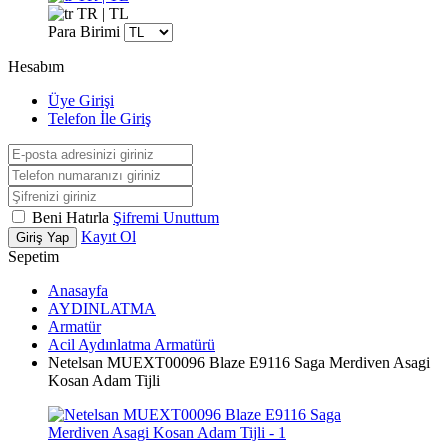
TR | TL
Para Birimi
Hesabım
Üye Girişi
Telefon İle Giriş
Beni Hatırla
Şifremi Unuttum
Kayıt Ol
Giriş Yap
Sepetim
Anasayfa
AYDINLATMA
Armatür
Acil Aydınlatma Armatürü
Netelsan MUEXT00096 Blaze E9116 Saga Merdiven Asagi
Kosan Adam Tijli