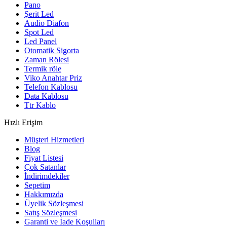
Pano
Şerit Led
Audio Diafon
Spot Led
Led Panel
Otomatik Sigorta
Zaman Rölesi
Termik röle
Viko Anahtar Priz
Telefon Kablosu
Data Kablosu
Ttr Kablo
Hızlı Erişim
Müşteri Hizmetleri
Blog
Fiyat Listesi
Çok Satanlar
İndirimdekiler
Sepetim
Hakkımızda
Üyelik Sözleşmesi
Satış Sözleşmesi
Garanti ve İade Koşulları