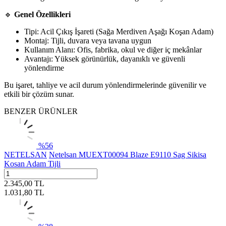
🔹
Genel Özellikleri
Tipi: Acil Çıkış İşareti (Sağa Merdiven Aşağı Koşan Adam)
Montaj: Tijli, duvara veya tavana uygun
Kullanım Alanı: Ofis, fabrika, okul ve diğer iç mekânlar
Avantajı: Yüksek görünürlük, dayanıklı ve güvenli
yönlendirme
Bu işaret, tahliye ve acil durum yönlendirmelerinde güvenilir ve
etkili bir çözüm sunar.
BENZER ÜRÜNLER
%
56
NETELSAN
Netelsan MUEXT00094 Blaze E9110 Sag Sikisa
Kosan Adam Tijli
2.345,00
TL
1.031,80
TL