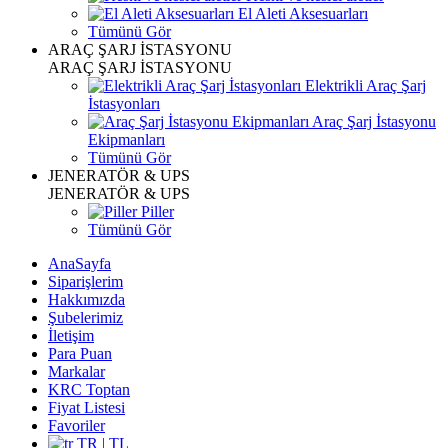
El Aleti Aksesuarları
Tümünü Gör
ARAÇ ŞARJ İSTASYONU
ARAÇ ŞARJ İSTASYONU
Elektrikli Araç Şarj
İstasyonları
Araç Şarj İstasyonu
Ekipmanları
Tümünü Gör
JENERATÖR & UPS
JENERATÖR & UPS
Piller
Tümünü Gör
AnaSayfa
Siparişlerim
Hakkımızda
Şubelerimiz
İletişim
Para Puan
Markalar
KRC Toptan
Fiyat Listesi
Favoriler
TR | TL