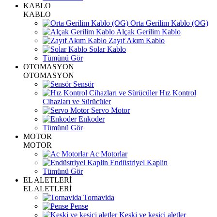
KABLO
KABLO
Orta Gerilim Kablo (OG)
Alçak Gerilim Kablo
Zayıf Akım Kablo
Solar Kablo
Tümünü Gör
OTOMASYON
OTOMASYON
Sensör
Hız Kontrol
Cihazları ve Sürücüler
Servo Motor
Enkoder
Tümünü Gör
MOTOR
MOTOR
Ac Motorlar
Endüstriyel Kaplin
Tümünü Gör
EL ALETLERİ
EL ALETLERİ
Tornavida
Pense
Keski ve kesici aletler