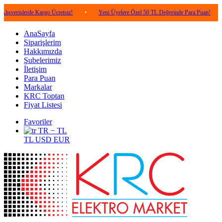
erde Kargo Ücretsiz!
•
Yeni Üyelere Özel 50 TL Değerinde Para Puan!
•
5.00
AnaSayfa
Siparişlerim
Hakkımızda
Şubelerimiz
İletişim
Para Puan
Markalar
KRC Toptan
Fiyat Listesi
Favoriler
TR − TL
TL
USD
EUR