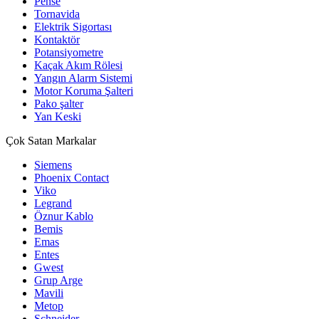
Pense
Tornavida
Elektrik Sigortası
Kontaktör
Potansiyometre
Kaçak Akım Rölesi
Yangın Alarm Sistemi
Motor Koruma Şalteri
Pako şalter
Yan Keski
Çok Satan Markalar
Siemens
Phoenix Contact
Viko
Legrand
Öznur Kablo
Bemis
Emas
Entes
Gwest
Grup Arge
Mavili
Metop
Schneider