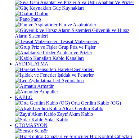
Sıva Üstü Anahtar Ve Prizler
Güç Kaynakları
Diafon
Pano
Fan ve Aspiratörler
Güvenlik ve Hırsız
Alarm Sistemleri
Tesisat Malzemeleri
Grup Priz ve Fişler
Anahtar ve Prizler
Kablo Kanalları
AYDINLATMA
Hareket Sensörleri
Işıldak ve Fenerler
Led Aydınlatma
Armatür
Ampuller
KABLO
Orta Gerilim Kablo (OG)
Alçak Gerilim Kablo
Zayıf Akım Kablo
Solar Kablo
OTOMASYON
Sensör
Hız Kontrol Cihazları