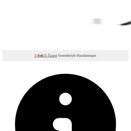
T
-Soft
E-Ticaret
Sistemleriyle Hazırlanmıştır.