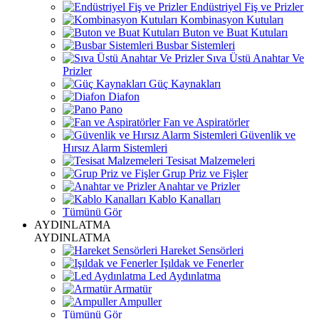
Endüstriyel Fiş ve Prizler
Kombinasyon Kutuları
Buton ve Buat Kutuları
Busbar Sistemleri
Sıva Üstü Anahtar Ve
Prizler
Güç Kaynakları
Diafon
Pano
Fan ve Aspiratörler
Güvenlik ve
Hırsız Alarm Sistemleri
Tesisat Malzemeleri
Grup Priz ve Fişler
Anahtar ve Prizler
Kablo Kanalları
Tümünü Gör
AYDINLATMA
AYDINLATMA
Hareket Sensörleri
Işıldak ve Fenerler
Led Aydınlatma
Armatür
Ampuller
Tümünü Gör