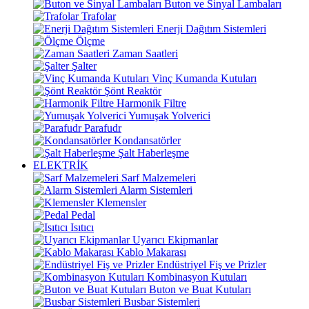
Buton ve Sinyal Lambaları
Trafolar
Enerji Dağıtım Sistemleri
Ölçme
Zaman Saatleri
Şalter
Vinç Kumanda Kutuları
Şönt Reaktör
Harmonik Filtre
Yumuşak Yolverici
Parafudr
Kondansatörler
Şalt Haberleşme
ELEKTRİK
Sarf Malzemeleri
Alarm Sistemleri
Klemensler
Pedal
Isıtıcı
Uyarıcı Ekipmanlar
Kablo Makarası
Endüstriyel Fiş ve Prizler
Kombinasyon Kutuları
Buton ve Buat Kutuları
Busbar Sistemleri