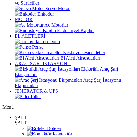
ve Sürücüler
Servo Motor
Enkoder
MOTOR
Ac Motorlar
Endüstriyel Kaplin
EL ALETLERİ
Tornavida
Pense
Keski ve kesici aletler
El Aleti Aksesuarları
ARAÇ ŞARJ İSTASYONU
Elektrikli Araç Şarj
İstasyonları
Araç Şarj İstasyonu
Ekipmanları
JENERATÖR & UPS
Piller
Menü
ŞALT
ŞALT
Röleler
Kontaktör