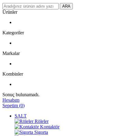
ARA
Ürünler
Kategoriler
Markalar
Kombinler
Sonuç bulunamadı.
Hesabım
Sepetim
(
0
)
ŞALT
Röleler
Kontaktör
Sigorta