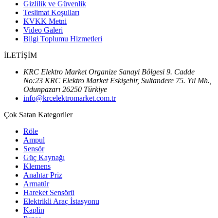
Gizlilik ve Güvenlik
Teslimat Koşulları
KVKK Metni
Video Galeri
Bilgi Toplumu Hizmetleri
İLETİŞİM
KRC Elektro Market Organize Sanayi Bölgesi 9. Cadde
No:23 KRC Elektro Market Eskişehir, Sultandere 75. Yıl Mh.,
Odunpazarı 26250 Türkiye
info@krcelektromarket.com.tr
Çok Satan Kategoriler
Röle
Ampul
Sensör
Güç Kaynağı
Klemens
Anahtar Priz
Armatür
Hareket Sensörü
Elektrikli Araç İstasyonu
Kaplin