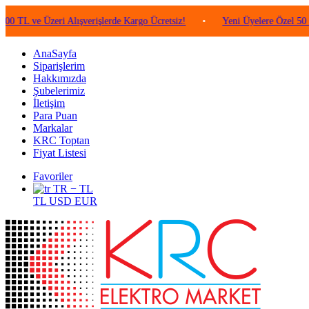
 Üzeri Alışverişlerde Kargo Ücretsiz!
•
Yeni Üyelere Özel 50 TL Değer
AnaSayfa
Siparişlerim
Hakkımızda
Şubelerimiz
İletişim
Para Puan
Markalar
KRC Toptan
Fiyat Listesi
Favoriler
TR − TL
TL
USD
EUR