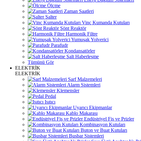
Ölçme
Zaman Saatleri
Şalter
Vinç Kumanda Kutuları
Şönt Reaktör
Harmonik Filtre
Yumuşak Yolverici
Parafudr
Kondansatörler
Şalt Haberleşme
Tümünü Gör
ELEKTRİK
ELEKTRİK
Sarf Malzemeleri
Alarm Sistemleri
Klemensler
Pedal
Isıtıcı
Uyarıcı Ekipmanlar
Kablo Makarası
Endüstriyel Fiş ve Prizler
Kombinasyon Kutuları
Buton ve Buat Kutuları
Busbar Sistemleri