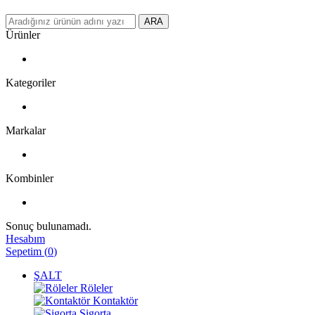
ARA
Ürünler
Kategoriler
Markalar
Kombinler
Sonuç bulunamadı.
Hesabım
Sepetim
(
0
)
ŞALT
Röleler
Kontaktör
Sigorta