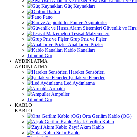
Sıva Üstü Anahtar Ve Pri
Güç Kaynakları
Diafon
Pano
Fan ve Aspiratörler
Güvenlik ve Hırsı
Tesisat Malzemeleri
Grup Priz ve Fişler
Anahtar ve Prizler
Kablo Kanalları
Tümünü Gör
AYDINLATMA
AYDINLATMA
Hareket Sensörleri
Işıldak ve Fenerler
Led Aydınlatma
Armatür
Ampuller
Tümünü Gör
KABLO
KABLO
Orta Gerilim Kablo (OG)
Alçak Gerilim Kablo
Zayıf Akım Kablo
Solar Kablo