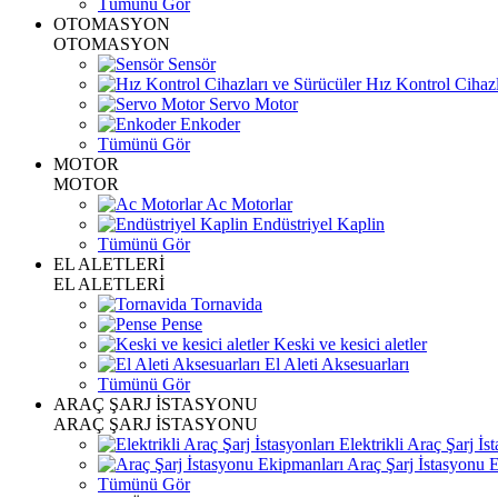
Tümünü Gör
OTOMASYON
OTOMASYON
Sensör
Hız Kontrol Cihazl
Servo Motor
Enkoder
Tümünü Gör
MOTOR
MOTOR
Ac Motorlar
Endüstriyel Kaplin
Tümünü Gör
EL ALETLERİ
EL ALETLERİ
Tornavida
Pense
Keski ve kesici aletler
El Aleti Aksesuarları
Tümünü Gör
ARAÇ ŞARJ İSTASYONU
ARAÇ ŞARJ İSTASYONU
Elektrikli Araç Şarj İst
Araç Şarj İstasyonu 
Tümünü Gör