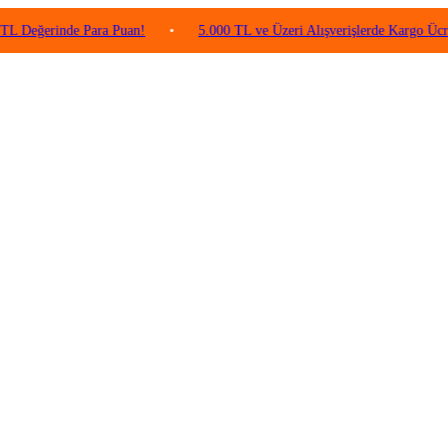
inde Para Puan!
•
5.000 TL ve Üzeri Alışverişlerde Kargo Ücretsiz!