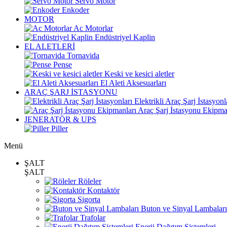
Servo Motor
Enkoder
MOTOR
Ac Motorlar
Endüstriyel Kaplin
EL ALETLERİ
Tornavida
Pense
Keski ve kesici aletler
El Aleti Aksesuarları
ARAÇ ŞARJ İSTASYONU
Elektrikli Araç Şarj İstasyonl
Araç Şarj İstasyonu Ekipma
JENERATÖR & UPS
Piller
Menü
ŞALT
ŞALT
Röleler
Kontaktör
Sigorta
Buton ve Sinyal Lambaları
Trafolar
Enerji Dağıtım Sistemleri