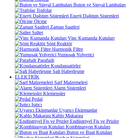
Buton ve Sinyal Lambaları
Trafolar
Enerji Dağıtım Sistemleri
Ölçme
Zaman Saatleri
Şalter
Vinç Kumanda Kutuları
Şönt Reaktör
Harmonik Filtre
Yumuşak Yolverici
Parafudr
Kondansatörler
Şalt Haberleşme
ELEKTRİK
Sarf Malzemeleri
Alarm Sistemleri
Klemensler
Pedal
Isıtıcı
Uyarıcı Ekipmanlar
Kablo Makarası
Endüstriyel Fiş ve Prizler
Kombinasyon Kutuları
Buton ve Buat Kutuları
Busbar Sistemleri