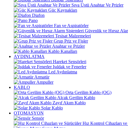
Sıva Üstü Anahtar Ve Prizler
Güç Kaynakları
Diafon
Pano
Fan ve Aspiratörler
Güvenlik ve Hırsız Alar
Tesisat Malzemeleri
Grup Priz ve Fişler
Anahtar ve Prizler
Kablo Kanalları
AYDINLATMA
Hareket Sensörleri
Işıldak ve Fenerler
Led Aydınlatma
Armatür
Ampuller
KABLO
Orta Gerilim Kablo (OG)
Alçak Gerilim Kablo
Zayıf Akım Kablo
Solar Kablo
OTOMASYON
Sensör
Hız Kontrol Cihazları ve