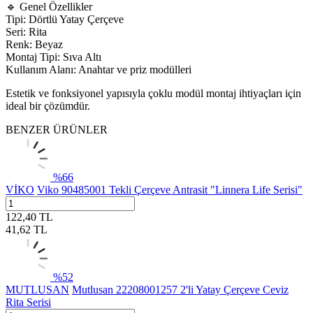
🔹 Genel Özellikler
Tipi: Dörtlü Yatay Çerçeve
Seri: Rita
Renk: Beyaz
Montaj Tipi: Sıva Altı
Kullanım Alanı: Anahtar ve priz modülleri
Estetik ve fonksiyonel yapısıyla çoklu modül montaj ihtiyaçları için
ideal bir çözümdür.
BENZER ÜRÜNLER
%
66
VİKO
Viko 90485001 Tekli Çerçeve Antrasit "Linnera Life Serisi"
122,40
TL
41,62
TL
%
52
MUTLUSAN
Mutlusan 22208001257 2'li Yatay Çerçeve Ceviz
Rita Serisi