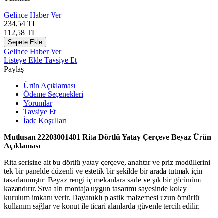
Gelince Haber Ver
234,54
TL
112,58
TL
Sepete Ekle
Gelince Haber Ver
Listeye Ekle
Tavsiye Et
Paylaş
Ürün Açıklaması
Ödeme Seçenekleri
Yorumlar
Tavsiye Et
İade Koşulları
Mutlusan
22208001401 Rita Dörtlü Yatay Çerçeve Beyaz Ürün
Açıklaması
Rita serisine ait bu dörtlü yatay çerçeve, anahtar ve priz modüllerini
tek bir panelde düzenli ve estetik bir şekilde bir arada tutmak için
tasarlanmıştır. Beyaz rengi iç mekanlara sade ve şık bir görünüm
kazandırır. Sıva altı montaja uygun tasarımı sayesinde kolay
kurulum imkanı verir. Dayanıklı plastik malzemesi uzun ömürlü
kullanım sağlar ve konut ile ticari alanlarda güvenle tercih edilir.