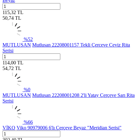
Beyaz
115,32
TL
50,74
TL
%
52
MUTLUSAN
Mutlusan 22208001157 Tekli Çerçeve Ceviz Rita
Serisi
114,00
TL
54,72
TL
%
0
MUTLUSAN
Mutlusan 22208001208 2'li Yatay Çerçeve Sarı Rita
Serisi
%
66
VİKO
Viko 90979006 6'lı Çerçeve Beyaz "Meridian Serisi"
302,40
TL