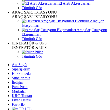
El Aleti Aksesuarları
Tümünü Gör
ARAÇ ŞARJ İSTASYONU
ARAÇ ŞARJ İSTASYONU
Elektrikli Araç Şarj
İstasyonları
Araç Şarj İstasyonu
Ekipmanları
Tümünü Gör
JENERATÖR & UPS
JENERATÖR & UPS
Piller
Tümünü Gör
AnaSayfa
Siparişlerim
Hakkımızda
Şubelerimiz
İletişim
Para Puan
Markalar
KRC Toptan
Fiyat Listesi
Favoriler
TR | TL