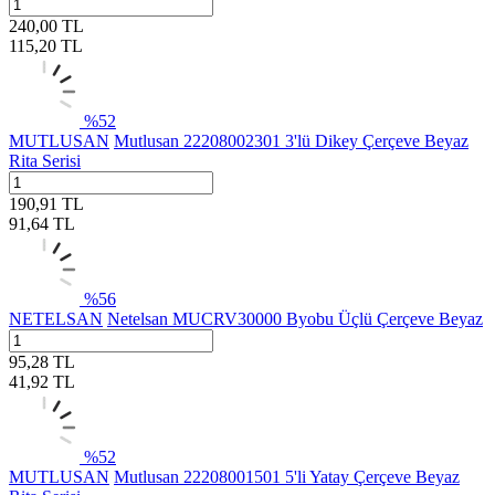
240,00
TL
115,20
TL
%
52
MUTLUSAN
Mutlusan 22208002301 3'lü Dikey Çerçeve Beyaz
Rita Serisi
190,91
TL
91,64
TL
%
56
NETELSAN
Netelsan MUCRV30000 Byobu Üçlü Çerçeve Beyaz
95,28
TL
41,92
TL
%
52
MUTLUSAN
Mutlusan 22208001501 5'li Yatay Çerçeve Beyaz