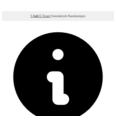
T
-Soft
E-Ticaret
Sistemleriyle Hazırlanmıştır.