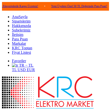
şlerde Kargo Ücretsiz!
•
Yeni Üyelere Özel 50 TL Değerinde Para Puan!
•
5.0
AnaSayfa
Siparişlerim
Hakkımızda
Şubelerimiz
İletişim
Para Puan
Markalar
KRC Toptan
Fiyat Listesi
Favoriler
TR − TL
TL
USD
EUR