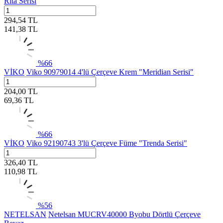
Rita Serisi
294,54
TL
141,38
TL
%
66
VİKO
Viko 90979014 4'lü Çerçeve Krem "Meridian Serisi"
204,00
TL
69,36
TL
%
66
VİKO
Viko 92190743 3'lü Çerçeve Füme "Trenda Serisi"
326,40
TL
110,98
TL
%
56
NETELSAN
Netelsan MUCRV40000 Byobu Dörtlü Çerçeve