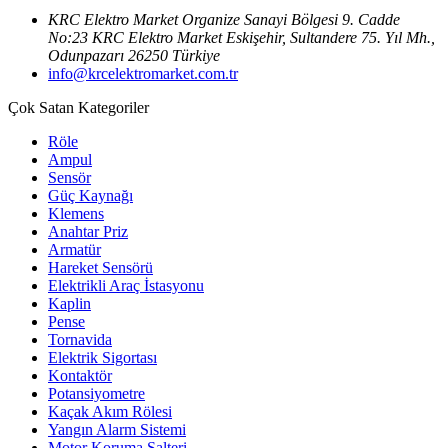
KRC Elektro Market Organize Sanayi Bölgesi 9. Cadde
No:23 KRC Elektro Market Eskişehir, Sultandere 75. Yıl Mh.,
Odunpazarı 26250 Türkiye
info@krcelektromarket.com.tr
Çok Satan Kategoriler
Röle
Ampul
Sensör
Güç Kaynağı
Klemens
Anahtar Priz
Armatür
Hareket Sensörü
Elektrikli Araç İstasyonu
Kaplin
Pense
Tornavida
Elektrik Sigortası
Kontaktör
Potansiyometre
Kaçak Akım Rölesi
Yangın Alarm Sistemi
Motor Koruma Şalteri