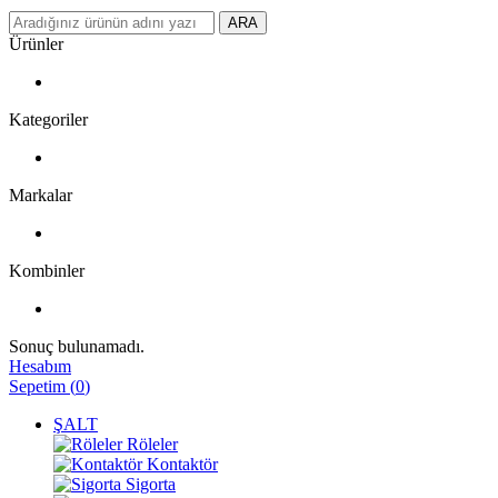
ARA
Ürünler
Kategoriler
Markalar
Kombinler
Sonuç bulunamadı.
Hesabım
Sepetim
(
0
)
ŞALT
Röleler
Kontaktör
Sigorta