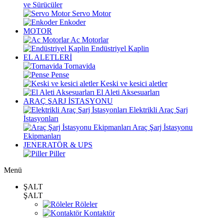
ve Sürücüler
Servo Motor
Enkoder
MOTOR
Ac Motorlar
Endüstriyel Kaplin
EL ALETLERİ
Tornavida
Pense
Keski ve kesici aletler
El Aleti Aksesuarları
ARAÇ ŞARJ İSTASYONU
Elektrikli Araç Şarj
İstasyonları
Araç Şarj İstasyonu
Ekipmanları
JENERATÖR & UPS
Piller
Menü
ŞALT
ŞALT
Röleler
Kontaktör