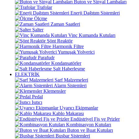
Buton ve Sinyal Lambaları
Trafolar
Enerji Dağıtım Sistemleri
Ölçme
Zaman Saatleri
Şalter
Vinç Kumanda Kutuları
Şönt Reaktör
Harmonik Filtre
Yumuşak Yolverici
Parafudr
Kondansatörler
Şalt Haberleşme
ELEKTRİK
Sarf Malzemeleri
Alarm Sistemleri
Klemensler
Pedal
Isıtıcı
Uyarıcı Ekipmanlar
Kablo Makarası
Endüstriyel Fiş ve Prizler
Kombinasyon Kutuları
Buton ve Buat Kutuları
Busbar Sistemleri