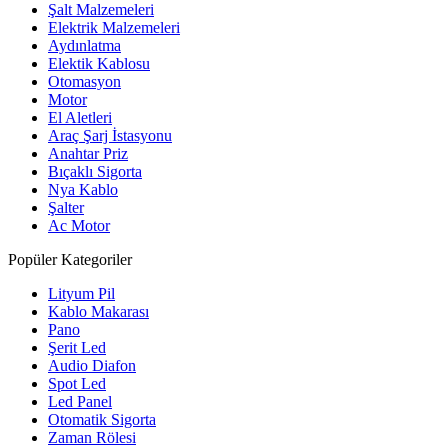
Şalt Malzemeleri
Elektrik Malzemeleri
Aydınlatma
Elektik Kablosu
Otomasyon
Motor
El Aletleri
Araç Şarj İstasyonu
Anahtar Priz
Bıçaklı Sigorta
Nya Kablo
Şalter
Ac Motor
Popüler Kategoriler
Lityum Pil
Kablo Makarası
Pano
Şerit Led
Audio Diafon
Spot Led
Led Panel
Otomatik Sigorta
Zaman Rölesi