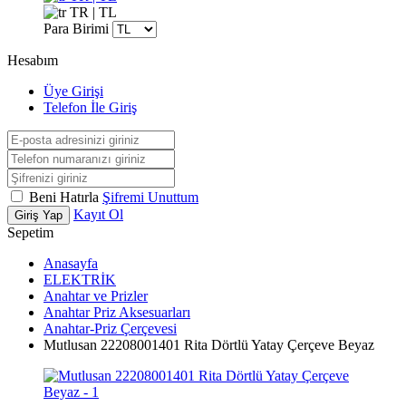
TR | TL
Para Birimi
Hesabım
Üye Girişi
Telefon İle Giriş
Beni Hatırla
Şifremi Unuttum
Kayıt Ol
Giriş Yap
Sepetim
Anasayfa
ELEKTRİK
Anahtar ve Prizler
Anahtar Priz Aksesuarları
Anahtar-Priz Çerçevesi
Mutlusan 22208001401 Rita Dörtlü Yatay Çerçeve Beyaz