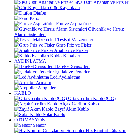
Sıva Üstü Anahtar Ve Prizler
Güç Kaynakları
Diafon
Pano
Fan ve Aspiratörler
Güvenlik ve Hırsız
Alarm Sistemleri
Tesisat Malzemeleri
Grup Priz ve Fişler
Anahtar ve Prizler
Kablo Kanalları
AYDINLATMA
Hareket Sensörleri
Işıldak ve Fenerler
Led Aydınlatma
Armatür
Ampuller
KABLO
Orta Gerilim Kablo (OG)
Alçak Gerilim Kablo
Zayıf Akım Kablo
Solar Kablo
OTOMASYON
Sensör
Hız Kontrol Cihazları