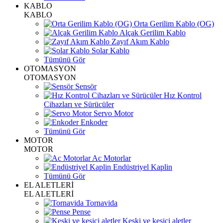
KABLO
KABLO
Orta Gerilim Kablo (OG)
Alçak Gerilim Kablo
Zayıf Akım Kablo
Solar Kablo
Tümünü Gör
OTOMASYON
OTOMASYON
Sensör
Hız Kontrol
Cihazları ve Sürücüler
Servo Motor
Enkoder
Tümünü Gör
MOTOR
MOTOR
Ac Motorlar
Endüstriyel Kaplin
Tümünü Gör
EL ALETLERİ
EL ALETLERİ
Tornavida
Pense
Keski ve kesici aletler