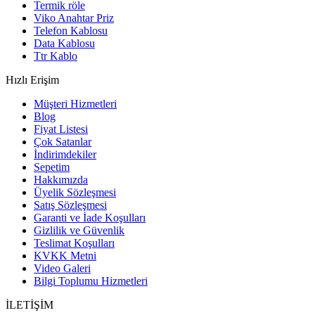
Termik röle
Viko Anahtar Priz
Telefon Kablosu
Data Kablosu
Ttr Kablo
Hızlı Erişim
Müşteri Hizmetleri
Blog
Fiyat Listesi
Çok Satanlar
İndirimdekiler
Sepetim
Hakkımızda
Üyelik Sözleşmesi
Satış Sözleşmesi
Garanti ve İade Koşulları
Gizlilik ve Güvenlik
Teslimat Koşulları
KVKK Metni
Video Galeri
Bilgi Toplumu Hizmetleri
İLETİŞİM