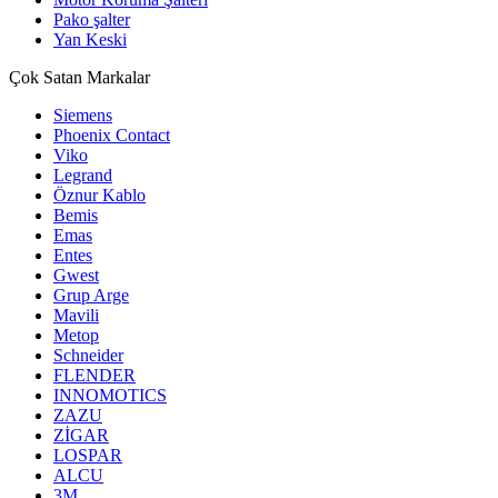
Pako şalter
Yan Keski
Çok Satan Markalar
Siemens
Phoenix Contact
Viko
Legrand
Öznur Kablo
Bemis
Emas
Entes
Gwest
Grup Arge
Mavili
Metop
Schneider
FLENDER
INNOMOTICS
ZAZU
ZİGAR
LOSPAR
ALCU
3M