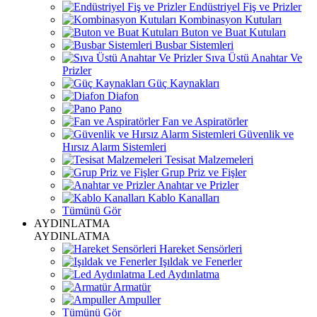
Endüstriyel Fiş ve Prizler
Kombinasyon Kutuları
Buton ve Buat Kutuları
Busbar Sistemleri
Sıva Üstü Anahtar Ve
Prizler
Güç Kaynakları
Diafon
Pano
Fan ve Aspiratörler
Güvenlik ve
Hırsız Alarm Sistemleri
Tesisat Malzemeleri
Grup Priz ve Fişler
Anahtar ve Prizler
Kablo Kanalları
Tümünü Gör
AYDINLATMA
AYDINLATMA
Hareket Sensörleri
Işıldak ve Fenerler
Led Aydınlatma
Armatür
Ampuller
Tümünü Gör