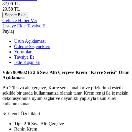
87,00
TL
29,58
TL
Sepete Ekle
Gelince Haber Ver
Listeye Ekle
Tavsiye Et
Paylaş
Ürün Açıklaması
Ödeme Seçenekleri
Yorumlar
Tavsiye Et
İade Koşulları
Viko 90960216 2'li Sıva Altı Çerçeve Krem "Karre Serisi" Ürün
Açıklaması
Bu 2’li sıva altı çerçeve, Karre serisi anahtar ve prizlerinizi estetik
şekilde bir arada kullanmanıza olanak tanır. Krem rengi ile iç mekân
dekorasyonuna uyum sağlar ve dayanıklı yapısıyla uzun süreli
kullanım sunar.
🔹 Genel Özellikleri
Tipi: 2’li Sıva Altı Çerçeve
Renk: Krem