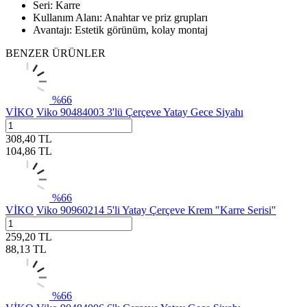
Seri: Karre
Kullanım Alanı: Anahtar ve priz grupları
Avantajı: Estetik görünüm, kolay montaj
BENZER ÜRÜNLER
%
66
VİKO
Viko 90484003 3'lü Çerçeve Yatay Gece Siyahı
308,40
TL
104,86
TL
%
66
VİKO
Viko 90960214 5'li Yatay Çerçeve Krem "Karre Serisi"
259,20
TL
88,13
TL
%
66