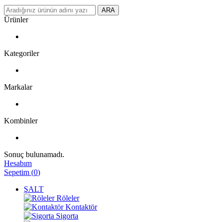
ARA
Ürünler
Kategoriler
Markalar
Kombinler
Sonuç bulunamadı.
Hesabım
Sepetim
(
0
)
ŞALT
Röleler
Kontaktör
Sigorta