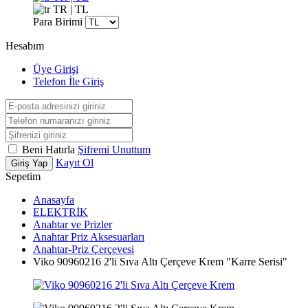
TR | TL
Para Birimi
Hesabım
Üye Girişi
Telefon İle Giriş
Beni Hatırla
Şifremi Unuttum
Kayıt Ol
Giriş Yap
Sepetim
Anasayfa
ELEKTRİK
Anahtar ve Prizler
Anahtar Priz Aksesuarları
Anahtar-Priz Çerçevesi
Viko 90960216 2'li Sıva Altı Çerçeve Krem "Karre Serisi"