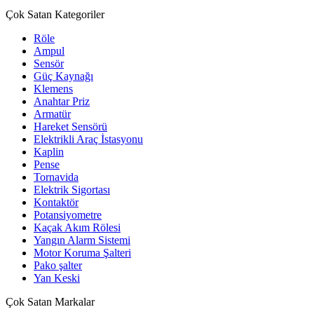
Çok Satan Kategoriler
Röle
Ampul
Sensör
Güç Kaynağı
Klemens
Anahtar Priz
Armatür
Hareket Sensörü
Elektrikli Araç İstasyonu
Kaplin
Pense
Tornavida
Elektrik Sigortası
Kontaktör
Potansiyometre
Kaçak Akım Rölesi
Yangın Alarm Sistemi
Motor Koruma Şalteri
Pako şalter
Yan Keski
Çok Satan Markalar