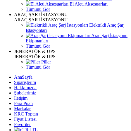
El Aleti Aksesuarları
Tümünü Gör
ARAÇ ŞARJ İSTASYONU
ARAÇ ŞARJ İSTASYONU
Elektrikli Araç Şarj
İstasyonları
Araç Şarj İstasyonu
Ekipmanları
Tümünü Gör
JENERATÖR & UPS
JENERATÖR & UPS
Piller
Tümünü Gör
AnaSayfa
Siparişlerim
Hakkımızda
Şubelerimiz
İletişim
Para Puan
Markalar
KRC Toptan
Fiyat Listesi
Favoriler
TR | TL