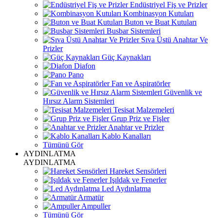
Endüstriyel Fiş ve Prizler
Kombinasyon Kutuları
Buton ve Buat Kutuları
Busbar Sistemleri
Sıva Üstü Anahtar Ve
Prizler
Güç Kaynakları
Diafon
Pano
Fan ve Aspiratörler
Güvenlik ve
Hırsız Alarm Sistemleri
Tesisat Malzemeleri
Grup Priz ve Fişler
Anahtar ve Prizler
Kablo Kanalları
Tümünü Gör
AYDINLATMA
AYDINLATMA
Hareket Sensörleri
Işıldak ve Fenerler
Led Aydınlatma
Armatür
Ampuller
Tümünü Gör