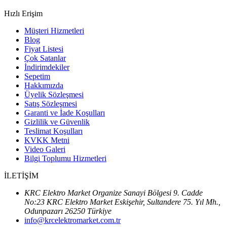
Hızlı Erişim
Müşteri Hizmetleri
Blog
Fiyat Listesi
Çok Satanlar
İndirimdekiler
Sepetim
Hakkımızda
Üyelik Sözleşmesi
Satış Sözleşmesi
Garanti ve İade Koşulları
Gizlilik ve Güvenlik
Teslimat Koşulları
KVKK Metni
Video Galeri
Bilgi Toplumu Hizmetleri
İLETİŞİM
KRC Elektro Market Organize Sanayi Bölgesi 9. Cadde
No:23 KRC Elektro Market Eskişehir, Sultandere 75. Yıl Mh.,
Odunpazarı 26250 Türkiye
info@krcelektromarket.com.tr