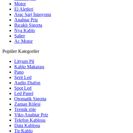
Motor
El Aletleri
Araç Şarj İstasyonu
Anahtar Priz
Bıçaklı Sigorta
Nya Kablo
Şalter
Ac Motor
Popüler Kategoriler
Lityum Pil
Kablo Makarası
Pano
Şerit Led
Audio Diafon
Spot Led
Led Panel
Otomatik Sigorta
Zaman Rölesi
Termik röle
Viko Anahtar Priz
Telefon Kablosu
Data Kablosu
Ttr Kablo