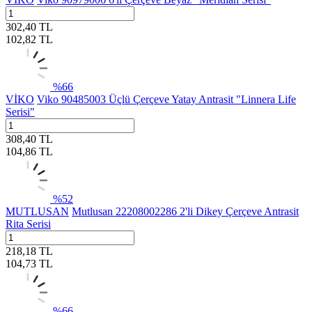
302,40
TL
102,82
TL
%
66
VİKO
Viko 90485003 Üçlü Çerçeve Yatay Antrasit "Linnera Life
Serisi"
308,40
TL
104,86
TL
%
52
MUTLUSAN
Mutlusan 22208002286 2'li Dikey Çerçeve Antrasit
Rita Serisi
218,18
TL
104,73
TL
%
66