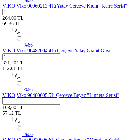
%
66
VİKO
Viko 90960213 4'lü Yatay Çerçeve Krem "Karre Serisi"
204,00
TL
69,36
TL
%
66
VİKO
Viko 90482004 4'lü Çerçeve Yatay Granit Grisi
331,20
TL
112,61
TL
%
66
VİKO
Viko 90480005 5'li Çerçeve Beyaz "Linnera Serisi"
168,00
TL
57,12
TL
%
66
VİKO
Viko 90979006 6'lı Çerçeve Beyaz "Meridian Serisi"