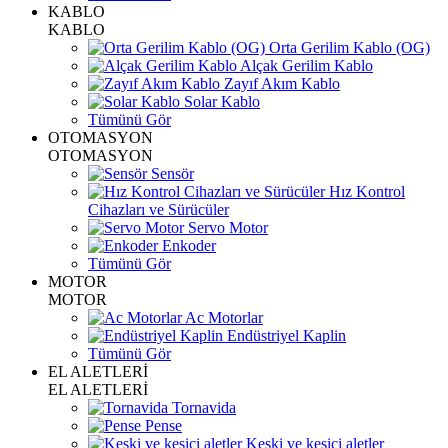
KABLO
KABLO
Orta Gerilim Kablo (OG)
Alçak Gerilim Kablo
Zayıf Akım Kablo
Solar Kablo
Tümünü Gör
OTOMASYON
OTOMASYON
Sensör
Hız Kontrol
Cihazları ve Sürücüler
Servo Motor
Enkoder
Tümünü Gör
MOTOR
MOTOR
Ac Motorlar
Endüstriyel Kaplin
Tümünü Gör
EL ALETLERİ
EL ALETLERİ
Tornavida
Pense
Keski ve kesici aletler