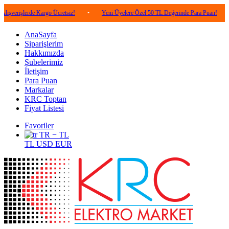
erde Kargo Ücretsiz!
•
Yeni Üyelere Özel 50 TL Değerinde Para Puan!
•
5.00
AnaSayfa
Siparişlerim
Hakkımızda
Şubelerimiz
İletişim
Para Puan
Markalar
KRC Toptan
Fiyat Listesi
Favoriler
TR − TL
TL
USD
EUR