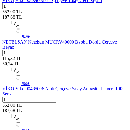
VİKO
Viko 90484006 6'lı Çerçeve Yatay Gece Siyahı
552,00
TL
187,68
TL
%
56
NETELSAN
Netelsan MUCRV40000 Byobu Dörtlü Çerçeve
Beyaz
115,32
TL
50,74
TL
%
66
VİKO
Viko 90485006 Altılı Çerçeve Yatay Antrasit "Linnera Life
Serisi"
552,00
TL
187,68
TL