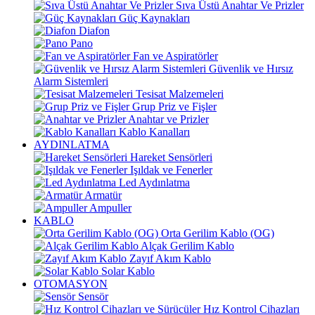
Sıva Üstü Anahtar Ve Prizler
Güç Kaynakları
Diafon
Pano
Fan ve Aspiratörler
Güvenlik ve Hırsız
Alarm Sistemleri
Tesisat Malzemeleri
Grup Priz ve Fişler
Anahtar ve Prizler
Kablo Kanalları
AYDINLATMA
Hareket Sensörleri
Işıldak ve Fenerler
Led Aydınlatma
Armatür
Ampuller
KABLO
Orta Gerilim Kablo (OG)
Alçak Gerilim Kablo
Zayıf Akım Kablo
Solar Kablo
OTOMASYON
Sensör
Hız Kontrol Cihazları