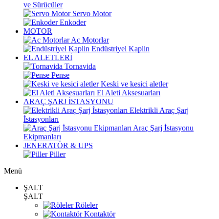
ve Sürücüler
Servo Motor
Enkoder
MOTOR
Ac Motorlar
Endüstriyel Kaplin
EL ALETLERİ
Tornavida
Pense
Keski ve kesici aletler
El Aleti Aksesuarları
ARAÇ ŞARJ İSTASYONU
Elektrikli Araç Şarj
İstasyonları
Araç Şarj İstasyonu
Ekipmanları
JENERATÖR & UPS
Piller
Menü
ŞALT
ŞALT
Röleler
Kontaktör