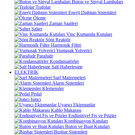
Buton ve Sinyal Lambaları
Trafolar
Enerji Dağıtım Sistemleri
Ölçme
Zaman Saatleri
Şalter
Vinç Kumanda Kutuları
Şönt Reaktör
Harmonik Filtre
Yumuşak Yolverici
Parafudr
Kondansatörler
Şalt Haberleşme
ELEKTRİK
Sarf Malzemeleri
Alarm Sistemleri
Klemensler
Pedal
Isıtıcı
Uyarıcı Ekipmanlar
Kablo Makarası
Endüstriyel Fiş ve Prizler
Kombinasyon Kutuları
Buton ve Buat Kutuları
Busbar Sistemleri