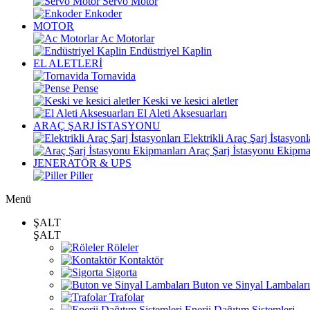
Servo Motor
Enkoder
MOTOR
Ac Motorlar
Endüstriyel Kaplin
EL ALETLERİ
Tornavida
Pense
Keski ve kesici aletler
El Aleti Aksesuarları
ARAÇ ŞARJ İSTASYONU
Elektrikli Araç Şarj İstasyonl
Araç Şarj İstasyonu Ekipma
JENERATÖR & UPS
Piller
Menü
ŞALT
ŞALT
Röleler
Kontaktör
Sigorta
Buton ve Sinyal Lambaları
Trafolar
Enerji Dağıtım Sistemleri