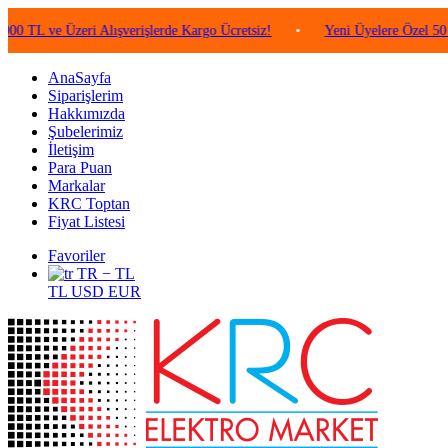
e Üzeri Alışverişlerde Kargo Ücretsiz!
•
Yeni Üyelere Özel 50 TL Değe
AnaSayfa
Siparişlerim
Hakkımızda
Şubelerimiz
İletişim
Para Puan
Markalar
KRC Toptan
Fiyat Listesi
Favoriler
TR − TL
TL
USD
EUR