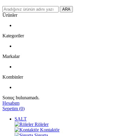
ARA
Ürünler
Kategoriler
Markalar
Kombinler
Sonuç bulunamadı.
Hesabım
Sepetim
(
0
)
ŞALT
Röleler
Kontaktör
Sigorta