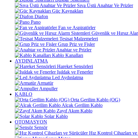
Sıva Üstü Anahtar Ve Prizler
Güç Kaynakları
Diafon
Pano
Fan ve Aspiratörler
Güvenlik ve Hırsız Alar
Tesisat Malzemeleri
Grup Priz ve Fişler
Anahtar ve Prizler
Kablo Kanalları
AYDINLATMA
Hareket Sensörleri
Işıldak ve Fenerler
Led Aydınlatma
Armatür
Ampuller
KABLO
Orta Gerilim Kablo (OG)
Alçak Gerilim Kablo
Zayıf Akım Kablo
Solar Kablo
OTOMASYON
Sensör
Hız Kontrol Cihazları ve