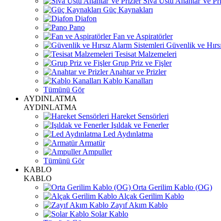
Sıva Üstü Anahtar Ve Pri
Güç Kaynakları
Diafon
Pano
Fan ve Aspiratörler
Güvenlik ve Hırsı
Tesisat Malzemeleri
Grup Priz ve Fişler
Anahtar ve Prizler
Kablo Kanalları
Tümünü Gör
AYDINLATMA
AYDINLATMA
Hareket Sensörleri
Işıldak ve Fenerler
Led Aydınlatma
Armatür
Ampuller
Tümünü Gör
KABLO
KABLO
Orta Gerilim Kablo (OG)
Alçak Gerilim Kablo
Zayıf Akım Kablo
Solar Kablo