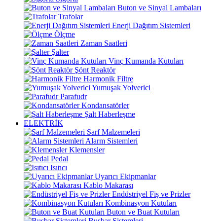
Buton ve Sinyal Lambaları
Trafolar
Enerji Dağıtım Sistemleri
Ölçme
Zaman Saatleri
Şalter
Vinç Kumanda Kutuları
Şönt Reaktör
Harmonik Filtre
Yumuşak Yolverici
Parafudr
Kondansatörler
Şalt Haberleşme
ELEKTRİK
Sarf Malzemeleri
Alarm Sistemleri
Klemensler
Pedal
Isıtıcı
Uyarıcı Ekipmanlar
Kablo Makarası
Endüstriyel Fiş ve Prizler
Kombinasyon Kutuları
Buton ve Buat Kutuları
Busbar Sistemleri