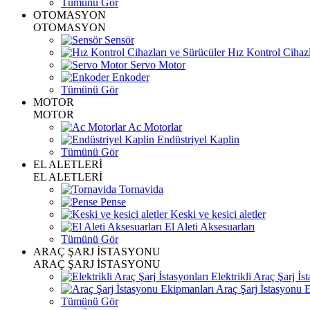
Tümünü Gör
OTOMASYON
OTOMASYON
Sensör
Hız Kontrol Cihazl
Servo Motor
Enkoder
Tümünü Gör
MOTOR
MOTOR
Ac Motorlar
Endüstriyel Kaplin
Tümünü Gör
EL ALETLERİ
EL ALETLERİ
Tornavida
Pense
Keski ve kesici aletler
El Aleti Aksesuarları
Tümünü Gör
ARAÇ ŞARJ İSTASYONU
ARAÇ ŞARJ İSTASYONU
Elektrikli Araç Şarj İst
Araç Şarj İstasyonu 
Tümünü Gör