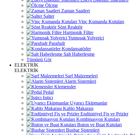
Ölçme
Zaman Saatleri
Şalter
Vinç Kumanda Kutuları
Şönt Reaktör
Harmonik Filtre
Yumuşak Yolverici
Parafudr
Kondansatörler
Şalt Haberleşme
Tümünü Gör
ELEKTRİK
ELEKTRİK
Sarf Malzemeleri
Alarm Sistemleri
Klemensler
Pedal
Isıtıcı
Uyarıcı Ekipmanlar
Kablo Makarası
Endüstriyel Fiş ve Prizler
Kombinasyon Kutuları
Buton ve Buat Kutuları
Busbar Sistemleri