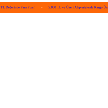
rinde Para Puan!
•
5.000 TL ve Üzeri Alışverişlerde Kargo Ücretsiz!