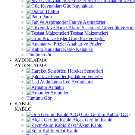
Sıva Üstü Anahtar Ve Pri
Güç Kaynakları
Diafon
Pano
Fan ve Aspiratörler
Güvenlik ve Hırsı
Tesisat Malzemeleri
Grup Priz ve Fişler
Anahtar ve Prizler
Kablo Kanalları
Tümünü Gör
AYDINLATMA
AYDINLATMA
Hareket Sensörleri
Işıldak ve Fenerler
Led Aydınlatma
Armatür
Ampuller
Tümünü Gör
KABLO
KABLO
Orta Gerilim Kablo (OG)
Alçak Gerilim Kablo
Zayıf Akım Kablo
Solar Kablo