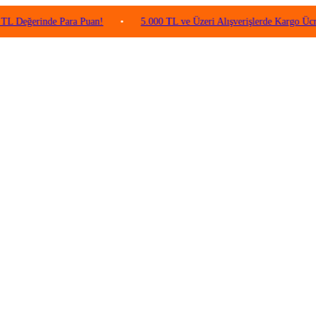
rinde Para Puan!
•
5.000 TL ve Üzeri Alışverişlerde Kargo Ücretsiz!