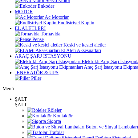
Servo Motor
Enkoder
MOTOR
Ac Motorlar
Endüstriyel Kaplin
EL ALETLERİ
Tornavida
Pense
Keski ve kesici aletler
El Aleti Aksesuarları
ARAÇ ŞARJ İSTASYONU
Elektrikli Araç Şarj İstasyonl
Araç Şarj İstasyonu Ekipma
JENERATÖR & UPS
Piller
Menü
ŞALT
ŞALT
Röleler
Kontaktör
Sigorta
Buton ve Sinyal Lambaları
Trafolar
Enerji Dağıtım Sistemleri