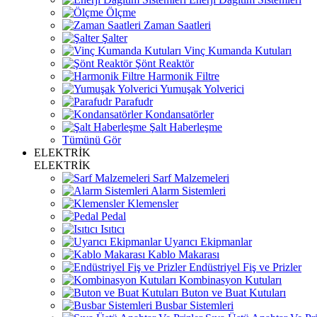
Ölçme
Zaman Saatleri
Şalter
Vinç Kumanda Kutuları
Şönt Reaktör
Harmonik Filtre
Yumuşak Yolverici
Parafudr
Kondansatörler
Şalt Haberleşme
Tümünü Gör
ELEKTRİK
ELEKTRİK
Sarf Malzemeleri
Alarm Sistemleri
Klemensler
Pedal
Isıtıcı
Uyarıcı Ekipmanlar
Kablo Makarası
Endüstriyel Fiş ve Prizler
Kombinasyon Kutuları
Buton ve Buat Kutuları
Busbar Sistemleri