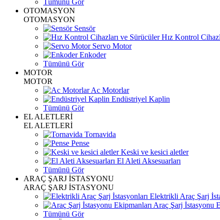
Tümünü Gör
OTOMASYON
OTOMASYON
Sensör
Hız Kontrol Cihazl
Servo Motor
Enkoder
Tümünü Gör
MOTOR
MOTOR
Ac Motorlar
Endüstriyel Kaplin
Tümünü Gör
EL ALETLERİ
EL ALETLERİ
Tornavida
Pense
Keski ve kesici aletler
El Aleti Aksesuarları
Tümünü Gör
ARAÇ ŞARJ İSTASYONU
ARAÇ ŞARJ İSTASYONU
Elektrikli Araç Şarj İst
Araç Şarj İstasyonu 
Tümünü Gör