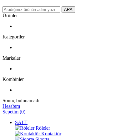
ARA
Ürünler
Kategoriler
Markalar
Kombinler
Sonuç bulunamadı.
Hesabım
Sepetim
(
0
)
ŞALT
Röleler
Kontaktör
Sigorta