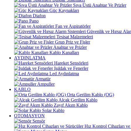
Sıva Üstü Anahtar Ve Prizler
Güç Kaynakları
Diafon
Pano
Fan ve Aspiratörler
Güvenlik ve Hırsız Alar
Tesisat Malzemeleri
Grup Priz ve Fişler
Anahtar ve Prizler
Kablo Kanalları
AYDINLATMA
Hareket Sensörleri
Işıldak ve Fenerler
Led Aydınlatma
Armatür
Ampuller
KABLO
Orta Gerilim Kablo (OG)
Alçak Gerilim Kablo
Zayıf Akım Kablo
Solar Kablo
OTOMASYON
Sensör
Hız Kontrol Cihazları ve