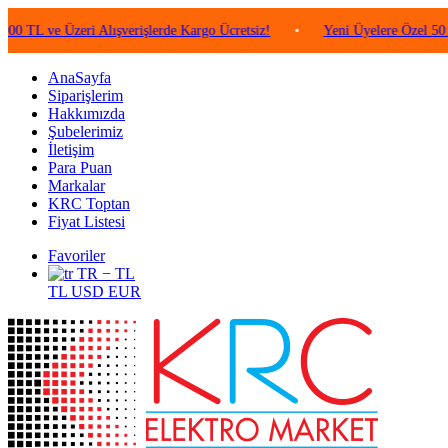
e Üzeri Alışverişlerde Kargo Ücretsiz!
•
Yeni Üyelere Özel 50 TL Değe
AnaSayfa
Siparişlerim
Hakkımızda
Şubelerimiz
İletişim
Para Puan
Markalar
KRC Toptan
Fiyat Listesi
Favoriler
TR − TL
TL
USD
EUR