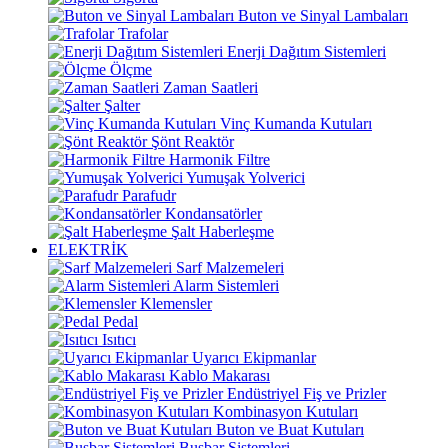
Buton ve Sinyal Lambaları
Trafolar
Enerji Dağıtım Sistemleri
Ölçme
Zaman Saatleri
Şalter
Vinç Kumanda Kutuları
Şönt Reaktör
Harmonik Filtre
Yumuşak Yolverici
Parafudr
Kondansatörler
Şalt Haberleşme
ELEKTRİK
Sarf Malzemeleri
Alarm Sistemleri
Klemensler
Pedal
Isıtıcı
Uyarıcı Ekipmanlar
Kablo Makarası
Endüstriyel Fiş ve Prizler
Kombinasyon Kutuları
Buton ve Buat Kutuları
Busbar Sistemleri