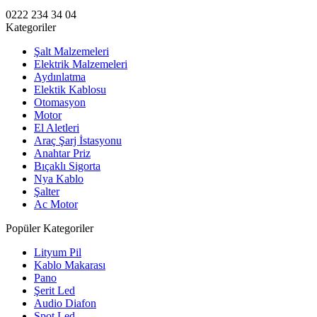
0222 234 34 04
Kategoriler
Şalt Malzemeleri
Elektrik Malzemeleri
Aydınlatma
Elektik Kablosu
Otomasyon
Motor
El Aletleri
Araç Şarj İstasyonu
Anahtar Priz
Bıçaklı Sigorta
Nya Kablo
Şalter
Ac Motor
Popüler Kategoriler
Lityum Pil
Kablo Makarası
Pano
Şerit Led
Audio Diafon
Spot Led