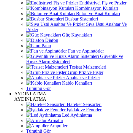
Endüstriyel Fiş ve Prizler
Kombinasyon Kutuları
Buton ve Buat Kutuları
Busbar Sistemleri
Sıva Üstü Anahtar Ve
Prizler
Güç Kaynakları
Diafon
Pano
Fan ve Aspiratörler
Güvenlik ve
Hırsız Alarm Sistemleri
Tesisat Malzemeleri
Grup Priz ve Fişler
Anahtar ve Prizler
Kablo Kanalları
Tümünü Gör
AYDINLATMA
AYDINLATMA
Hareket Sensörleri
Işıldak ve Fenerler
Led Aydınlatma
Armatür
Ampuller
Tümünü Gör