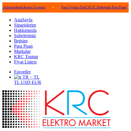
şlerde Kargo Ücretsiz!
•
Yeni Üyelere Özel 50 TL Değerinde Para Puan!
•
5.
AnaSayfa
Siparişlerim
Hakkımızda
Şubelerimiz
İletişim
Para Puan
Markalar
KRC Toptan
Fiyat Listesi
Favoriler
TR − TL
TL
USD
EUR