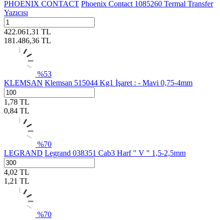
PHOENIX CONTACT
Phoenix Contact 1085260 Termal Transfer
Yazıcısı
422.061,31
TL
181.486,36
TL
%
53
KLEMSAN
Klemsan 515044 Kg1 İşaret : - Mavi 0,75-4mm
1,78
TL
0,84
TL
%
70
LEGRAND
Legrand 038351 Cab3 Harf " V " 1,5-2,5mm
4,02
TL
1,21
TL
%
70