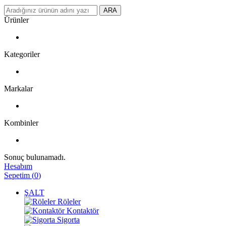
ARA
Ürünler
Kategoriler
Markalar
Kombinler
Sonuç bulunamadı.
Hesabım
Sepetim
(
0
)
ŞALT
Röleler
Kontaktör
Sigorta