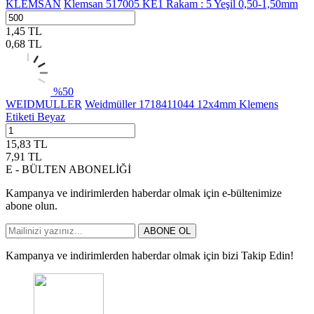
KLEMSAN
Klemsan 517005 KE1 Rakam : 5 Yeşil 0,50-1,50mm
1,45
TL
0,68
TL
%
50
WEIDMULLER
Weidmüller 1718411044 12x4mm Klemens
Etiketi Beyaz
15,83
TL
7,91
TL
E - BÜLTEN ABONELİĞİ
Kampanya ve indirimlerden haberdar olmak için e-bültenimize
abone olun.
ABONE OL
Kampanya ve indirimlerden haberdar olmak için bizi Takip Edin!