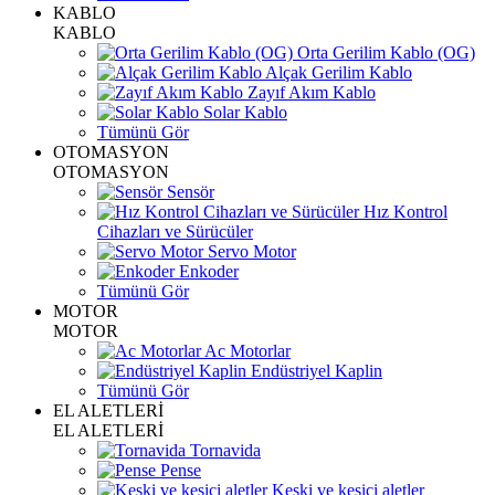
KABLO
KABLO
Orta Gerilim Kablo (OG)
Alçak Gerilim Kablo
Zayıf Akım Kablo
Solar Kablo
Tümünü Gör
OTOMASYON
OTOMASYON
Sensör
Hız Kontrol
Cihazları ve Sürücüler
Servo Motor
Enkoder
Tümünü Gör
MOTOR
MOTOR
Ac Motorlar
Endüstriyel Kaplin
Tümünü Gör
EL ALETLERİ
EL ALETLERİ
Tornavida
Pense
Keski ve kesici aletler