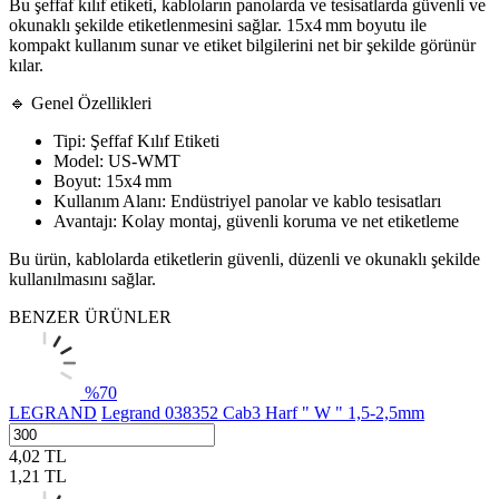
Bu şeffaf kılıf etiketi, kabloların panolarda ve tesisatlarda güvenli ve
okunaklı şekilde etiketlenmesini sağlar. 15x4 mm boyutu ile
kompakt kullanım sunar ve etiket bilgilerini net bir şekilde görünür
kılar.
🔹 Genel Özellikleri
Tipi: Şeffaf Kılıf Etiketi
Model: US-WMT
Boyut: 15x4 mm
Kullanım Alanı: Endüstriyel panolar ve kablo tesisatları
Avantajı: Kolay montaj, güvenli koruma ve net etiketleme
Bu ürün, kablolarda etiketlerin güvenli, düzenli ve okunaklı şekilde
kullanılmasını sağlar.
BENZER ÜRÜNLER
%
70
LEGRAND
Legrand 038352 Cab3 Harf " W " 1,5-2,5mm
4,02
TL
1,21
TL