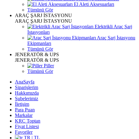
El Aleti Aksesuarları
Tümünü Gör
ARAÇ ŞARJ İSTASYONU
ARAÇ ŞARJ İSTASYONU
Elektrikli Araç Şarj
İstasyonları
Araç Şarj İstasyonu
Ekipmanları
Tümünü Gör
JENERATÖR & UPS
JENERATÖR & UPS
Piller
Tümünü Gör
AnaSayfa
Siparişlerim
Hakkımızda
Şubelerimiz
İletişim
Para Puan
Markalar
KRC Toptan
Fiyat Listesi
Favoriler
TR | TL