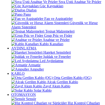
Sıva Üstü Anahtar Ve Prizler
Güç Kaynakları
Diafon
Pano
Fan ve Aspiratörler
Güvenlik ve Hırsız
Alarm Sistemleri
Tesisat Malzemeleri
Grup Priz ve Fişler
Anahtar ve Prizler
Kablo Kanalları
AYDINLATMA
Hareket Sensörleri
Işıldak ve Fenerler
Led Aydınlatma
Armatür
Ampuller
KABLO
Orta Gerilim Kablo (OG)
Alçak Gerilim Kablo
Zayıf Akım Kablo
Solar Kablo
OTOMASYON
Sensör
Hız Kontrol Cihazları