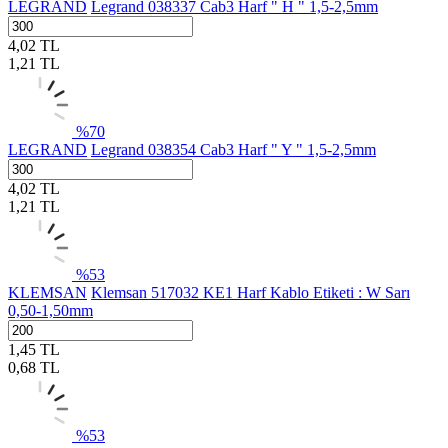
LEGRAND
Legrand 038337 Cab3 Harf " H " 1,5-2,5mm
4,02
TL
1,21
TL
%
70
LEGRAND
Legrand 038354 Cab3 Harf " Y " 1,5-2,5mm
4,02
TL
1,21
TL
%
53
KLEMSAN
Klemsan 517032 KE1 Harf Kablo Etiketi : W Sarı
0,50-1,50mm
1,45
TL
0,68
TL
%
53