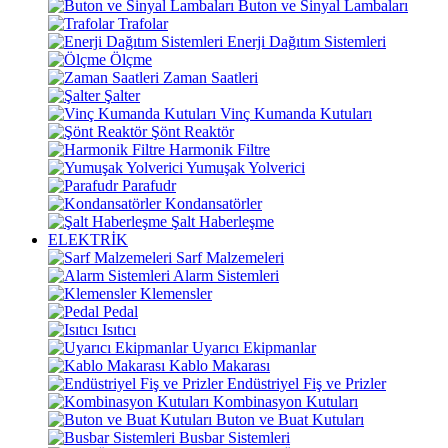
Buton ve Sinyal Lambaları
Trafolar
Enerji Dağıtım Sistemleri
Ölçme
Zaman Saatleri
Şalter
Vinç Kumanda Kutuları
Şönt Reaktör
Harmonik Filtre
Yumuşak Yolverici
Parafudr
Kondansatörler
Şalt Haberleşme
ELEKTRİK
Sarf Malzemeleri
Alarm Sistemleri
Klemensler
Pedal
Isıtıcı
Uyarıcı Ekipmanlar
Kablo Makarası
Endüstriyel Fiş ve Prizler
Kombinasyon Kutuları
Buton ve Buat Kutuları
Busbar Sistemleri