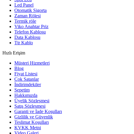
Led Panel
Otomatik Sigorta
Zaman Rölesi
Termik röle
Viko Anahtar Priz
Telefon Kablosu
Data Kablosu
Ttr Kablo
Hızlı Erişim
Müşteri Hizmetleri
Blog
Fiyat Listesi
Çok Satanlar
İndirimdekiler
Sepetim
Hakkımızda
Üyelik Sözleşmesi
Satış Sözleşmesi
Garanti ve İade Koşulları
Gizlilik ve Güvenlik
Teslimat Koşulları
KVKK Metni
Video Galeri