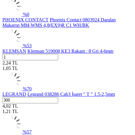
%
0
PHOENIX CONTACT
Phoenix Contact 0803924 Daralan
Makaron MM-WMS 4,8(EX9)R C1 WH/BK
%
53
KLEMSAN
Klemsan 519008 KE3 Rakam : 8 Gri 4-6mm
2,24
TL
1,05
TL
%
70
LEGRAND
Legrand 038286 Cab3 İşaret " T " 1.5-2,5mm
4,02
TL
1,21
TL
%
57