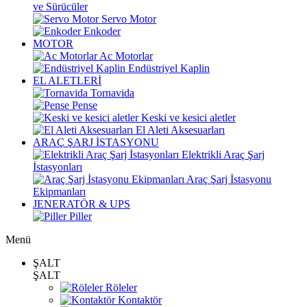
ve Sürücüler
Servo Motor
Enkoder
MOTOR
Ac Motorlar
Endüstriyel Kaplin
EL ALETLERİ
Tornavida
Pense
Keski ve kesici aletler
El Aleti Aksesuarları
ARAÇ ŞARJ İSTASYONU
Elektrikli Araç Şarj
İstasyonları
Araç Şarj İstasyonu
Ekipmanları
JENERATÖR & UPS
Piller
Menü
ŞALT
ŞALT
Röleler
Kontaktör