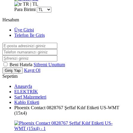
TR | TL
Para Birimi
Hesabım
Üye Girişi
Telefon İle Giriş
Beni Hatırla
Şifremi Unuttum
Kayıt Ol
Giriş Yap
Sepetim
Anasayfa
ELEKTRİK
Sarf Malzemeleri
Kablo Etiketi
Phoenix Contact 0828767 Şeffaf Kılıf Etiketi US-WMT
(15x4)