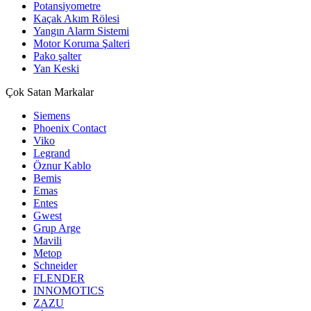
Potansiyometre
Kaçak Akım Rölesi
Yangın Alarm Sistemi
Motor Koruma Şalteri
Pako şalter
Yan Keski
Çok Satan Markalar
Siemens
Phoenix Contact
Viko
Legrand
Öznur Kablo
Bemis
Emas
Entes
Gwest
Grup Arge
Mavili
Metop
Schneider
FLENDER
INNOMOTICS
ZAZU