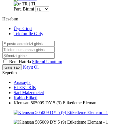
TR | TL
Para Birimi
Hesabım
Üye Girişi
Telefon İle Giriş
Beni Hatırla
Şifremi Unuttum
Kayıt Ol
Giriş Yap
Sepetim
Anasayfa
ELEKTRİK
Sarf Malzemeleri
Kablo Etiketi
Klemsan 505009 DY 5 (9) Etiketleme Elemanı