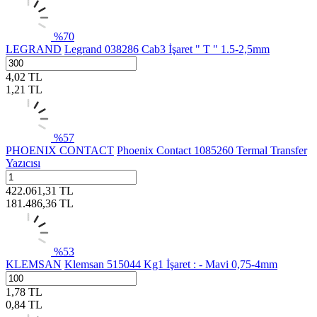
%
70
LEGRAND
Legrand 038286 Cab3 İşaret " T " 1.5-2,5mm
4,02
TL
1,21
TL
%
57
PHOENIX CONTACT
Phoenix Contact 1085260 Termal Transfer
Yazıcısı
422.061,31
TL
181.486,36
TL
%
53
KLEMSAN
Klemsan 515044 Kg1 İşaret : - Mavi 0,75-4mm
1,78
TL
0,84
TL