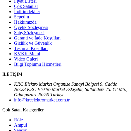
Fiyat Listesi
Çok Satanlar
İndirimdekiler
Sepetim
Hakkımızda
Üyelik Sözleşmesi
Satış Sözleşmesi
Garanti ve İade Koşulları
Gizlilik ve Güvenlik
Teslimat Koşulları
KVKK Metni
Video Galeri
Bilgi Toplumu Hizmetleri
İLETİŞİM
KRC Elektro Market Organize Sanayi Bölgesi 9. Cadde
No:23 KRC Elektro Market Eskişehir, Sultandere 75. Yıl Mh.,
Odunpazarı 26250 Türkiye
info@krcelektromarket.com.tr
Çok Satan Kategoriler
Röle
Ampul
Sensör