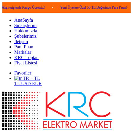
lerde Kargo Ücretsiz!
•
Yeni Üyelere Özel 50 TL Değerinde Para Puan!
•
5.00
AnaSayfa
Siparişlerim
Hakkımızda
Şubelerimiz
İletişim
Para Puan
Markalar
KRC Toptan
Fiyat Listesi
Favoriler
TR − TL
TL
USD
EUR