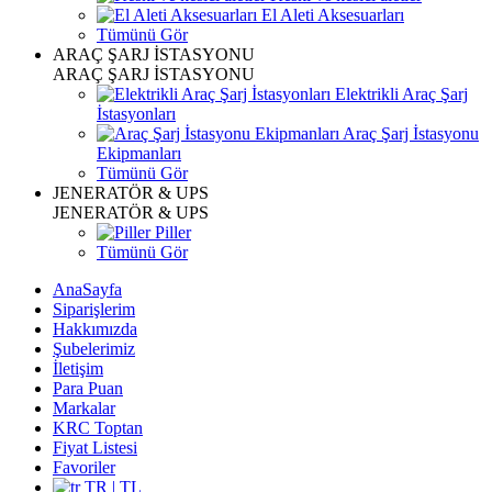
El Aleti Aksesuarları
Tümünü Gör
ARAÇ ŞARJ İSTASYONU
ARAÇ ŞARJ İSTASYONU
Elektrikli Araç Şarj
İstasyonları
Araç Şarj İstasyonu
Ekipmanları
Tümünü Gör
JENERATÖR & UPS
JENERATÖR & UPS
Piller
Tümünü Gör
AnaSayfa
Siparişlerim
Hakkımızda
Şubelerimiz
İletişim
Para Puan
Markalar
KRC Toptan
Fiyat Listesi
Favoriler
TR | TL