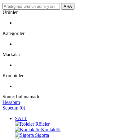
ARA
Ürünler
Kategoriler
Markalar
Kombinler
Sonuç bulunamadı.
Hesabım
Sepetim
(
0
)
ŞALT
Röleler
Kontaktör
Sigorta