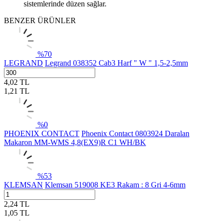
sistemlerinde düzen sağlar.
BENZER ÜRÜNLER
%
70
LEGRAND
Legrand 038352 Cab3 Harf " W " 1,5-2,5mm
4,02
TL
1,21
TL
%
0
PHOENIX CONTACT
Phoenix Contact 0803924 Daralan
Makaron MM-WMS 4,8(EX9)R C1 WH/BK
%
53
KLEMSAN
Klemsan 519008 KE3 Rakam : 8 Gri 4-6mm
2,24
TL
1,05
TL