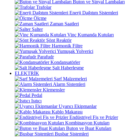
Buton ve Sinyal Lambaları
Trafolar
Enerji Dağıtım Sistemleri
Ölçme
Zaman Saatleri
Şalter
Vinç Kumanda Kutuları
Şönt Reaktör
Harmonik Filtre
Yumuşak Yolverici
Parafudr
Kondansatörler
Şalt Haberleşme
ELEKTRİK
Sarf Malzemeleri
Alarm Sistemleri
Klemensler
Pedal
Isıtıcı
Uyarıcı Ekipmanlar
Kablo Makarası
Endüstriyel Fiş ve Prizler
Kombinasyon Kutuları
Buton ve Buat Kutuları
Busbar Sistemleri