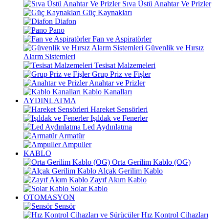
Sıva Üstü Anahtar Ve Prizler
Güç Kaynakları
Diafon
Pano
Fan ve Aspiratörler
Güvenlik ve Hırsız
Alarm Sistemleri
Tesisat Malzemeleri
Grup Priz ve Fişler
Anahtar ve Prizler
Kablo Kanalları
AYDINLATMA
Hareket Sensörleri
Işıldak ve Fenerler
Led Aydınlatma
Armatür
Ampuller
KABLO
Orta Gerilim Kablo (OG)
Alçak Gerilim Kablo
Zayıf Akım Kablo
Solar Kablo
OTOMASYON
Sensör
Hız Kontrol Cihazları