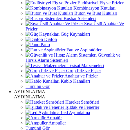
Endüstriyel Fiş ve Prizler
Kombinasyon Kutuları
Buton ve Buat Kutuları
Busbar Sistemleri
Sıva Üstü Anahtar Ve
Prizler
Güç Kaynakları
Diafon
Pano
Fan ve Aspiratörler
Güvenlik ve
Hırsız Alarm Sistemleri
Tesisat Malzemeleri
Grup Priz ve Fişler
Anahtar ve Prizler
Kablo Kanalları
Tümünü Gör
AYDINLATMA
AYDINLATMA
Hareket Sensörleri
Işıldak ve Fenerler
Led Aydınlatma
Armatür
Ampuller
Tümünü Gör