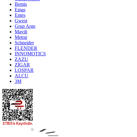
Bemis
Emas
Entes
Gwest
Grup Arge
Mavili
Metop
Schneider
FLENDER
INNOMOTICS
ZAZU
ZİGAR
LOSPAR
ALCU
3M