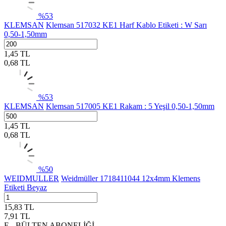
%
53
KLEMSAN
Klemsan 517032 KE1 Harf Kablo Etiketi : W Sarı
0,50-1,50mm
1,45
TL
0,68
TL
%
53
KLEMSAN
Klemsan 517005 KE1 Rakam : 5 Yeşil 0,50-1,50mm
1,45
TL
0,68
TL
%
50
WEIDMULLER
Weidmüller 1718411044 12x4mm Klemens
Etiketi Beyaz
15,83
TL
7,91
TL
E - BÜLTEN ABONELİĞİ