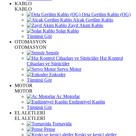
KABLO
KABLO
Orta Gerilim Kablo (OG)
Alçak Gerilim Kablo
Zayıf Akım Kablo
Solar Kablo
Tümünü Gör
OTOMASYON
OTOMASYON
Sensör
Hız Kontrol
Cihazları ve Sürücüler
Servo Motor
Enkoder
Tümünü Gör
MOTOR
MOTOR
Ac Motorlar
Endüstriyel Kaplin
Tümünü Gör
EL ALETLERİ
EL ALETLERİ
Tornavida
Pense
Keski ve kesici aletler