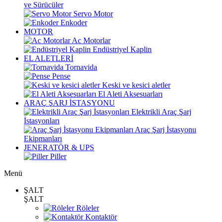
ve Sürücüler
Servo Motor
Enkoder
MOTOR
Ac Motorlar
Endüstriyel Kaplin
EL ALETLERİ
Tornavida
Pense
Keski ve kesici aletler
El Aleti Aksesuarları
ARAÇ ŞARJ İSTASYONU
Elektrikli Araç Şarj
İstasyonları
Araç Şarj İstasyonu
Ekipmanları
JENERATÖR & UPS
Piller
Menü
ŞALT
ŞALT
Röleler
Kontaktör