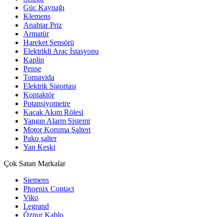
Güç Kaynağı
Klemens
Anahtar Priz
Armatür
Hareket Sensörü
Elektrikli Araç İstasyonu
Kaplin
Pense
Tornavida
Elektrik Sigortası
Kontaktör
Potansiyometre
Kaçak Akım Rölesi
Yangın Alarm Sistemi
Motor Koruma Şalteri
Pako şalter
Yan Keski
Çok Satan Markalar
Siemens
Phoenix Contact
Viko
Legrand
Öznur Kablo