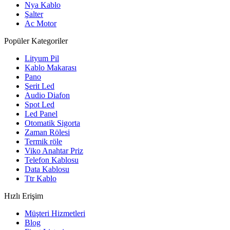
Nya Kablo
Şalter
Ac Motor
Popüler Kategoriler
Lityum Pil
Kablo Makarası
Pano
Şerit Led
Audio Diafon
Spot Led
Led Panel
Otomatik Sigorta
Zaman Rölesi
Termik röle
Viko Anahtar Priz
Telefon Kablosu
Data Kablosu
Ttr Kablo
Hızlı Erişim
Müşteri Hizmetleri
Blog