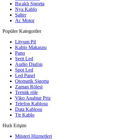
Bıçaklı Sigorta
Nya Kablo
Şalter
Ac Motor
Popüler Kategoriler
Lityum Pil
Kablo Makarası
Pano
Şerit Led
Audio Diafon
Spot Led
Led Panel
Otomatik Sigorta
Zaman Rölesi
Termik röle
Viko Anahtar Priz
Telefon Kablosu
Data Kablosu
Ttr Kablo
Hızlı Erişim
Müşteri Hizmetleri