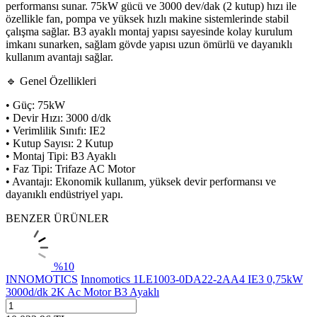
performansı sunar. 75kW gücü ve 3000 dev/dak (2 kutup) hızı ile
özellikle fan, pompa ve yüksek hızlı makine sistemlerinde stabil
çalışma sağlar. B3 ayaklı montaj yapısı sayesinde kolay kurulum
imkanı sunarken, sağlam gövde yapısı uzun ömürlü ve dayanıklı
kullanım avantajı sağlar.
🔹 Genel Özellikleri
• Güç: 75kW
• Devir Hızı: 3000 d/dk
• Verimlilik Sınıfı: IE2
• Kutup Sayısı: 2 Kutup
• Montaj Tipi: B3 Ayaklı
• Faz Tipi: Trifaze AC Motor
• Avantajı: Ekonomik kullanım, yüksek devir performansı ve
dayanıklı endüstriyel yapı.
BENZER ÜRÜNLER
%
10
INNOMOTICS
Innomotics 1LE1003-0DA22-2AA4 IE3 0,75kW
3000d/dk 2K Ac Motor B3 Ayaklı