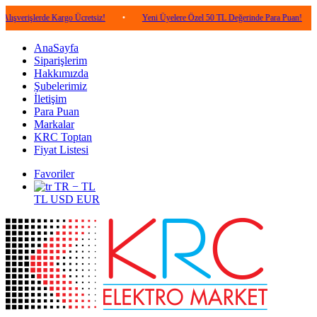
erde Kargo Ücretsiz!
•
Yeni Üyelere Özel 50 TL Değerinde Para Puan!
•
5.00
AnaSayfa
Siparişlerim
Hakkımızda
Şubelerimiz
İletişim
Para Puan
Markalar
KRC Toptan
Fiyat Listesi
Favoriler
TR − TL
TL
USD
EUR