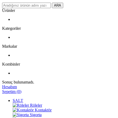
ARA
Ürünler
Kategoriler
Markalar
Kombinler
Sonuç bulunamadı.
Hesabım
Sepetim
(
0
)
ŞALT
Röleler
Kontaktör
Sigorta