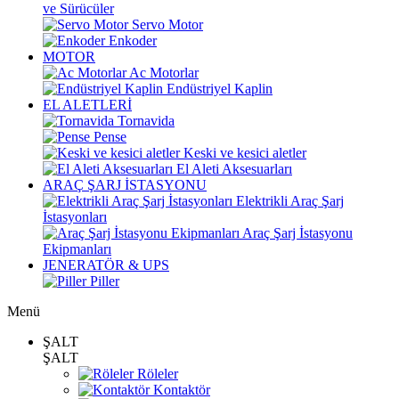
ve Sürücüler
Servo Motor
Enkoder
MOTOR
Ac Motorlar
Endüstriyel Kaplin
EL ALETLERİ
Tornavida
Pense
Keski ve kesici aletler
El Aleti Aksesuarları
ARAÇ ŞARJ İSTASYONU
Elektrikli Araç Şarj
İstasyonları
Araç Şarj İstasyonu
Ekipmanları
JENERATÖR & UPS
Piller
Menü
ŞALT
ŞALT
Röleler
Kontaktör