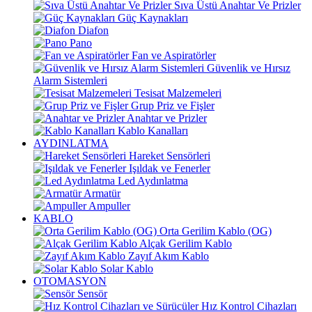
Sıva Üstü Anahtar Ve Prizler
Güç Kaynakları
Diafon
Pano
Fan ve Aspiratörler
Güvenlik ve Hırsız
Alarm Sistemleri
Tesisat Malzemeleri
Grup Priz ve Fişler
Anahtar ve Prizler
Kablo Kanalları
AYDINLATMA
Hareket Sensörleri
Işıldak ve Fenerler
Led Aydınlatma
Armatür
Ampuller
KABLO
Orta Gerilim Kablo (OG)
Alçak Gerilim Kablo
Zayıf Akım Kablo
Solar Kablo
OTOMASYON
Sensör
Hız Kontrol Cihazları