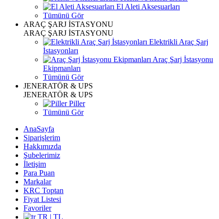
El Aleti Aksesuarları
Tümünü Gör
ARAÇ ŞARJ İSTASYONU
ARAÇ ŞARJ İSTASYONU
Elektrikli Araç Şarj
İstasyonları
Araç Şarj İstasyonu
Ekipmanları
Tümünü Gör
JENERATÖR & UPS
JENERATÖR & UPS
Piller
Tümünü Gör
AnaSayfa
Siparişlerim
Hakkımızda
Şubelerimiz
İletişim
Para Puan
Markalar
KRC Toptan
Fiyat Listesi
Favoriler
TR | TL