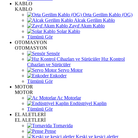
KABLO
KABLO
Orta Gerilim Kablo (OG)
Alçak Gerilim Kablo
Zayıf Akım Kablo
Solar Kablo
Tümünü Gör
OTOMASYON
OTOMASYON
Sensör
Hız Kontrol
Cihazları ve Sürücüler
Servo Motor
Enkoder
Tümünü Gör
MOTOR
MOTOR
Ac Motorlar
Endüstriyel Kaplin
Tümünü Gör
EL ALETLERİ
EL ALETLERİ
Tornavida
Pense
Keski ve kesici aletler