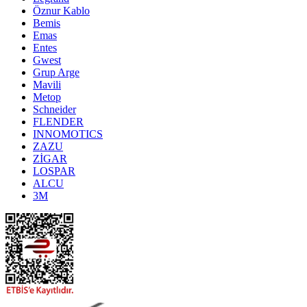
Öznur Kablo
Bemis
Emas
Entes
Gwest
Grup Arge
Mavili
Metop
Schneider
FLENDER
INNOMOTICS
ZAZU
ZİGAR
LOSPAR
ALCU
3M