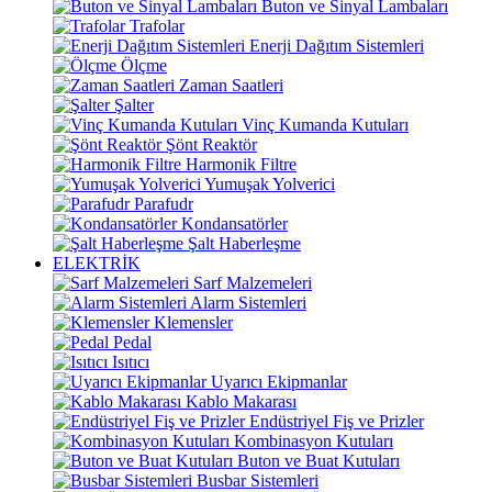
Buton ve Sinyal Lambaları
Trafolar
Enerji Dağıtım Sistemleri
Ölçme
Zaman Saatleri
Şalter
Vinç Kumanda Kutuları
Şönt Reaktör
Harmonik Filtre
Yumuşak Yolverici
Parafudr
Kondansatörler
Şalt Haberleşme
ELEKTRİK
Sarf Malzemeleri
Alarm Sistemleri
Klemensler
Pedal
Isıtıcı
Uyarıcı Ekipmanlar
Kablo Makarası
Endüstriyel Fiş ve Prizler
Kombinasyon Kutuları
Buton ve Buat Kutuları
Busbar Sistemleri