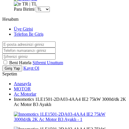
TR | TL
Para Birimi
Hesabım
Üye Girişi
Telefon İle Giriş
Beni Hatırla
Şifremi Unuttum
Kayıt Ol
Giriş Yap
Sepetim
Anasayfa
MOTOR
Ac Motorlar
Innomotics 1LE1501-2DA03-4AA4 IE2 75kW 3000d/dk 2K
Ac Motor B3 Ayaklı