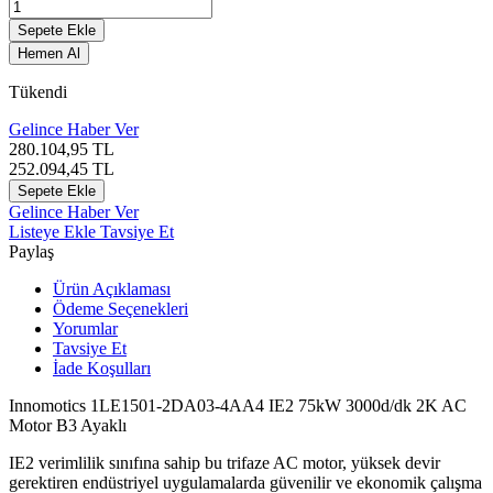
Sepete Ekle
Hemen Al
Tükendi
Gelince Haber Ver
280.104,95
TL
252.094,45
TL
Sepete Ekle
Gelince Haber Ver
Listeye Ekle
Tavsiye Et
Paylaş
Ürün Açıklaması
Ödeme Seçenekleri
Yorumlar
Tavsiye Et
İade Koşulları
Innomotics 1LE1501-2DA03-4AA4 IE2 75kW 3000d/dk 2K AC
Motor B3 Ayaklı
IE2 verimlilik sınıfına sahip bu trifaze AC motor, yüksek devir
gerektiren endüstriyel uygulamalarda güvenilir ve ekonomik çalışma