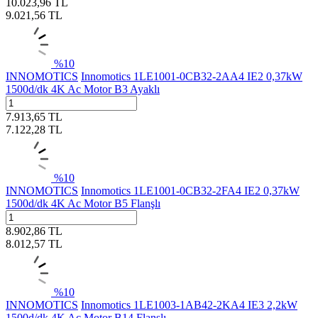
10.023,96
TL
9.021,56
TL
%
10
INNOMOTICS
Innomotics 1LE1001-0CB32-2AA4 IE2 0,37kW
1500d/dk 4K Ac Motor B3 Ayaklı
7.913,65
TL
7.122,28
TL
%
10
INNOMOTICS
Innomotics 1LE1001-0CB32-2FA4 IE2 0,37kW
1500d/dk 4K Ac Motor B5 Flanşlı
8.902,86
TL
8.012,57
TL
%
10
INNOMOTICS
Innomotics 1LE1003-1AB42-2KA4 IE3 2,2kW
1500d/dk 4K Ac Motor B14 Flanşlı