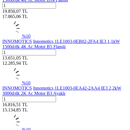
19.850,07
TL
17.865,06
TL
%
10
INNOMOTICS
Innomotics 1LE1003-0EB02-2FA4 IE3 1,1kW
1500d/dk 4K Ac Motor B5 Flanşlı
13.651,05
TL
12.285,94
TL
%
10
INNOMOTICS
Innomotics 1LE1003-0EA42-2AA4 IE3 2,2kW
3000d/dk 2K Ac Motor B3 Ayaklı
16.816,51
TL
15.134,85
TL
%
10