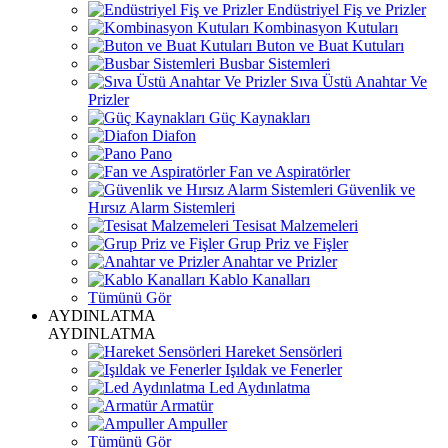
Endüstriyel Fiş ve Prizler
Kombinasyon Kutuları
Buton ve Buat Kutuları
Busbar Sistemleri
Sıva Üstü Anahtar Ve
Prizler
Güç Kaynakları
Diafon
Pano
Fan ve Aspiratörler
Güvenlik ve
Hırsız Alarm Sistemleri
Tesisat Malzemeleri
Grup Priz ve Fişler
Anahtar ve Prizler
Kablo Kanalları
Tümünü Gör
AYDINLATMA
AYDINLATMA
Hareket Sensörleri
Işıldak ve Fenerler
Led Aydınlatma
Armatür
Ampuller
Tümünü Gör