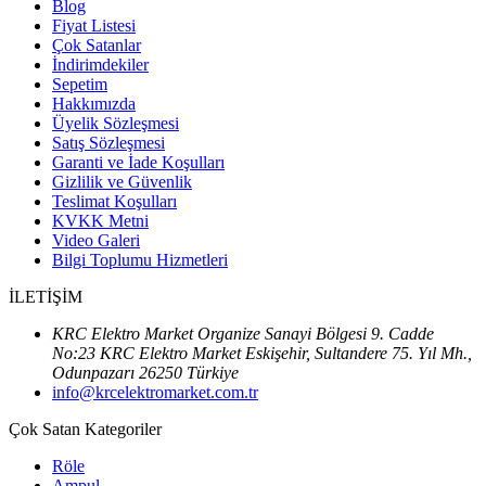
Blog
Fiyat Listesi
Çok Satanlar
İndirimdekiler
Sepetim
Hakkımızda
Üyelik Sözleşmesi
Satış Sözleşmesi
Garanti ve İade Koşulları
Gizlilik ve Güvenlik
Teslimat Koşulları
KVKK Metni
Video Galeri
Bilgi Toplumu Hizmetleri
İLETİŞİM
KRC Elektro Market Organize Sanayi Bölgesi 9. Cadde
No:23 KRC Elektro Market Eskişehir, Sultandere 75. Yıl Mh.,
Odunpazarı 26250 Türkiye
info@krcelektromarket.com.tr
Çok Satan Kategoriler
Röle
Ampul