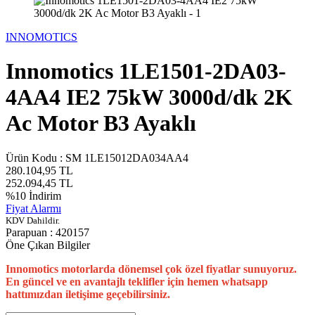
INNOMOTICS
Innomotics 1LE1501-2DA03-
4AA4 IE2 75kW 3000d/dk 2K
Ac Motor B3 Ayaklı
Ürün Kodu :
SM 1LE15012DA034AA4
280.104,95
TL
252.094,45
TL
%
10
İndirim
Fiyat Alarmı
KDV Dahildir.
Parapuan :
420157
Öne Çıkan Bilgiler
Innomotics motorlarda dönemsel çok özel fiyatlar sunuyoruz.
En güncel ve en avantajlı teklifler için hemen whatsapp
hattımızdan iletişime geçebilirsiniz.