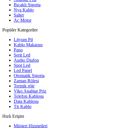
Bıçaklı Sigorta
Nya Kablo
Şalter
Ac Motor
Popüler Kategoriler
Lityum Pil
Kablo Makarası
Pano
Şerit Led
Audio Diafon
Spot Led
Led Panel
Otomatik Sigorta
Zaman Rölesi
Termik röle
Viko Anahtar Priz
Telefon Kablosu
Data Kablosu
Ttr Kablo
Hızlı Erişim
Müşteri Hizmetleri