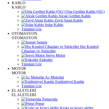
KABLO
KABLO
Orta Gerilim Kablo (OG)
Alçak Gerilim Kablo
Zayıf Akım Kablo
Solar Kablo
Tümünü Gör
OTOMASYON
OTOMASYON
Sensör
Hız Kontrol
Cihazları ve Sürücüler
Servo Motor
Enkoder
Tümünü Gör
MOTOR
MOTOR
Ac Motorlar
Endüstriyel Kaplin
Tümünü Gör
EL ALETLERİ
EL ALETLERİ
Tornavida
Pense
Keski ve kesici aletler