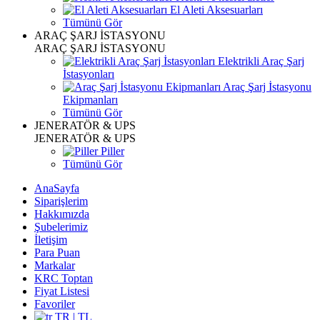
El Aleti Aksesuarları
Tümünü Gör
ARAÇ ŞARJ İSTASYONU
ARAÇ ŞARJ İSTASYONU
Elektrikli Araç Şarj
İstasyonları
Araç Şarj İstasyonu
Ekipmanları
Tümünü Gör
JENERATÖR & UPS
JENERATÖR & UPS
Piller
Tümünü Gör
AnaSayfa
Siparişlerim
Hakkımızda
Şubelerimiz
İletişim
Para Puan
Markalar
KRC Toptan
Fiyat Listesi
Favoriler
TR | TL