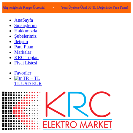
lerde Kargo Ücretsiz!
•
Yeni Üyelere Özel 50 TL Değerinde Para Puan!
•
5.0
AnaSayfa
Siparişlerim
Hakkımızda
Şubelerimiz
İletişim
Para Puan
Markalar
KRC Toptan
Fiyat Listesi
Favoriler
TR − TL
TL
USD
EUR