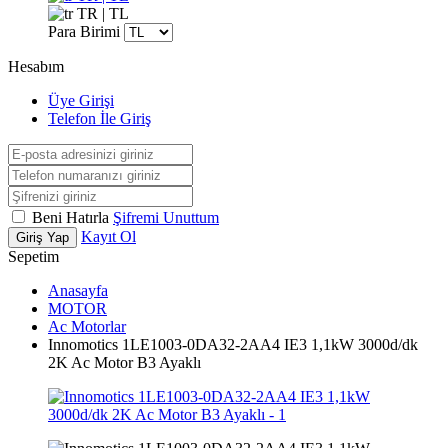
TR | TL
Para Birimi
Hesabım
Üye Girişi
Telefon İle Giriş
Beni Hatırla
Şifremi Unuttum
Kayıt Ol
Giriş Yap
Sepetim
Anasayfa
MOTOR
Ac Motorlar
Innomotics 1LE1003-0DA32-2AA4 IE3 1,1kW 3000d/dk
2K Ac Motor B3 Ayaklı