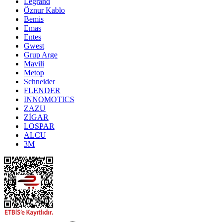
Legrand
Öznur Kablo
Bemis
Emas
Entes
Gwest
Grup Arge
Mavili
Metop
Schneider
FLENDER
INNOMOTICS
ZAZU
ZİGAR
LOSPAR
ALCU
3M