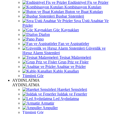
Endüstriyel Fiş ve Prizler
Kombinasyon Kutuları
Buton ve Buat Kutuları
Busbar Sistemleri
Sıva Üstü Anahtar Ve
Prizler
Güç Kaynakları
Diafon
Pano
Fan ve Aspiratörler
Güvenlik ve
Hırsız Alarm Sistemleri
Tesisat Malzemeleri
Grup Priz ve Fişler
Anahtar ve Prizler
Kablo Kanalları
Tümünü Gör
AYDINLATMA
AYDINLATMA
Hareket Sensörleri
Işıldak ve Fenerler
Led Aydınlatma
Armatür
Ampuller
Tümünü Gör