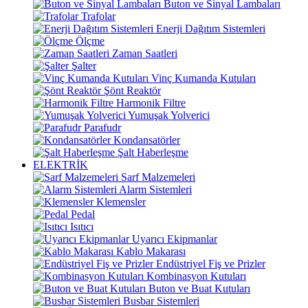
Buton ve Sinyal Lambaları
Trafolar
Enerji Dağıtım Sistemleri
Ölçme
Zaman Saatleri
Şalter
Vinç Kumanda Kutuları
Şönt Reaktör
Harmonik Filtre
Yumuşak Yolverici
Parafudr
Kondansatörler
Şalt Haberleşme
ELEKTRİK
Sarf Malzemeleri
Alarm Sistemleri
Klemensler
Pedal
Isıtıcı
Uyarıcı Ekipmanlar
Kablo Makarası
Endüstriyel Fiş ve Prizler
Kombinasyon Kutuları
Buton ve Buat Kutuları
Busbar Sistemleri