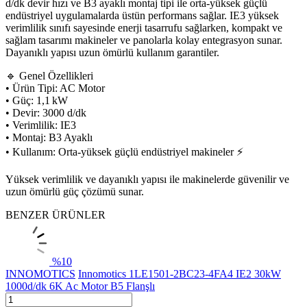
d/dk devir hızı ve B3 ayaklı montaj tipi ile orta-yüksek güçlü
endüstriyel uygulamalarda üstün performans sağlar. IE3 yüksek
verimlilik sınıfı sayesinde enerji tasarrufu sağlarken, kompakt ve
sağlam tasarımı makineler ve panolarla kolay entegrasyon sunar.
Dayanıklı yapısı uzun ömürlü kullanım garantiler.
🔹 Genel Özellikleri
• Ürün Tipi: AC Motor
• Güç: 1,1 kW
• Devir: 3000 d/dk
• Verimlilik: IE3
• Montaj: B3 Ayaklı
• Kullanım: Orta-yüksek güçlü endüstriyel makineler ⚡
Yüksek verimlilik ve dayanıklı yapısı ile makinelerde güvenilir ve
uzun ömürlü güç çözümü sunar.
BENZER ÜRÜNLER
%
10
INNOMOTICS
Innomotics 1LE1501-2BC23-4FA4 IE2 30kW
1000d/dk 6K Ac Motor B5 Flanşlı