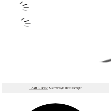
T
-Soft
E-Ticaret
Sistemleriyle Hazırlanmıştır.