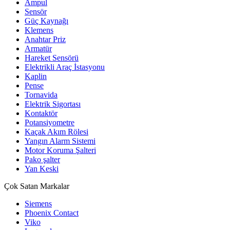
Ampul
Sensör
Güç Kaynağı
Klemens
Anahtar Priz
Armatür
Hareket Sensörü
Elektrikli Araç İstasyonu
Kaplin
Pense
Tornavida
Elektrik Sigortası
Kontaktör
Potansiyometre
Kaçak Akım Rölesi
Yangın Alarm Sistemi
Motor Koruma Şalteri
Pako şalter
Yan Keski
Çok Satan Markalar
Siemens
Phoenix Contact
Viko