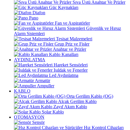
Sıva Üstü Anahtar Ve Prizler
Güç Kaynakları
Diafon
Pano
Fan ve Aspiratörler
Güvenlik ve Hırsız
Alarm Sistemleri
Tesisat Malzemeleri
Grup Priz ve Fişler
Anahtar ve Prizler
Kablo Kanalları
AYDINLATMA
Hareket Sensörleri
Işıldak ve Fenerler
Led Aydınlatma
Armatür
Ampuller
KABLO
Orta Gerilim Kablo (OG)
Alçak Gerilim Kablo
Zayıf Akım Kablo
Solar Kablo
OTOMASYON
Sensör
Hız Kontrol Cihazları