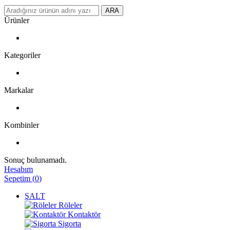
ARA
Ürünler
Kategoriler
Markalar
Kombinler
Sonuç bulunamadı.
Hesabım
Sepetim
(
0
)
ŞALT
Röleler
Kontaktör
Sigorta