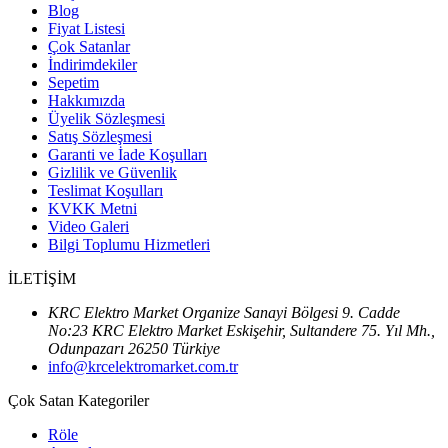
Blog
Fiyat Listesi
Çok Satanlar
İndirimdekiler
Sepetim
Hakkımızda
Üyelik Sözleşmesi
Satış Sözleşmesi
Garanti ve İade Koşulları
Gizlilik ve Güvenlik
Teslimat Koşulları
KVKK Metni
Video Galeri
Bilgi Toplumu Hizmetleri
İLETİŞİM
KRC Elektro Market Organize Sanayi Bölgesi 9. Cadde
No:23 KRC Elektro Market Eskişehir, Sultandere 75. Yıl Mh.,
Odunpazarı 26250 Türkiye
info@krcelektromarket.com.tr
Çok Satan Kategoriler
Röle