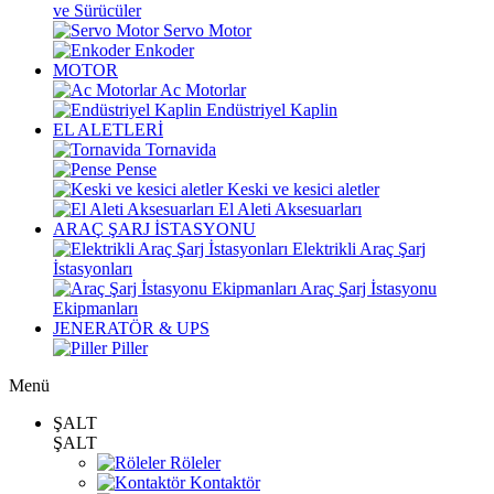
ve Sürücüler
Servo Motor
Enkoder
MOTOR
Ac Motorlar
Endüstriyel Kaplin
EL ALETLERİ
Tornavida
Pense
Keski ve kesici aletler
El Aleti Aksesuarları
ARAÇ ŞARJ İSTASYONU
Elektrikli Araç Şarj
İstasyonları
Araç Şarj İstasyonu
Ekipmanları
JENERATÖR & UPS
Piller
Menü
ŞALT
ŞALT
Röleler
Kontaktör