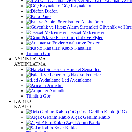
Sıva Üstü Anahtar Ve Pri
Güç Kaynakları
Diafon
Pano
Fan ve Aspiratörler
Güvenlik ve Hırsı
Tesisat Malzemeleri
Grup Priz ve Fişler
Anahtar ve Prizler
Kablo Kanalları
Tümünü Gör
AYDINLATMA
AYDINLATMA
Hareket Sensörleri
Işıldak ve Fenerler
Led Aydınlatma
Armatür
Ampuller
Tümünü Gör
KABLO
KABLO
Orta Gerilim Kablo (OG)
Alçak Gerilim Kablo
Zayıf Akım Kablo
Solar Kablo