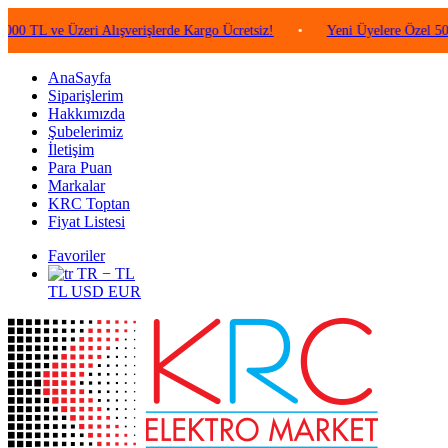
e Üzeri Alışverişlerde Kargo Ücretsiz!
•
Yeni Üyelere Özel 50 TL Değe
AnaSayfa
Siparişlerim
Hakkımızda
Şubelerimiz
İletişim
Para Puan
Markalar
KRC Toptan
Fiyat Listesi
Favoriler
TR − TL
TL
USD
EUR