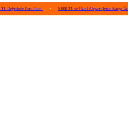
rinde Para Puan!
•
5.000 TL ve Üzeri Alışverişlerde Kargo Ücretsiz!