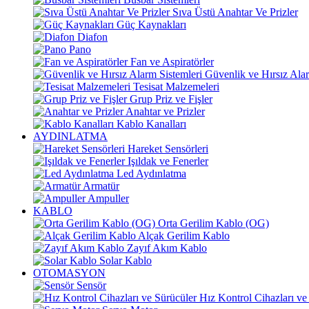
Sıva Üstü Anahtar Ve Prizler
Güç Kaynakları
Diafon
Pano
Fan ve Aspiratörler
Güvenlik ve Hırsız Alar
Tesisat Malzemeleri
Grup Priz ve Fişler
Anahtar ve Prizler
Kablo Kanalları
AYDINLATMA
Hareket Sensörleri
Işıldak ve Fenerler
Led Aydınlatma
Armatür
Ampuller
KABLO
Orta Gerilim Kablo (OG)
Alçak Gerilim Kablo
Zayıf Akım Kablo
Solar Kablo
OTOMASYON
Sensör
Hız Kontrol Cihazları ve