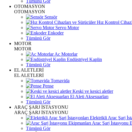
Tümünü Gör
OTOMASYON
OTOMASYON
Sensör
Hız Kontrol Cihazl
Servo Motor
Enkoder
Tümünü Gör
MOTOR
MOTOR
Ac Motorlar
Endüstriyel Kaplin
Tümünü Gör
EL ALETLERİ
EL ALETLERİ
Tornavida
Pense
Keski ve kesici aletler
El Aleti Aksesuarları
Tümünü Gör
ARAÇ ŞARJ İSTASYONU
ARAÇ ŞARJ İSTASYONU
Elektrikli Araç Şarj İst
Araç Şarj İstasyonu 
Tümünü Gör