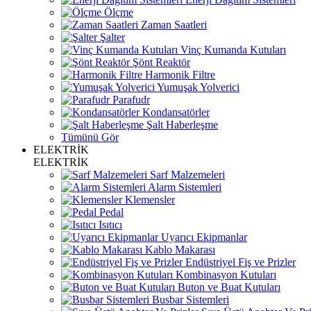
Ölçme
Zaman Saatleri
Şalter
Vinç Kumanda Kutuları
Şönt Reaktör
Harmonik Filtre
Yumuşak Yolverici
Parafudr
Kondansatörler
Şalt Haberleşme
Tümünü Gör
ELEKTRİK
ELEKTRİK
Sarf Malzemeleri
Alarm Sistemleri
Klemensler
Pedal
Isıtıcı
Uyarıcı Ekipmanlar
Kablo Makarası
Endüstriyel Fiş ve Prizler
Kombinasyon Kutuları
Buton ve Buat Kutuları
Busbar Sistemleri