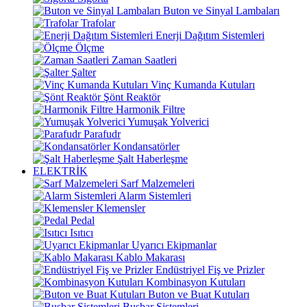
Buton ve Sinyal Lambaları
Trafolar
Enerji Dağıtım Sistemleri
Ölçme
Zaman Saatleri
Şalter
Vinç Kumanda Kutuları
Şönt Reaktör
Harmonik Filtre
Yumuşak Yolverici
Parafudr
Kondansatörler
Şalt Haberleşme
ELEKTRİK
Sarf Malzemeleri
Alarm Sistemleri
Klemensler
Pedal
Isıtıcı
Uyarıcı Ekipmanlar
Kablo Makarası
Endüstriyel Fiş ve Prizler
Kombinasyon Kutuları
Buton ve Buat Kutuları
Busbar Sistemleri