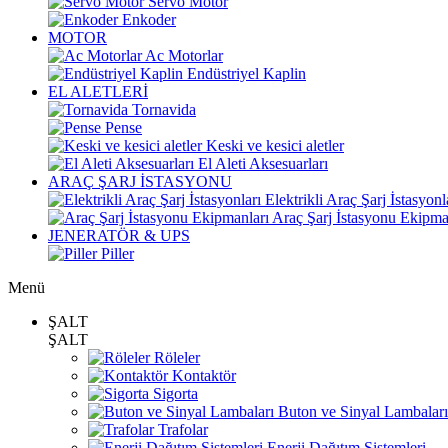
Servo Motor
Enkoder
MOTOR
Ac Motorlar
Endüstriyel Kaplin
EL ALETLERİ
Tornavida
Pense
Keski ve kesici aletler
El Aleti Aksesuarları
ARAÇ ŞARJ İSTASYONU
Elektrikli Araç Şarj İstasyonl
Araç Şarj İstasyonu Ekipma
JENERATÖR & UPS
Piller
Menü
ŞALT
ŞALT
Röleler
Kontaktör
Sigorta
Buton ve Sinyal Lambaları
Trafolar
Enerji Dağıtım Sistemleri