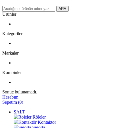
ARA
Ürünler
Kategoriler
Markalar
Kombinler
Sonuç bulunamadı.
Hesabım
Sepetim
(
0
)
ŞALT
Röleler
Kontaktör
Sigorta