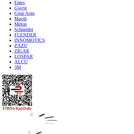
Entes
Gwest
Grup Arge
Mavili
Metop
Schneider
FLENDER
INNOMOTICS
ZAZU
ZİGAR
LOSPAR
ALCU
3M