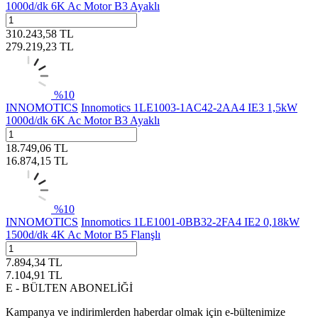
1000d/dk 6K Ac Motor B3 Ayaklı
310.243,58
TL
279.219,23
TL
%
10
INNOMOTICS
Innomotics 1LE1003-1AC42-2AA4 IE3 1,5kW
1000d/dk 6K Ac Motor B3 Ayaklı
18.749,06
TL
16.874,15
TL
%
10
INNOMOTICS
Innomotics 1LE1001-0BB32-2FA4 IE2 0,18kW
1500d/dk 4K Ac Motor B5 Flanşlı
7.894,34
TL
7.104,91
TL
E - BÜLTEN ABONELİĞİ
Kampanya ve indirimlerden haberdar olmak için e-bültenimize