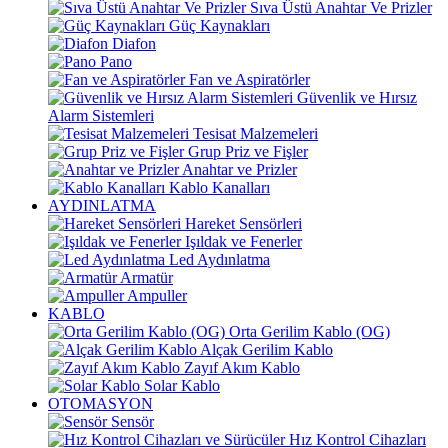
Sıva Üstü Anahtar Ve Prizler
Güç Kaynakları
Diafon
Pano
Fan ve Aspiratörler
Güvenlik ve Hırsız
Alarm Sistemleri
Tesisat Malzemeleri
Grup Priz ve Fişler
Anahtar ve Prizler
Kablo Kanalları
AYDINLATMA
Hareket Sensörleri
Işıldak ve Fenerler
Led Aydınlatma
Armatür
Ampuller
KABLO
Orta Gerilim Kablo (OG)
Alçak Gerilim Kablo
Zayıf Akım Kablo
Solar Kablo
OTOMASYON
Sensör
Hız Kontrol Cihazları