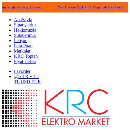
erde Kargo Ücretsiz!
•
Yeni Üyelere Özel 50 TL Değerinde Para Puan!
•
5.00
AnaSayfa
Siparişlerim
Hakkımızda
Şubelerimiz
İletişim
Para Puan
Markalar
KRC Toptan
Fiyat Listesi
Favoriler
TR − TL
TL
USD
EUR