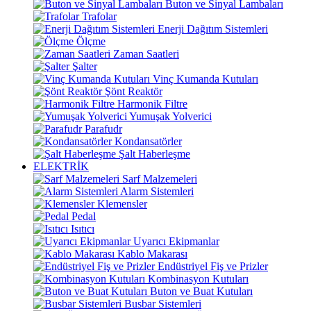
Buton ve Sinyal Lambaları
Trafolar
Enerji Dağıtım Sistemleri
Ölçme
Zaman Saatleri
Şalter
Vinç Kumanda Kutuları
Şönt Reaktör
Harmonik Filtre
Yumuşak Yolverici
Parafudr
Kondansatörler
Şalt Haberleşme
ELEKTRİK
Sarf Malzemeleri
Alarm Sistemleri
Klemensler
Pedal
Isıtıcı
Uyarıcı Ekipmanlar
Kablo Makarası
Endüstriyel Fiş ve Prizler
Kombinasyon Kutuları
Buton ve Buat Kutuları
Busbar Sistemleri