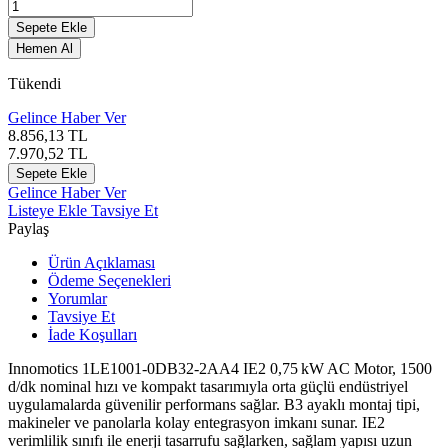
Sepete Ekle
Hemen Al
Tükendi
Gelince Haber Ver
8.856,13
TL
7.970,52
TL
Sepete Ekle
Gelince Haber Ver
Listeye Ekle
Tavsiye Et
Paylaş
Ürün Açıklaması
Ödeme Seçenekleri
Yorumlar
Tavsiye Et
İade Koşulları
Innomotics
1LE1001-0DB32-2AA4 IE2 0,75 kW AC Motor, 1500
d/dk nominal hızı ve kompakt tasarımıyla orta güçlü endüstriyel
uygulamalarda güvenilir performans sağlar. B3 ayaklı montaj tipi,
makineler ve panolarla kolay entegrasyon imkanı sunar. IE2
verimlilik sınıfı ile enerji tasarrufu sağlarken, sağlam yapısı uzun