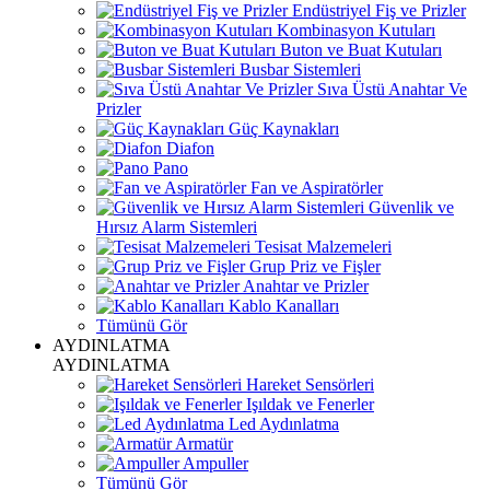
Endüstriyel Fiş ve Prizler
Kombinasyon Kutuları
Buton ve Buat Kutuları
Busbar Sistemleri
Sıva Üstü Anahtar Ve
Prizler
Güç Kaynakları
Diafon
Pano
Fan ve Aspiratörler
Güvenlik ve
Hırsız Alarm Sistemleri
Tesisat Malzemeleri
Grup Priz ve Fişler
Anahtar ve Prizler
Kablo Kanalları
Tümünü Gör
AYDINLATMA
AYDINLATMA
Hareket Sensörleri
Işıldak ve Fenerler
Led Aydınlatma
Armatür
Ampuller
Tümünü Gör