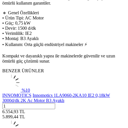
ömürlü kullanım garantiler.
🔹 Genel Özellikleri
• Ürün Tipi: AC Motor
• Güç: 0,75 kW
• Devir: 1500 d/dk
• Verimlilik: IE2
• Montaj: B3 Ayaklı
• Kullanım: Orta güçlü endüstriyel makineler ⚡
Kompakt ve dayanıklı yapısı ile makinelerde güvenilir ve uzun
ömürlü güç çözümü sunar.
BENZER ÜRÜNLER
%
10
INNOMOTICS
Innomotics 1LA9060-2KA10 IE2 0,18kW
3000d/dk 2K Ac Motor B3 Ayaklı
6.554,93
TL
5.899,44
TL