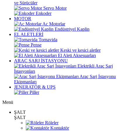
ve Sürücüler
Servo Motor
Enkoder
MOTOR
Ac Motorlar
Endüstriyel Kaplin
EL ALETLERİ
Tornavida
Pense
Keski ve kesici aletler
El Aleti Aksesuarları
ARAÇ ŞARJ İSTASYONU
Elektrikli Araç Şarj
İstasyonları
Araç Şarj İstasyonu
Ekipmanları
JENERATÖR & UPS
Piller
Menü
ŞALT
ŞALT
Röleler
Kontaktör