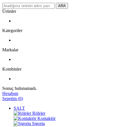
ARA
Ürünler
Kategoriler
Markalar
Kombinler
Sonuç bulunamadı.
Hesabım
Sepetim
(
0
)
ŞALT
Röleler
Kontaktör
Sigorta