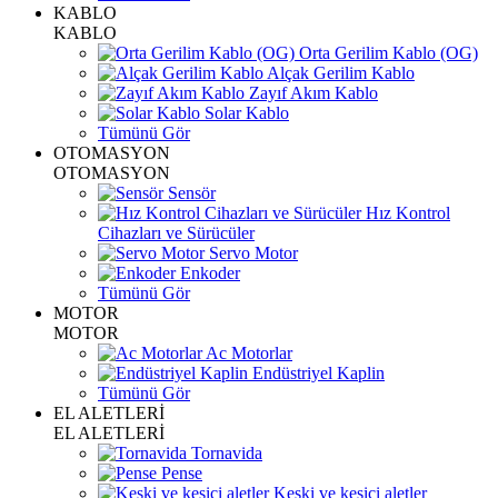
KABLO
KABLO
Orta Gerilim Kablo (OG)
Alçak Gerilim Kablo
Zayıf Akım Kablo
Solar Kablo
Tümünü Gör
OTOMASYON
OTOMASYON
Sensör
Hız Kontrol
Cihazları ve Sürücüler
Servo Motor
Enkoder
Tümünü Gör
MOTOR
MOTOR
Ac Motorlar
Endüstriyel Kaplin
Tümünü Gör
EL ALETLERİ
EL ALETLERİ
Tornavida
Pense
Keski ve kesici aletler