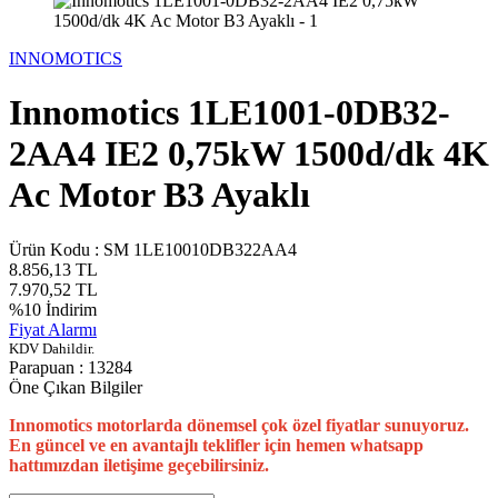
INNOMOTICS
Innomotics 1LE1001-0DB32-
2AA4 IE2 0,75kW 1500d/dk 4K
Ac Motor B3 Ayaklı
Ürün Kodu :
SM 1LE10010DB322AA4
8.856,13
TL
7.970,52
TL
%
10
İndirim
Fiyat Alarmı
KDV Dahildir.
Parapuan :
13284
Öne Çıkan Bilgiler
Innomotics motorlarda dönemsel çok özel fiyatlar sunuyoruz.
En güncel ve en avantajlı teklifler için hemen whatsapp
hattımızdan iletişime geçebilirsiniz.