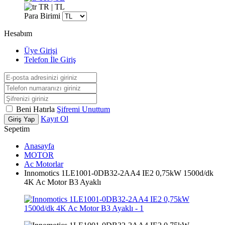
TR | TL
Para Birimi
Hesabım
Üye Girişi
Telefon İle Giriş
Beni Hatırla
Şifremi Unuttum
Kayıt Ol
Giriş Yap
Sepetim
Anasayfa
MOTOR
Ac Motorlar
Innomotics 1LE1001-0DB32-2AA4 IE2 0,75kW 1500d/dk
4K Ac Motor B3 Ayaklı