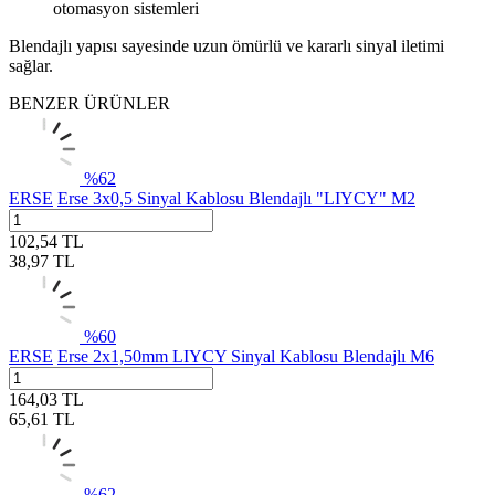
otomasyon sistemleri
Blendajlı yapısı sayesinde uzun ömürlü ve kararlı sinyal iletimi
sağlar.
BENZER ÜRÜNLER
%
62
ERSE
Erse 3x0,5 Sinyal Kablosu Blendajlı "LIYCY" M2
102,54
TL
38,97
TL
%
60
ERSE
Erse 2x1,50mm LIYCY Sinyal Kablosu Blendajlı M6
164,03
TL
65,61
TL
%
62