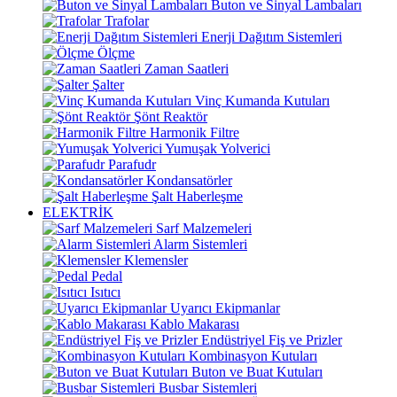
Buton ve Sinyal Lambaları
Trafolar
Enerji Dağıtım Sistemleri
Ölçme
Zaman Saatleri
Şalter
Vinç Kumanda Kutuları
Şönt Reaktör
Harmonik Filtre
Yumuşak Yolverici
Parafudr
Kondansatörler
Şalt Haberleşme
ELEKTRİK
Sarf Malzemeleri
Alarm Sistemleri
Klemensler
Pedal
Isıtıcı
Uyarıcı Ekipmanlar
Kablo Makarası
Endüstriyel Fiş ve Prizler
Kombinasyon Kutuları
Buton ve Buat Kutuları
Busbar Sistemleri