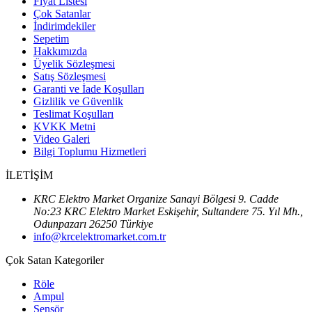
Fiyat Listesi
Çok Satanlar
İndirimdekiler
Sepetim
Hakkımızda
Üyelik Sözleşmesi
Satış Sözleşmesi
Garanti ve İade Koşulları
Gizlilik ve Güvenlik
Teslimat Koşulları
KVKK Metni
Video Galeri
Bilgi Toplumu Hizmetleri
İLETİŞİM
KRC Elektro Market Organize Sanayi Bölgesi 9. Cadde
No:23 KRC Elektro Market Eskişehir, Sultandere 75. Yıl Mh.,
Odunpazarı 26250 Türkiye
info@krcelektromarket.com.tr
Çok Satan Kategoriler
Röle
Ampul
Sensör