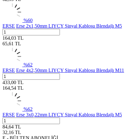
%
60
ERSE
Erse 2x1,50mm LIYCY Sinyal Kablosu Blendajlı M5
164,03
TL
65,61
TL
%
62
ERSE
Erse 4x2,50mm LIYCY Sinyal Kablosu Blendajlı M11
433,00
TL
164,54
TL
%
62
ERSE
Erse 3x0,22mm LIYCY Sinyal Kablosu Blendajlı M5
84,64
TL
32,16
TL
E - BÜLTEN ABONELİĞİ