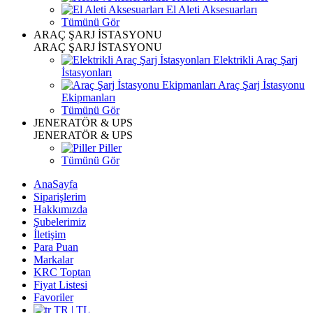
El Aleti Aksesuarları
Tümünü Gör
ARAÇ ŞARJ İSTASYONU
ARAÇ ŞARJ İSTASYONU
Elektrikli Araç Şarj
İstasyonları
Araç Şarj İstasyonu
Ekipmanları
Tümünü Gör
JENERATÖR & UPS
JENERATÖR & UPS
Piller
Tümünü Gör
AnaSayfa
Siparişlerim
Hakkımızda
Şubelerimiz
İletişim
Para Puan
Markalar
KRC Toptan
Fiyat Listesi
Favoriler
TR | TL