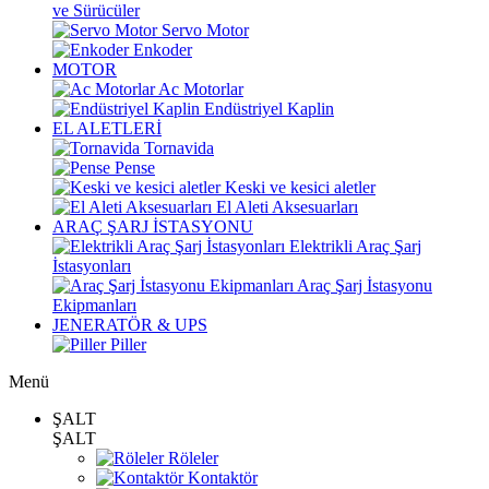
ve Sürücüler
Servo Motor
Enkoder
MOTOR
Ac Motorlar
Endüstriyel Kaplin
EL ALETLERİ
Tornavida
Pense
Keski ve kesici aletler
El Aleti Aksesuarları
ARAÇ ŞARJ İSTASYONU
Elektrikli Araç Şarj
İstasyonları
Araç Şarj İstasyonu
Ekipmanları
JENERATÖR & UPS
Piller
Menü
ŞALT
ŞALT
Röleler
Kontaktör