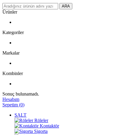
ARA
Ürünler
Kategoriler
Markalar
Kombinler
Sonuç bulunamadı.
Hesabım
Sepetim
(
0
)
ŞALT
Röleler
Kontaktör
Sigorta