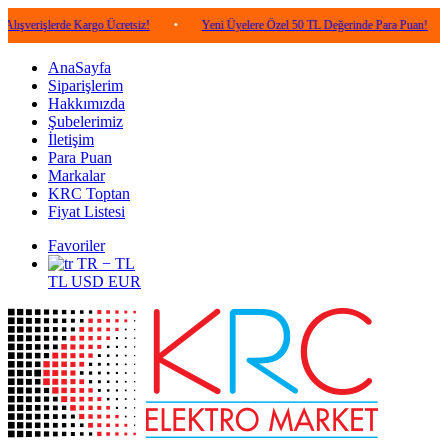
lerde Kargo Ücretsiz!
•
Yeni Üyelere Özel 50 TL Değerinde Para Puan!
•
5.00
AnaSayfa
Siparişlerim
Hakkımızda
Şubelerimiz
İletişim
Para Puan
Markalar
KRC Toptan
Fiyat Listesi
Favoriler
TR − TL
TL
USD
EUR