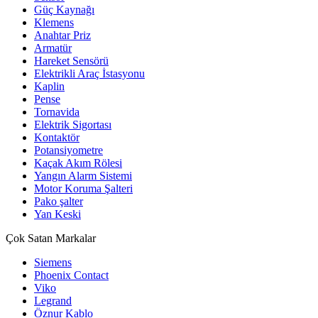
Güç Kaynağı
Klemens
Anahtar Priz
Armatür
Hareket Sensörü
Elektrikli Araç İstasyonu
Kaplin
Pense
Tornavida
Elektrik Sigortası
Kontaktör
Potansiyometre
Kaçak Akım Rölesi
Yangın Alarm Sistemi
Motor Koruma Şalteri
Pako şalter
Yan Keski
Çok Satan Markalar
Siemens
Phoenix Contact
Viko
Legrand
Öznur Kablo