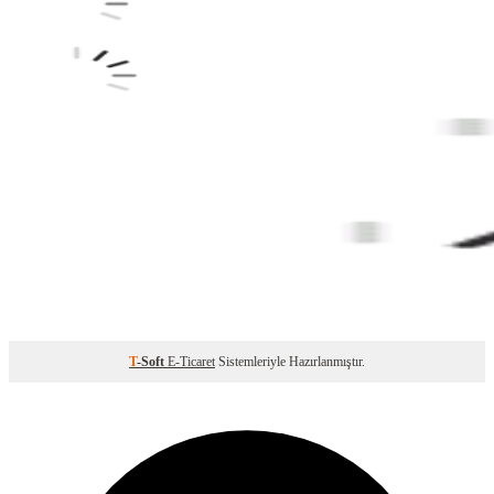
T
-Soft
E-Ticaret
Sistemleriyle Hazırlanmıştır.