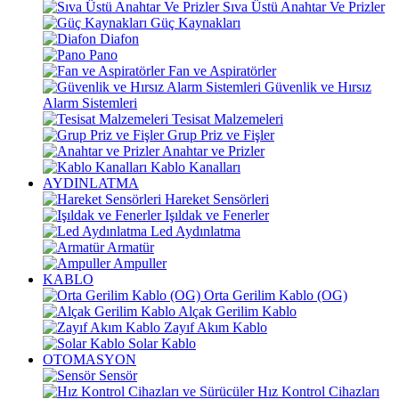
Sıva Üstü Anahtar Ve Prizler
Güç Kaynakları
Diafon
Pano
Fan ve Aspiratörler
Güvenlik ve Hırsız
Alarm Sistemleri
Tesisat Malzemeleri
Grup Priz ve Fişler
Anahtar ve Prizler
Kablo Kanalları
AYDINLATMA
Hareket Sensörleri
Işıldak ve Fenerler
Led Aydınlatma
Armatür
Ampuller
KABLO
Orta Gerilim Kablo (OG)
Alçak Gerilim Kablo
Zayıf Akım Kablo
Solar Kablo
OTOMASYON
Sensör
Hız Kontrol Cihazları