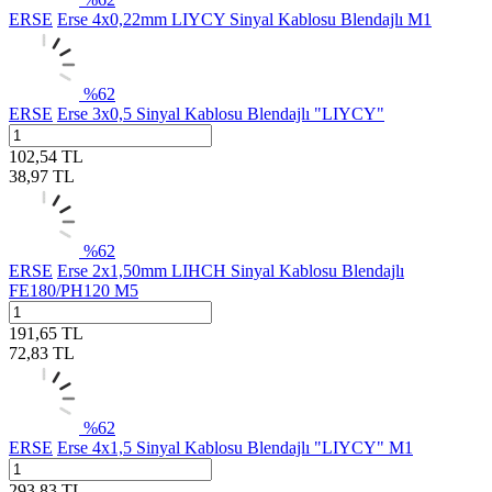
ERSE
Erse 4x0,22mm LIYCY Sinyal Kablosu Blendajlı M1
%
62
ERSE
Erse 3x0,5 Sinyal Kablosu Blendajlı "LIYCY"
102,54
TL
38,97
TL
%
62
ERSE
Erse 2x1,50mm LIHCH Sinyal Kablosu Blendajlı
FE180/PH120 M5
191,65
TL
72,83
TL
%
62
ERSE
Erse 4x1,5 Sinyal Kablosu Blendajlı "LIYCY" M1
293,83
TL