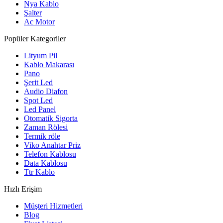
Nya Kablo
Şalter
Ac Motor
Popüler Kategoriler
Lityum Pil
Kablo Makarası
Pano
Şerit Led
Audio Diafon
Spot Led
Led Panel
Otomatik Sigorta
Zaman Rölesi
Termik röle
Viko Anahtar Priz
Telefon Kablosu
Data Kablosu
Ttr Kablo
Hızlı Erişim
Müşteri Hizmetleri
Blog