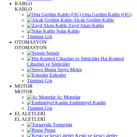
KABLO
KABLO
Orta Gerilim Kablo (OG)
Alçak Gerilim Kablo
Zayıf Akım Kablo
Solar Kablo
Tümünü Gör
OTOMASYON
OTOMASYON
Sensör
Hız Kontrol
Cihazları ve Sürücüler
Servo Motor
Enkoder
Tümünü Gör
MOTOR
MOTOR
Ac Motorlar
Endüstriyel Kaplin
Tümünü Gör
EL ALETLERİ
EL ALETLERİ
Tornavida
Pense
Keski ve kesici aletler