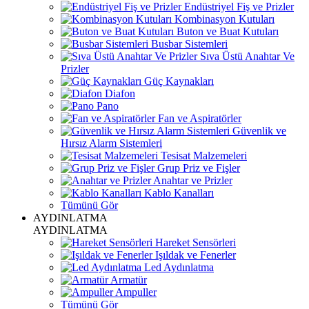
Endüstriyel Fiş ve Prizler
Kombinasyon Kutuları
Buton ve Buat Kutuları
Busbar Sistemleri
Sıva Üstü Anahtar Ve
Prizler
Güç Kaynakları
Diafon
Pano
Fan ve Aspiratörler
Güvenlik ve
Hırsız Alarm Sistemleri
Tesisat Malzemeleri
Grup Priz ve Fişler
Anahtar ve Prizler
Kablo Kanalları
Tümünü Gör
AYDINLATMA
AYDINLATMA
Hareket Sensörleri
Işıldak ve Fenerler
Led Aydınlatma
Armatür
Ampuller
Tümünü Gör