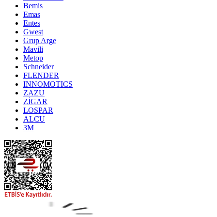
Bemis
Emas
Entes
Gwest
Grup Arge
Mavili
Metop
Schneider
FLENDER
INNOMOTICS
ZAZU
ZİGAR
LOSPAR
ALCU
3M