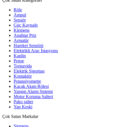
Çok Satan Kategoriler
Röle
Ampul
Sensör
Güç Kaynağı
Klemens
Anahtar Priz
Armatür
Hareket Sensörü
Elektrikli Araç İstasyonu
Kaplin
Pense
Tornavida
Elektrik Sigortası
Kontaktör
Potansiyometre
Kaçak Akım Rölesi
Yangın Alarm Sistemi
Motor Koruma Şalteri
Pako şalter
Yan Keski
Çok Satan Markalar
Siemens