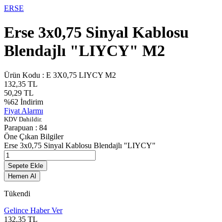
ERSE
Erse 3x0,75 Sinyal Kablosu
Blendajlı "LIYCY" M2
Ürün Kodu :
E 3X0,75 LIYCY M2
132,35
TL
50,29
TL
%
62
İndirim
Fiyat Alarmı
KDV Dahildir.
Parapuan :
84
Öne Çıkan Bilgiler
Erse 3x0,75 Sinyal Kablosu Blendajlı "LIYCY"
Sepete Ekle
Hemen Al
Tükendi
Gelince Haber Ver
132,35
TL