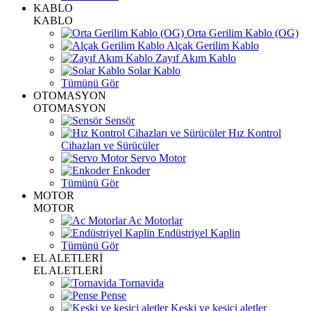
KABLO
KABLO
Orta Gerilim Kablo (OG)
Alçak Gerilim Kablo
Zayıf Akım Kablo
Solar Kablo
Tümünü Gör
OTOMASYON
OTOMASYON
Sensör
Hız Kontrol
Cihazları ve Sürücüler
Servo Motor
Enkoder
Tümünü Gör
MOTOR
MOTOR
Ac Motorlar
Endüstriyel Kaplin
Tümünü Gör
EL ALETLERİ
EL ALETLERİ
Tornavida
Pense
Keski ve kesici aletler