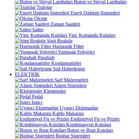
Buton ve Sinyal Lambaları
Trafolar
Enerji Dağıtım Sistemleri
Ölçme
Zaman Saatleri
Şalter
Vinç Kumanda Kutuları
Şönt Reaktör
Harmonik Filtre
Yumuşak Yolverici
Parafudr
Kondansatörler
Şalt Haberleşme
ELEKTRİK
Sarf Malzemeleri
Alarm Sistemleri
Klemensler
Pedal
Isıtıcı
Uyarıcı Ekipmanlar
Kablo Makarası
Endüstriyel Fiş ve Prizler
Kombinasyon Kutuları
Buton ve Buat Kutuları
Busbar Sistemleri