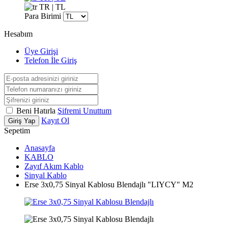
TR | TL
Para Birimi
Hesabım
Üye Girişi
Telefon İle Giriş
Beni Hatırla
Şifremi Unuttum
Kayıt Ol
Giriş Yap
Sepetim
Anasayfa
KABLO
Zayıf Akım Kablo
Sinyal Kablo
Erse 3x0,75 Sinyal Kablosu Blendajlı "LIYCY" M2