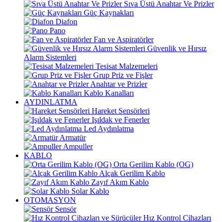
Sıva Üstü Anahtar Ve Prizler
Güç Kaynakları
Diafon
Pano
Fan ve Aspiratörler
Güvenlik ve Hırsız
Alarm Sistemleri
Tesisat Malzemeleri
Grup Priz ve Fişler
Anahtar ve Prizler
Kablo Kanalları
AYDINLATMA
Hareket Sensörleri
Işıldak ve Fenerler
Led Aydınlatma
Armatür
Ampuller
KABLO
Orta Gerilim Kablo (OG)
Alçak Gerilim Kablo
Zayıf Akım Kablo
Solar Kablo
OTOMASYON
Sensör
Hız Kontrol Cihazları