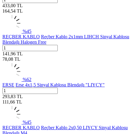
433,00
TL
164,54
TL
%
45
REÇBER KABLO
Reçber Kablo 2x1mm LIHCH Sinyal Kablosu
Blendajlı Halogen Free
141,96
TL
78,08
TL
%
62
ERSE
Erse 4x1,5 Sinyal Kablosu Blendajlı "LIYCY"
293,83
TL
111,66
TL
%
45
REÇBER KABLO
Reçber Kablo 2x0,50 LIYCY Sinyal Kablosu
Blendajlı M4