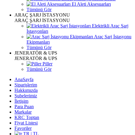
El Aleti Aksesuarları
Tümünü Gör
ARAÇ ŞARJ İSTASYONU
ARAÇ ŞARJ İSTASYONU
Elektrikli Araç Şarj
İstasyonları
Araç Şarj İstasyonu
Ekipmanları
Tümünü Gör
JENERATÖR & UPS
JENERATÖR & UPS
Piller
Tümünü Gör
AnaSayfa
Siparişlerim
Hakkımızda
Şubelerimiz
İletişim
Para Puan
Markalar
KRC Toptan
Fiyat Listesi
Favoriler
TR | TL