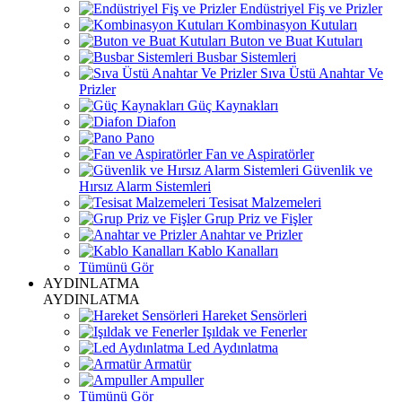
Endüstriyel Fiş ve Prizler
Kombinasyon Kutuları
Buton ve Buat Kutuları
Busbar Sistemleri
Sıva Üstü Anahtar Ve
Prizler
Güç Kaynakları
Diafon
Pano
Fan ve Aspiratörler
Güvenlik ve
Hırsız Alarm Sistemleri
Tesisat Malzemeleri
Grup Priz ve Fişler
Anahtar ve Prizler
Kablo Kanalları
Tümünü Gör
AYDINLATMA
AYDINLATMA
Hareket Sensörleri
Işıldak ve Fenerler
Led Aydınlatma
Armatür
Ampuller
Tümünü Gör