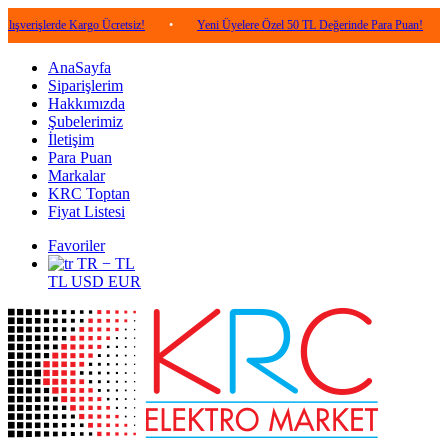
lerde Kargo Ücretsiz!
•
Yeni Üyelere Özel 50 TL Değerinde Para Puan!
•
5.0
AnaSayfa
Siparişlerim
Hakkımızda
Şubelerimiz
İletişim
Para Puan
Markalar
KRC Toptan
Fiyat Listesi
Favoriler
TR − TL
TL
USD
EUR