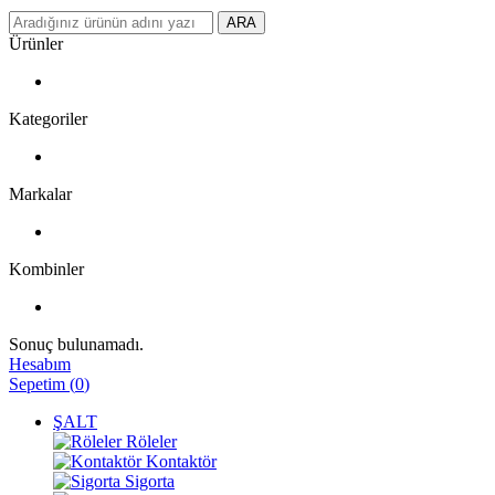
ARA
Ürünler
Kategoriler
Markalar
Kombinler
Sonuç bulunamadı.
Hesabım
Sepetim
(
0
)
ŞALT
Röleler
Kontaktör
Sigorta