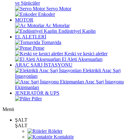
ve Sürücüler
Servo Motor
Enkoder
MOTOR
Ac Motorlar
Endüstriyel Kaplin
EL ALETLERİ
Tornavida
Pense
Keski ve kesici aletler
El Aleti Aksesuarları
ARAÇ ŞARJ İSTASYONU
Elektrikli Araç Şarj
İstasyonları
Araç Şarj İstasyonu
Ekipmanları
JENERATÖR & UPS
Piller
Menü
ŞALT
ŞALT
Röleler
Kontaktör