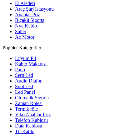
El Aletleri
Araç Şarj İstasyonu
Anahtar Priz
Bıçaklı Sigorta
Nya Kablo
Şalter
Ac Motor
Popüler Kategoriler
Lityum Pil
Kablo Makarası
Pano
Şerit Led
Audio Diafon
Spot Led
Led Panel
Otomatik Sigorta
Zaman Rölesi
Termik röle
Viko Anahtar Priz
Telefon Kablosu
Data Kablosu
Ttr Kablo