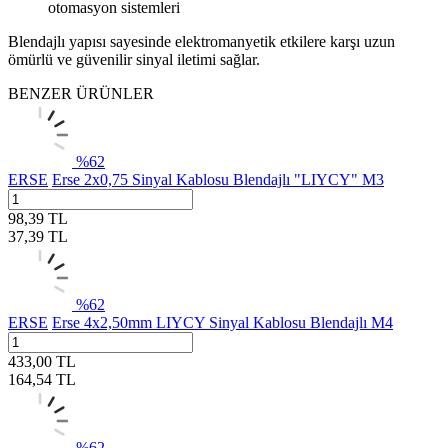
otomasyon sistemleri
Blendajlı yapısı sayesinde elektromanyetik etkilere karşı uzun
ömürlü ve güvenilir sinyal iletimi sağlar.
BENZER ÜRÜNLER
%
62
ERSE
Erse 2x0,75 Sinyal Kablosu Blendajlı "LIYCY" M3
98,39
TL
37,39
TL
%
62
ERSE
Erse 4x2,50mm LIYCY Sinyal Kablosu Blendajlı M4
433,00
TL
164,54
TL
%
62