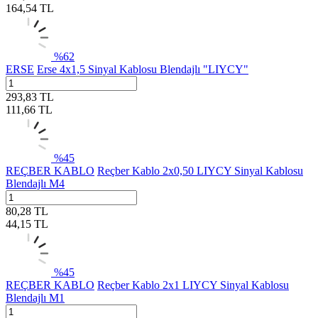
164,54
TL
%
62
ERSE
Erse 4x1,5 Sinyal Kablosu Blendajlı "LIYCY"
293,83
TL
111,66
TL
%
45
REÇBER KABLO
Reçber Kablo 2x0,50 LIYCY Sinyal Kablosu
Blendajlı M4
80,28
TL
44,15
TL
%
45
REÇBER KABLO
Reçber Kablo 2x1 LIYCY Sinyal Kablosu
Blendajlı M1