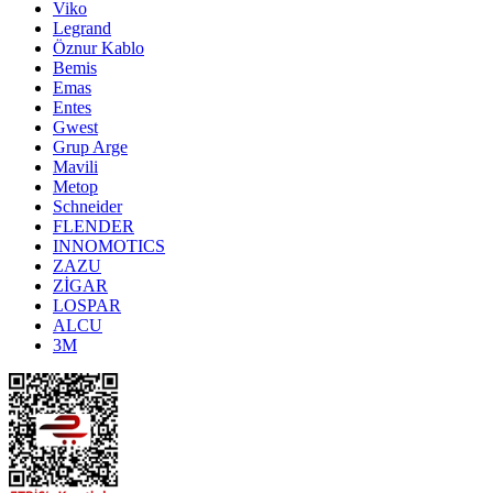
Viko
Legrand
Öznur Kablo
Bemis
Emas
Entes
Gwest
Grup Arge
Mavili
Metop
Schneider
FLENDER
INNOMOTICS
ZAZU
ZİGAR
LOSPAR
ALCU
3M