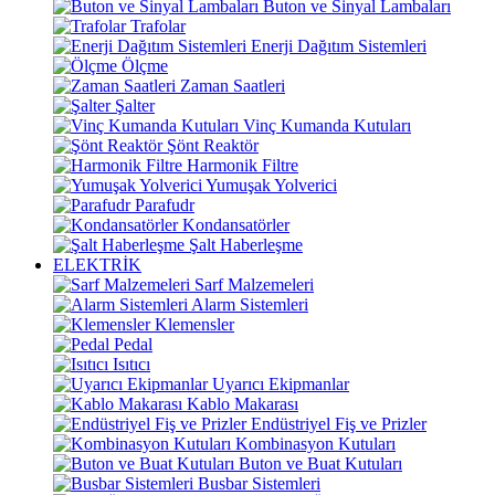
Buton ve Sinyal Lambaları
Trafolar
Enerji Dağıtım Sistemleri
Ölçme
Zaman Saatleri
Şalter
Vinç Kumanda Kutuları
Şönt Reaktör
Harmonik Filtre
Yumuşak Yolverici
Parafudr
Kondansatörler
Şalt Haberleşme
ELEKTRİK
Sarf Malzemeleri
Alarm Sistemleri
Klemensler
Pedal
Isıtıcı
Uyarıcı Ekipmanlar
Kablo Makarası
Endüstriyel Fiş ve Prizler
Kombinasyon Kutuları
Buton ve Buat Kutuları
Busbar Sistemleri