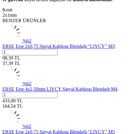
Kesit
2x1mm
BENZER ÜRÜNLER
%
62
ERSE
Erse 2x0,75 Sinyal Kablosu Blendajlı "LIYCY" M3
98,39
TL
37,39
TL
%
62
ERSE
Erse 4x2,50mm LIYCY Sinyal Kablosu Blendajlı M4
433,00
TL
164,54
TL
%
62
ERSE
Erse 2x0,75 Sinyal Kablosu Blendajlı "LIYCY" M5