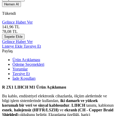
Hemen Al
Tükendi
Gelince Haber Ver
141,96
TL
78,08
TL
Sepete Ekle
Gelince Haber Ver
Listeye Ekle
Tavsiye Et
Paylaş
Ürün Açıklaması
Ödeme Seçenekleri
Yorumlar
Tavsiye Et
İade Koşulları
R 2X1 LIHCH M1 Ürün Açıklaması
Bu kablo, endüstriyel elektronik cihazlarda, ölçüm aletlerinde ve
bilgi işlem sistemlerinde kullanılan,
iki damarlı ve yüksek
korumalı bir veri ve sinyal kablosudur
.
LIHCH
tanımı, kablonun
esnek
,
halojensiz (HFFR/LSZH)
ve
ekranlı (CH - Copper Braid
Shielded)
olduğunu belirtir. Ekranlama özelliği, harici