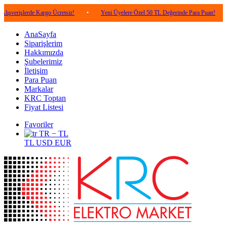
erde Kargo Ücretsiz!
•
Yeni Üyelere Özel 50 TL Değerinde Para Puan!
•
5.000
AnaSayfa
Siparişlerim
Hakkımızda
Şubelerimiz
İletişim
Para Puan
Markalar
KRC Toptan
Fiyat Listesi
Favoriler
TR − TL
TL
USD
EUR