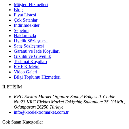
Müşteri Hizmetleri
Blog
Fiyat Listesi
Çok Satanlar
İndirimdekiler
Sepetim
Hakkımızda
Üyelik Sözleşmesi
Satış Sözleşmesi
Garanti ve İade Koşulları
Gizlilik ve Güvenlik
Teslimat Koşulları
KVKK Metni
Video Galeri
Bilgi Toplumu Hizmetleri
İLETİŞİM
KRC Elektro Market Organize Sanayi Bölgesi 9. Cadde
No:23 KRC Elektro Market Eskişehir, Sultandere 75. Yıl Mh.,
Odunpazarı 26250 Türkiye
info@krcelektromarket.com.tr
Çok Satan Kategoriler