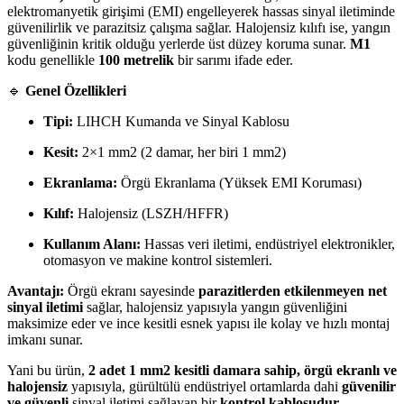
elektromanyetik girişimi (EMI) engelleyerek hassas sinyal iletiminde
güvenilirlik ve parazitsiz çalışma sağlar. Halojensiz kılıfı ise, yangın
güvenliğinin kritik olduğu yerlerde üst düzey koruma sunar.
M1
kodu genellikle
100
m
e
t
re
l
ik
bir sarımı ifade eder.
🔹
Genel Özellikleri
Tipi:
LIHCH Kumanda ve Sinyal Kablosu
Kesit:
2
×
1
m
m
2
(2 damar, her biri
1
m
m
2
)
Ekranlama:
Örgü Ekranlama (Yüksek EMI Koruması)
Kılıf:
Halojensiz (LSZH/HFFR)
Kullanım Alanı:
Hassas veri iletimi, endüstriyel elektronikler,
otomasyon ve makine kontrol sistemleri.
Avantajı:
Örgü ekranı sayesinde
parazitlerden etkilenmeyen net
sinyal iletimi
sağlar, halojensiz yapısıyla yangın güvenliğini
maksimize eder ve ince kesitli esnek yapısı ile kolay ve hızlı montaj
imkanı sunar.
Yani bu ürün,
2
adet
1
m
m
2
kesitli damara sahip, örgü ekranlı ve
halojensiz
yapısıyla, gürültülü endüstriyel ortamlarda dahi
güvenilir
ve güvenli
sinyal iletimi sağlayan bir
kontrol kablosudur
.