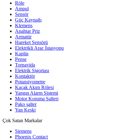
Röle
Ampul
Sensör
Güç Kaynağı
Klemens
Anahtar Priz
Armatür
Hareket Sensörü
Elektrikli Araç İstasyonu
Kaplin
Pense
Tornavida
Elektrik Sigortası
Kontaktör
Potansiyometre
Kaçak Akım Rölesi
Yangın Alarm Sistemi
Motor Koruma Şalteri
Pako şalter
Yan Keski
Çok Satan Markalar
Siemens
Phoenix Contact