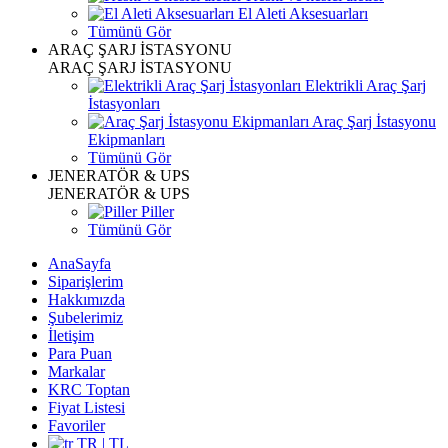
El Aleti Aksesuarları
Tümünü Gör
ARAÇ ŞARJ İSTASYONU
ARAÇ ŞARJ İSTASYONU
Elektrikli Araç Şarj
İstasyonları
Araç Şarj İstasyonu
Ekipmanları
Tümünü Gör
JENERATÖR & UPS
JENERATÖR & UPS
Piller
Tümünü Gör
AnaSayfa
Siparişlerim
Hakkımızda
Şubelerimiz
İletişim
Para Puan
Markalar
KRC Toptan
Fiyat Listesi
Favoriler
TR | TL