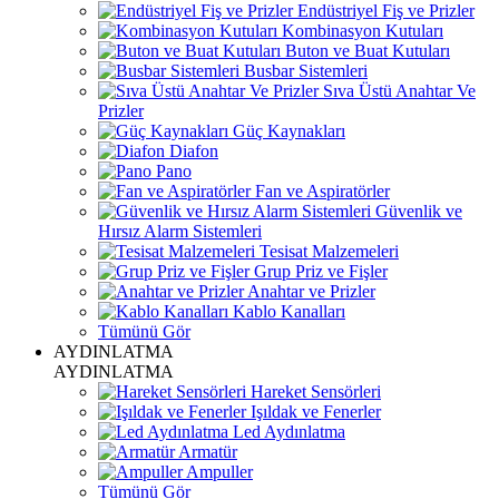
Endüstriyel Fiş ve Prizler
Kombinasyon Kutuları
Buton ve Buat Kutuları
Busbar Sistemleri
Sıva Üstü Anahtar Ve
Prizler
Güç Kaynakları
Diafon
Pano
Fan ve Aspiratörler
Güvenlik ve
Hırsız Alarm Sistemleri
Tesisat Malzemeleri
Grup Priz ve Fişler
Anahtar ve Prizler
Kablo Kanalları
Tümünü Gör
AYDINLATMA
AYDINLATMA
Hareket Sensörleri
Işıldak ve Fenerler
Led Aydınlatma
Armatür
Ampuller
Tümünü Gör