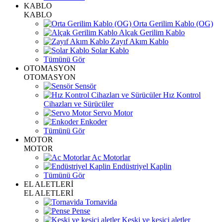
KABLO
KABLO
Orta Gerilim Kablo (OG)
Alçak Gerilim Kablo
Zayıf Akım Kablo
Solar Kablo
Tümünü Gör
OTOMASYON
OTOMASYON
Sensör
Hız Kontrol
Cihazları ve Sürücüler
Servo Motor
Enkoder
Tümünü Gör
MOTOR
MOTOR
Ac Motorlar
Endüstriyel Kaplin
Tümünü Gör
EL ALETLERİ
EL ALETLERİ
Tornavida
Pense
Keski ve kesici aletler