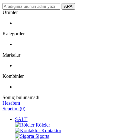
ARA
Ürünler
Kategoriler
Markalar
Kombinler
Sonuç bulunamadı.
Hesabım
Sepetim
(
0
)
ŞALT
Röleler
Kontaktör
Sigorta