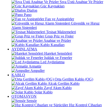
Sıva Üstü Anahtar Ve Prizler
Güç Kaynakları
Diafon
Pano
Fan ve Aspiratörler
Güvenlik ve Hırsız
Alarm Sistemleri
Tesisat Malzemeleri
Grup Priz ve Fişler
Anahtar ve Prizler
Kablo Kanalları
AYDINLATMA
Hareket Sensörleri
Işıldak ve Fenerler
Led Aydınlatma
Armatür
Ampuller
KABLO
Orta Gerilim Kablo (OG)
Alçak Gerilim Kablo
Zayıf Akım Kablo
Solar Kablo
OTOMASYON
Sensör
Hız Kontrol Cihazları