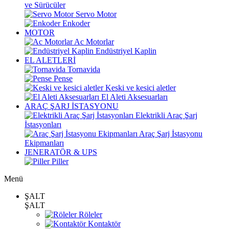
ve Sürücüler
Servo Motor
Enkoder
MOTOR
Ac Motorlar
Endüstriyel Kaplin
EL ALETLERİ
Tornavida
Pense
Keski ve kesici aletler
El Aleti Aksesuarları
ARAÇ ŞARJ İSTASYONU
Elektrikli Araç Şarj
İstasyonları
Araç Şarj İstasyonu
Ekipmanları
JENERATÖR & UPS
Piller
Menü
ŞALT
ŞALT
Röleler
Kontaktör