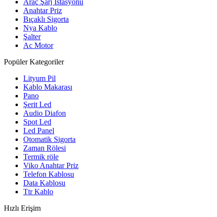
Araç Şarj İstasyonu
Anahtar Priz
Bıçaklı Sigorta
Nya Kablo
Şalter
Ac Motor
Popüler Kategoriler
Lityum Pil
Kablo Makarası
Pano
Şerit Led
Audio Diafon
Spot Led
Led Panel
Otomatik Sigorta
Zaman Rölesi
Termik röle
Viko Anahtar Priz
Telefon Kablosu
Data Kablosu
Ttr Kablo
Hızlı Erişim