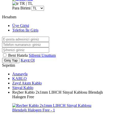
TR | TL
Para Birimi
Hesabım
Üye Girişi
Telefon İle Giriş
Beni Hatırla
Şifremi Unuttum
Kayıt Ol
Giriş Yap
Sepetim
Anasayfa
KABLO
Zayıf Akım Kablo
Sinyal Kablo
Reçber Kablo 2x1mm LIHCH Sinyal Kablosu Blendajlı
Halogen Free