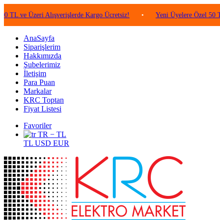
 Üzeri Alışverişlerde Kargo Ücretsiz!
•
Yeni Üyelere Özel 50 TL Değer
AnaSayfa
Siparişlerim
Hakkımızda
Şubelerimiz
İletişim
Para Puan
Markalar
KRC Toptan
Fiyat Listesi
Favoriler
TR − TL
TL
USD
EUR