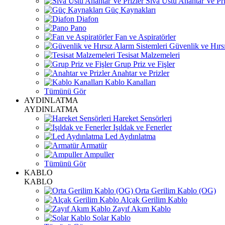
Sıva Üstü Anahtar Ve Pri
Güç Kaynakları
Diafon
Pano
Fan ve Aspiratörler
Güvenlik ve Hırsı
Tesisat Malzemeleri
Grup Priz ve Fişler
Anahtar ve Prizler
Kablo Kanalları
Tümünü Gör
AYDINLATMA
AYDINLATMA
Hareket Sensörleri
Işıldak ve Fenerler
Led Aydınlatma
Armatür
Ampuller
Tümünü Gör
KABLO
KABLO
Orta Gerilim Kablo (OG)
Alçak Gerilim Kablo
Zayıf Akım Kablo
Solar Kablo