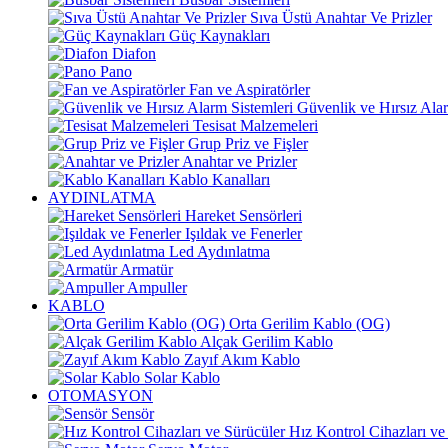
Sıva Üstü Anahtar Ve Prizler
Güç Kaynakları
Diafon
Pano
Fan ve Aspiratörler
Güvenlik ve Hırsız Alar
Tesisat Malzemeleri
Grup Priz ve Fişler
Anahtar ve Prizler
Kablo Kanalları
AYDINLATMA
Hareket Sensörleri
Işıldak ve Fenerler
Led Aydınlatma
Armatür
Ampuller
KABLO
Orta Gerilim Kablo (OG)
Alçak Gerilim Kablo
Zayıf Akım Kablo
Solar Kablo
OTOMASYON
Sensör
Hız Kontrol Cihazları ve