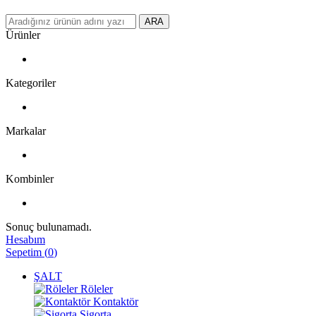
ARA
Ürünler
Kategoriler
Markalar
Kombinler
Sonuç bulunamadı.
Hesabım
Sepetim
(
0
)
ŞALT
Röleler
Kontaktör
Sigorta