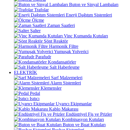
Buton ve Sinyal Lambaları
Trafolar
Enerji Dağıtım Sistemleri
Ölçme
Zaman Saatleri
Şalter
Vinç Kumanda Kutuları
Şönt Reaktör
Harmonik Filtre
Yumuşak Yolverici
Parafudr
Kondansatörler
Şalt Haberleşme
ELEKTRİK
Sarf Malzemeleri
Alarm Sistemleri
Klemensler
Pedal
Isıtıcı
Uyarıcı Ekipmanlar
Kablo Makarası
Endüstriyel Fiş ve Prizler
Kombinasyon Kutuları
Buton ve Buat Kutuları
Busbar Sistemleri