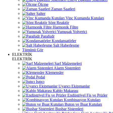
Ölçme
Zaman Saatleri
Şalter
Vinç Kumanda Kutuları
Şönt Reaktör
Harmonik Filtre
Yumuşak Yolverici
Parafudr
Kondansatörler
Şalt Haberleşme
Tümünü Gör
ELEKTRİK
ELEKTRİK
Sarf Malzemeleri
Alarm Sistemleri
Klemensler
Pedal
Isıtıcı
Uyarıcı Ekipmanlar
Kablo Makarası
Endüstriyel Fiş ve Prizler
Kombinasyon Kutuları
Buton ve Buat Kutuları
Busbar Sistemleri