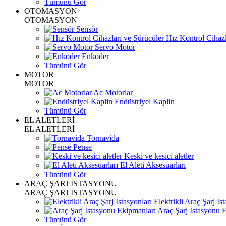
Tümünü Gör
OTOMASYON
OTOMASYON
Sensör
Hız Kontrol Cihazl
Servo Motor
Enkoder
Tümünü Gör
MOTOR
MOTOR
Ac Motorlar
Endüstriyel Kaplin
Tümünü Gör
EL ALETLERİ
EL ALETLERİ
Tornavida
Pense
Keski ve kesici aletler
El Aleti Aksesuarları
Tümünü Gör
ARAÇ ŞARJ İSTASYONU
ARAÇ ŞARJ İSTASYONU
Elektrikli Araç Şarj İst
Araç Şarj İstasyonu 
Tümünü Gör