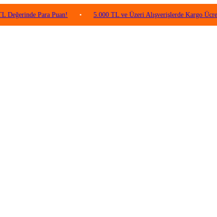
inde Para Puan!
•
5.000 TL ve Üzeri Alışverişlerde Kargo Ücretsiz!