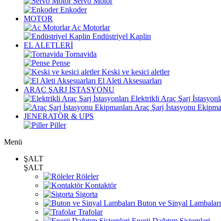
Servo Motor
Enkoder
MOTOR
Ac Motorlar
Endüstriyel Kaplin
EL ALETLERİ
Tornavida
Pense
Keski ve kesici aletler
El Aleti Aksesuarları
ARAÇ ŞARJ İSTASYONU
Elektrikli Araç Şarj İstasyonl
Araç Şarj İstasyonu Ekipma
JENERATÖR & UPS
Piller
Menü
ŞALT
ŞALT
Röleler
Kontaktör
Sigorta
Buton ve Sinyal Lambaları
Trafolar
Enerji Dağıtım Sistemleri