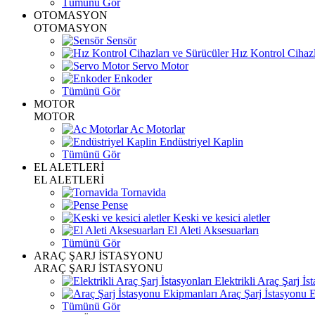
Tümünü Gör
OTOMASYON
OTOMASYON
Sensör
Hız Kontrol Cihazl
Servo Motor
Enkoder
Tümünü Gör
MOTOR
MOTOR
Ac Motorlar
Endüstriyel Kaplin
Tümünü Gör
EL ALETLERİ
EL ALETLERİ
Tornavida
Pense
Keski ve kesici aletler
El Aleti Aksesuarları
Tümünü Gör
ARAÇ ŞARJ İSTASYONU
ARAÇ ŞARJ İSTASYONU
Elektrikli Araç Şarj İst
Araç Şarj İstasyonu 
Tümünü Gör