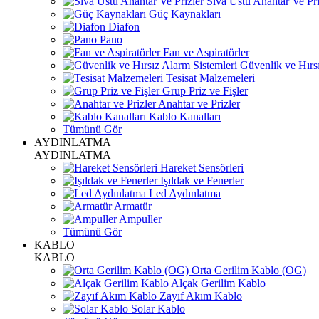
Sıva Üstü Anahtar Ve Pri
Güç Kaynakları
Diafon
Pano
Fan ve Aspiratörler
Güvenlik ve Hırsı
Tesisat Malzemeleri
Grup Priz ve Fişler
Anahtar ve Prizler
Kablo Kanalları
Tümünü Gör
AYDINLATMA
AYDINLATMA
Hareket Sensörleri
Işıldak ve Fenerler
Led Aydınlatma
Armatür
Ampuller
Tümünü Gör
KABLO
KABLO
Orta Gerilim Kablo (OG)
Alçak Gerilim Kablo
Zayıf Akım Kablo
Solar Kablo