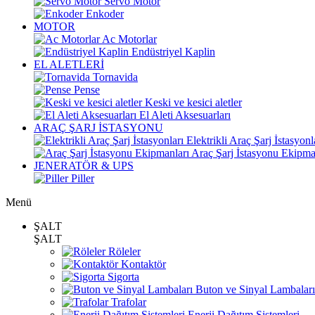
Servo Motor
Enkoder
MOTOR
Ac Motorlar
Endüstriyel Kaplin
EL ALETLERİ
Tornavida
Pense
Keski ve kesici aletler
El Aleti Aksesuarları
ARAÇ ŞARJ İSTASYONU
Elektrikli Araç Şarj İstasyonl
Araç Şarj İstasyonu Ekipma
JENERATÖR & UPS
Piller
Menü
ŞALT
ŞALT
Röleler
Kontaktör
Sigorta
Buton ve Sinyal Lambaları
Trafolar
Enerji Dağıtım Sistemleri