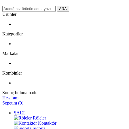
ARA
Ürünler
Kategoriler
Markalar
Kombinler
Sonuç bulunamadı.
Hesabım
Sepetim
(
0
)
ŞALT
Röleler
Kontaktör
Sigorta