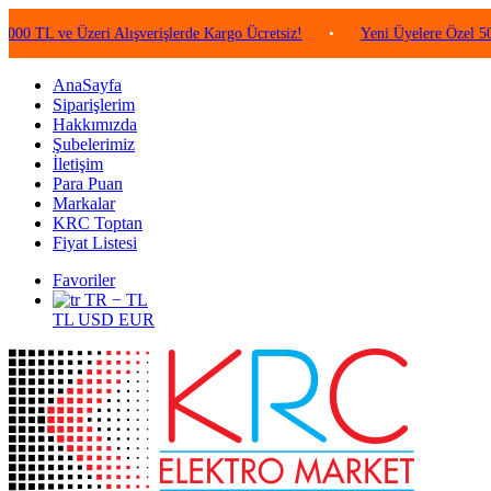
 ve Üzeri Alışverişlerde Kargo Ücretsiz!
•
Yeni Üyelere Özel 50 TL De
AnaSayfa
Siparişlerim
Hakkımızda
Şubelerimiz
İletişim
Para Puan
Markalar
KRC Toptan
Fiyat Listesi
Favoriler
TR − TL
TL
USD
EUR