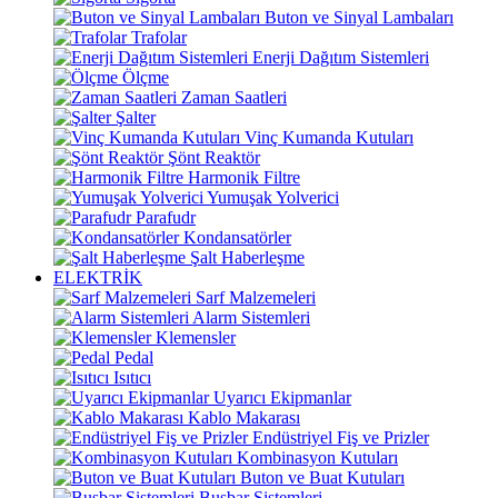
Buton ve Sinyal Lambaları
Trafolar
Enerji Dağıtım Sistemleri
Ölçme
Zaman Saatleri
Şalter
Vinç Kumanda Kutuları
Şönt Reaktör
Harmonik Filtre
Yumuşak Yolverici
Parafudr
Kondansatörler
Şalt Haberleşme
ELEKTRİK
Sarf Malzemeleri
Alarm Sistemleri
Klemensler
Pedal
Isıtıcı
Uyarıcı Ekipmanlar
Kablo Makarası
Endüstriyel Fiş ve Prizler
Kombinasyon Kutuları
Buton ve Buat Kutuları
Busbar Sistemleri