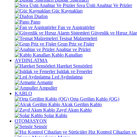
Sıva Üstü Anahtar Ve Prizler
Güç Kaynakları
Diafon
Pano
Fan ve Aspiratörler
Güvenlik ve Hırsız Alar
Tesisat Malzemeleri
Grup Priz ve Fişler
Anahtar ve Prizler
Kablo Kanalları
AYDINLATMA
Hareket Sensörleri
Işıldak ve Fenerler
Led Aydınlatma
Armatür
Ampuller
KABLO
Orta Gerilim Kablo (OG)
Alçak Gerilim Kablo
Zayıf Akım Kablo
Solar Kablo
OTOMASYON
Sensör
Hız Kontrol Cihazları ve