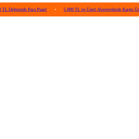
ğerinde Para Puan!
•
5.000 TL ve Üzeri Alışverişlerde Kargo Ücretsiz!