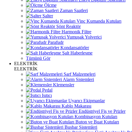
Ölçme
Zaman Saatleri
Şalter
Vinç Kumanda Kutuları
Şönt Reaktör
Harmonik Filtre
Yumuşak Yolverici
Parafudr
Kondansatörler
Şalt Haberleşme
Tümünü Gör
ELEKTRİK
ELEKTRİK
Sarf Malzemeleri
Alarm Sistemleri
Klemensler
Pedal
Isıtıcı
Uyarıcı Ekipmanlar
Kablo Makarası
Endüstriyel Fiş ve Prizler
Kombinasyon Kutuları
Buton ve Buat Kutuları
Busbar Sistemleri