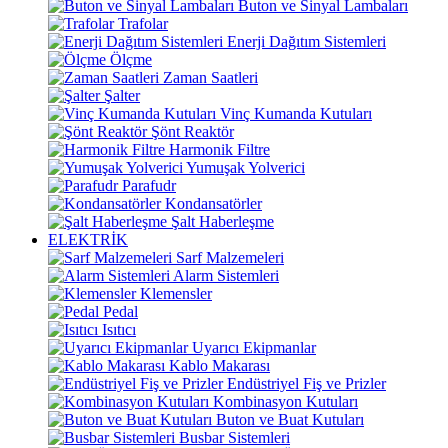
Buton ve Sinyal Lambaları
Trafolar
Enerji Dağıtım Sistemleri
Ölçme
Zaman Saatleri
Şalter
Vinç Kumanda Kutuları
Şönt Reaktör
Harmonik Filtre
Yumuşak Yolverici
Parafudr
Kondansatörler
Şalt Haberleşme
ELEKTRİK
Sarf Malzemeleri
Alarm Sistemleri
Klemensler
Pedal
Isıtıcı
Uyarıcı Ekipmanlar
Kablo Makarası
Endüstriyel Fiş ve Prizler
Kombinasyon Kutuları
Buton ve Buat Kutuları
Busbar Sistemleri