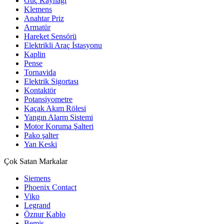
Güç Kaynağı
Klemens
Anahtar Priz
Armatür
Hareket Sensörü
Elektrikli Araç İstasyonu
Kaplin
Pense
Tornavida
Elektrik Sigortası
Kontaktör
Potansiyometre
Kaçak Akım Rölesi
Yangın Alarm Sistemi
Motor Koruma Şalteri
Pako şalter
Yan Keski
Çok Satan Markalar
Siemens
Phoenix Contact
Viko
Legrand
Öznur Kablo
Bemis