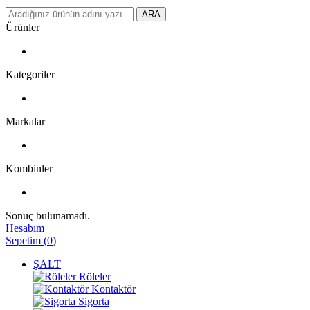
ARA
Ürünler
Kategoriler
Markalar
Kombinler
Sonuç bulunamadı.
Hesabım
Sepetim
(
0
)
ŞALT
Röleler
Kontaktör
Sigorta