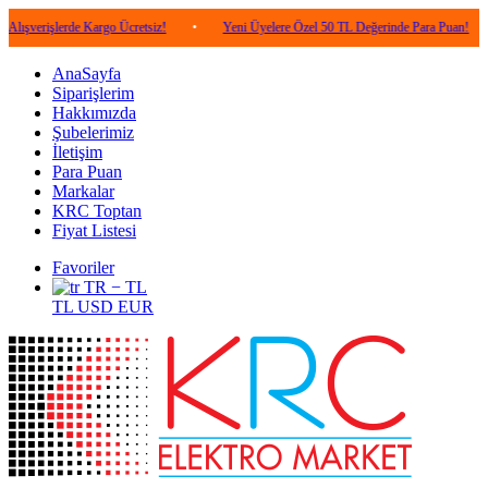
lerde Kargo Ücretsiz!
•
Yeni Üyelere Özel 50 TL Değerinde Para Puan!
•
5.0
AnaSayfa
Siparişlerim
Hakkımızda
Şubelerimiz
İletişim
Para Puan
Markalar
KRC Toptan
Fiyat Listesi
Favoriler
TR − TL
TL
USD
EUR