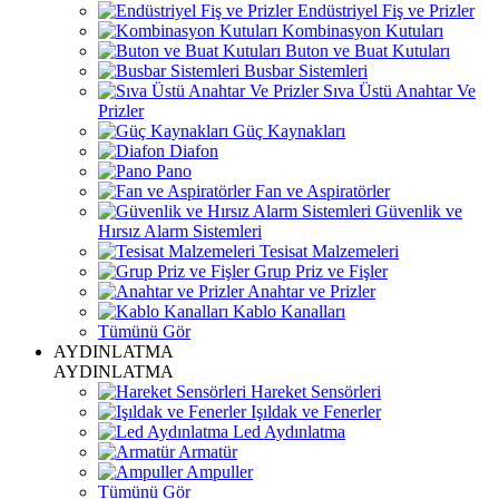
Endüstriyel Fiş ve Prizler
Kombinasyon Kutuları
Buton ve Buat Kutuları
Busbar Sistemleri
Sıva Üstü Anahtar Ve
Prizler
Güç Kaynakları
Diafon
Pano
Fan ve Aspiratörler
Güvenlik ve
Hırsız Alarm Sistemleri
Tesisat Malzemeleri
Grup Priz ve Fişler
Anahtar ve Prizler
Kablo Kanalları
Tümünü Gör
AYDINLATMA
AYDINLATMA
Hareket Sensörleri
Işıldak ve Fenerler
Led Aydınlatma
Armatür
Ampuller
Tümünü Gör