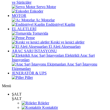
ve Sürücüler
Servo Motor
Enkoder
MOTOR
Ac Motorlar
Endüstriyel Kaplin
EL ALETLERİ
Tornavida
Pense
Keski ve kesici aletler
El Aleti Aksesuarları
ARAÇ ŞARJ İSTASYONU
Elektrikli Araç Şarj
İstasyonları
Araç Şarj İstasyonu
Ekipmanları
JENERATÖR & UPS
Piller
Menü
ŞALT
ŞALT
Röleler
Kontaktör