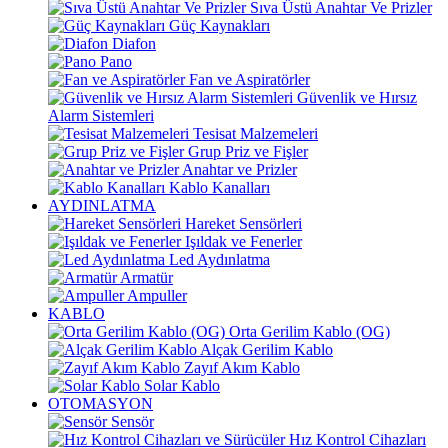
Sıva Üstü Anahtar Ve Prizler
Güç Kaynakları
Diafon
Pano
Fan ve Aspiratörler
Güvenlik ve Hırsız
Alarm Sistemleri
Tesisat Malzemeleri
Grup Priz ve Fişler
Anahtar ve Prizler
Kablo Kanalları
AYDINLATMA
Hareket Sensörleri
Işıldak ve Fenerler
Led Aydınlatma
Armatür
Ampuller
KABLO
Orta Gerilim Kablo (OG)
Alçak Gerilim Kablo
Zayıf Akım Kablo
Solar Kablo
OTOMASYON
Sensör
Hız Kontrol Cihazları