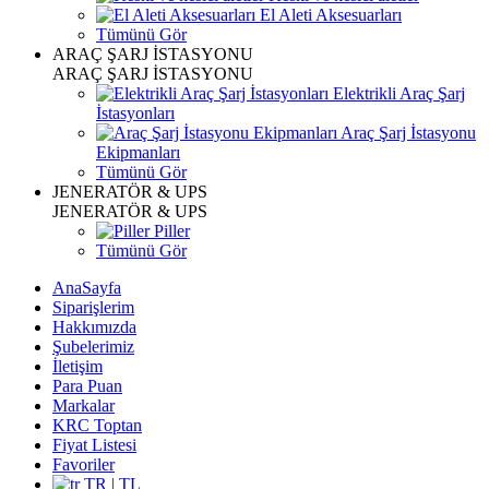
El Aleti Aksesuarları
Tümünü Gör
ARAÇ ŞARJ İSTASYONU
ARAÇ ŞARJ İSTASYONU
Elektrikli Araç Şarj
İstasyonları
Araç Şarj İstasyonu
Ekipmanları
Tümünü Gör
JENERATÖR & UPS
JENERATÖR & UPS
Piller
Tümünü Gör
AnaSayfa
Siparişlerim
Hakkımızda
Şubelerimiz
İletişim
Para Puan
Markalar
KRC Toptan
Fiyat Listesi
Favoriler
TR | TL