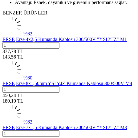
Avantajı: Esnek, dayanıklı ve güvenilir performans sağlar.
BENZER ÜRÜNLER
%
62
ERSE
Erse 4x2,5 Kumanda Kablosu 300/500V "YSLYJZ" M1
377,78
TL
143,56
TL
%
60
ERSE
Erse 8x1,50mm YSLYJZ Kumanda Kablosu 300/500V M4
450,24
TL
180,10
TL
%
62
ERSE
Erse 7x1,5 Kumanda Kablosu 300/500V "YSLYJZ" M3