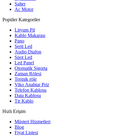
Şalter
Ac Motor
Popüler Kategoriler
Lityum Pil
Kablo Makarası
Pano
Şerit Led
Audio Diafon
Spot Led
Led Panel
Otomatik Sigorta
Zaman Rölesi
Termik röle
Viko Anahtar Priz
Telefon Kablosu
Data Kablosu
Ttr Kablo
Hızlı Erişim
Müşteri Hizmetleri
Blog
Fiyat Listesi