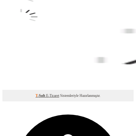
T
-Soft
E-Ticaret
Sistemleriyle Hazırlanmıştır.