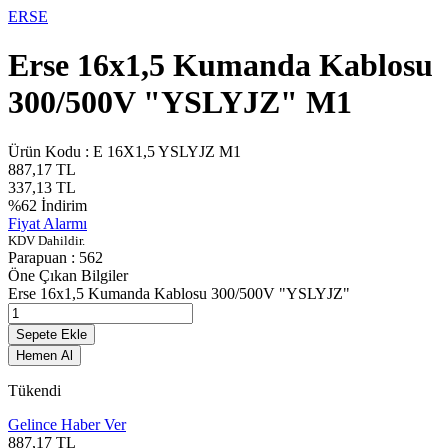
ERSE
Erse 16x1,5 Kumanda Kablosu
300/500V "YSLYJZ" M1
Ürün Kodu :
E 16X1,5 YSLYJZ M1
887,17
TL
337,13
TL
%
62
İndirim
Fiyat Alarmı
KDV Dahildir.
Parapuan :
562
Öne Çıkan Bilgiler
Erse 16x1,5 Kumanda Kablosu 300/500V "YSLYJZ"
Sepete Ekle
Hemen Al
Tükendi
Gelince Haber Ver
887,17
TL