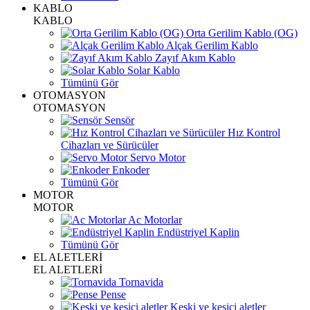
KABLO
KABLO
Orta Gerilim Kablo (OG)
Alçak Gerilim Kablo
Zayıf Akım Kablo
Solar Kablo
Tümünü Gör
OTOMASYON
OTOMASYON
Sensör
Hız Kontrol
Cihazları ve Sürücüler
Servo Motor
Enkoder
Tümünü Gör
MOTOR
MOTOR
Ac Motorlar
Endüstriyel Kaplin
Tümünü Gör
EL ALETLERİ
EL ALETLERİ
Tornavida
Pense
Keski ve kesici aletler