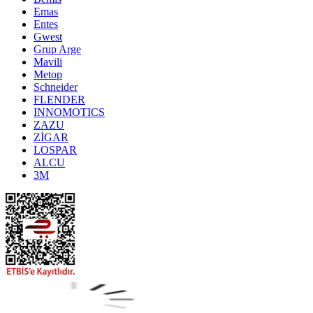
Emas
Entes
Gwest
Grup Arge
Mavili
Metop
Schneider
FLENDER
INNOMOTICS
ZAZU
ZİGAR
LOSPAR
ALCU
3M