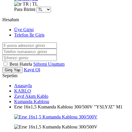
TR | TL
Para Birimi
Hesabım
Üye Girişi
Telefon İle Giriş
Beni Hatırla
Şifremi Unuttum
Kayıt Ol
Giriş Yap
Sepetim
Anasayfa
KABLO
Zayıf Akım Kablo
Kumanda Kablosu
Erse 16x1,5 Kumanda Kablosu 300/500V "YSLYJZ" M1