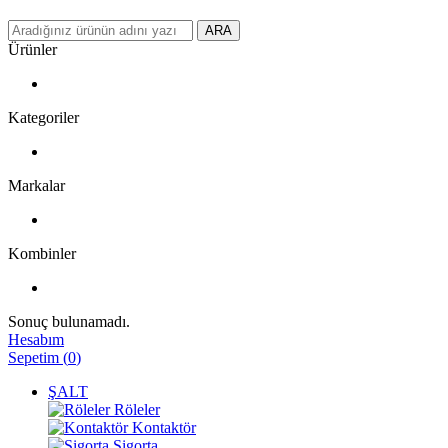
ARA
Ürünler
Kategoriler
Markalar
Kombinler
Sonuç bulunamadı.
Hesabım
Sepetim
(
0
)
ŞALT
Röleler
Kontaktör
Sigorta