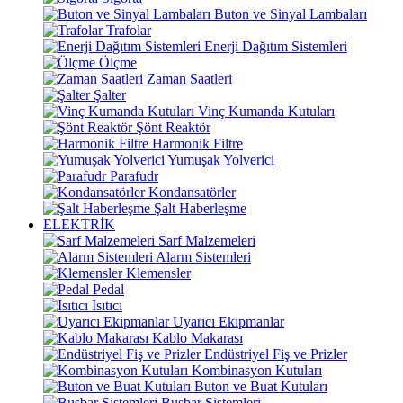
Buton ve Sinyal Lambaları
Trafolar
Enerji Dağıtım Sistemleri
Ölçme
Zaman Saatleri
Şalter
Vinç Kumanda Kutuları
Şönt Reaktör
Harmonik Filtre
Yumuşak Yolverici
Parafudr
Kondansatörler
Şalt Haberleşme
ELEKTRİK
Sarf Malzemeleri
Alarm Sistemleri
Klemensler
Pedal
Isıtıcı
Uyarıcı Ekipmanlar
Kablo Makarası
Endüstriyel Fiş ve Prizler
Kombinasyon Kutuları
Buton ve Buat Kutuları
Busbar Sistemleri