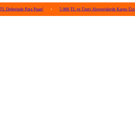
inde Para Puan!
•
5.000 TL ve Üzeri Alışverişlerde Kargo Ücretsiz!