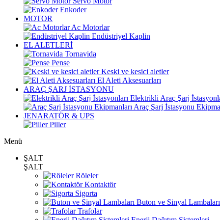
Servo Motor
Enkoder
MOTOR
Ac Motorlar
Endüstriyel Kaplin
EL ALETLERİ
Tornavida
Pense
Keski ve kesici aletler
El Aleti Aksesuarları
ARAÇ ŞARJ İSTASYONU
Elektrikli Araç Şarj İstasyonl
Araç Şarj İstasyonu Ekipma
JENARATÖR & UPS
Piller
Menü
ŞALT
ŞALT
Röleler
Kontaktör
Sigorta
Buton ve Sinyal Lambaları
Trafolar
Enerji Dağıtım Sistemleri