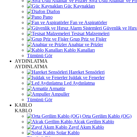
Sıva Üstü Anahtar Ve Pri
Güç Kaynakları
Diafon
Pano
Fan ve Aspiratörler
Güvenlik ve Hırsı
Tesisat Malzemeleri
Grup Priz ve Fişler
Anahtar ve Prizler
Kablo Kanalları
Tümünü Gör
AYDINLATMA
AYDINLATMA
Hareket Sensörleri
Işıldak ve Fenerler
Led Aydınlatma
Armatür
Ampuller
Tümünü Gör
KABLO
KABLO
Orta Gerilim Kablo (OG)
Alçak Gerilim Kablo
Zayıf Akım Kablo
Solar Kablo