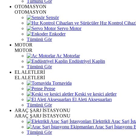
Tümünü Gör
OTOMASYON
OTOMASYON
Sensör
Hız Kontrol Cihazl
Servo Motor
Enkoder
Tümünü Gör
MOTOR
MOTOR
Ac Motorlar
Endüstriyel Kaplin
Tümünü Gör
EL ALETLERİ
EL ALETLERİ
Tornavida
Pense
Keski ve kesici aletler
El Aleti Aksesuarları
Tümünü Gör
ARAÇ ŞARJ İSTASYONU
ARAÇ ŞARJ İSTASYONU
Elektrikli Araç Şarj İst
Araç Şarj İstasyonu 
Tümünü Gör