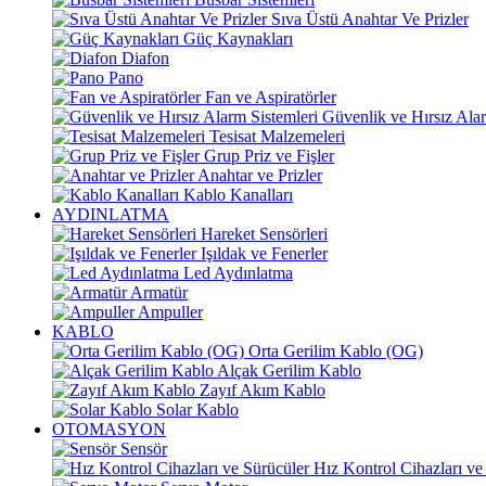
Sıva Üstü Anahtar Ve Prizler
Güç Kaynakları
Diafon
Pano
Fan ve Aspiratörler
Güvenlik ve Hırsız Alar
Tesisat Malzemeleri
Grup Priz ve Fişler
Anahtar ve Prizler
Kablo Kanalları
AYDINLATMA
Hareket Sensörleri
Işıldak ve Fenerler
Led Aydınlatma
Armatür
Ampuller
KABLO
Orta Gerilim Kablo (OG)
Alçak Gerilim Kablo
Zayıf Akım Kablo
Solar Kablo
OTOMASYON
Sensör
Hız Kontrol Cihazları ve