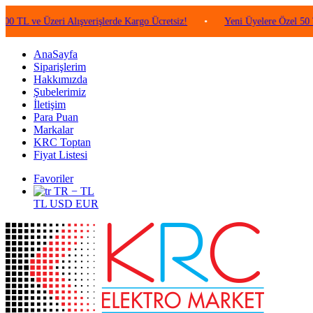
 Üzeri Alışverişlerde Kargo Ücretsiz!
•
Yeni Üyelere Özel 50 TL Değer
AnaSayfa
Siparişlerim
Hakkımızda
Şubelerimiz
İletişim
Para Puan
Markalar
KRC Toptan
Fiyat Listesi
Favoriler
TR − TL
TL
USD
EUR