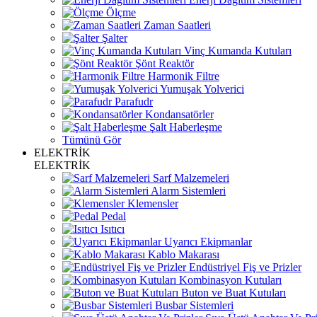
Ölçme
Zaman Saatleri
Şalter
Vinç Kumanda Kutuları
Şönt Reaktör
Harmonik Filtre
Yumuşak Yolverici
Parafudr
Kondansatörler
Şalt Haberleşme
Tümünü Gör
ELEKTRİK
ELEKTRİK
Sarf Malzemeleri
Alarm Sistemleri
Klemensler
Pedal
Isıtıcı
Uyarıcı Ekipmanlar
Kablo Makarası
Endüstriyel Fiş ve Prizler
Kombinasyon Kutuları
Buton ve Buat Kutuları
Busbar Sistemleri