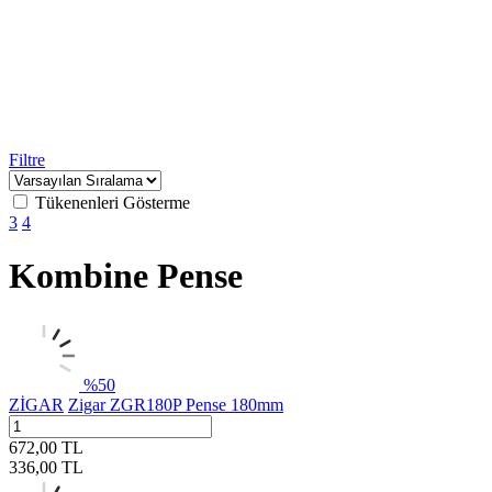
Filtre
Tükenenleri Gösterme
3
4
Kombine Pense
%
50
ZİGAR
Zigar ZGR180P Pense 180mm
672,00
TL
336,00
TL