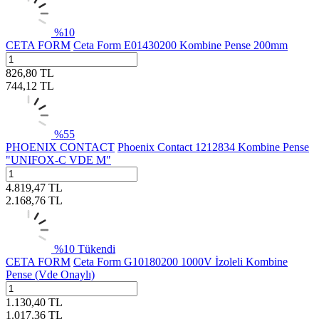
%
10
CETA FORM
Ceta Form E01430200 Kombine Pense 200mm
826,80
TL
744,12
TL
%
55
PHOENIX CONTACT
Phoenix Contact 1212834 Kombine Pense
"UNIFOX-C VDE M"
4.819,47
TL
2.168,76
TL
%
10
Tükendi
CETA FORM
Ceta Form G10180200 1000V İzoleli Kombine
Pense (Vde Onaylı)
1.130,40
TL
1.017,36
TL