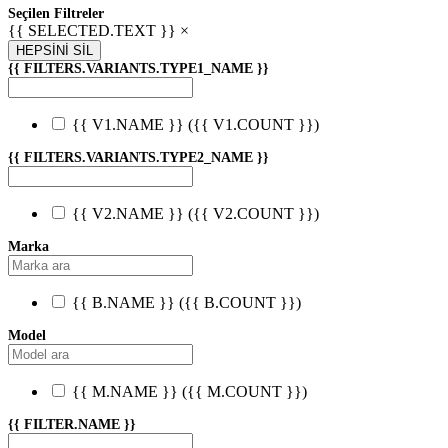
Seçilen Filtreler
{{ SELECTED.TEXT }} ×
HEPSİNİ SİL
{{ FILTERS.VARIANTS.TYPE1_NAME }}
{{ V1.NAME }}
({{ V1.COUNT }})
{{ FILTERS.VARIANTS.TYPE2_NAME }}
{{ V2.NAME }}
({{ V2.COUNT }})
Marka
{{ B.NAME }}
({{ B.COUNT }})
Model
{{ M.NAME }}
({{ M.COUNT }})
{{ FILTER.NAME }}