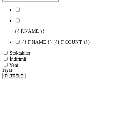
{{ F.NAME }}
{{ F.NAME }}
({{ F.COUNT }})
Stoktakiler
İndirimli
Yeni
Fiyat
FİLTRELE