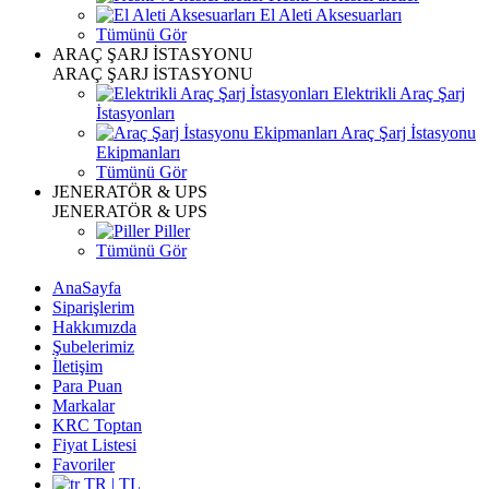
El Aleti Aksesuarları
Tümünü Gör
ARAÇ ŞARJ İSTASYONU
ARAÇ ŞARJ İSTASYONU
Elektrikli Araç Şarj
İstasyonları
Araç Şarj İstasyonu
Ekipmanları
Tümünü Gör
JENERATÖR & UPS
JENERATÖR & UPS
Piller
Tümünü Gör
AnaSayfa
Siparişlerim
Hakkımızda
Şubelerimiz
İletişim
Para Puan
Markalar
KRC Toptan
Fiyat Listesi
Favoriler
TR | TL