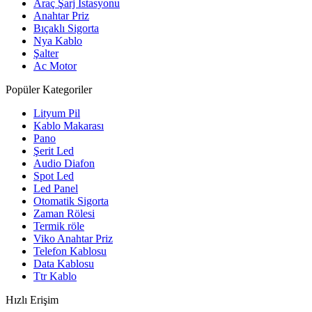
Araç Şarj İstasyonu
Anahtar Priz
Bıçaklı Sigorta
Nya Kablo
Şalter
Ac Motor
Popüler Kategoriler
Lityum Pil
Kablo Makarası
Pano
Şerit Led
Audio Diafon
Spot Led
Led Panel
Otomatik Sigorta
Zaman Rölesi
Termik röle
Viko Anahtar Priz
Telefon Kablosu
Data Kablosu
Ttr Kablo
Hızlı Erişim