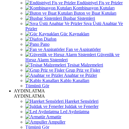
Endüstriyel Fiş ve Prizler
Kombinasyon Kutuları
Buton ve Buat Kutuları
Busbar Sistemleri
Sıva Üstü Anahtar Ve
Prizler
Güç Kaynakları
Diafon
Pano
Fan ve Aspiratörler
Güvenlik ve
Hırsız Alarm Sistemleri
Tesisat Malzemeleri
Grup Priz ve Fişler
Anahtar ve Prizler
Kablo Kanalları
Tümünü Gör
AYDINLATMA
AYDINLATMA
Hareket Sensörleri
Işıldak ve Fenerler
Led Aydınlatma
Armatür
Ampuller
Tümünü Gör