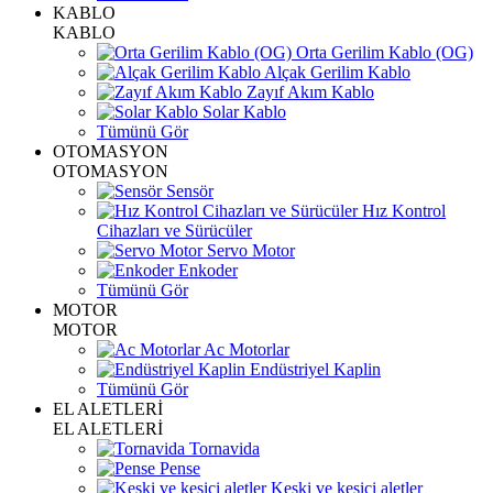
KABLO
KABLO
Orta Gerilim Kablo (OG)
Alçak Gerilim Kablo
Zayıf Akım Kablo
Solar Kablo
Tümünü Gör
OTOMASYON
OTOMASYON
Sensör
Hız Kontrol
Cihazları ve Sürücüler
Servo Motor
Enkoder
Tümünü Gör
MOTOR
MOTOR
Ac Motorlar
Endüstriyel Kaplin
Tümünü Gör
EL ALETLERİ
EL ALETLERİ
Tornavida
Pense
Keski ve kesici aletler