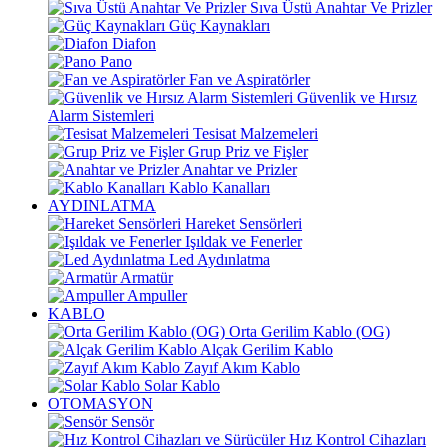
Sıva Üstü Anahtar Ve Prizler
Güç Kaynakları
Diafon
Pano
Fan ve Aspiratörler
Güvenlik ve Hırsız
Alarm Sistemleri
Tesisat Malzemeleri
Grup Priz ve Fişler
Anahtar ve Prizler
Kablo Kanalları
AYDINLATMA
Hareket Sensörleri
Işıldak ve Fenerler
Led Aydınlatma
Armatür
Ampuller
KABLO
Orta Gerilim Kablo (OG)
Alçak Gerilim Kablo
Zayıf Akım Kablo
Solar Kablo
OTOMASYON
Sensör
Hız Kontrol Cihazları