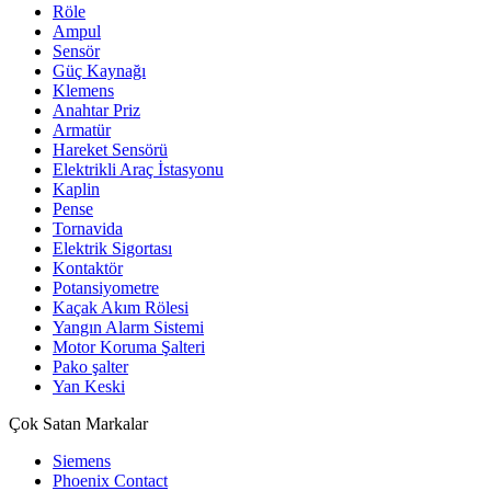
Röle
Ampul
Sensör
Güç Kaynağı
Klemens
Anahtar Priz
Armatür
Hareket Sensörü
Elektrikli Araç İstasyonu
Kaplin
Pense
Tornavida
Elektrik Sigortası
Kontaktör
Potansiyometre
Kaçak Akım Rölesi
Yangın Alarm Sistemi
Motor Koruma Şalteri
Pako şalter
Yan Keski
Çok Satan Markalar
Siemens
Phoenix Contact