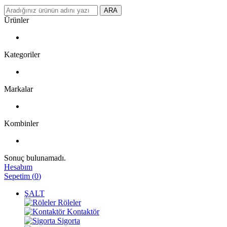
ARA
Ürünler
Kategoriler
Markalar
Kombinler
Sonuç bulunamadı.
Hesabım
Sepetim
(
0
)
ŞALT
Röleler
Kontaktör
Sigorta