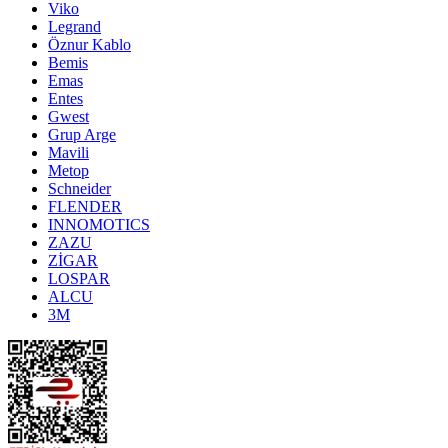
Viko
Legrand
Öznur Kablo
Bemis
Emas
Entes
Gwest
Grup Arge
Mavili
Metop
Schneider
FLENDER
INNOMOTICS
ZAZU
ZİGAR
LOSPAR
ALCU
3M