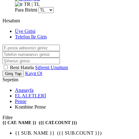
TR | TL
Para Birimi
Hesabım
Üye Girişi
Telefon İle Giriş
Beni Hatırla
Şifremi Unuttum
Kayıt Ol
Giriş Yap
Sepetim
Anasayfa
EL ALETLERİ
Pense
Kombine Pense
Filtre
{{ CAT. NAME }}
({{ CAT.COUNT }})
{{ SUB. NAME }}
({{ SUB.COUNT }})