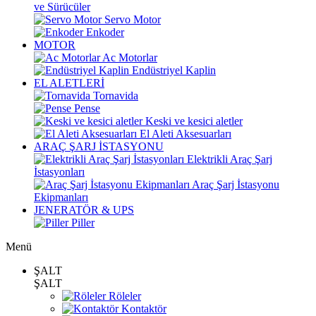
ve Sürücüler
Servo Motor
Enkoder
MOTOR
Ac Motorlar
Endüstriyel Kaplin
EL ALETLERİ
Tornavida
Pense
Keski ve kesici aletler
El Aleti Aksesuarları
ARAÇ ŞARJ İSTASYONU
Elektrikli Araç Şarj
İstasyonları
Araç Şarj İstasyonu
Ekipmanları
JENERATÖR & UPS
Piller
Menü
ŞALT
ŞALT
Röleler
Kontaktör