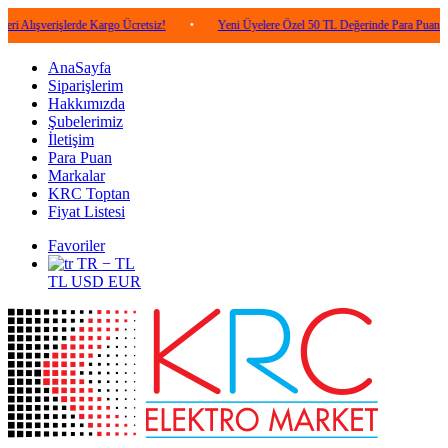
rişlerde Kargo Ücretsiz!
•
Yeni Üyelere Özel 50 TL Değerinde Para Puan!
•
AnaSayfa
Siparişlerim
Hakkımızda
Şubelerimiz
İletişim
Para Puan
Markalar
KRC Toptan
Fiyat Listesi
Favoriler
TR − TL
TL
USD
EUR