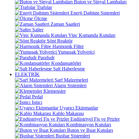
Buton ve Sinyal Lambaları
Trafolar
Enerji Dağıtım Sistemleri
Ölçme
Zaman Saatleri
Şalter
Vinç Kumanda Kutuları
Şönt Reaktör
Harmonik Filtre
Yumuşak Yolverici
Parafudr
Kondansatörler
Şalt Haberleşme
ELEKTRİK
Sarf Malzemeleri
Alarm Sistemleri
Klemensler
Pedal
Isıtıcı
Uyarıcı Ekipmanlar
Kablo Makarası
Endüstriyel Fiş ve Prizler
Kombinasyon Kutuları
Buton ve Buat Kutuları
Busbar Sistemleri