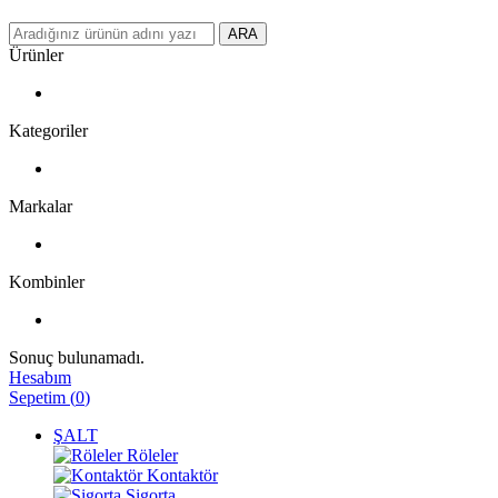
ARA
Ürünler
Kategoriler
Markalar
Kombinler
Sonuç bulunamadı.
Hesabım
Sepetim
(
0
)
ŞALT
Röleler
Kontaktör
Sigorta