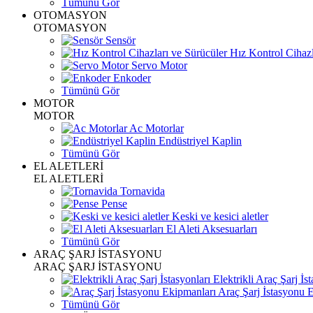
Tümünü Gör
OTOMASYON
OTOMASYON
Sensör
Hız Kontrol Cihazl
Servo Motor
Enkoder
Tümünü Gör
MOTOR
MOTOR
Ac Motorlar
Endüstriyel Kaplin
Tümünü Gör
EL ALETLERİ
EL ALETLERİ
Tornavida
Pense
Keski ve kesici aletler
El Aleti Aksesuarları
Tümünü Gör
ARAÇ ŞARJ İSTASYONU
ARAÇ ŞARJ İSTASYONU
Elektrikli Araç Şarj İst
Araç Şarj İstasyonu 
Tümünü Gör