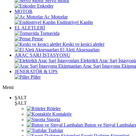
Servo Motor
Enkoder
MOTOR
Ac Motorlar
Endüstriyel Kaplin
EL ALETLERİ
Tornavida
Pense
Keski ve kesici aletler
El Aleti Aksesuarları
ARAÇ ŞARJ İSTASYONU
Elektrikli Araç Şarj İstasyonl
Araç Şarj İstasyonu Ekipma
JENERATÖR & UPS
Piller
Menü
ŞALT
ŞALT
Röleler
Kontaktör
Sigorta
Buton ve Sinyal Lambaları
Trafolar
Enerji Dağıtım Sistemleri