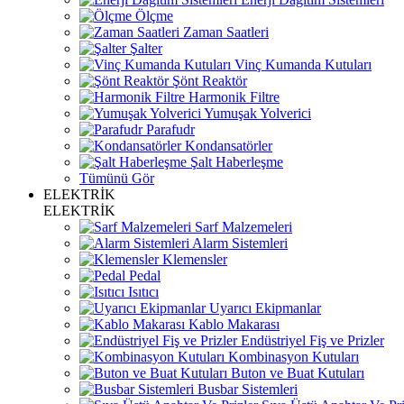
Ölçme
Zaman Saatleri
Şalter
Vinç Kumanda Kutuları
Şönt Reaktör
Harmonik Filtre
Yumuşak Yolverici
Parafudr
Kondansatörler
Şalt Haberleşme
Tümünü Gör
ELEKTRİK
ELEKTRİK
Sarf Malzemeleri
Alarm Sistemleri
Klemensler
Pedal
Isıtıcı
Uyarıcı Ekipmanlar
Kablo Makarası
Endüstriyel Fiş ve Prizler
Kombinasyon Kutuları
Buton ve Buat Kutuları
Busbar Sistemleri