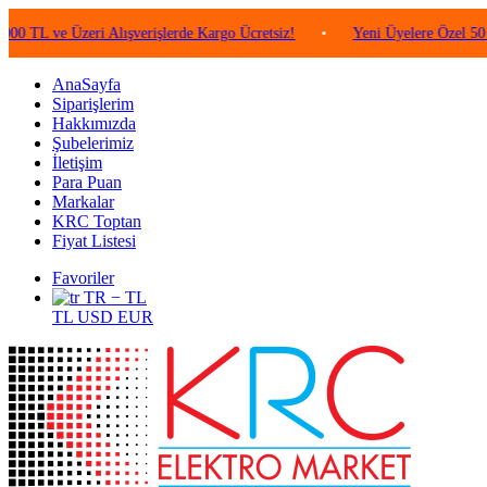
e Üzeri Alışverişlerde Kargo Ücretsiz!
•
Yeni Üyelere Özel 50 TL Değe
AnaSayfa
Siparişlerim
Hakkımızda
Şubelerimiz
İletişim
Para Puan
Markalar
KRC Toptan
Fiyat Listesi
Favoriler
TR − TL
TL
USD
EUR