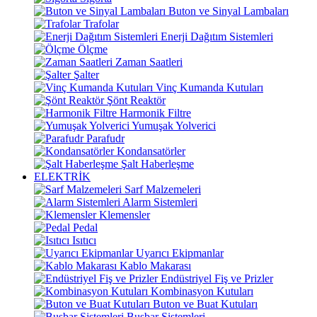
Buton ve Sinyal Lambaları
Trafolar
Enerji Dağıtım Sistemleri
Ölçme
Zaman Saatleri
Şalter
Vinç Kumanda Kutuları
Şönt Reaktör
Harmonik Filtre
Yumuşak Yolverici
Parafudr
Kondansatörler
Şalt Haberleşme
ELEKTRİK
Sarf Malzemeleri
Alarm Sistemleri
Klemensler
Pedal
Isıtıcı
Uyarıcı Ekipmanlar
Kablo Makarası
Endüstriyel Fiş ve Prizler
Kombinasyon Kutuları
Buton ve Buat Kutuları
Busbar Sistemleri