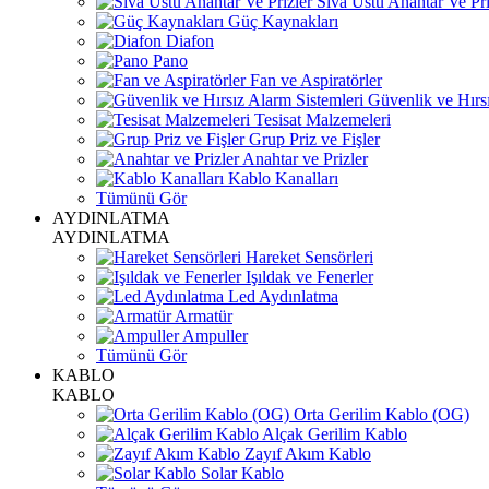
Sıva Üstü Anahtar Ve Pri
Güç Kaynakları
Diafon
Pano
Fan ve Aspiratörler
Güvenlik ve Hırsı
Tesisat Malzemeleri
Grup Priz ve Fişler
Anahtar ve Prizler
Kablo Kanalları
Tümünü Gör
AYDINLATMA
AYDINLATMA
Hareket Sensörleri
Işıldak ve Fenerler
Led Aydınlatma
Armatür
Ampuller
Tümünü Gör
KABLO
KABLO
Orta Gerilim Kablo (OG)
Alçak Gerilim Kablo
Zayıf Akım Kablo
Solar Kablo