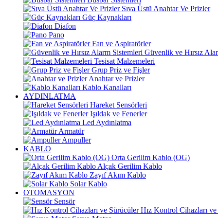
Sıva Üstü Anahtar Ve Prizler
Güç Kaynakları
Diafon
Pano
Fan ve Aspiratörler
Güvenlik ve Hırsız Alar
Tesisat Malzemeleri
Grup Priz ve Fişler
Anahtar ve Prizler
Kablo Kanalları
AYDINLATMA
Hareket Sensörleri
Işıldak ve Fenerler
Led Aydınlatma
Armatür
Ampuller
KABLO
Orta Gerilim Kablo (OG)
Alçak Gerilim Kablo
Zayıf Akım Kablo
Solar Kablo
OTOMASYON
Sensör
Hız Kontrol Cihazları ve