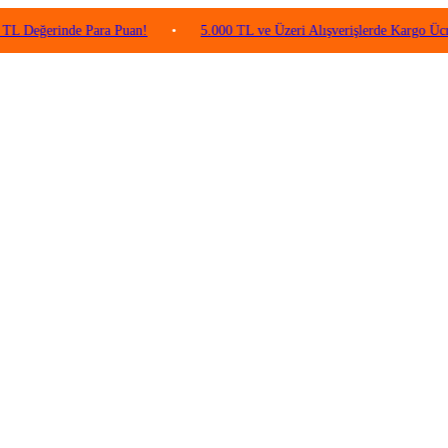
rinde Para Puan!
•
5.000 TL ve Üzeri Alışverişlerde Kargo Ücretsiz!