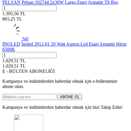
PELSAN
Pelsan 102744 2x36W Largo Etanj Armatür T8 Boş
1.395,56
TL
865,25
TL
%
0
İNOLED
İnoled 2912-01 20 Watt Aspera Led Etanj Armatür 60cm
6500K
1.029,51
TL
1.029,51
TL
E - BÜLTEN ABONELİĞİ
Kampanya ve indirimlerden haberdar olmak için e-bültenimize
abone olun.
ABONE OL
Kampanya ve indirimlerden haberdar olmak için bizi Takip Edin!