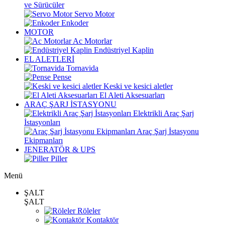
ve Sürücüler
Servo Motor
Enkoder
MOTOR
Ac Motorlar
Endüstriyel Kaplin
EL ALETLERİ
Tornavida
Pense
Keski ve kesici aletler
El Aleti Aksesuarları
ARAÇ ŞARJ İSTASYONU
Elektrikli Araç Şarj
İstasyonları
Araç Şarj İstasyonu
Ekipmanları
JENERATÖR & UPS
Piller
Menü
ŞALT
ŞALT
Röleler
Kontaktör