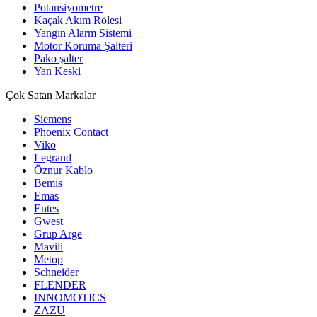
Potansiyometre
Kaçak Akım Rölesi
Yangın Alarm Sistemi
Motor Koruma Şalteri
Pako şalter
Yan Keski
Çok Satan Markalar
Siemens
Phoenix Contact
Viko
Legrand
Öznur Kablo
Bemis
Emas
Entes
Gwest
Grup Arge
Mavili
Metop
Schneider
FLENDER
INNOMOTICS
ZAZU