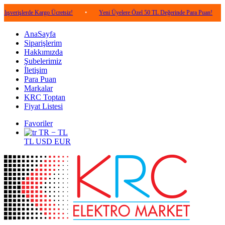
rde Kargo Ücretsiz!
•
Yeni Üyelere Özel 50 TL Değerinde Para Puan!
•
5.000
AnaSayfa
Siparişlerim
Hakkımızda
Şubelerimiz
İletişim
Para Puan
Markalar
KRC Toptan
Fiyat Listesi
Favoriler
TR − TL
TL
USD
EUR