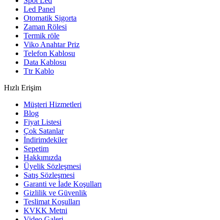
Spot Led
Led Panel
Otomatik Sigorta
Zaman Rölesi
Termik röle
Viko Anahtar Priz
Telefon Kablosu
Data Kablosu
Ttr Kablo
Hızlı Erişim
Müşteri Hizmetleri
Blog
Fiyat Listesi
Çok Satanlar
İndirimdekiler
Sepetim
Hakkımızda
Üyelik Sözleşmesi
Satış Sözleşmesi
Garanti ve İade Koşulları
Gizlilik ve Güvenlik
Teslimat Koşulları
KVKK Metni
Video Galeri