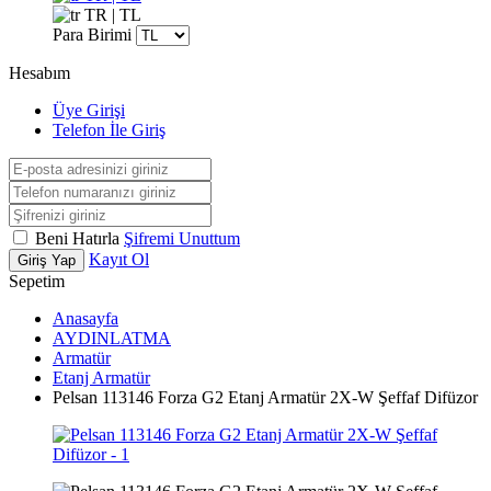
TR | TL
Para Birimi
Hesabım
Üye Girişi
Telefon İle Giriş
Beni Hatırla
Şifremi Unuttum
Kayıt Ol
Giriş Yap
Sepetim
Anasayfa
AYDINLATMA
Armatür
Etanj Armatür
Pelsan 113146 Forza G2 Etanj Armatür 2X-W Şeffaf Difüzor