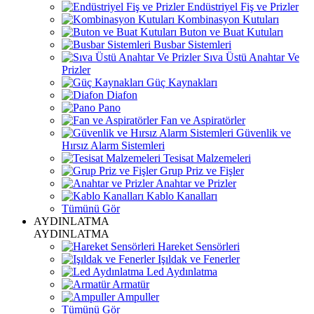
Endüstriyel Fiş ve Prizler
Kombinasyon Kutuları
Buton ve Buat Kutuları
Busbar Sistemleri
Sıva Üstü Anahtar Ve
Prizler
Güç Kaynakları
Diafon
Pano
Fan ve Aspiratörler
Güvenlik ve
Hırsız Alarm Sistemleri
Tesisat Malzemeleri
Grup Priz ve Fişler
Anahtar ve Prizler
Kablo Kanalları
Tümünü Gör
AYDINLATMA
AYDINLATMA
Hareket Sensörleri
Işıldak ve Fenerler
Led Aydınlatma
Armatür
Ampuller
Tümünü Gör