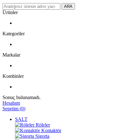
ARA
Ürünler
Kategoriler
Markalar
Kombinler
Sonuç bulunamadı.
Hesabım
Sepetim
(
0
)
ŞALT
Röleler
Kontaktör
Sigorta