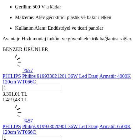
Gerilim: 500 V’a kadar
Malzeme: Alev geciktirici plastik ve bakır iletken
Kullanım Alanı: Endüstriyel ve ticari panolar
Avantajı: Hızlı montaj imkânı ve güvenli elektrik bağlantısı sağlar.
BENZER ÜRÜNLER
%
57
PHILIPS
Philips 919933021201 36W Led Etanj Armatür 4000K
120cm WT066C
3.301,01
TL
1.419,43
TL
%
57
PHILIPS
Philips 919933020901 36W Led Etanj Armatür 6500K
120cm WT066C