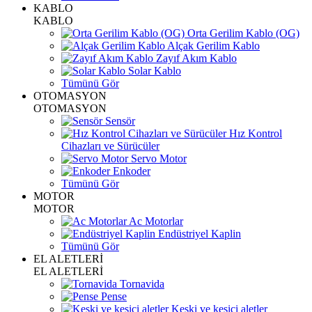
KABLO
KABLO
Orta Gerilim Kablo (OG)
Alçak Gerilim Kablo
Zayıf Akım Kablo
Solar Kablo
Tümünü Gör
OTOMASYON
OTOMASYON
Sensör
Hız Kontrol
Cihazları ve Sürücüler
Servo Motor
Enkoder
Tümünü Gör
MOTOR
MOTOR
Ac Motorlar
Endüstriyel Kaplin
Tümünü Gör
EL ALETLERİ
EL ALETLERİ
Tornavida
Pense
Keski ve kesici aletler