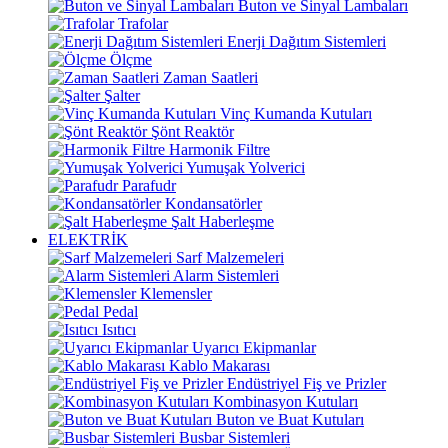
Buton ve Sinyal Lambaları
Trafolar
Enerji Dağıtım Sistemleri
Ölçme
Zaman Saatleri
Şalter
Vinç Kumanda Kutuları
Şönt Reaktör
Harmonik Filtre
Yumuşak Yolverici
Parafudr
Kondansatörler
Şalt Haberleşme
ELEKTRİK
Sarf Malzemeleri
Alarm Sistemleri
Klemensler
Pedal
Isıtıcı
Uyarıcı Ekipmanlar
Kablo Makarası
Endüstriyel Fiş ve Prizler
Kombinasyon Kutuları
Buton ve Buat Kutuları
Busbar Sistemleri