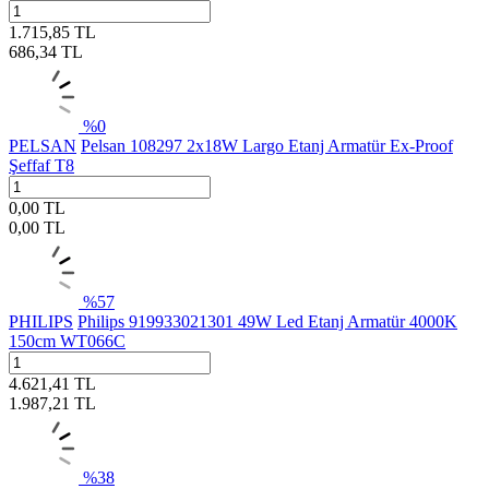
1.715,85
TL
686,34
TL
%
0
PELSAN
Pelsan 108297 2x18W Largo Etanj Armatür Ex-Proof
Şeffaf T8
0,00
TL
0,00
TL
%
57
PHILIPS
Philips 919933021301 49W Led Etanj Armatür 4000K
150cm WT066C
4.621,41
TL
1.987,21
TL
%
38