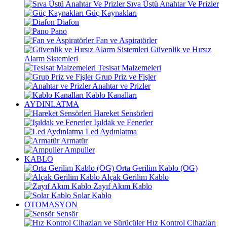
Sıva Üstü Anahtar Ve Prizler
Güç Kaynakları
Diafon
Pano
Fan ve Aspiratörler
Güvenlik ve Hırsız
Alarm Sistemleri
Tesisat Malzemeleri
Grup Priz ve Fişler
Anahtar ve Prizler
Kablo Kanalları
AYDINLATMA
Hareket Sensörleri
Işıldak ve Fenerler
Led Aydınlatma
Armatür
Ampuller
KABLO
Orta Gerilim Kablo (OG)
Alçak Gerilim Kablo
Zayıf Akım Kablo
Solar Kablo
OTOMASYON
Sensör
Hız Kontrol Cihazları