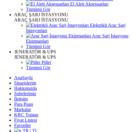
El Aleti Aksesuarları
Tümünü Gör
ARAÇ ŞARJ İSTASYONU
ARAÇ ŞARJ İSTASYONU
Elektrikli Araç Şarj
İstasyonları
Araç Şarj İstasyonu
Ekipmanları
Tümünü Gör
JENERATÖR & UPS
JENERATÖR & UPS
Piller
Tümünü Gör
AnaSayfa
Siparişlerim
Hakkımızda
Şubelerimiz
İletişim
Para Puan
Markalar
KRC Toptan
Fiyat Listesi
Favoriler
TR | TL