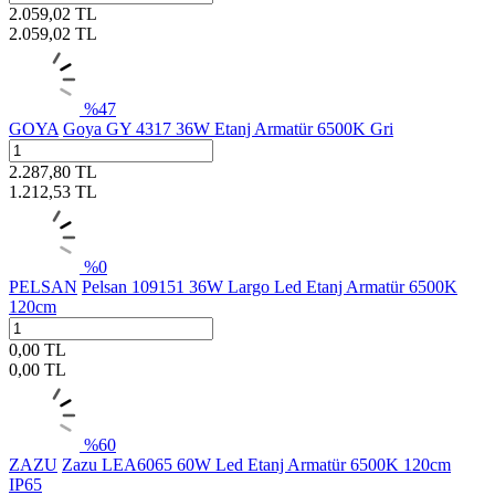
2.059,02
TL
2.059,02
TL
%
47
GOYA
Goya GY 4317 36W Etanj Armatür 6500K Gri
2.287,80
TL
1.212,53
TL
%
0
PELSAN
Pelsan 109151 36W Largo Led Etanj Armatür 6500K
120cm
0,00
TL
0,00
TL
%
60
ZAZU
Zazu LEA6065 60W Led Etanj Armatür 6500K 120cm
IP65