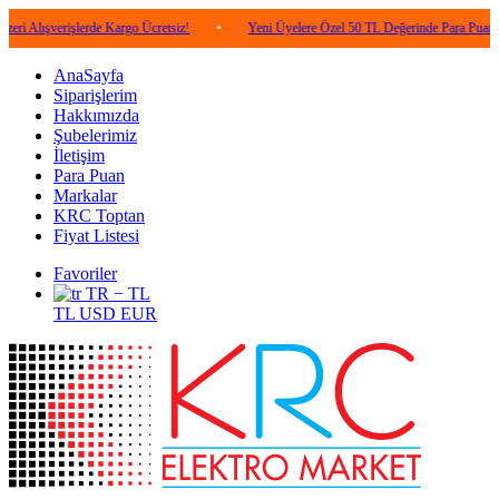
erişlerde Kargo Ücretsiz!
•
Yeni Üyelere Özel 50 TL Değerinde Para Puan!
•
AnaSayfa
Siparişlerim
Hakkımızda
Şubelerimiz
İletişim
Para Puan
Markalar
KRC Toptan
Fiyat Listesi
Favoriler
TR − TL
TL
USD
EUR