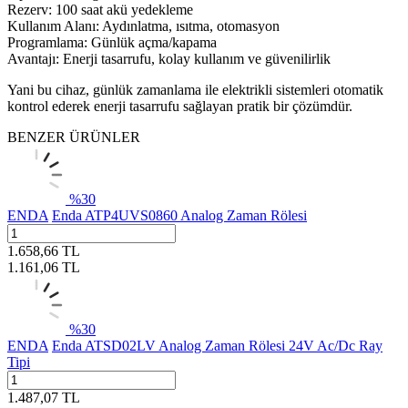
Rezerv: 100 saat akü yedekleme
Kullanım Alanı: Aydınlatma, ısıtma, otomasyon
Programlama: Günlük açma/kapama
Avantajı: Enerji tasarrufu, kolay kullanım ve güvenilirlik
Yani bu cihaz, günlük zamanlama ile elektrikli sistemleri otomatik
kontrol ederek enerji tasarrufu sağlayan pratik bir çözümdür.
BENZER ÜRÜNLER
%
30
ENDA
Enda ATP4UVS0860 Analog Zaman Rölesi
1.658,66
TL
1.161,06
TL
%
30
ENDA
Enda ATSD02LV Analog Zaman Rölesi 24V Ac/Dc Ray
Tipi
1.487,07
TL