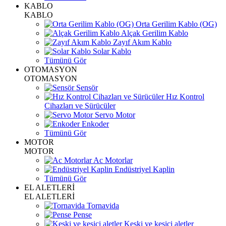
KABLO
KABLO
Orta Gerilim Kablo (OG)
Alçak Gerilim Kablo
Zayıf Akım Kablo
Solar Kablo
Tümünü Gör
OTOMASYON
OTOMASYON
Sensör
Hız Kontrol
Cihazları ve Sürücüler
Servo Motor
Enkoder
Tümünü Gör
MOTOR
MOTOR
Ac Motorlar
Endüstriyel Kaplin
Tümünü Gör
EL ALETLERİ
EL ALETLERİ
Tornavida
Pense
Keski ve kesici aletler