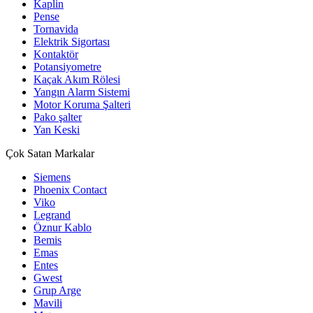
Kaplin
Pense
Tornavida
Elektrik Sigortası
Kontaktör
Potansiyometre
Kaçak Akım Rölesi
Yangın Alarm Sistemi
Motor Koruma Şalteri
Pako şalter
Yan Keski
Çok Satan Markalar
Siemens
Phoenix Contact
Viko
Legrand
Öznur Kablo
Bemis
Emas
Entes
Gwest
Grup Arge
Mavili