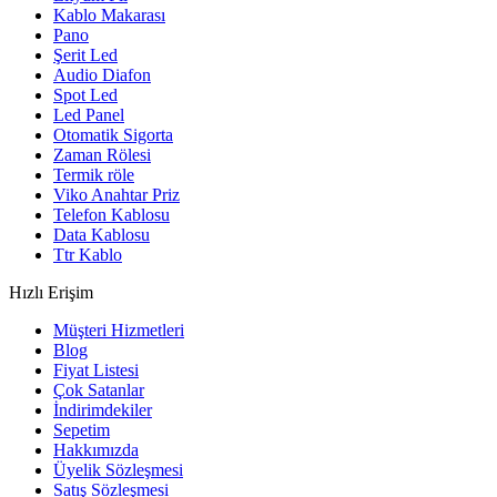
Kablo Makarası
Pano
Şerit Led
Audio Diafon
Spot Led
Led Panel
Otomatik Sigorta
Zaman Rölesi
Termik röle
Viko Anahtar Priz
Telefon Kablosu
Data Kablosu
Ttr Kablo
Hızlı Erişim
Müşteri Hizmetleri
Blog
Fiyat Listesi
Çok Satanlar
İndirimdekiler
Sepetim
Hakkımızda
Üyelik Sözleşmesi
Satış Sözleşmesi