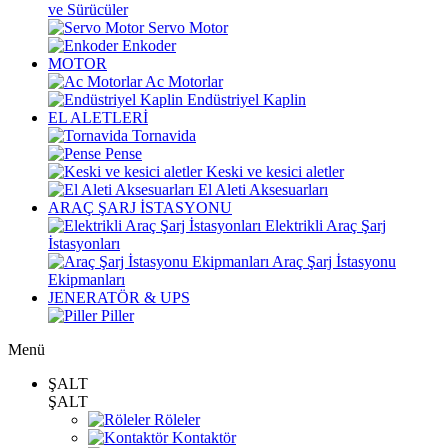
ve Sürücüler
Servo Motor
Enkoder
MOTOR
Ac Motorlar
Endüstriyel Kaplin
EL ALETLERİ
Tornavida
Pense
Keski ve kesici aletler
El Aleti Aksesuarları
ARAÇ ŞARJ İSTASYONU
Elektrikli Araç Şarj
İstasyonları
Araç Şarj İstasyonu
Ekipmanları
JENERATÖR & UPS
Piller
Menü
ŞALT
ŞALT
Röleler
Kontaktör