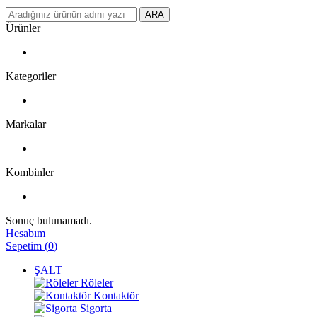
ARA
Ürünler
Kategoriler
Markalar
Kombinler
Sonuç bulunamadı.
Hesabım
Sepetim
(
0
)
ŞALT
Röleler
Kontaktör
Sigorta