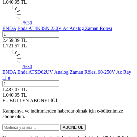
1.040,95
TL
%
30
ENDA
Enda AT4K3SN 230V Ac Analog Zaman Rölesi
2.459,39
TL
1.721,57
TL
%
30
ENDA
Enda ATSD02UV Analog Zaman Rölesi 90-250V Ac Ray
Tipi
1.487,07
TL
1.040,95
TL
E - BÜLTEN ABONELİĞİ
Kampanya ve indirimlerden haberdar olmak için e-bültenimize
abone olun.
ABONE OL