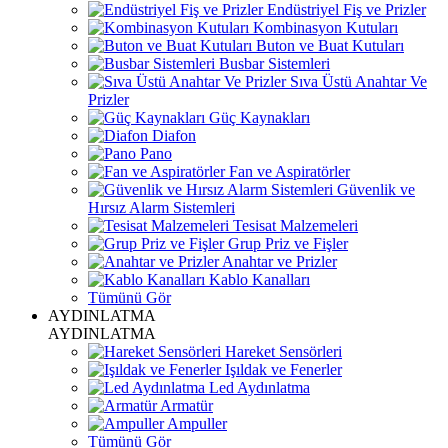
Endüstriyel Fiş ve Prizler
Kombinasyon Kutuları
Buton ve Buat Kutuları
Busbar Sistemleri
Sıva Üstü Anahtar Ve
Prizler
Güç Kaynakları
Diafon
Pano
Fan ve Aspiratörler
Güvenlik ve
Hırsız Alarm Sistemleri
Tesisat Malzemeleri
Grup Priz ve Fişler
Anahtar ve Prizler
Kablo Kanalları
Tümünü Gör
AYDINLATMA
AYDINLATMA
Hareket Sensörleri
Işıldak ve Fenerler
Led Aydınlatma
Armatür
Ampuller
Tümünü Gör