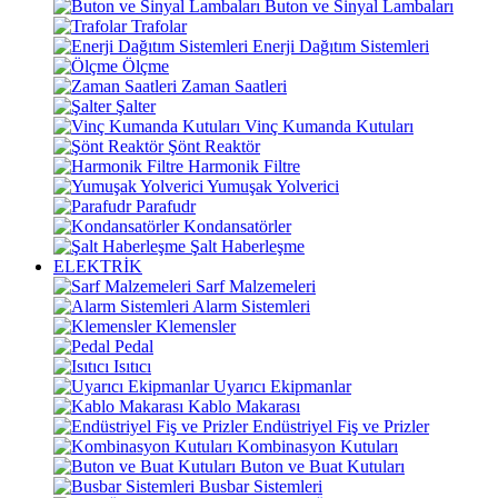
Buton ve Sinyal Lambaları
Trafolar
Enerji Dağıtım Sistemleri
Ölçme
Zaman Saatleri
Şalter
Vinç Kumanda Kutuları
Şönt Reaktör
Harmonik Filtre
Yumuşak Yolverici
Parafudr
Kondansatörler
Şalt Haberleşme
ELEKTRİK
Sarf Malzemeleri
Alarm Sistemleri
Klemensler
Pedal
Isıtıcı
Uyarıcı Ekipmanlar
Kablo Makarası
Endüstriyel Fiş ve Prizler
Kombinasyon Kutuları
Buton ve Buat Kutuları
Busbar Sistemleri