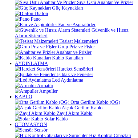
Sıva Üstü Anahtar Ve Prizler
Güç Kaynakları
Diafon
Pano
Fan ve Aspiratörler
Güvenlik ve Hırsız
Alarm Sistemleri
Tesisat Malzemeleri
Grup Priz ve Fişler
Anahtar ve Prizler
Kablo Kanalları
AYDINLATMA
Hareket Sensörleri
Işıldak ve Fenerler
Led Aydınlatma
Armatür
Ampuller
KABLO
Orta Gerilim Kablo (OG)
Alçak Gerilim Kablo
Zayıf Akım Kablo
Solar Kablo
OTOMASYON
Sensör
Hız Kontrol Cihazları