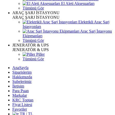
El Aleti Aksesuarları
Tümünü Gör
ARAÇ ŞARJ İSTASYONU
ARAÇ ŞARJ İSTASYONU
Elektrikli Araç Şarj
İstasyonları
Araç Şarj İstasyonu
Ekipmanları
Tümünü Gör
JENERATÖR & UPS
JENERATÖR & UPS
Piller
Tümünü Gör
AnaSayfa
Siparişlerim
Hakkımızda
Şubelerimiz
İletişim
Para Puan
Markalar
KRC Toptan
Fiyat Listesi
Favoriler
TR | TL