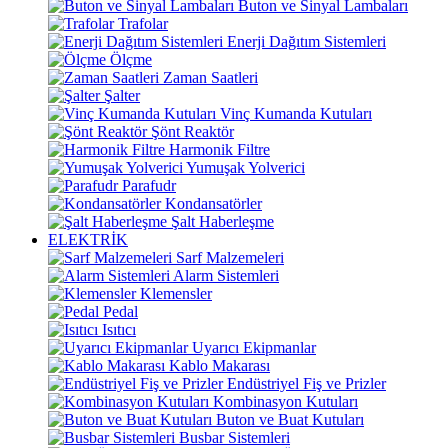
Buton ve Sinyal Lambaları
Trafolar
Enerji Dağıtım Sistemleri
Ölçme
Zaman Saatleri
Şalter
Vinç Kumanda Kutuları
Şönt Reaktör
Harmonik Filtre
Yumuşak Yolverici
Parafudr
Kondansatörler
Şalt Haberleşme
ELEKTRİK
Sarf Malzemeleri
Alarm Sistemleri
Klemensler
Pedal
Isıtıcı
Uyarıcı Ekipmanlar
Kablo Makarası
Endüstriyel Fiş ve Prizler
Kombinasyon Kutuları
Buton ve Buat Kutuları
Busbar Sistemleri