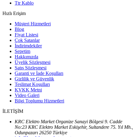
Ttr Kablo
Hızlı Erişim
Müşteri Hizmetleri
Blog
Fiyat Listesi
Çok Satanlar
İndirimdekiler
Sepetim
Hakkımızda
Üyelik Sözleşmesi
Satış Sözleşmesi
Garanti ve İade Koşulları
Gizlilik ve Güvenlik
Teslimat Koşulları
KVKK Metni
Video Galeri
Bilgi Toplumu Hizmetleri
İLETİŞİM
KRC Elektro Market Organize Sanayi Bölgesi 9. Cadde
No:23 KRC Elektro Market Eskişehir, Sultandere 75. Yıl Mh.,
Odunpazarı 26250 Türkiye