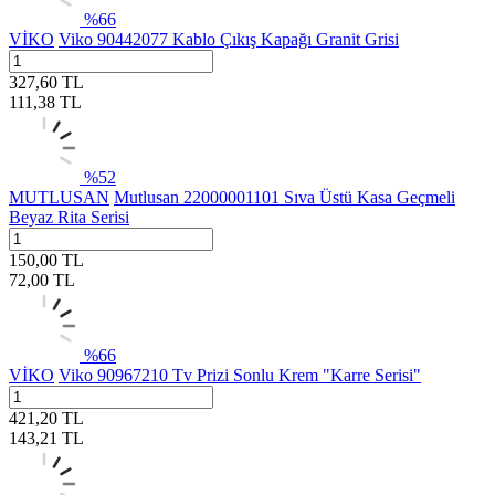
%
66
VİKO
Viko 90442077 Kablo Çıkış Kapağı Granit Grisi
327,60
TL
111,38
TL
%
52
MUTLUSAN
Mutlusan 22000001101 Sıva Üstü Kasa Geçmeli
Beyaz Rita Serisi
150,00
TL
72,00
TL
%
66
VİKO
Viko 90967210 Tv Prizi Sonlu Krem "Karre Serisi"
421,20
TL
143,21
TL