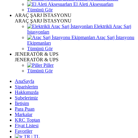
El Aleti Aksesuarları
Tümünü Gör
ARAÇ ŞARJ İSTASYONU
ARAÇ ŞARJ İSTASYONU
Elektrikli Araç Şarj
İstasyonları
Araç Şarj İstasyonu
Ekipmanları
Tümünü Gör
JENERATÖR & UPS
JENERATÖR & UPS
Piller
Tümünü Gör
AnaSayfa
Siparişlerim
Hakkımızda
Şubelerimiz
İletişim
Para Puan
Markalar
KRC Toptan
Fiyat Listesi
Favoriler
TR | TL