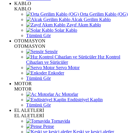
KABLO
KABLO
Orta Gerilim Kablo (OG)
Alçak Gerilim Kablo
Zayıf Akım Kablo
Solar Kablo
Tümünü Gör
OTOMASYON
OTOMASYON
Sensör
Hız Kontrol
Cihazları ve Sürücüler
Servo Motor
Enkoder
Tümünü Gör
MOTOR
MOTOR
Ac Motorlar
Endüstriyel Kaplin
Tümünü Gör
EL ALETLERİ
EL ALETLERİ
Tornavida
Pense
Keski ve kesici aletler