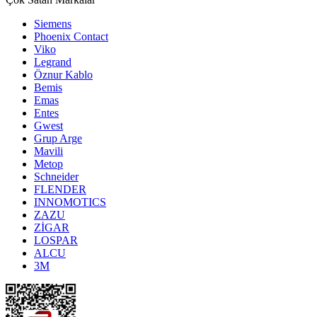
Siemens
Phoenix Contact
Viko
Legrand
Öznur Kablo
Bemis
Emas
Entes
Gwest
Grup Arge
Mavili
Metop
Schneider
FLENDER
INNOMOTICS
ZAZU
ZİGAR
LOSPAR
ALCU
3M