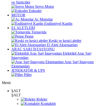
ve Sürücüler
Servo Motor
Enkoder
MOTOR
Ac Motorlar
Endüstriyel Kaplin
EL ALETLERİ
Tornavida
Pense
Keski ve kesici aletler
El Aleti Aksesuarları
ARAÇ ŞARJ İSTASYONU
Elektrikli Araç Şarj
İstasyonları
Araç Şarj İstasyonu
Ekipmanları
JENERATÖR & UPS
Piller
Menü
ŞALT
ŞALT
Röleler
Kontaktör