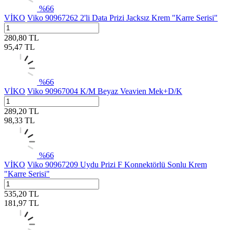
%
66
VİKO
Viko 90967262 2'li Data Prizi Jacksız Krem "Karre Serisi"
280,80
TL
95,47
TL
%
66
VİKO
Viko 90967004 K/M Beyaz Veavien Mek+D/K
289,20
TL
98,33
TL
%
66
VİKO
Viko 90967209 Uydu Prizi F Konnektörlü Sonlu Krem
"Karre Serisi"
535,20
TL
181,97
TL