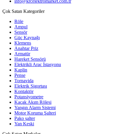
info@krcelektromarket.com.tr
Çok Satan Kategoriler
Röle
Ampul
Sensör
Güç Kaynağı
Klemens
Anahtar Priz
Armatür
Hareket Sensörü
Elektrikli Araç İstasyonu
Kaplin
Pense
Tornavida
Elektrik Sigortası
Kontaktör
Potansiyometre
Kaçak Akım Rölesi
Yangın Alarm Sistemi
Motor Koruma Şalteri
Pako şalter
Yan Keski
Çok Satan Markalar