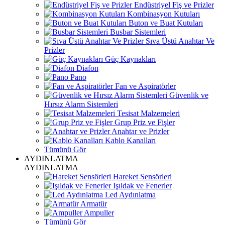
Endüstriyel Fiş ve Prizler
Kombinasyon Kutuları
Buton ve Buat Kutuları
Busbar Sistemleri
Sıva Üstü Anahtar Ve
Prizler
Güç Kaynakları
Diafon
Pano
Fan ve Aspiratörler
Güvenlik ve
Hırsız Alarm Sistemleri
Tesisat Malzemeleri
Grup Priz ve Fişler
Anahtar ve Prizler
Kablo Kanalları
Tümünü Gör
AYDINLATMA
AYDINLATMA
Hareket Sensörleri
Işıldak ve Fenerler
Led Aydınlatma
Armatür
Ampuller
Tümünü Gör