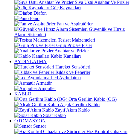
Sıva Üstü Anahtar Ve Prizler
Güç Kaynakları
Diafon
Pano
Fan ve Aspiratörler
Güvenlik ve Hırsız
Alarm Sistemleri
Tesisat Malzemeleri
Grup Priz ve Fişler
Anahtar ve Prizler
Kablo Kanalları
AYDINLATMA
Hareket Sensörleri
Işıldak ve Fenerler
Led Aydınlatma
Armatür
Ampuller
KABLO
Orta Gerilim Kablo (OG)
Alçak Gerilim Kablo
Zayıf Akım Kablo
Solar Kablo
OTOMASYON
Sensör
Hız Kontrol Cihazları