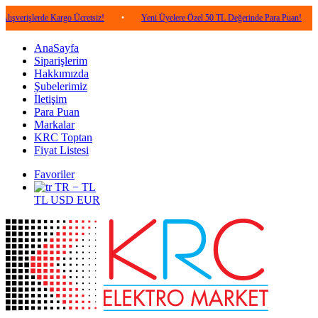
erde Kargo Ücretsiz!
•
Yeni Üyelere Özel 50 TL Değerinde Para Puan!
•
5.00
AnaSayfa
Siparişlerim
Hakkımızda
Şubelerimiz
İletişim
Para Puan
Markalar
KRC Toptan
Fiyat Listesi
Favoriler
TR − TL
TL
USD
EUR