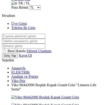
TR | TL
Para Birimi
Hesabım
Üye Girişi
Telefon İle Giriş
Beni Hatırla
Şifremi Unuttum
Kayıt Ol
Giriş Yap
Sepetim
Anasayfa
ELEKTRİK
Anahtar ve Prizler
Viko Priz
Viko 90442090 Boşluk Kapak Granit Grisi "Linnera Life
Serisi"