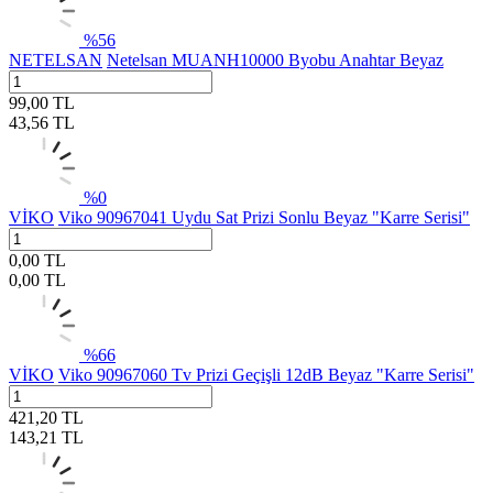
%
56
NETELSAN
Netelsan MUANH10000 Byobu Anahtar Beyaz
99,00
TL
43,56
TL
%
0
VİKO
Viko 90967041 Uydu Sat Prizi Sonlu Beyaz "Karre Serisi"
0,00
TL
0,00
TL
%
66
VİKO
Viko 90967060 Tv Prizi Geçişli 12dB Beyaz "Karre Serisi"
421,20
TL
143,21
TL