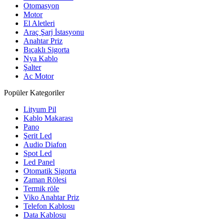
Otomasyon
Motor
El Aletleri
Araç Şarj İstasyonu
Anahtar Priz
Bıçaklı Sigorta
Nya Kablo
Şalter
Ac Motor
Popüler Kategoriler
Lityum Pil
Kablo Makarası
Pano
Şerit Led
Audio Diafon
Spot Led
Led Panel
Otomatik Sigorta
Zaman Rölesi
Termik röle
Viko Anahtar Priz
Telefon Kablosu
Data Kablosu