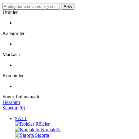
ARA
Ürünler
Kategoriler
Markalar
Kombinler
Sonuç bulunamadı.
Hesabım
Sepetim
(
0
)
ŞALT
Röleler
Kontaktör
Sigorta