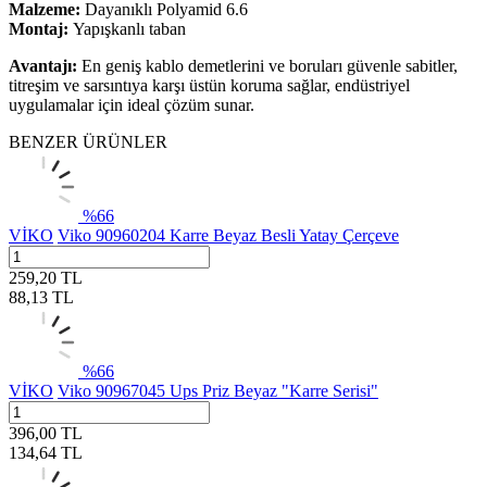
Malzeme:
Dayanıklı Polyamid 6.6
Montaj:
Yapışkanlı taban
Avantajı:
En geniş kablo demetlerini ve boruları güvenle sabitler,
titreşim ve sarsıntıya karşı üstün koruma sağlar, endüstriyel
uygulamalar için ideal çözüm sunar.
BENZER ÜRÜNLER
%
66
VİKO
Viko 90960204 Karre Beyaz Besli Yatay Çerçeve
259,20
TL
88,13
TL
%
66
VİKO
Viko 90967045 Ups Priz Beyaz "Karre Serisi"
396,00
TL
134,64
TL