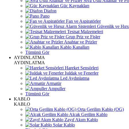
Sıva Üstü Anahtar Ve Pri
Güç Kaynakları
Diafon
Pano
Fan ve Aspiratörler
Güvenlik ve Hırsı
Tesisat Malzemeleri
Grup Priz ve Fişler
Anahtar ve Prizler
Kablo Kanalları
Tümünü Gör
AYDINLATMA
AYDINLATMA
Hareket Sensörleri
Işıldak ve Fenerler
Led Aydınlatma
Armatür
Ampuller
Tümünü Gör
KABLO
KABLO
Orta Gerilim Kablo (OG)
Alçak Gerilim Kablo
Zayıf Akım Kablo
Solar Kablo