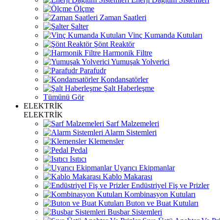
Ölçme
Zaman Saatleri
Şalter
Vinç Kumanda Kutuları
Şönt Reaktör
Harmonik Filtre
Yumuşak Yolverici
Parafudr
Kondansatörler
Şalt Haberleşme
Tümünü Gör
ELEKTRİK
ELEKTRİK
Sarf Malzemeleri
Alarm Sistemleri
Klemensler
Pedal
Isıtıcı
Uyarıcı Ekipmanlar
Kablo Makarası
Endüstriyel Fiş ve Prizler
Kombinasyon Kutuları
Buton ve Buat Kutuları
Busbar Sistemleri