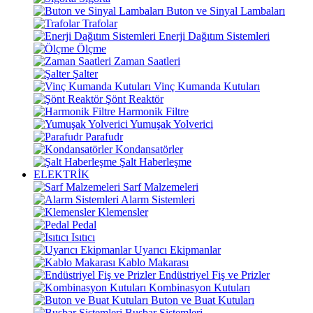
Buton ve Sinyal Lambaları
Trafolar
Enerji Dağıtım Sistemleri
Ölçme
Zaman Saatleri
Şalter
Vinç Kumanda Kutuları
Şönt Reaktör
Harmonik Filtre
Yumuşak Yolverici
Parafudr
Kondansatörler
Şalt Haberleşme
ELEKTRİK
Sarf Malzemeleri
Alarm Sistemleri
Klemensler
Pedal
Isıtıcı
Uyarıcı Ekipmanlar
Kablo Makarası
Endüstriyel Fiş ve Prizler
Kombinasyon Kutuları
Buton ve Buat Kutuları
Busbar Sistemleri