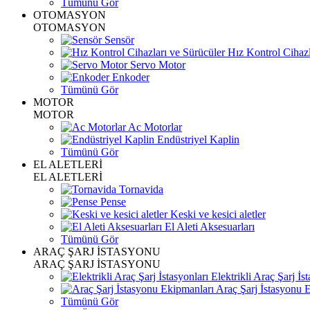
Tümünü Gör
OTOMASYON
OTOMASYON
Sensör
Hız Kontrol Cihazl
Servo Motor
Enkoder
Tümünü Gör
MOTOR
MOTOR
Ac Motorlar
Endüstriyel Kaplin
Tümünü Gör
EL ALETLERİ
EL ALETLERİ
Tornavida
Pense
Keski ve kesici aletler
El Aleti Aksesuarları
Tümünü Gör
ARAÇ ŞARJ İSTASYONU
ARAÇ ŞARJ İSTASYONU
Elektrikli Araç Şarj İst
Araç Şarj İstasyonu 
Tümünü Gör