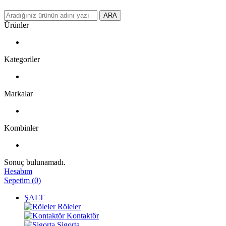
ARA
Ürünler
Kategoriler
Markalar
Kombinler
Sonuç bulunamadı.
Hesabım
Sepetim
(
0
)
ŞALT
Röleler
Kontaktör
Sigorta