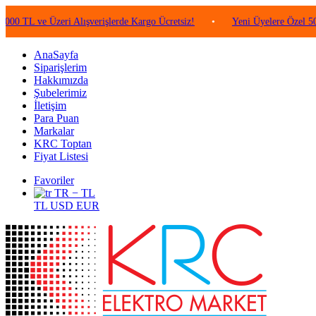
ve Üzeri Alışverişlerde Kargo Ücretsiz!
•
Yeni Üyelere Özel 50 TL Değ
AnaSayfa
Siparişlerim
Hakkımızda
Şubelerimiz
İletişim
Para Puan
Markalar
KRC Toptan
Fiyat Listesi
Favoriler
TR − TL
TL
USD
EUR