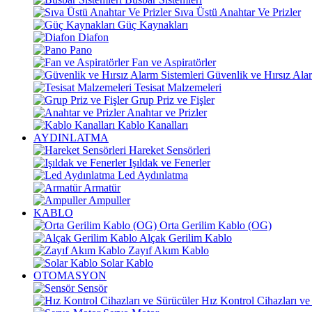
Sıva Üstü Anahtar Ve Prizler
Güç Kaynakları
Diafon
Pano
Fan ve Aspiratörler
Güvenlik ve Hırsız Alar
Tesisat Malzemeleri
Grup Priz ve Fişler
Anahtar ve Prizler
Kablo Kanalları
AYDINLATMA
Hareket Sensörleri
Işıldak ve Fenerler
Led Aydınlatma
Armatür
Ampuller
KABLO
Orta Gerilim Kablo (OG)
Alçak Gerilim Kablo
Zayıf Akım Kablo
Solar Kablo
OTOMASYON
Sensör
Hız Kontrol Cihazları ve