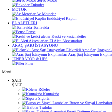
Servo Motor
Enkoder
MOTOR
Ac Motorlar
Endüstriyel Kaplin
EL ALETLERİ
Tornavida
Pense
Keski ve kesici aletler
El Aleti Aksesuarları
ARAÇ ŞARJ İSTASYONU
Elektrikli Araç Şarj İstasyonl
Araç Şarj İstasyonu Ekipma
JENERATÖR & UPS
Piller
Menü
ŞALT
ŞALT
Röleler
Kontaktör
Sigorta
Buton ve Sinyal Lambaları
Trafolar
Enerji Dağıtım Sistemleri