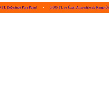
erinde Para Puan!
•
5.000 TL ve Üzeri Alışverişlerde Kargo Ücretsiz!