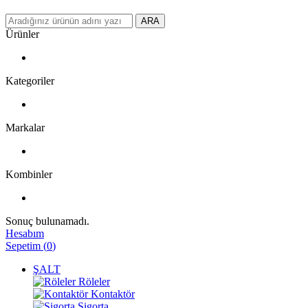
ARA
Ürünler
Kategoriler
Markalar
Kombinler
Sonuç bulunamadı.
Hesabım
Sepetim
(
0
)
ŞALT
Röleler
Kontaktör
Sigorta