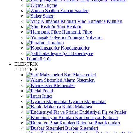
Ölçme
Zaman Saatleri
Şalter
Vinç Kumanda Kutuları
Şönt Reaktör
Harmonik Filtre
Yumuşak Yolverici
Parafudr
Kondansatörler
Şalt Haberleşme
Tümünü Gör
ELEKTRİK
ELEKTRİK
Sarf Malzemeleri
Alarm Sistemleri
Klemensler
Pedal
Isıtıcı
Uyarıcı Ekipmanlar
Kablo Makarası
Endüstriyel Fiş ve Prizler
Kombinasyon Kutuları
Buton ve Buat Kutuları
Busbar Sistemleri