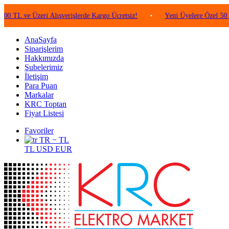
e Üzeri Alışverişlerde Kargo Ücretsiz!
•
Yeni Üyelere Özel 50 TL Değe
AnaSayfa
Siparişlerim
Hakkımızda
Şubelerimiz
İletişim
Para Puan
Markalar
KRC Toptan
Fiyat Listesi
Favoriler
TR − TL
TL
USD
EUR