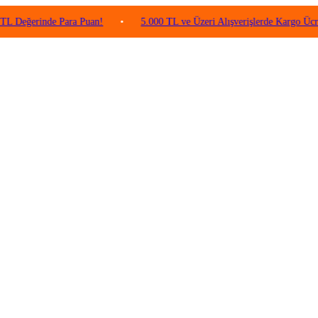
rinde Para Puan!
•
5.000 TL ve Üzeri Alışverişlerde Kargo Ücretsiz!