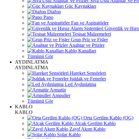
Sıva Üstü Anahtar Ve Pri
Güç Kaynakları
Diafon
Pano
Fan ve Aspiratörler
Güvenlik ve Hırsı
Tesisat Malzemeleri
Grup Priz ve Fişler
Anahtar ve Prizler
Kablo Kanalları
Tümünü Gör
AYDINLATMA
AYDINLATMA
Hareket Sensörleri
Işıldak ve Fenerler
Led Aydınlatma
Armatür
Ampuller
Tümünü Gör
KABLO
KABLO
Orta Gerilim Kablo (OG)
Alçak Gerilim Kablo
Zayıf Akım Kablo
Solar Kablo