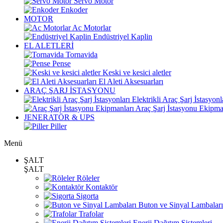
Servo Motor
Enkoder
MOTOR
Ac Motorlar
Endüstriyel Kaplin
EL ALETLERİ
Tornavida
Pense
Keski ve kesici aletler
El Aleti Aksesuarları
ARAÇ ŞARJ İSTASYONU
Elektrikli Araç Şarj İstasyonl
Araç Şarj İstasyonu Ekipma
JENERATÖR & UPS
Piller
Menü
ŞALT
ŞALT
Röleler
Kontaktör
Sigorta
Buton ve Sinyal Lambaları
Trafolar
Enerji Dağıtım Sistemleri