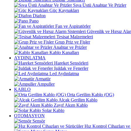
Sıva Üstü Anahtar Ve Prizler
Güç Kaynakları
Diafon
Pano
Fan ve Aspiratörler
Güvenlik ve Hırsız Alar
Tesisat Malzemeleri
Grup Priz ve Fişler
Anahtar ve Prizler
Kablo Kanalları
AYDINLATMA
Hareket Sensörleri
Işıldak ve Fenerler
Led Aydınlatma
Armatür
Ampuller
KABLO
Orta Gerilim Kablo (OG)
Alçak Gerilim Kablo
Zayıf Akım Kablo
Solar Kablo
OTOMASYON
Sensör
Hız Kontrol Cihazları ve