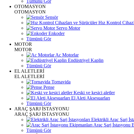
Tümünü Gör
OTOMASYON
OTOMASYON
Sensör
Hız Kontrol Cihazl
Servo Motor
Enkoder
Tümünü Gör
MOTOR
MOTOR
Ac Motorlar
Endüstriyel Kaplin
Tümünü Gör
EL ALETLERİ
EL ALETLERİ
Tornavida
Pense
Keski ve kesici aletler
El Aleti Aksesuarları
Tümünü Gör
ARAÇ ŞARJ İSTASYONU
ARAÇ ŞARJ İSTASYONU
Elektrikli Araç Şarj İst
Araç Şarj İstasyonu 
Tümünü Gör