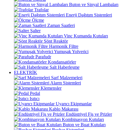
Buton ve Sinyal Lambaları
Trafolar
Enerji Dağıtım Sistemleri
Ölçme
Zaman Saatleri
Şalter
Vinç Kumanda Kutuları
Şönt Reaktör
Harmonik Filtre
Yumuşak Yolverici
Parafudr
Kondansatörler
Şalt Haberleşme
ELEKTRİK
Sarf Malzemeleri
Alarm Sistemleri
Klemensler
Pedal
Isıtıcı
Uyarıcı Ekipmanlar
Kablo Makarası
Endüstriyel Fiş ve Prizler
Kombinasyon Kutuları
Buton ve Buat Kutuları
Busbar Sistemleri