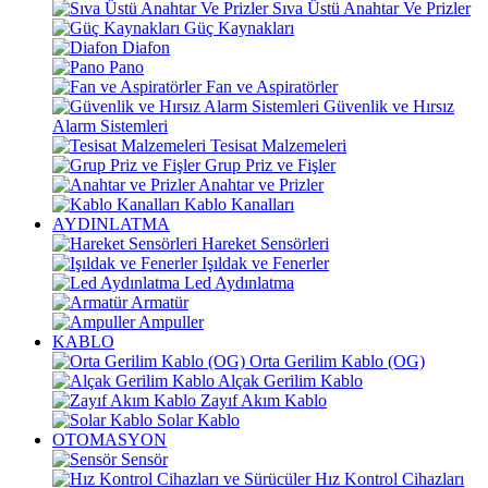
Sıva Üstü Anahtar Ve Prizler
Güç Kaynakları
Diafon
Pano
Fan ve Aspiratörler
Güvenlik ve Hırsız
Alarm Sistemleri
Tesisat Malzemeleri
Grup Priz ve Fişler
Anahtar ve Prizler
Kablo Kanalları
AYDINLATMA
Hareket Sensörleri
Işıldak ve Fenerler
Led Aydınlatma
Armatür
Ampuller
KABLO
Orta Gerilim Kablo (OG)
Alçak Gerilim Kablo
Zayıf Akım Kablo
Solar Kablo
OTOMASYON
Sensör
Hız Kontrol Cihazları