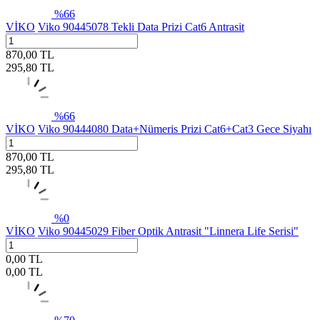
%
66
VİKO
Viko 90445078 Tekli Data Prizi Cat6 Antrasit
870,00
TL
295,80
TL
%
66
VİKO
Viko 90444080 Data+Nümeris Prizi Cat6+Cat3 Gece Siyahı
870,00
TL
295,80
TL
%
0
VİKO
Viko 90445029 Fiber Optik Antrasit "Linnera Life Serisi"
0,00
TL
0,00
TL