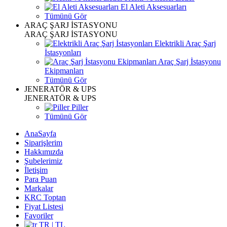
El Aleti Aksesuarları
Tümünü Gör
ARAÇ ŞARJ İSTASYONU
ARAÇ ŞARJ İSTASYONU
Elektrikli Araç Şarj
İstasyonları
Araç Şarj İstasyonu
Ekipmanları
Tümünü Gör
JENERATÖR & UPS
JENERATÖR & UPS
Piller
Tümünü Gör
AnaSayfa
Siparişlerim
Hakkımızda
Şubelerimiz
İletişim
Para Puan
Markalar
KRC Toptan
Fiyat Listesi
Favoriler
TR | TL