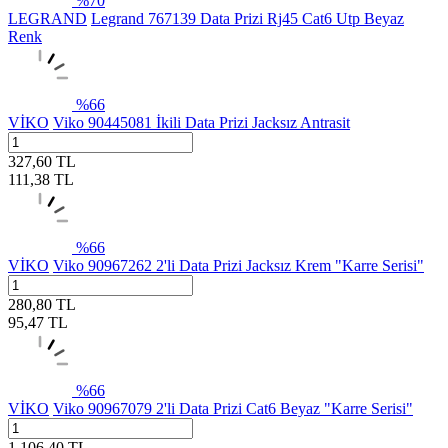
%
70
LEGRAND
Legrand 767139 Data Prizi Rj45 Cat6 Utp Beyaz
Renk
%
66
VİKO
Viko 90445081 İkili Data Prizi Jacksız Antrasit
327,60
TL
111,38
TL
%
66
VİKO
Viko 90967262 2'li Data Prizi Jacksız Krem "Karre Serisi"
280,80
TL
95,47
TL
%
66
VİKO
Viko 90967079 2'li Data Prizi Cat6 Beyaz "Karre Serisi"
1.106,40
TL