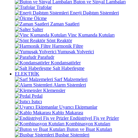
Buton ve Sinyal Lambaları
Trafolar
Enerji Dağıtım Sistemleri
Ölçme
Zaman Saatleri
Şalter
Vinç Kumanda Kutuları
Şönt Reaktör
Harmonik Filtre
Yumuşak Yolverici
Parafudr
Kondansatörler
Şalt Haberleşme
ELEKTRİK
Sarf Malzemeleri
Alarm Sistemleri
Klemensler
Pedal
Isıtıcı
Uyarıcı Ekipmanlar
Kablo Makarası
Endüstriyel Fiş ve Prizler
Kombinasyon Kutuları
Buton ve Buat Kutuları
Busbar Sistemleri