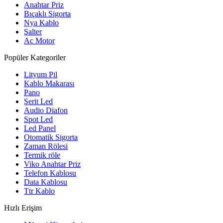
Anahtar Priz
Bıçaklı Sigorta
Nya Kablo
Şalter
Ac Motor
Popüler Kategoriler
Lityum Pil
Kablo Makarası
Pano
Şerit Led
Audio Diafon
Spot Led
Led Panel
Otomatik Sigorta
Zaman Rölesi
Termik röle
Viko Anahtar Priz
Telefon Kablosu
Data Kablosu
Ttr Kablo
Hızlı Erişim