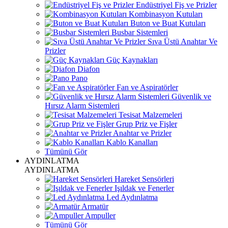
Endüstriyel Fiş ve Prizler
Kombinasyon Kutuları
Buton ve Buat Kutuları
Busbar Sistemleri
Sıva Üstü Anahtar Ve
Prizler
Güç Kaynakları
Diafon
Pano
Fan ve Aspiratörler
Güvenlik ve
Hırsız Alarm Sistemleri
Tesisat Malzemeleri
Grup Priz ve Fişler
Anahtar ve Prizler
Kablo Kanalları
Tümünü Gör
AYDINLATMA
AYDINLATMA
Hareket Sensörleri
Işıldak ve Fenerler
Led Aydınlatma
Armatür
Ampuller
Tümünü Gör