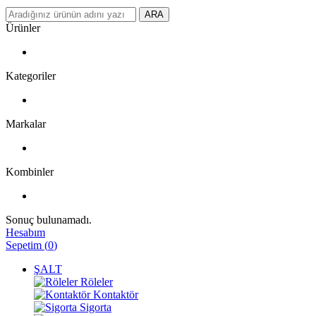
ARA
Ürünler
Kategoriler
Markalar
Kombinler
Sonuç bulunamadı.
Hesabım
Sepetim
(
0
)
ŞALT
Röleler
Kontaktör
Sigorta