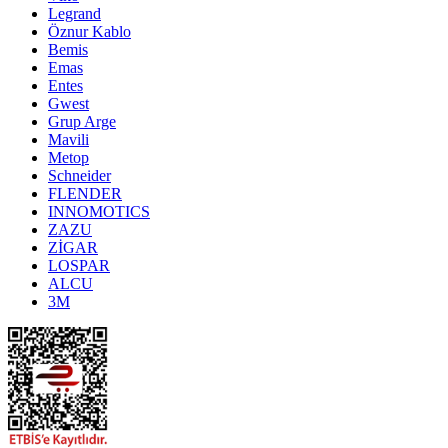
Legrand
Öznur Kablo
Bemis
Emas
Entes
Gwest
Grup Arge
Mavili
Metop
Schneider
FLENDER
INNOMOTICS
ZAZU
ZİGAR
LOSPAR
ALCU
3M