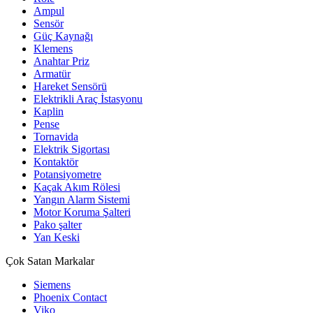
Ampul
Sensör
Güç Kaynağı
Klemens
Anahtar Priz
Armatür
Hareket Sensörü
Elektrikli Araç İstasyonu
Kaplin
Pense
Tornavida
Elektrik Sigortası
Kontaktör
Potansiyometre
Kaçak Akım Rölesi
Yangın Alarm Sistemi
Motor Koruma Şalteri
Pako şalter
Yan Keski
Çok Satan Markalar
Siemens
Phoenix Contact
Viko