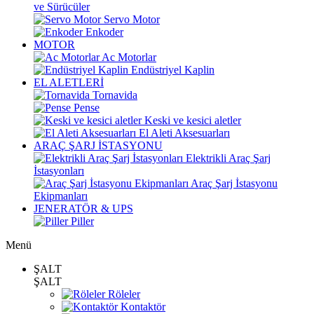
ve Sürücüler
Servo Motor
Enkoder
MOTOR
Ac Motorlar
Endüstriyel Kaplin
EL ALETLERİ
Tornavida
Pense
Keski ve kesici aletler
El Aleti Aksesuarları
ARAÇ ŞARJ İSTASYONU
Elektrikli Araç Şarj
İstasyonları
Araç Şarj İstasyonu
Ekipmanları
JENERATÖR & UPS
Piller
Menü
ŞALT
ŞALT
Röleler
Kontaktör