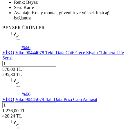
Renk: Beyaz
Seri: Karre
Avantajı: Kolay montaj, güvenilir ve yüksek hızlı ağ
bağlantısı
BENZER ÜRÜNLER
%
66
VİKO
Viko 90444078 Tekli Data Cat6 Gece Siyahı "Linnera Life
Serisi"
870,00
TL
295,80
TL
%
66
VİKO
Viko 90445079 İkili Data Prizi Cat6 Antrasit
1.236,00
TL
420,24
TL