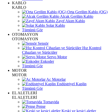
KABLO
KABLO
Orta Gerilim Kablo (OG)
Alçak Gerilim Kablo
Zayıf Akım Kablo
Solar Kablo
Tümünü Gör
OTOMASYON
OTOMASYON
Sensör
Hız Kontrol
Cihazları ve Sürücüler
Servo Motor
Enkoder
Tümünü Gör
MOTOR
MOTOR
Ac Motorlar
Endüstriyel Kaplin
Tümünü Gör
EL ALETLERİ
EL ALETLERİ
Tornavida
Pense
Keski ve kesici aletler