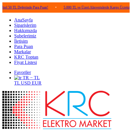
L Değerinde Para Puan!
•
5.000 TL ve Üzeri Alışverişlerde Kargo Ücretsiz!
•
AnaSayfa
Siparişlerim
Hakkımızda
Şubelerimiz
İletişim
Para Puan
Markalar
KRC Toptan
Fiyat Listesi
Favoriler
TR − TL
TL
USD
EUR