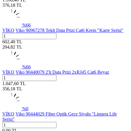
376,18
TL
%
66
VİKO
Viko 90967278 Tekli Data Prizi Cat6 Krem "Karre Serisi"
602,40
TL
204,82
TL
%
66
VİKO
Viko 90440079 2'li Data Prizi 2xRJ45 Cat6 Beyaz
1.047,60
TL
356,18
TL
%
0
VİKO
Viko 90444029 Fiber Optik Gece Siyahı "Linnera Life
Serisi"
0,00
TL