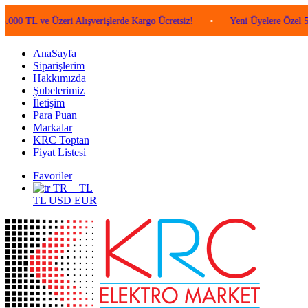
 ve Üzeri Alışverişlerde Kargo Ücretsiz!
•
Yeni Üyelere Özel 50 TL De
AnaSayfa
Siparişlerim
Hakkımızda
Şubelerimiz
İletişim
Para Puan
Markalar
KRC Toptan
Fiyat Listesi
Favoriler
TR − TL
TL
USD
EUR