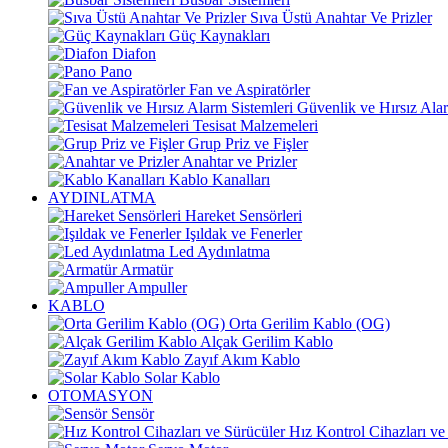
Sıva Üstü Anahtar Ve Prizler
Güç Kaynakları
Diafon
Pano
Fan ve Aspiratörler
Güvenlik ve Hırsız Alar
Tesisat Malzemeleri
Grup Priz ve Fişler
Anahtar ve Prizler
Kablo Kanalları
AYDINLATMA
Hareket Sensörleri
Işıldak ve Fenerler
Led Aydınlatma
Armatür
Ampuller
KABLO
Orta Gerilim Kablo (OG)
Alçak Gerilim Kablo
Zayıf Akım Kablo
Solar Kablo
OTOMASYON
Sensör
Hız Kontrol Cihazları ve