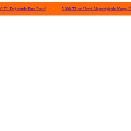
ğerinde Para Puan!
•
5.000 TL ve Üzeri Alışverişlerde Kargo Ücretsiz!