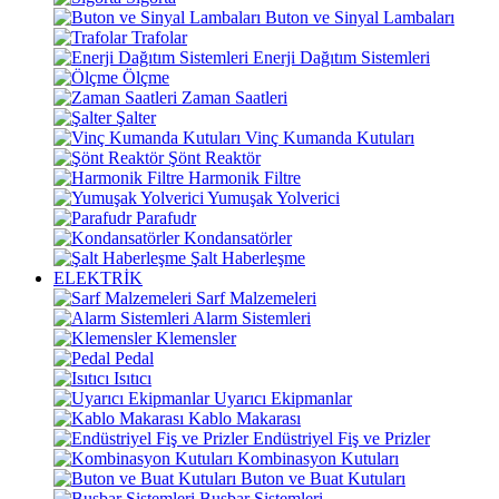
Buton ve Sinyal Lambaları
Trafolar
Enerji Dağıtım Sistemleri
Ölçme
Zaman Saatleri
Şalter
Vinç Kumanda Kutuları
Şönt Reaktör
Harmonik Filtre
Yumuşak Yolverici
Parafudr
Kondansatörler
Şalt Haberleşme
ELEKTRİK
Sarf Malzemeleri
Alarm Sistemleri
Klemensler
Pedal
Isıtıcı
Uyarıcı Ekipmanlar
Kablo Makarası
Endüstriyel Fiş ve Prizler
Kombinasyon Kutuları
Buton ve Buat Kutuları
Busbar Sistemleri