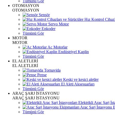
Tümünü Gör
OTOMASYON
OTOMASYON
Sensör
Hız Kontrol Cihazl
Servo Motor
Enkoder
Tümünü Gör
MOTOR
MOTOR
Ac Motorlar
Endüstriyel Kaplin
Tümünü Gör
EL ALETLERİ
EL ALETLERİ
Tornavida
Pense
Keski ve kesici aletler
El Aleti Aksesuarları
Tümünü Gör
ARAÇ ŞARJ İSTASYONU
ARAÇ ŞARJ İSTASYONU
Elektrikli Araç Şarj İst
Araç Şarj İstasyonu 
Tümünü Gör