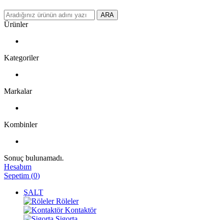
ARA
Ürünler
Kategoriler
Markalar
Kombinler
Sonuç bulunamadı.
Hesabım
Sepetim
(
0
)
ŞALT
Röleler
Kontaktör
Sigorta