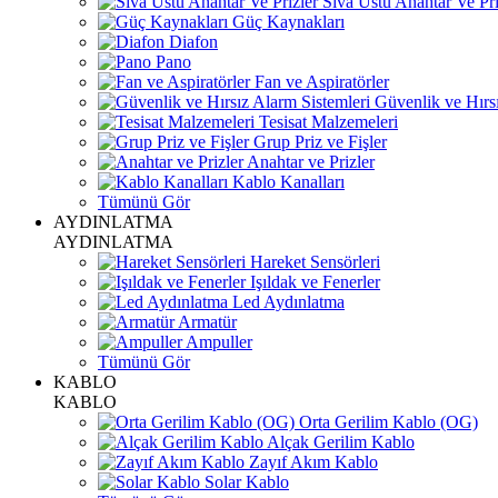
Sıva Üstü Anahtar Ve Pri
Güç Kaynakları
Diafon
Pano
Fan ve Aspiratörler
Güvenlik ve Hırsı
Tesisat Malzemeleri
Grup Priz ve Fişler
Anahtar ve Prizler
Kablo Kanalları
Tümünü Gör
AYDINLATMA
AYDINLATMA
Hareket Sensörleri
Işıldak ve Fenerler
Led Aydınlatma
Armatür
Ampuller
Tümünü Gör
KABLO
KABLO
Orta Gerilim Kablo (OG)
Alçak Gerilim Kablo
Zayıf Akım Kablo
Solar Kablo