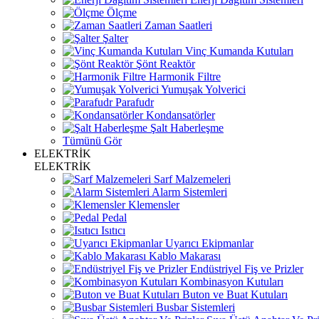
Ölçme
Zaman Saatleri
Şalter
Vinç Kumanda Kutuları
Şönt Reaktör
Harmonik Filtre
Yumuşak Yolverici
Parafudr
Kondansatörler
Şalt Haberleşme
Tümünü Gör
ELEKTRİK
ELEKTRİK
Sarf Malzemeleri
Alarm Sistemleri
Klemensler
Pedal
Isıtıcı
Uyarıcı Ekipmanlar
Kablo Makarası
Endüstriyel Fiş ve Prizler
Kombinasyon Kutuları
Buton ve Buat Kutuları
Busbar Sistemleri