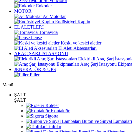
Servo Motor
Enkoder
MOTOR
Ac Motorlar
Endüstriyel Kaplin
EL ALETLERİ
Tornavida
Pense
Keski ve kesici aletler
El Aleti Aksesuarları
ARAÇ ŞARJ İSTASYONU
Elektrikli Araç Şarj İstasyonl
Araç Şarj İstasyonu Ekipma
JENERATÖR & UPS
Piller
Menü
ŞALT
ŞALT
Röleler
Kontaktör
Sigorta
Buton ve Sinyal Lambaları
Trafolar
Enerji Dağıtım Sistemleri