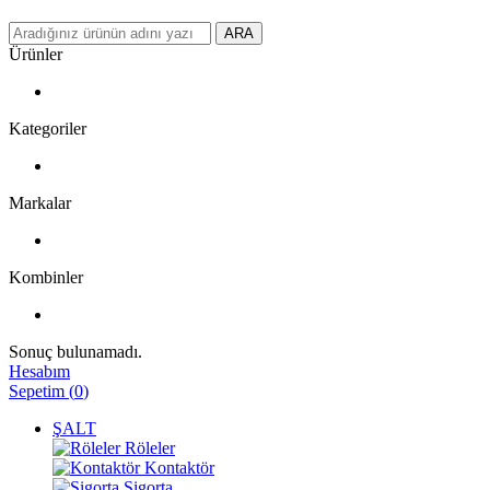
ARA
Ürünler
Kategoriler
Markalar
Kombinler
Sonuç bulunamadı.
Hesabım
Sepetim
(
0
)
ŞALT
Röleler
Kontaktör
Sigorta