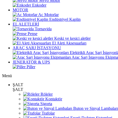
Servo Motor
Enkoder
MOTOR
Ac Motorlar
Endüstriyel Kaplin
EL ALETLERİ
Tornavida
Pense
Keski ve kesici aletler
El Aleti Aksesuarları
ARAÇ ŞARJ İSTASYONU
Elektrikli Araç Şarj İstasyonl
Araç Şarj İstasyonu Ekipma
JENERATÖR & UPS
Piller
Menü
ŞALT
ŞALT
Röleler
Kontaktör
Sigorta
Buton ve Sinyal Lambaları
Trafolar
Enerji Dağıtım Sistemleri