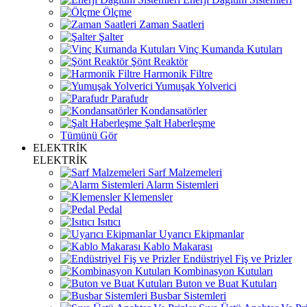
Ölçme
Zaman Saatleri
Şalter
Vinç Kumanda Kutuları
Şönt Reaktör
Harmonik Filtre
Yumuşak Yolverici
Parafudr
Kondansatörler
Şalt Haberleşme
Tümünü Gör
ELEKTRİK
ELEKTRİK
Sarf Malzemeleri
Alarm Sistemleri
Klemensler
Pedal
Isıtıcı
Uyarıcı Ekipmanlar
Kablo Makarası
Endüstriyel Fiş ve Prizler
Kombinasyon Kutuları
Buton ve Buat Kutuları
Busbar Sistemleri