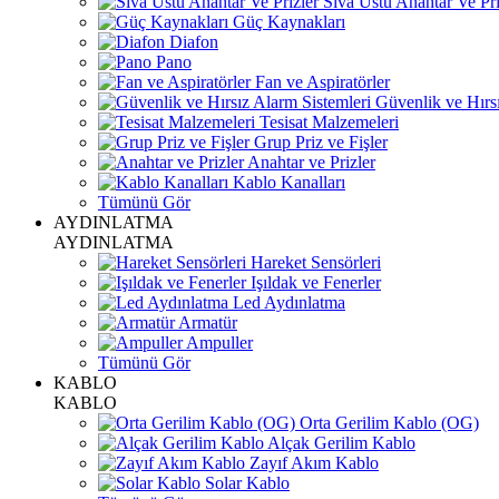
Sıva Üstü Anahtar Ve Pri
Güç Kaynakları
Diafon
Pano
Fan ve Aspiratörler
Güvenlik ve Hırsı
Tesisat Malzemeleri
Grup Priz ve Fişler
Anahtar ve Prizler
Kablo Kanalları
Tümünü Gör
AYDINLATMA
AYDINLATMA
Hareket Sensörleri
Işıldak ve Fenerler
Led Aydınlatma
Armatür
Ampuller
Tümünü Gör
KABLO
KABLO
Orta Gerilim Kablo (OG)
Alçak Gerilim Kablo
Zayıf Akım Kablo
Solar Kablo