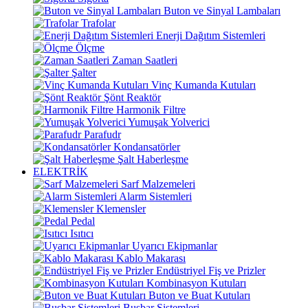
Buton ve Sinyal Lambaları
Trafolar
Enerji Dağıtım Sistemleri
Ölçme
Zaman Saatleri
Şalter
Vinç Kumanda Kutuları
Şönt Reaktör
Harmonik Filtre
Yumuşak Yolverici
Parafudr
Kondansatörler
Şalt Haberleşme
ELEKTRİK
Sarf Malzemeleri
Alarm Sistemleri
Klemensler
Pedal
Isıtıcı
Uyarıcı Ekipmanlar
Kablo Makarası
Endüstriyel Fiş ve Prizler
Kombinasyon Kutuları
Buton ve Buat Kutuları
Busbar Sistemleri