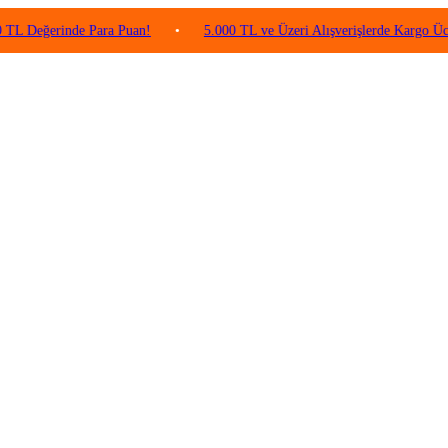
rinde Para Puan!
•
5.000 TL ve Üzeri Alışverişlerde Kargo Ücretsiz!