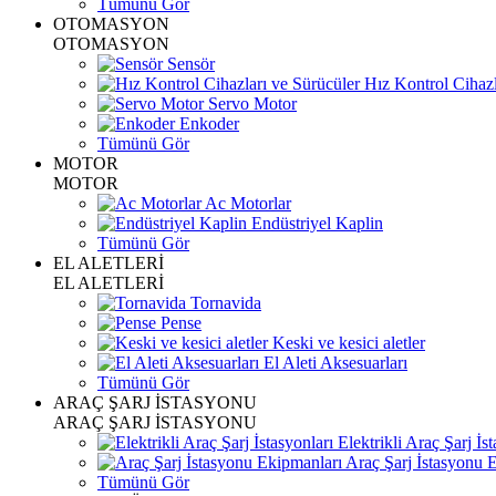
Tümünü Gör
OTOMASYON
OTOMASYON
Sensör
Hız Kontrol Cihazl
Servo Motor
Enkoder
Tümünü Gör
MOTOR
MOTOR
Ac Motorlar
Endüstriyel Kaplin
Tümünü Gör
EL ALETLERİ
EL ALETLERİ
Tornavida
Pense
Keski ve kesici aletler
El Aleti Aksesuarları
Tümünü Gör
ARAÇ ŞARJ İSTASYONU
ARAÇ ŞARJ İSTASYONU
Elektrikli Araç Şarj İst
Araç Şarj İstasyonu 
Tümünü Gör