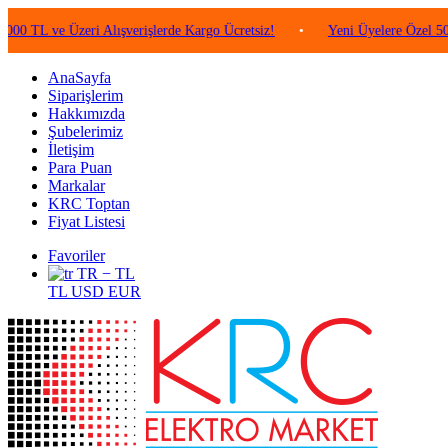
e Üzeri Alışverişlerde Kargo Ücretsiz!
•
Yeni Üyelere Özel 50 TL Değe
AnaSayfa
Siparişlerim
Hakkımızda
Şubelerimiz
İletişim
Para Puan
Markalar
KRC Toptan
Fiyat Listesi
Favoriler
TR − TL
TL
USD
EUR