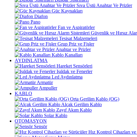
Sıva Üstü Anahtar Ve Prizler
Güç Kaynakları
Diafon
Pano
Fan ve Aspiratörler
Güvenlik ve Hırsız Alar
Tesisat Malzemeleri
Grup Priz ve Fişler
Anahtar ve Prizler
Kablo Kanalları
AYDINLATMA
Hareket Sensörleri
Işıldak ve Fenerler
Led Aydınlatma
Armatür
Ampuller
KABLO
Orta Gerilim Kablo (OG)
Alçak Gerilim Kablo
Zayıf Akım Kablo
Solar Kablo
OTOMASYON
Sensör
Hız Kontrol Cihazları ve