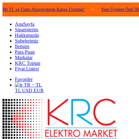
e Üzeri Alışverişlerde Kargo Ücretsiz!
•
Yeni Üyelere Özel 50 TL Değe
AnaSayfa
Siparişlerim
Hakkımızda
Şubelerimiz
İletişim
Para Puan
Markalar
KRC Toptan
Fiyat Listesi
Favoriler
TR − TL
TL
USD
EUR