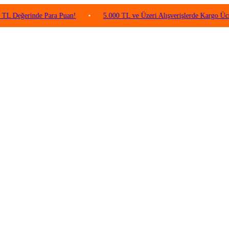
rinde Para Puan!
•
5.000 TL ve Üzeri Alışverişlerde Kargo Ücretsiz!