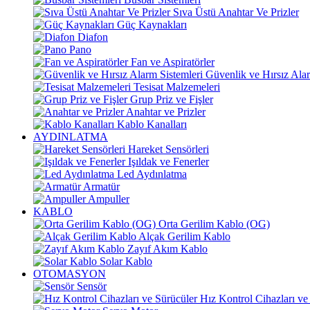
Sıva Üstü Anahtar Ve Prizler
Güç Kaynakları
Diafon
Pano
Fan ve Aspiratörler
Güvenlik ve Hırsız Alar
Tesisat Malzemeleri
Grup Priz ve Fişler
Anahtar ve Prizler
Kablo Kanalları
AYDINLATMA
Hareket Sensörleri
Işıldak ve Fenerler
Led Aydınlatma
Armatür
Ampuller
KABLO
Orta Gerilim Kablo (OG)
Alçak Gerilim Kablo
Zayıf Akım Kablo
Solar Kablo
OTOMASYON
Sensör
Hız Kontrol Cihazları ve