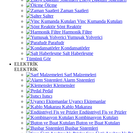
Ölçme
Zaman Saatleri
Şalter
Vinç Kumanda Kutuları
Şönt Reaktör
Harmonik Filtre
Yumuşak Yolverici
Parafudr
Kondansatörler
Şalt Haberleşme
Tümünü Gör
ELEKTRİK
ELEKTRİK
Sarf Malzemeleri
Alarm Sistemleri
Klemensler
Pedal
Isıtıcı
Uyarıcı Ekipmanlar
Kablo Makarası
Endüstriyel Fiş ve Prizler
Kombinasyon Kutuları
Buton ve Buat Kutuları
Busbar Sistemleri