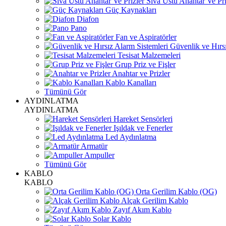
Sıva Üstü Anahtar Ve Pri
Güç Kaynakları
Diafon
Pano
Fan ve Aspiratörler
Güvenlik ve Hırsı
Tesisat Malzemeleri
Grup Priz ve Fişler
Anahtar ve Prizler
Kablo Kanalları
Tümünü Gör
AYDINLATMA
AYDINLATMA
Hareket Sensörleri
Işıldak ve Fenerler
Led Aydınlatma
Armatür
Ampuller
Tümünü Gör
KABLO
KABLO
Orta Gerilim Kablo (OG)
Alçak Gerilim Kablo
Zayıf Akım Kablo
Solar Kablo