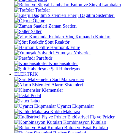
Buton ve Sinyal Lambaları
Trafolar
Enerji Dağıtım Sistemleri
Ölçme
Zaman Saatleri
Şalter
Vinç Kumanda Kutuları
Şönt Reaktör
Harmonik Filtre
Yumuşak Yolverici
Parafudr
Kondansatörler
Şalt Haberleşme
ELEKTRİK
Sarf Malzemeleri
Alarm Sistemleri
Klemensler
Pedal
Isıtıcı
Uyarıcı Ekipmanlar
Kablo Makarası
Endüstriyel Fiş ve Prizler
Kombinasyon Kutuları
Buton ve Buat Kutuları
Busbar Sistemleri