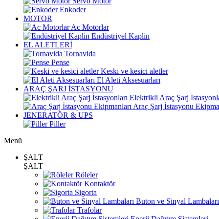
Servo Motor
Enkoder
MOTOR
Ac Motorlar
Endüstriyel Kaplin
EL ALETLERİ
Tornavida
Pense
Keski ve kesici aletler
El Aleti Aksesuarları
ARAÇ ŞARJ İSTASYONU
Elektrikli Araç Şarj İstasyonl
Araç Şarj İstasyonu Ekipma
JENERATÖR & UPS
Piller
Menü
ŞALT
ŞALT
Röleler
Kontaktör
Sigorta
Buton ve Sinyal Lambaları
Trafolar
Enerji Dağıtım Sistemleri