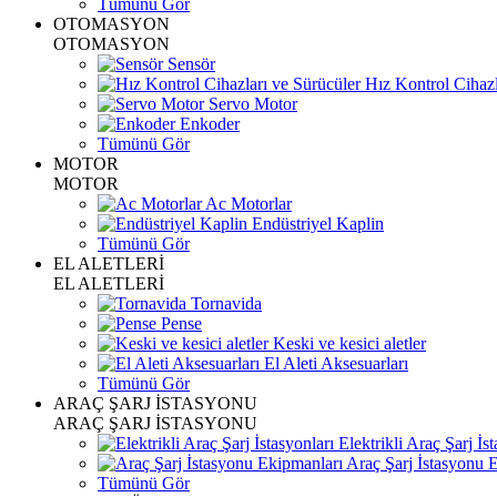
Tümünü Gör
OTOMASYON
OTOMASYON
Sensör
Hız Kontrol Cihazl
Servo Motor
Enkoder
Tümünü Gör
MOTOR
MOTOR
Ac Motorlar
Endüstriyel Kaplin
Tümünü Gör
EL ALETLERİ
EL ALETLERİ
Tornavida
Pense
Keski ve kesici aletler
El Aleti Aksesuarları
Tümünü Gör
ARAÇ ŞARJ İSTASYONU
ARAÇ ŞARJ İSTASYONU
Elektrikli Araç Şarj İst
Araç Şarj İstasyonu 
Tümünü Gör