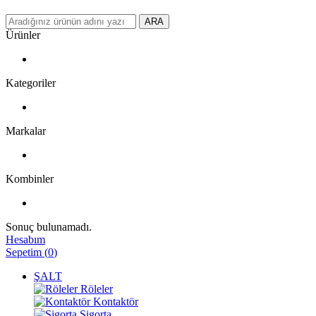
ARA
Ürünler
Kategoriler
Markalar
Kombinler
Sonuç bulunamadı.
Hesabım
Sepetim
(
0
)
ŞALT
Röleler
Kontaktör
Sigorta