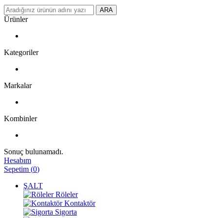
ARA
Ürünler
Kategoriler
Markalar
Kombinler
Sonuç bulunamadı.
Hesabım
Sepetim
(
0
)
ŞALT
Röleler
Kontaktör
Sigorta