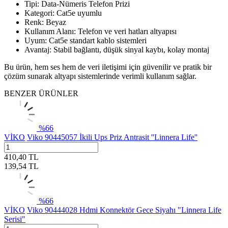
Tipi: Data-Nümeris Telefon Prizi
Kategori: Cat5e uyumlu
Renk: Beyaz
Kullanım Alanı: Telefon ve veri hatları altyapısı
Uyum: Cat5e standart kablo sistemleri
Avantaj: Stabil bağlantı, düşük sinyal kaybı, kolay montaj
Bu ürün, hem ses hem de veri iletişimi için güvenilir ve pratik bir
çözüm sunarak altyapı sistemlerinde verimli kullanım sağlar.
BENZER ÜRÜNLER
%
66
VİKO
Viko 90445057 İkili Ups Priz Antrasit ''Linnera Life''
410,40
TL
139,54
TL
%
66
VİKO
Viko 90444028 Hdmi Konnektör Gece Siyahı "Linnera Life
Serisi"