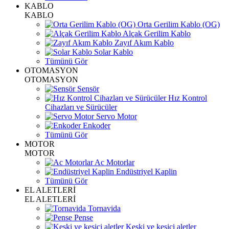
KABLO
KABLO
Orta Gerilim Kablo (OG)
Alçak Gerilim Kablo
Zayıf Akım Kablo
Solar Kablo
Tümünü Gör
OTOMASYON
OTOMASYON
Sensör
Hız Kontrol
Cihazları ve Sürücüler
Servo Motor
Enkoder
Tümünü Gör
MOTOR
MOTOR
Ac Motorlar
Endüstriyel Kaplin
Tümünü Gör
EL ALETLERİ
EL ALETLERİ
Tornavida
Pense
Keski ve kesici aletler