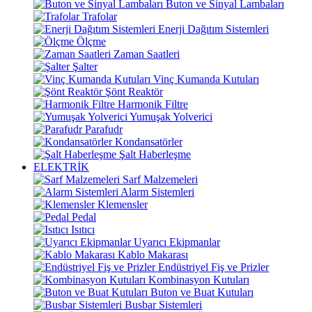
Buton ve Sinyal Lambaları
Trafolar
Enerji Dağıtım Sistemleri
Ölçme
Zaman Saatleri
Şalter
Vinç Kumanda Kutuları
Şönt Reaktör
Harmonik Filtre
Yumuşak Yolverici
Parafudr
Kondansatörler
Şalt Haberleşme
ELEKTRİK
Sarf Malzemeleri
Alarm Sistemleri
Klemensler
Pedal
Isıtıcı
Uyarıcı Ekipmanlar
Kablo Makarası
Endüstriyel Fiş ve Prizler
Kombinasyon Kutuları
Buton ve Buat Kutuları
Busbar Sistemleri