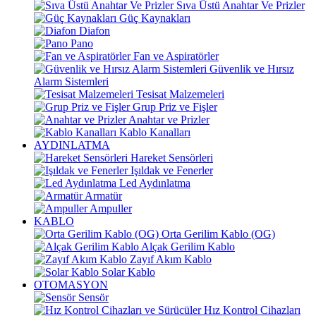
Sıva Üstü Anahtar Ve Prizler
Güç Kaynakları
Diafon
Pano
Fan ve Aspiratörler
Güvenlik ve Hırsız
Alarm Sistemleri
Tesisat Malzemeleri
Grup Priz ve Fişler
Anahtar ve Prizler
Kablo Kanalları
AYDINLATMA
Hareket Sensörleri
Işıldak ve Fenerler
Led Aydınlatma
Armatür
Ampuller
KABLO
Orta Gerilim Kablo (OG)
Alçak Gerilim Kablo
Zayıf Akım Kablo
Solar Kablo
OTOMASYON
Sensör
Hız Kontrol Cihazları