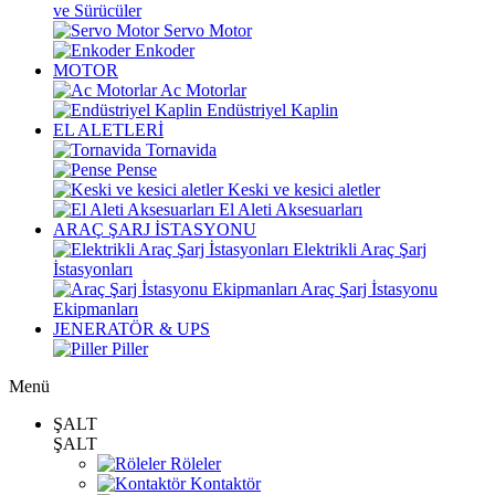
ve Sürücüler
Servo Motor
Enkoder
MOTOR
Ac Motorlar
Endüstriyel Kaplin
EL ALETLERİ
Tornavida
Pense
Keski ve kesici aletler
El Aleti Aksesuarları
ARAÇ ŞARJ İSTASYONU
Elektrikli Araç Şarj
İstasyonları
Araç Şarj İstasyonu
Ekipmanları
JENERATÖR & UPS
Piller
Menü
ŞALT
ŞALT
Röleler
Kontaktör