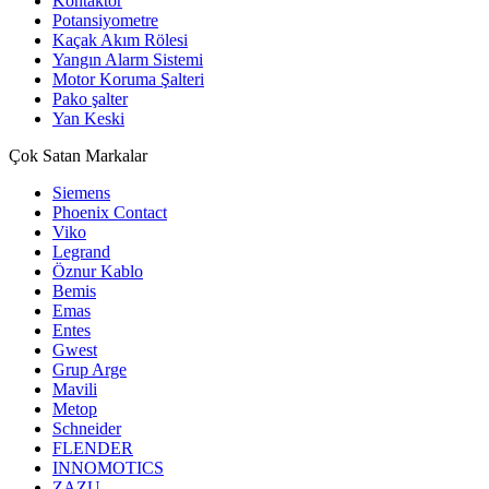
Kontaktör
Potansiyometre
Kaçak Akım Rölesi
Yangın Alarm Sistemi
Motor Koruma Şalteri
Pako şalter
Yan Keski
Çok Satan Markalar
Siemens
Phoenix Contact
Viko
Legrand
Öznur Kablo
Bemis
Emas
Entes
Gwest
Grup Arge
Mavili
Metop
Schneider
FLENDER
INNOMOTICS
ZAZU