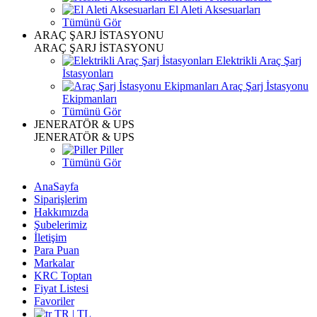
El Aleti Aksesuarları
Tümünü Gör
ARAÇ ŞARJ İSTASYONU
ARAÇ ŞARJ İSTASYONU
Elektrikli Araç Şarj
İstasyonları
Araç Şarj İstasyonu
Ekipmanları
Tümünü Gör
JENERATÖR & UPS
JENERATÖR & UPS
Piller
Tümünü Gör
AnaSayfa
Siparişlerim
Hakkımızda
Şubelerimiz
İletişim
Para Puan
Markalar
KRC Toptan
Fiyat Listesi
Favoriler
TR | TL