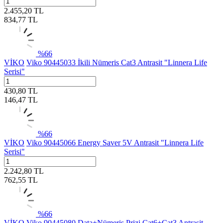
2.455,20
TL
834,77
TL
%
66
VİKO
Viko 90445033 İkili Nümeris Cat3 Antrasit "Linnera Life
Serisi"
430,80
TL
146,47
TL
%
66
VİKO
Viko 90445066 Energy Saver 5V Antrasit "Linnera Life
Serisi"
2.242,80
TL
762,55
TL
%
66
VİKO
Viko 90445080 Data+Nümeris Prizi Cat6+Cat3 Antrasit