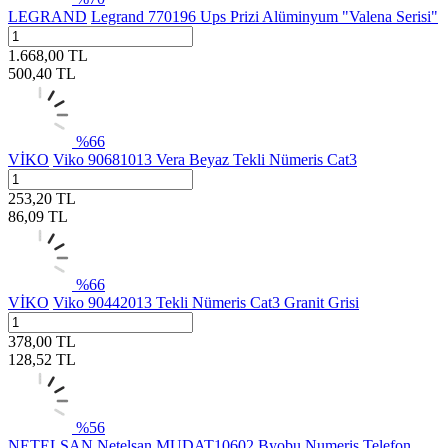
LEGRAND
Legrand 770196 Ups Prizi Alüminyum "Valena Serisi"
1.668,00
TL
500,40
TL
%
66
VİKO
Viko 90681013 Vera Beyaz Tekli Nümeris Cat3
253,20
TL
86,09
TL
%
66
VİKO
Viko 90442013 Tekli Nümeris Cat3 Granit Grisi
378,00
TL
128,52
TL
%
56
NETELSAN
Netelsan MUDAT10602 Byobu Numeris Telefon