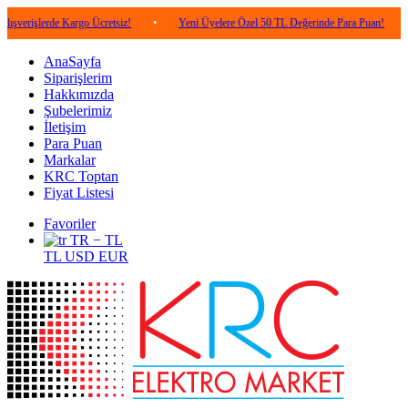
rde Kargo Ücretsiz!
•
Yeni Üyelere Özel 50 TL Değerinde Para Puan!
•
5.000
AnaSayfa
Siparişlerim
Hakkımızda
Şubelerimiz
İletişim
Para Puan
Markalar
KRC Toptan
Fiyat Listesi
Favoriler
TR − TL
TL
USD
EUR