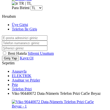
TR | TL
Para Birimi
Hesabım
Üye Girişi
Telefon İle Giriş
Beni Hatırla
Şifremi Unuttum
Kayıt Ol
Giriş Yap
Sepetim
Anasayfa
ELEKTRİK
Anahtar ve Prizler
Priz
Telefon Prizi
Viko 90440072 Data-Nümeris Telefon Prizi Cat5e Beyaz