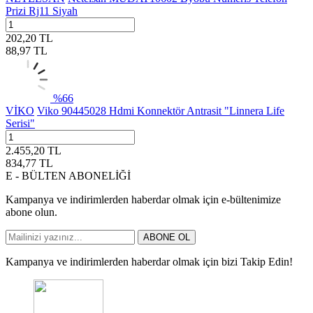
Prizi Rj11 Siyah
202,20
TL
88,97
TL
%
66
VİKO
Viko 90445028 Hdmi Konnektör Antrasit "Linnera Life
Serisi"
2.455,20
TL
834,77
TL
E - BÜLTEN ABONELİĞİ
Kampanya ve indirimlerden haberdar olmak için e-bültenimize
abone olun.
ABONE OL
Kampanya ve indirimlerden haberdar olmak için bizi Takip Edin!