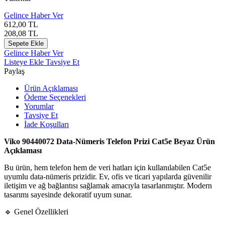
Gelince Haber Ver
612,00
TL
208,08
TL
Sepete Ekle
Gelince Haber Ver
Listeye Ekle
Tavsiye Et
Paylaş
Ürün Açıklaması
Ödeme Seçenekleri
Yorumlar
Tavsiye Et
İade Koşulları
Viko 90440072 Data-Nümeris Telefon Prizi Cat5e Beyaz Ürün
Açıklaması
Bu ürün, hem telefon hem de veri hatları için kullanılabilen Cat5e
uyumlu data-nümeris prizidir. Ev, ofis ve ticari yapılarda güvenilir
iletişim ve ağ bağlantısı sağlamak amacıyla tasarlanmıştır. Modern
tasarımı sayesinde dekoratif uyum sunar.
🔹 Genel Özellikleri