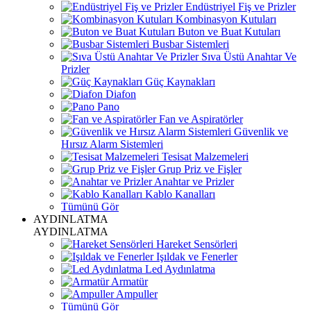
Endüstriyel Fiş ve Prizler
Kombinasyon Kutuları
Buton ve Buat Kutuları
Busbar Sistemleri
Sıva Üstü Anahtar Ve
Prizler
Güç Kaynakları
Diafon
Pano
Fan ve Aspiratörler
Güvenlik ve
Hırsız Alarm Sistemleri
Tesisat Malzemeleri
Grup Priz ve Fişler
Anahtar ve Prizler
Kablo Kanalları
Tümünü Gör
AYDINLATMA
AYDINLATMA
Hareket Sensörleri
Işıldak ve Fenerler
Led Aydınlatma
Armatür
Ampuller
Tümünü Gör