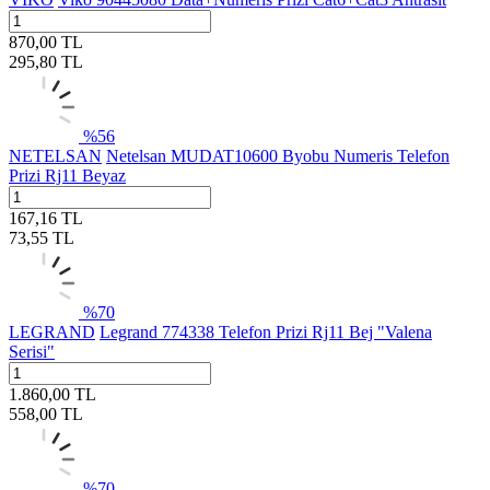
870,00
TL
295,80
TL
%
56
NETELSAN
Netelsan MUDAT10600 Byobu Numeris Telefon
Prizi Rj11 Beyaz
167,16
TL
73,55
TL
%
70
LEGRAND
Legrand 774338 Telefon Prizi Rj11 Bej "Valena
Serisi"
1.860,00
TL
558,00
TL
%
70