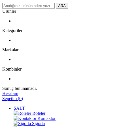
ARA
Ürünler
Kategoriler
Markalar
Kombinler
Sonuç bulunamadı.
Hesabım
Sepetim
(
0
)
ŞALT
Röleler
Kontaktör
Sigorta