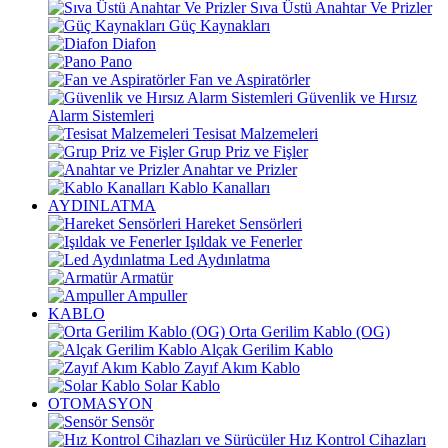
Sıva Üstü Anahtar Ve Prizler
Güç Kaynakları
Diafon
Pano
Fan ve Aspiratörler
Güvenlik ve Hırsız
Alarm Sistemleri
Tesisat Malzemeleri
Grup Priz ve Fişler
Anahtar ve Prizler
Kablo Kanalları
AYDINLATMA
Hareket Sensörleri
Işıldak ve Fenerler
Led Aydınlatma
Armatür
Ampuller
KABLO
Orta Gerilim Kablo (OG)
Alçak Gerilim Kablo
Zayıf Akım Kablo
Solar Kablo
OTOMASYON
Sensör
Hız Kontrol Cihazları