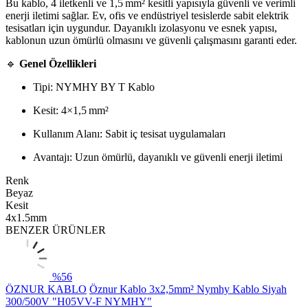
Bu kablo, 4 iletkenli ve 1,5 mm² kesitli yapısıyla güvenli ve verimli
enerji iletimi sağlar. Ev, ofis ve endüstriyel tesislerde sabit elektrik
tesisatları için uygundur. Dayanıklı izolasyonu ve esnek yapısı,
kablonun uzun ömürlü olmasını ve güvenli çalışmasını garanti eder.
🔹
Genel Özellikleri
Tipi: NYMHY BY T Kablo
Kesit: 4×1,5 mm²
Kullanım Alanı: Sabit iç tesisat uygulamaları
Avantajı: Uzun ömürlü, dayanıklı ve güvenli enerji iletimi
Renk
Beyaz
Kesit
4x1.5mm
BENZER ÜRÜNLER
%
56
ÖZNUR KABLO
Öznur Kablo 3x2,5mm² Nymhy Kablo Siyah
300/500V "H05VV-F NYMHY"