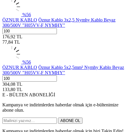
%
56
ÖZNUR KABLO
Öznur Kablo 3x2,5 Nymhy Kablo Beyaz
300/500V "H05VV-F NYMHY"
176,92
TL
77,84
TL
%
56
ÖZNUR KABLO
Öznur Kablo 5x2,5mm² Nymhy Kablo Beyaz
300/500V "H05VV-F NYMHY"
304,08
TL
133,80
TL
E - BÜLTEN ABONELİĞİ
Kampanya ve indirimlerden haberdar olmak için e-bültenimize
abone olun.
ABONE OL
Kampanya ve indirimlerden haberdar olmak için bizi Takip Edin!