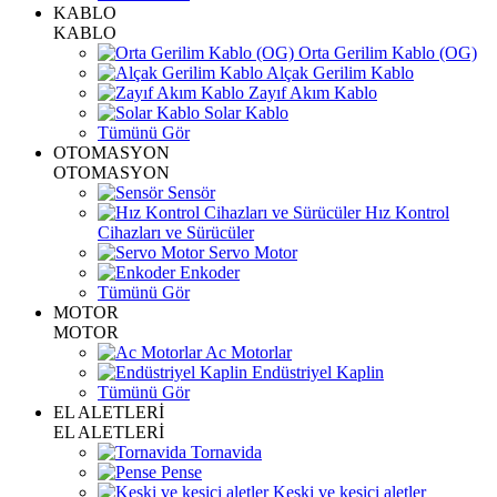
KABLO
KABLO
Orta Gerilim Kablo (OG)
Alçak Gerilim Kablo
Zayıf Akım Kablo
Solar Kablo
Tümünü Gör
OTOMASYON
OTOMASYON
Sensör
Hız Kontrol
Cihazları ve Sürücüler
Servo Motor
Enkoder
Tümünü Gör
MOTOR
MOTOR
Ac Motorlar
Endüstriyel Kaplin
Tümünü Gör
EL ALETLERİ
EL ALETLERİ
Tornavida
Pense
Keski ve kesici aletler