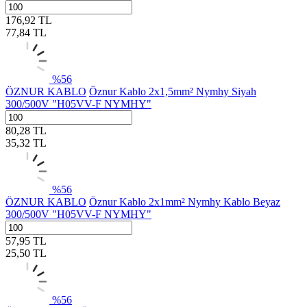
176,92
TL
77,84
TL
%
56
ÖZNUR KABLO
Öznur Kablo 2x1,5mm² Nymhy Siyah
300/500V "H05VV-F NYMHY"
80,28
TL
35,32
TL
%
56
ÖZNUR KABLO
Öznur Kablo 2x1mm² Nymhy Kablo Beyaz
300/500V "H05VV-F NYMHY"
57,95
TL
25,50
TL
%
56