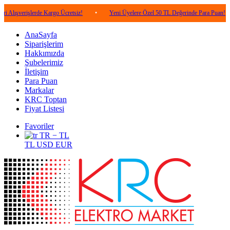
işlerde Kargo Ücretsiz!
•
Yeni Üyelere Özel 50 TL Değerinde Para Puan!
•
5
AnaSayfa
Siparişlerim
Hakkımızda
Şubelerimiz
İletişim
Para Puan
Markalar
KRC Toptan
Fiyat Listesi
Favoriler
TR − TL
TL
USD
EUR