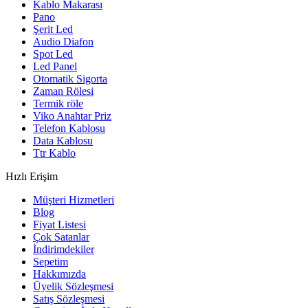
Kablo Makarası
Pano
Şerit Led
Audio Diafon
Spot Led
Led Panel
Otomatik Sigorta
Zaman Rölesi
Termik röle
Viko Anahtar Priz
Telefon Kablosu
Data Kablosu
Ttr Kablo
Hızlı Erişim
Müşteri Hizmetleri
Blog
Fiyat Listesi
Çok Satanlar
İndirimdekiler
Sepetim
Hakkımızda
Üyelik Sözleşmesi
Satış Sözleşmesi