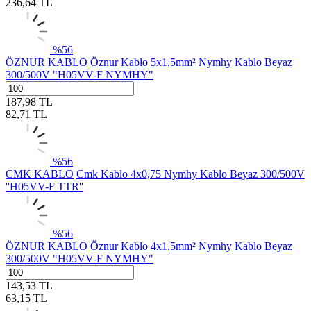
236,64
TL
%
56
ÖZNUR KABLO
Öznur Kablo 5x1,5mm² Nymhy Kablo Beyaz
300/500V "H05VV-F NYMHY"
187,98
TL
82,71
TL
%
56
CMK KABLO
Cmk Kablo 4x0,75 Nymhy Kablo Beyaz 300/500V
''H05VV-F TTR''
%
56
ÖZNUR KABLO
Öznur Kablo 4x1,5mm² Nymhy Kablo Beyaz
300/500V "H05VV-F NYMHY"
143,53
TL
63,15
TL