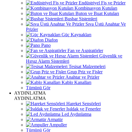
Endüstriyel Fiş ve Prizler
Kombinasyon Kutuları
Buton ve Buat Kutuları
Busbar Sistemleri
Sıva Üstü Anahtar Ve
Prizler
Güç Kaynakları
Diafon
Pano
Fan ve Aspiratörler
Güvenlik ve
Hırsız Alarm Sistemleri
Tesisat Malzemeleri
Grup Priz ve Fişler
Anahtar ve Prizler
Kablo Kanalları
Tümünü Gör
AYDINLATMA
AYDINLATMA
Hareket Sensörleri
Işıldak ve Fenerler
Led Aydınlatma
Armatür
Ampuller
Tümünü Gör