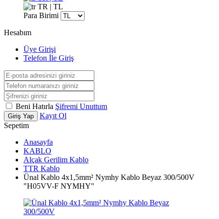
TR | TL
Para Birimi
Hesabım
Üye Girişi
Telefon İle Giriş
Beni Hatırla
Şifremi Unuttum
Kayıt Ol
Giriş Yap
Sepetim
Anasayfa
KABLO
Alçak Gerilim Kablo
TTR Kablo
Ünal Kablo 4x1,5mm² Nymhy Kablo Beyaz 300/500V
"H05VV-F NYMHY"