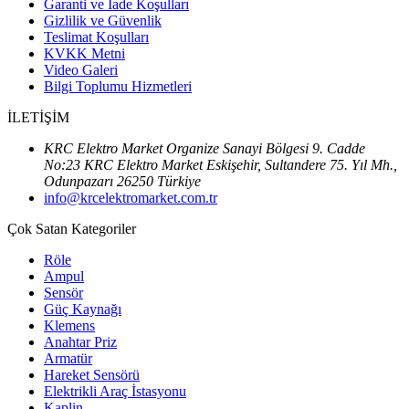
Garanti ve İade Koşulları
Gizlilik ve Güvenlik
Teslimat Koşulları
KVKK Metni
Video Galeri
Bilgi Toplumu Hizmetleri
İLETİŞİM
KRC Elektro Market Organize Sanayi Bölgesi 9. Cadde
No:23 KRC Elektro Market Eskişehir, Sultandere 75. Yıl Mh.,
Odunpazarı 26250 Türkiye
info@krcelektromarket.com.tr
Çok Satan Kategoriler
Röle
Ampul
Sensör
Güç Kaynağı
Klemens
Anahtar Priz
Armatür
Hareket Sensörü
Elektrikli Araç İstasyonu
Kaplin