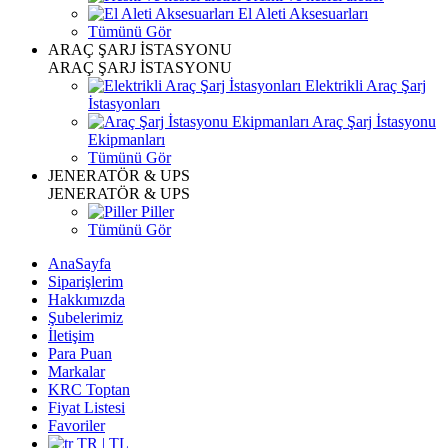
El Aleti Aksesuarları
Tümünü Gör
ARAÇ ŞARJ İSTASYONU
ARAÇ ŞARJ İSTASYONU
Elektrikli Araç Şarj
İstasyonları
Araç Şarj İstasyonu
Ekipmanları
Tümünü Gör
JENERATÖR & UPS
JENERATÖR & UPS
Piller
Tümünü Gör
AnaSayfa
Siparişlerim
Hakkımızda
Şubelerimiz
İletişim
Para Puan
Markalar
KRC Toptan
Fiyat Listesi
Favoriler
TR | TL