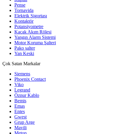
Pense
Tornavida
Elektrik Sigortası
Kontaktör
Potansiyometre
Kaçak Akım Rölesi
Yangın Alarm Sistemi
Motor Koruma Şalteri
Pako şalter
Yan Keski
Çok Satan Markalar
Siemens
Phoenix Contact
Viko
Legrand
Öznur Kablo
Bemis
Emas
Entes
Gwest
Grup Arge
Mavili
Metop