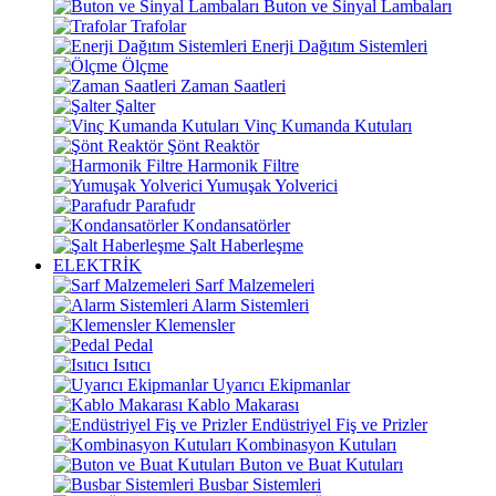
Buton ve Sinyal Lambaları
Trafolar
Enerji Dağıtım Sistemleri
Ölçme
Zaman Saatleri
Şalter
Vinç Kumanda Kutuları
Şönt Reaktör
Harmonik Filtre
Yumuşak Yolverici
Parafudr
Kondansatörler
Şalt Haberleşme
ELEKTRİK
Sarf Malzemeleri
Alarm Sistemleri
Klemensler
Pedal
Isıtıcı
Uyarıcı Ekipmanlar
Kablo Makarası
Endüstriyel Fiş ve Prizler
Kombinasyon Kutuları
Buton ve Buat Kutuları
Busbar Sistemleri