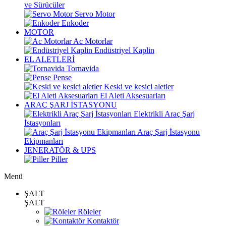
ve Sürücüler
Servo Motor
Enkoder
MOTOR
Ac Motorlar
Endüstriyel Kaplin
EL ALETLERİ
Tornavida
Pense
Keski ve kesici aletler
El Aleti Aksesuarları
ARAÇ ŞARJ İSTASYONU
Elektrikli Araç Şarj
İstasyonları
Araç Şarj İstasyonu
Ekipmanları
JENERATÖR & UPS
Piller
Menü
ŞALT
ŞALT
Röleler
Kontaktör