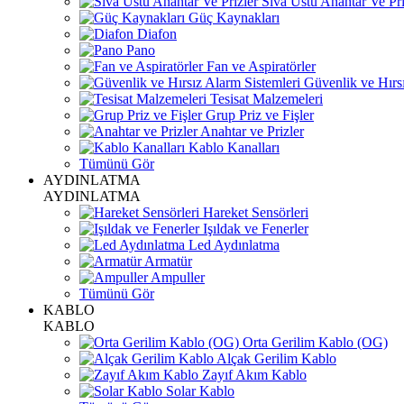
Sıva Üstü Anahtar Ve Pri
Güç Kaynakları
Diafon
Pano
Fan ve Aspiratörler
Güvenlik ve Hırsı
Tesisat Malzemeleri
Grup Priz ve Fişler
Anahtar ve Prizler
Kablo Kanalları
Tümünü Gör
AYDINLATMA
AYDINLATMA
Hareket Sensörleri
Işıldak ve Fenerler
Led Aydınlatma
Armatür
Ampuller
Tümünü Gör
KABLO
KABLO
Orta Gerilim Kablo (OG)
Alçak Gerilim Kablo
Zayıf Akım Kablo
Solar Kablo