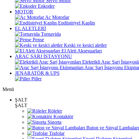
Servo Motor
Enkoder
MOTOR
Ac Motorlar
Endüstriyel Kaplin
EL ALETLERİ
Tornavida
Pense
Keski ve kesici aletler
El Aleti Aksesuarları
ARAÇ ŞARJ İSTASYONU
Elektrikli Araç Şarj İstasyonl
Araç Şarj İstasyonu Ekipma
JENARATÖR & UPS
Piller
Menü
ŞALT
ŞALT
Röleler
Kontaktör
Sigorta
Buton ve Sinyal Lambaları
Trafolar
Enerji Dağıtım Sistemleri