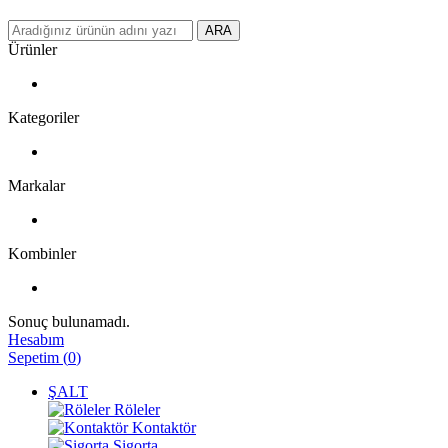
ARA
Ürünler
Kategoriler
Markalar
Kombinler
Sonuç bulunamadı.
Hesabım
Sepetim
(
0
)
ŞALT
Röleler
Kontaktör
Sigorta