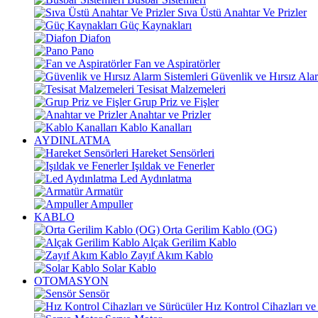
Sıva Üstü Anahtar Ve Prizler
Güç Kaynakları
Diafon
Pano
Fan ve Aspiratörler
Güvenlik ve Hırsız Alar
Tesisat Malzemeleri
Grup Priz ve Fişler
Anahtar ve Prizler
Kablo Kanalları
AYDINLATMA
Hareket Sensörleri
Işıldak ve Fenerler
Led Aydınlatma
Armatür
Ampuller
KABLO
Orta Gerilim Kablo (OG)
Alçak Gerilim Kablo
Zayıf Akım Kablo
Solar Kablo
OTOMASYON
Sensör
Hız Kontrol Cihazları ve