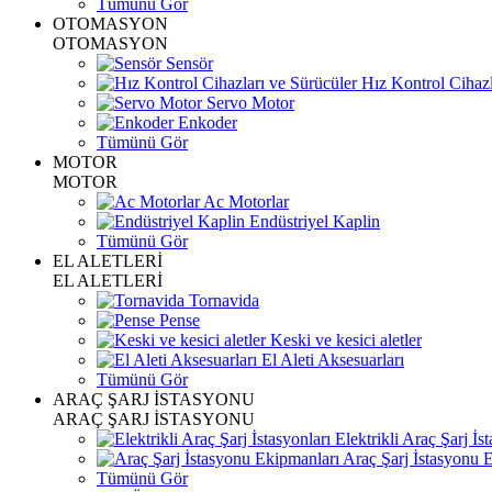
Tümünü Gör
OTOMASYON
OTOMASYON
Sensör
Hız Kontrol Cihazl
Servo Motor
Enkoder
Tümünü Gör
MOTOR
MOTOR
Ac Motorlar
Endüstriyel Kaplin
Tümünü Gör
EL ALETLERİ
EL ALETLERİ
Tornavida
Pense
Keski ve kesici aletler
El Aleti Aksesuarları
Tümünü Gör
ARAÇ ŞARJ İSTASYONU
ARAÇ ŞARJ İSTASYONU
Elektrikli Araç Şarj İst
Araç Şarj İstasyonu 
Tümünü Gör