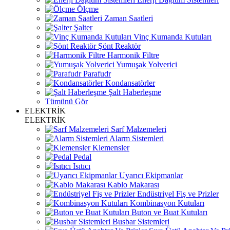
Ölçme
Zaman Saatleri
Şalter
Vinç Kumanda Kutuları
Şönt Reaktör
Harmonik Filtre
Yumuşak Yolverici
Parafudr
Kondansatörler
Şalt Haberleşme
Tümünü Gör
ELEKTRİK
ELEKTRİK
Sarf Malzemeleri
Alarm Sistemleri
Klemensler
Pedal
Isıtıcı
Uyarıcı Ekipmanlar
Kablo Makarası
Endüstriyel Fiş ve Prizler
Kombinasyon Kutuları
Buton ve Buat Kutuları
Busbar Sistemleri