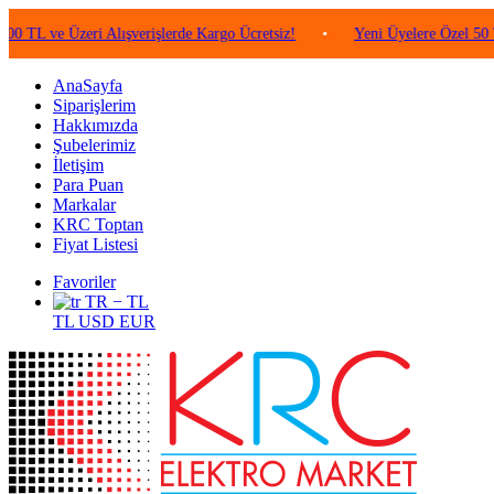
 Üzeri Alışverişlerde Kargo Ücretsiz!
•
Yeni Üyelere Özel 50 TL Değer
AnaSayfa
Siparişlerim
Hakkımızda
Şubelerimiz
İletişim
Para Puan
Markalar
KRC Toptan
Fiyat Listesi
Favoriler
TR − TL
TL
USD
EUR