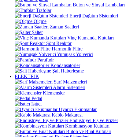
Buton ve Sinyal Lambaları
Trafolar
Enerji Dağıtım Sistemleri
Ölçme
Zaman Saatleri
Şalter
Vinç Kumanda Kutuları
Şönt Reaktör
Harmonik Filtre
Yumuşak Yolverici
Parafudr
Kondansatörler
Şalt Haberleşme
ELEKTRİK
Sarf Malzemeleri
Alarm Sistemleri
Klemensler
Pedal
Isıtıcı
Uyarıcı Ekipmanlar
Kablo Makarası
Endüstriyel Fiş ve Prizler
Kombinasyon Kutuları
Buton ve Buat Kutuları
Busbar Sistemleri