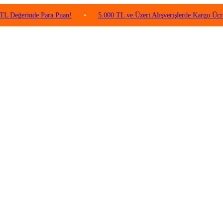
inde Para Puan!
•
5.000 TL ve Üzeri Alışverişlerde Kargo Ücretsiz!