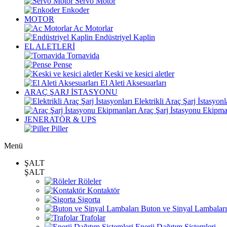
Servo Motor
Enkoder
MOTOR
Ac Motorlar
Endüstriyel Kaplin
EL ALETLERİ
Tornavida
Pense
Keski ve kesici aletler
El Aleti Aksesuarları
ARAÇ ŞARJ İSTASYONU
Elektrikli Araç Şarj İstasyonl
Araç Şarj İstasyonu Ekipma
JENERATÖR & UPS
Piller
Menü
ŞALT
ŞALT
Röleler
Kontaktör
Sigorta
Buton ve Sinyal Lambaları
Trafolar
Enerji Dağıtım Sistemleri