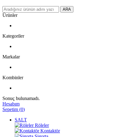
ARA
Ürünler
Kategoriler
Markalar
Kombinler
Sonuç bulunamadı.
Hesabım
Sepetim
(
0
)
ŞALT
Röleler
Kontaktör
Sigorta