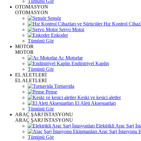
Tümünü Gör
OTOMASYON
OTOMASYON
Sensör
Hız Kontrol Cihazl
Servo Motor
Enkoder
Tümünü Gör
MOTOR
MOTOR
Ac Motorlar
Endüstriyel Kaplin
Tümünü Gör
EL ALETLERİ
EL ALETLERİ
Tornavida
Pense
Keski ve kesici aletler
El Aleti Aksesuarları
Tümünü Gör
ARAÇ ŞARJ İSTASYONU
ARAÇ ŞARJ İSTASYONU
Elektrikli Araç Şarj İst
Araç Şarj İstasyonu 
Tümünü Gör