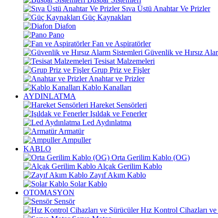
Sıva Üstü Anahtar Ve Prizler
Güç Kaynakları
Diafon
Pano
Fan ve Aspiratörler
Güvenlik ve Hırsız Alar
Tesisat Malzemeleri
Grup Priz ve Fişler
Anahtar ve Prizler
Kablo Kanalları
AYDINLATMA
Hareket Sensörleri
Işıldak ve Fenerler
Led Aydınlatma
Armatür
Ampuller
KABLO
Orta Gerilim Kablo (OG)
Alçak Gerilim Kablo
Zayıf Akım Kablo
Solar Kablo
OTOMASYON
Sensör
Hız Kontrol Cihazları ve