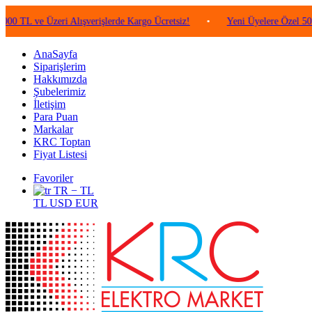
e Üzeri Alışverişlerde Kargo Ücretsiz!
•
Yeni Üyelere Özel 50 TL Değe
AnaSayfa
Siparişlerim
Hakkımızda
Şubelerimiz
İletişim
Para Puan
Markalar
KRC Toptan
Fiyat Listesi
Favoriler
TR − TL
TL
USD
EUR