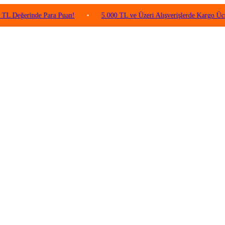
rinde Para Puan!
•
5.000 TL ve Üzeri Alışverişlerde Kargo Ücretsiz!