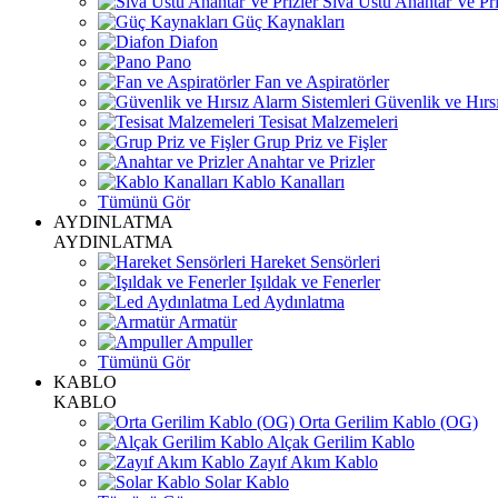
Sıva Üstü Anahtar Ve Pri
Güç Kaynakları
Diafon
Pano
Fan ve Aspiratörler
Güvenlik ve Hırsı
Tesisat Malzemeleri
Grup Priz ve Fişler
Anahtar ve Prizler
Kablo Kanalları
Tümünü Gör
AYDINLATMA
AYDINLATMA
Hareket Sensörleri
Işıldak ve Fenerler
Led Aydınlatma
Armatür
Ampuller
Tümünü Gör
KABLO
KABLO
Orta Gerilim Kablo (OG)
Alçak Gerilim Kablo
Zayıf Akım Kablo
Solar Kablo