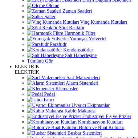
Ölçme
Zaman Saatleri
Şalter
Vinç Kumanda Kutuları
Şönt Reaktör
Harmonik Filtre
Yumuşak Yolverici
Parafudr
Kondansatörler
Şalt Haberleşme
Tümünü Gör
ELEKTRİK
ELEKTRİK
Sarf Malzemeleri
Alarm Sistemleri
Klemensler
Pedal
Isıtıcı
Uyarıcı Ekipmanlar
Kablo Makarası
Endüstriyel Fiş ve Prizler
Kombinasyon Kutuları
Buton ve Buat Kutuları
Busbar Sistemleri