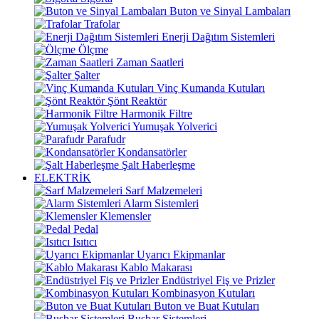
Buton ve Sinyal Lambaları
Trafolar
Enerji Dağıtım Sistemleri
Ölçme
Zaman Saatleri
Şalter
Vinç Kumanda Kutuları
Şönt Reaktör
Harmonik Filtre
Yumuşak Yolverici
Parafudr
Kondansatörler
Şalt Haberleşme
ELEKTRİK
Sarf Malzemeleri
Alarm Sistemleri
Klemensler
Pedal
Isıtıcı
Uyarıcı Ekipmanlar
Kablo Makarası
Endüstriyel Fiş ve Prizler
Kombinasyon Kutuları
Buton ve Buat Kutuları
Busbar Sistemleri