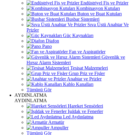
Endüstriyel Fiş ve Prizler
Kombinasyon Kutuları
Buton ve Buat Kutuları
Busbar Sistemleri
Sıva Üstü Anahtar Ve
Prizler
Güç Kaynakları
Diafon
Pano
Fan ve Aspiratörler
Güvenlik ve
Hırsız Alarm Sistemleri
Tesisat Malzemeleri
Grup Priz ve Fişler
Anahtar ve Prizler
Kablo Kanalları
Tümünü Gör
AYDINLATMA
AYDINLATMA
Hareket Sensörleri
Işıldak ve Fenerler
Led Aydınlatma
Armatür
Ampuller
Tümünü Gör