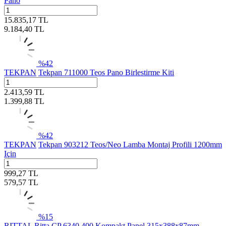
Pano
15.835,17
TL
9.184,40
TL
%
42
TEKPAN
Tekpan 711000 Teos Pano Birlestirme Kiti
2.413,59
TL
1.399,88
TL
%
42
TEKPAN
Tekpan 903212 Teos/Neo Lamba Montaj Profili 1200mm
Için
999,27
TL
579,57
TL
%
15
RITTAL
Ritta CP 6340.400 Kompakt Panel 315x388x87mm