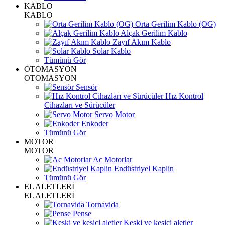
KABLO
KABLO
Orta Gerilim Kablo (OG)
Alçak Gerilim Kablo
Zayıf Akım Kablo
Solar Kablo
Tümünü Gör
OTOMASYON
OTOMASYON
Sensör
Hız Kontrol
Cihazları ve Sürücüler
Servo Motor
Enkoder
Tümünü Gör
MOTOR
MOTOR
Ac Motorlar
Endüstriyel Kaplin
Tümünü Gör
EL ALETLERİ
EL ALETLERİ
Tornavida
Pense
Keski ve kesici aletler