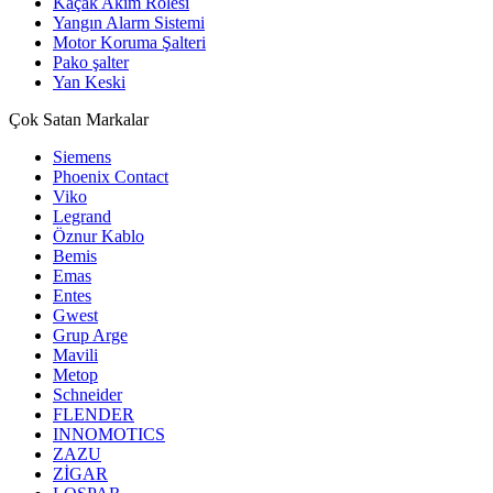
Kaçak Akım Rölesi
Yangın Alarm Sistemi
Motor Koruma Şalteri
Pako şalter
Yan Keski
Çok Satan Markalar
Siemens
Phoenix Contact
Viko
Legrand
Öznur Kablo
Bemis
Emas
Entes
Gwest
Grup Arge
Mavili
Metop
Schneider
FLENDER
INNOMOTICS
ZAZU
ZİGAR