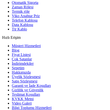
Otomatik Sigorta
Zaman Rölesi
Termik röle
Viko Anahtar Priz
Telefon Kablosu
Data Kablosu
Ttr Kablo
Hızlı Erişim
Müşteri Hizmetleri
Blog
Fiyat Listesi
Çok Satanlar
İndirimdekiler
Sepetim
Hakkımızda
Üyelik Sözleşmesi
Satış Sözleşmesi
Garanti ve İade Koşulları
Gizlilik ve Güvenlik
Teslimat Koşulları
KVKK Metni
Video Galeri
Bilgi Toplumu Hizmetleri