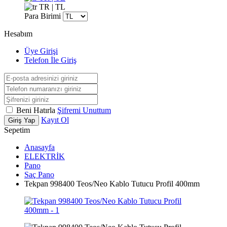
TR | TL
Para Birimi
Hesabım
Üye Girişi
Telefon İle Giriş
Beni Hatırla
Şifremi Unuttum
Kayıt Ol
Giriş Yap
Sepetim
Anasayfa
ELEKTRİK
Pano
Saç Pano
Tekpan 998400 Teos/Neo Kablo Tutucu Profil 400mm