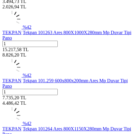
3.494,73
TL
2.026,94
TL
%
42
TEKPAN
Tekpan 101263 Ares 800X1000X280mm Mp Duvar Tipi
Pano
15.217,58
TL
8.826,20
TL
%
42
TEKPAN
Tekpan 101.259 600x800x200mm Ares Mp Duvar Tipi
Pano
7.735,20
TL
4.486,42
TL
%
42
TEKPAN
Tekpan 101264 Ares 800X1150X280mm Mp Duvar Tipi