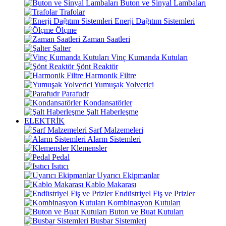
Buton ve Sinyal Lambaları
Trafolar
Enerji Dağıtım Sistemleri
Ölçme
Zaman Saatleri
Şalter
Vinç Kumanda Kutuları
Şönt Reaktör
Harmonik Filtre
Yumuşak Yolverici
Parafudr
Kondansatörler
Şalt Haberleşme
ELEKTRİK
Sarf Malzemeleri
Alarm Sistemleri
Klemensler
Pedal
Isıtıcı
Uyarıcı Ekipmanlar
Kablo Makarası
Endüstriyel Fiş ve Prizler
Kombinasyon Kutuları
Buton ve Buat Kutuları
Busbar Sistemleri