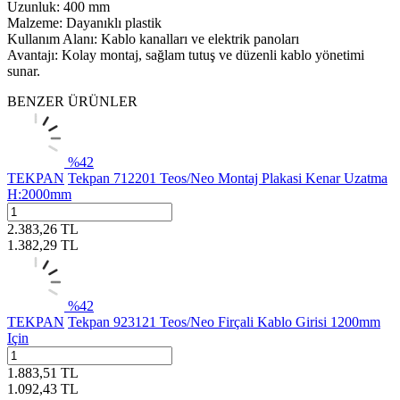
Uzunluk: 400 mm
Malzeme: Dayanıklı plastik
Kullanım Alanı: Kablo kanalları ve elektrik panoları
Avantajı: Kolay montaj, sağlam tutuş ve düzenli kablo yönetimi
sunar.
BENZER ÜRÜNLER
%
42
TEKPAN
Tekpan 712201 Teos/Neo Montaj Plakasi Kenar Uzatma
H:2000mm
2.383,26
TL
1.382,29
TL
%
42
TEKPAN
Tekpan 923121 Teos/Neo Firçali Kablo Girisi 1200mm
Için
1.883,51
TL
1.092,43
TL