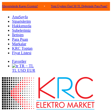
lerde Kargo Ücretsiz!
•
Yeni Üyelere Özel 50 TL Değerinde Para Puan!
•
5.0
AnaSayfa
Siparişlerim
Hakkımızda
Şubelerimiz
İletişim
Para Puan
Markalar
KRC Toptan
Fiyat Listesi
Favoriler
TR − TL
TL
USD
EUR