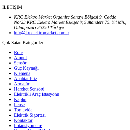
İLETİŞİM
KRC Elektro Market Organize Sanayi Bölgesi 9. Cadde
No:23 KRC Elektro Market Eskişehir, Sultandere 75. Yıl Mh.,
Odunpazarı 26250 Türkiye
info@krcelektromarket.com.tr
Çok Satan Kategoriler
Röle
Ampul
Sensör
Güç Kaynağı
Klemens
Anahtar Priz
Armatür
Hareket Sensörü
Elektrikli Araç İstasyonu
Kaplin
Pense
Tornavida
Elektrik Sigortası
Kontaktör
Potansiyometre