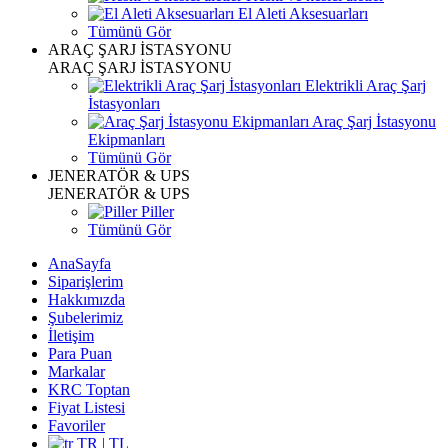
El Aleti Aksesuarları
Tümünü Gör
ARAÇ ŞARJ İSTASYONU
ARAÇ ŞARJ İSTASYONU
Elektrikli Araç Şarj
İstasyonları
Araç Şarj İstasyonu
Ekipmanları
Tümünü Gör
JENERATÖR & UPS
JENERATÖR & UPS
Piller
Tümünü Gör
AnaSayfa
Siparişlerim
Hakkımızda
Şubelerimiz
İletişim
Para Puan
Markalar
KRC Toptan
Fiyat Listesi
Favoriler
TR | TL