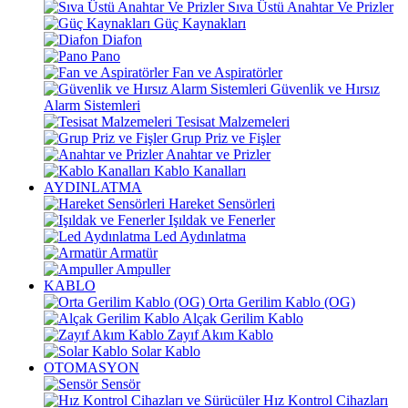
Sıva Üstü Anahtar Ve Prizler
Güç Kaynakları
Diafon
Pano
Fan ve Aspiratörler
Güvenlik ve Hırsız
Alarm Sistemleri
Tesisat Malzemeleri
Grup Priz ve Fişler
Anahtar ve Prizler
Kablo Kanalları
AYDINLATMA
Hareket Sensörleri
Işıldak ve Fenerler
Led Aydınlatma
Armatür
Ampuller
KABLO
Orta Gerilim Kablo (OG)
Alçak Gerilim Kablo
Zayıf Akım Kablo
Solar Kablo
OTOMASYON
Sensör
Hız Kontrol Cihazları