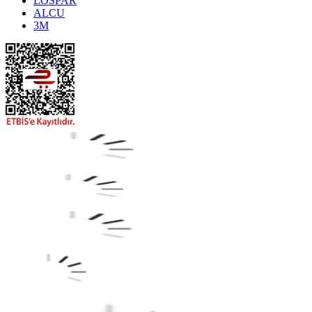
LOSPAR
ALCU
3M