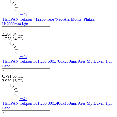
%
42
TEKPAN
Tekpan 712200 Teos/Neo Ara Montaj Plakasi
H:2000mm Için
2.204,04
TL
1.278,34
TL
%
42
TEKPAN
Tekpan 101.258 500x700x280mm Ares Mp Duvar Tipi
Pano
6.791,65
TL
3.939,16
TL
%
42
TEKPAN
Tekpan 101.250 300x400x150mm Ares Mp Duvar Tipi
Pano