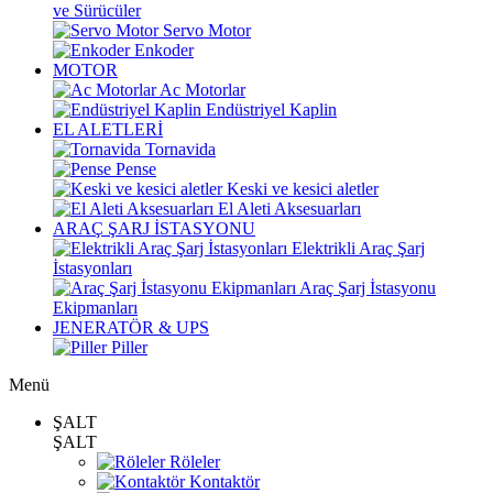
ve Sürücüler
Servo Motor
Enkoder
MOTOR
Ac Motorlar
Endüstriyel Kaplin
EL ALETLERİ
Tornavida
Pense
Keski ve kesici aletler
El Aleti Aksesuarları
ARAÇ ŞARJ İSTASYONU
Elektrikli Araç Şarj
İstasyonları
Araç Şarj İstasyonu
Ekipmanları
JENERATÖR & UPS
Piller
Menü
ŞALT
ŞALT
Röleler
Kontaktör