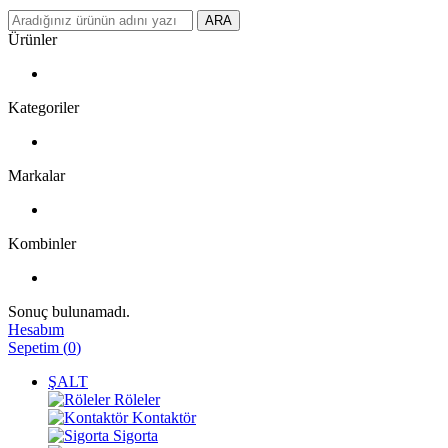
ARA
Ürünler
Kategoriler
Markalar
Kombinler
Sonuç bulunamadı.
Hesabım
Sepetim
(
0
)
ŞALT
Röleler
Kontaktör
Sigorta