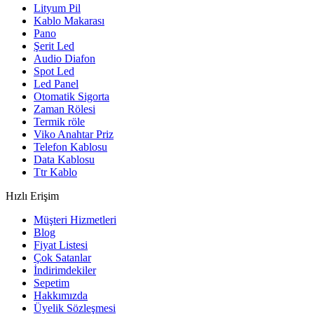
Lityum Pil
Kablo Makarası
Pano
Şerit Led
Audio Diafon
Spot Led
Led Panel
Otomatik Sigorta
Zaman Rölesi
Termik röle
Viko Anahtar Priz
Telefon Kablosu
Data Kablosu
Ttr Kablo
Hızlı Erişim
Müşteri Hizmetleri
Blog
Fiyat Listesi
Çok Satanlar
İndirimdekiler
Sepetim
Hakkımızda
Üyelik Sözleşmesi