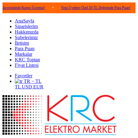
erde Kargo Ücretsiz!
•
Yeni Üyelere Özel 50 TL Değerinde Para Puan!
•
5.000
AnaSayfa
Siparişlerim
Hakkımızda
Şubelerimiz
İletişim
Para Puan
Markalar
KRC Toptan
Fiyat Listesi
Favoriler
TR − TL
TL
USD
EUR