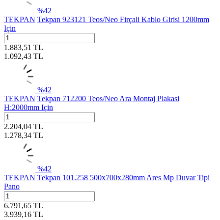
%
42
TEKPAN
Tekpan 923121 Teos/Neo Firçali Kablo Girisi 1200mm
Için
1.883,51
TL
1.092,43
TL
%
42
TEKPAN
Tekpan 712200 Teos/Neo Ara Montaj Plakasi
H:2000mm Için
2.204,04
TL
1.278,34
TL
%
42
TEKPAN
Tekpan 101.258 500x700x280mm Ares Mp Duvar Tipi
Pano
6.791,65
TL
3.939,16
TL