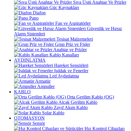
Sıva Üstü Anahtar Ve Prizler
Güç Kaynakları
Diafon
Pano
Fan ve Aspiratörler
Güvenlik ve Hırsız
Alarm Sistemleri
Tesisat Malzemeleri
Grup Priz ve Fişler
Anahtar ve Prizler
Kablo Kanalları
AYDINLATMA
Hareket Sensörleri
Işıldak ve Fenerler
Led Aydınlatma
Armatür
Ampuller
KABLO
Orta Gerilim Kablo (OG)
Alçak Gerilim Kablo
Zayıf Akım Kablo
Solar Kablo
OTOMASYON
Sensör
Hız Kontrol Cihazları