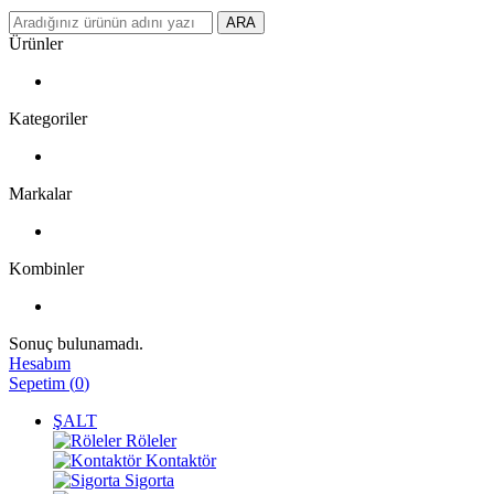
ARA
Ürünler
Kategoriler
Markalar
Kombinler
Sonuç bulunamadı.
Hesabım
Sepetim
(
0
)
ŞALT
Röleler
Kontaktör
Sigorta