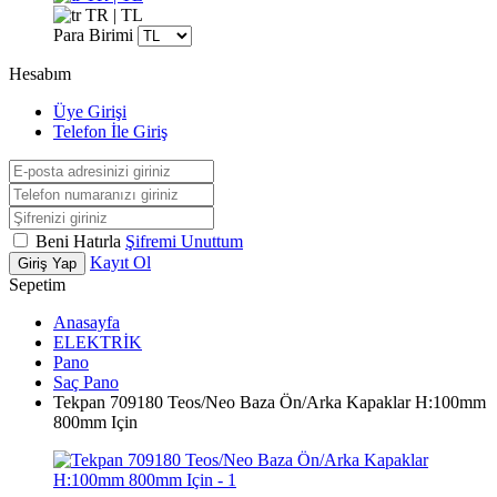
TR | TL
Para Birimi
Hesabım
Üye Girişi
Telefon İle Giriş
Beni Hatırla
Şifremi Unuttum
Kayıt Ol
Giriş Yap
Sepetim
Anasayfa
ELEKTRİK
Pano
Saç Pano
Tekpan 709180 Teos/Neo Baza Ön/Arka Kapaklar H:100mm
800mm Için