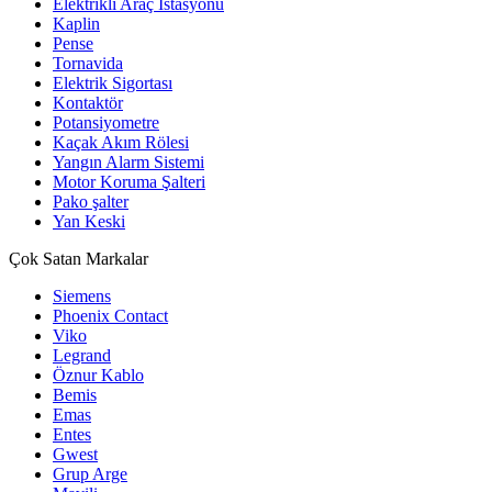
Elektrikli Araç İstasyonu
Kaplin
Pense
Tornavida
Elektrik Sigortası
Kontaktör
Potansiyometre
Kaçak Akım Rölesi
Yangın Alarm Sistemi
Motor Koruma Şalteri
Pako şalter
Yan Keski
Çok Satan Markalar
Siemens
Phoenix Contact
Viko
Legrand
Öznur Kablo
Bemis
Emas
Entes
Gwest
Grup Arge