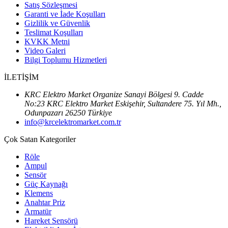
Satış Sözleşmesi
Garanti ve İade Koşulları
Gizlilik ve Güvenlik
Teslimat Koşulları
KVKK Metni
Video Galeri
Bilgi Toplumu Hizmetleri
İLETİŞİM
KRC Elektro Market Organize Sanayi Bölgesi 9. Cadde
No:23 KRC Elektro Market Eskişehir, Sultandere 75. Yıl Mh.,
Odunpazarı 26250 Türkiye
info@krcelektromarket.com.tr
Çok Satan Kategoriler
Röle
Ampul
Sensör
Güç Kaynağı
Klemens
Anahtar Priz
Armatür
Hareket Sensörü