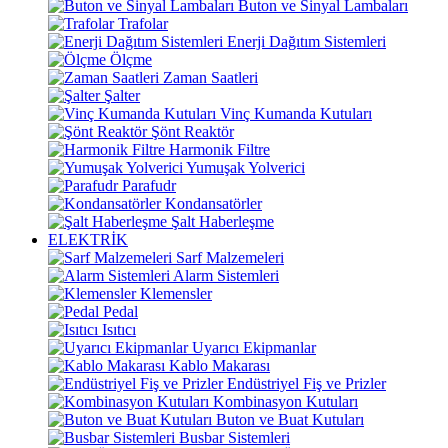
Buton ve Sinyal Lambaları
Trafolar
Enerji Dağıtım Sistemleri
Ölçme
Zaman Saatleri
Şalter
Vinç Kumanda Kutuları
Şönt Reaktör
Harmonik Filtre
Yumuşak Yolverici
Parafudr
Kondansatörler
Şalt Haberleşme
ELEKTRİK
Sarf Malzemeleri
Alarm Sistemleri
Klemensler
Pedal
Isıtıcı
Uyarıcı Ekipmanlar
Kablo Makarası
Endüstriyel Fiş ve Prizler
Kombinasyon Kutuları
Buton ve Buat Kutuları
Busbar Sistemleri