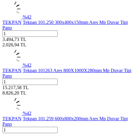
%
42
TEKPAN
Tekpan 101.250 300x400x150mm Ares Mp Duvar Tipi
Pano
3.494,73
TL
2.026,94
TL
%
42
TEKPAN
Tekpan 101263 Ares 800X1000X280mm Mp Duvar Tipi
Pano
15.217,58
TL
8.826,20
TL
%
42
TEKPAN
Tekpan 101.259 600x800x200mm Ares Mp Duvar Tipi
Pano