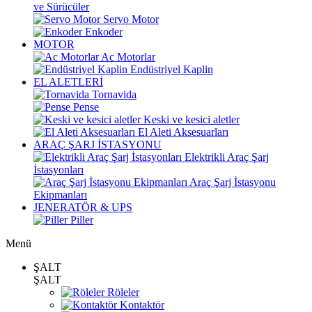
ve Sürücüler
Servo Motor
Enkoder
MOTOR
Ac Motorlar
Endüstriyel Kaplin
EL ALETLERİ
Tornavida
Pense
Keski ve kesici aletler
El Aleti Aksesuarları
ARAÇ ŞARJ İSTASYONU
Elektrikli Araç Şarj
İstasyonları
Araç Şarj İstasyonu
Ekipmanları
JENERATÖR & UPS
Piller
Menü
ŞALT
ŞALT
Röleler
Kontaktör