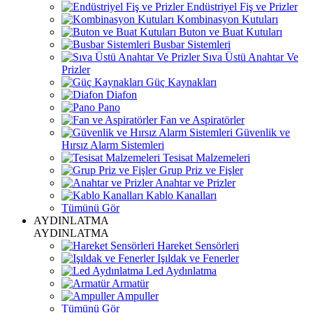
Endüstriyel Fiş ve Prizler
Kombinasyon Kutuları
Buton ve Buat Kutuları
Busbar Sistemleri
Sıva Üstü Anahtar Ve
Prizler
Güç Kaynakları
Diafon
Pano
Fan ve Aspiratörler
Güvenlik ve
Hırsız Alarm Sistemleri
Tesisat Malzemeleri
Grup Priz ve Fişler
Anahtar ve Prizler
Kablo Kanalları
Tümünü Gör
AYDINLATMA
AYDINLATMA
Hareket Sensörleri
Işıldak ve Fenerler
Led Aydınlatma
Armatür
Ampuller
Tümünü Gör