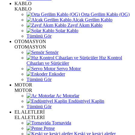
KABLO
KABLO
Orta Gerilim Kablo (OG)
Alçak Gerilim Kablo
Zayıf Akım Kablo
Solar Kablo
Tümünü Gör
OTOMASYON
OTOMASYON
Sensör
Hız Kontrol
Cihazları ve Sürücüler
Servo Motor
Enkoder
Tümünü Gör
MOTOR
MOTOR
Ac Motorlar
Endüstriyel Kaplin
Tümünü Gör
EL ALETLERİ
EL ALETLERİ
Tornavida
Pense
Keski ve kesici aletler