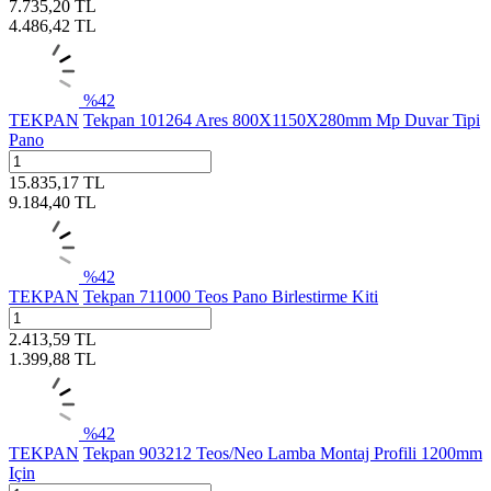
7.735,20
TL
4.486,42
TL
%
42
TEKPAN
Tekpan 101264 Ares 800X1150X280mm Mp Duvar Tipi
Pano
15.835,17
TL
9.184,40
TL
%
42
TEKPAN
Tekpan 711000 Teos Pano Birlestirme Kiti
2.413,59
TL
1.399,88
TL
%
42
TEKPAN
Tekpan 903212 Teos/Neo Lamba Montaj Profili 1200mm
Için