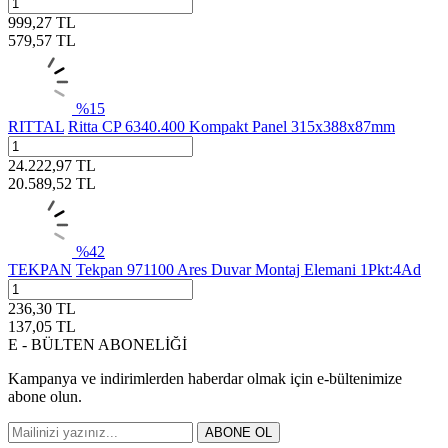
999,27
TL
579,57
TL
%
15
RITTAL
Ritta CP 6340.400 Kompakt Panel 315x388x87mm
24.222,97
TL
20.589,52
TL
%
42
TEKPAN
Tekpan 971100 Ares Duvar Montaj Elemani 1Pkt:4Ad
236,30
TL
137,05
TL
E - BÜLTEN ABONELİĞİ
Kampanya ve indirimlerden haberdar olmak için e-bültenimize
abone olun.
ABONE OL