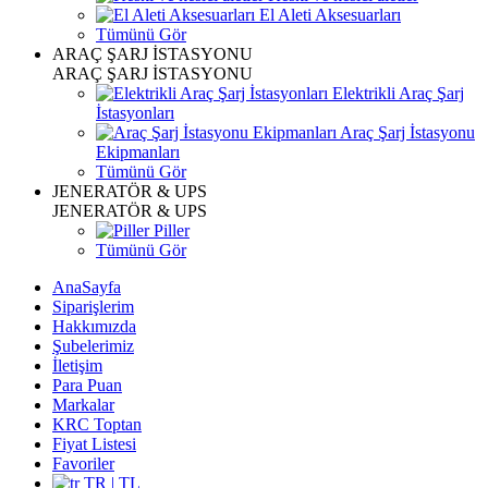
El Aleti Aksesuarları
Tümünü Gör
ARAÇ ŞARJ İSTASYONU
ARAÇ ŞARJ İSTASYONU
Elektrikli Araç Şarj
İstasyonları
Araç Şarj İstasyonu
Ekipmanları
Tümünü Gör
JENERATÖR & UPS
JENERATÖR & UPS
Piller
Tümünü Gör
AnaSayfa
Siparişlerim
Hakkımızda
Şubelerimiz
İletişim
Para Puan
Markalar
KRC Toptan
Fiyat Listesi
Favoriler
TR | TL