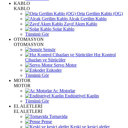
KABLO
KABLO
Orta Gerilim Kablo (OG)
Alçak Gerilim Kablo
Zayıf Akım Kablo
Solar Kablo
Tümünü Gör
OTOMASYON
OTOMASYON
Sensör
Hız Kontrol
Cihazları ve Sürücüler
Servo Motor
Enkoder
Tümünü Gör
MOTOR
MOTOR
Ac Motorlar
Endüstriyel Kaplin
Tümünü Gör
EL ALETLERİ
EL ALETLERİ
Tornavida
Pense
Keski ve kesici aletler