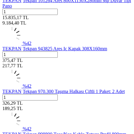
TEKPAN
Tekpan 101264 Ares 800X1150X280mm Mp Duvar Tipi
Pano
15.835,17
TL
9.184,40
TL
%
42
TEKPAN
Tekpan 943825 Ares Iç Kapak 308X160mm
375,47
TL
217,77
TL
%
42
TEKPAN
Tekpan 970.300 Taşıma Halkası Çiftli 1 Paket: 2 Adet
326,29
TL
189,25
TL
%
42