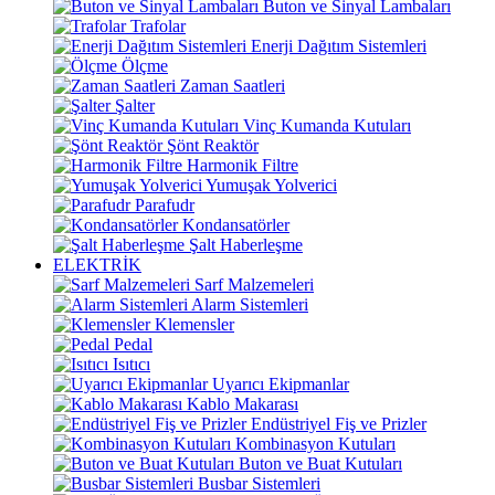
Buton ve Sinyal Lambaları
Trafolar
Enerji Dağıtım Sistemleri
Ölçme
Zaman Saatleri
Şalter
Vinç Kumanda Kutuları
Şönt Reaktör
Harmonik Filtre
Yumuşak Yolverici
Parafudr
Kondansatörler
Şalt Haberleşme
ELEKTRİK
Sarf Malzemeleri
Alarm Sistemleri
Klemensler
Pedal
Isıtıcı
Uyarıcı Ekipmanlar
Kablo Makarası
Endüstriyel Fiş ve Prizler
Kombinasyon Kutuları
Buton ve Buat Kutuları
Busbar Sistemleri