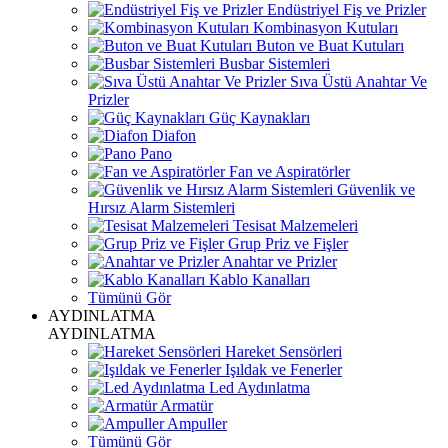
Endüstriyel Fiş ve Prizler
Kombinasyon Kutuları
Buton ve Buat Kutuları
Busbar Sistemleri
Sıva Üstü Anahtar Ve
Prizler
Güç Kaynakları
Diafon
Pano
Fan ve Aspiratörler
Güvenlik ve
Hırsız Alarm Sistemleri
Tesisat Malzemeleri
Grup Priz ve Fişler
Anahtar ve Prizler
Kablo Kanalları
Tümünü Gör
AYDINLATMA
AYDINLATMA
Hareket Sensörleri
Işıldak ve Fenerler
Led Aydınlatma
Armatür
Ampuller
Tümünü Gör