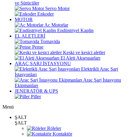
ve Sürücüler
Servo Motor
Enkoder
MOTOR
Ac Motorlar
Endüstriyel Kaplin
EL ALETLERİ
Tornavida
Pense
Keski ve kesici aletler
El Aleti Aksesuarları
ARAÇ ŞARJ İSTASYONU
Elektrikli Araç Şarj
İstasyonları
Araç Şarj İstasyonu
Ekipmanları
JENERATÖR & UPS
Piller
Menü
ŞALT
ŞALT
Röleler
Kontaktör