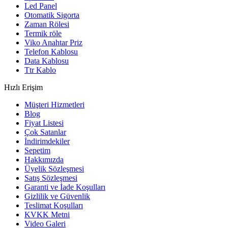
Led Panel
Otomatik Sigorta
Zaman Rölesi
Termik röle
Viko Anahtar Priz
Telefon Kablosu
Data Kablosu
Ttr Kablo
Hızlı Erişim
Müşteri Hizmetleri
Blog
Fiyat Listesi
Çok Satanlar
İndirimdekiler
Sepetim
Hakkımızda
Üyelik Sözleşmesi
Satış Sözleşmesi
Garanti ve İade Koşulları
Gizlilik ve Güvenlik
Teslimat Koşulları
KVKK Metni
Video Galeri