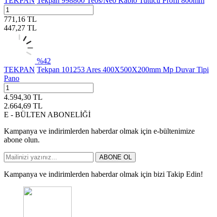
TEKPAN
Tekpan 998800 Teos/Neo Kablo Tutucu Profil 800mm
771,16
TL
447,27
TL
%
42
TEKPAN
Tekpan 101253 Ares 400X500X200mm Mp Duvar Tipi
Pano
4.594,30
TL
2.664,69
TL
E - BÜLTEN ABONELİĞİ
Kampanya ve indirimlerden haberdar olmak için e-bültenimize
abone olun.
ABONE OL
Kampanya ve indirimlerden haberdar olmak için bizi Takip Edin!