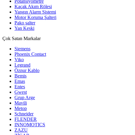
Potansiyometre
Kaçak Akım Rölesi
Yangın Alarm Sistemi
Motor Koruma Şalteri
Pako şalter
Yan Keski
Çok Satan Markalar
Siemens
Phoenix Contact
Viko
Legrand
Öznur Kablo
Bemis
Emas
Entes
Gwest
Grup Arge
Mavili
Metop
Schneider
FLENDER
INNOMOTICS
ZAZU