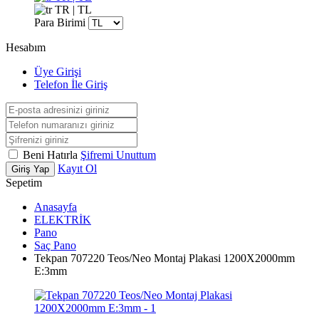
TR | TL
Para Birimi
Hesabım
Üye Girişi
Telefon İle Giriş
Beni Hatırla
Şifremi Unuttum
Kayıt Ol
Giriş Yap
Sepetim
Anasayfa
ELEKTRİK
Pano
Saç Pano
Tekpan 707220 Teos/Neo Montaj Plakasi 1200X2000mm
E:3mm