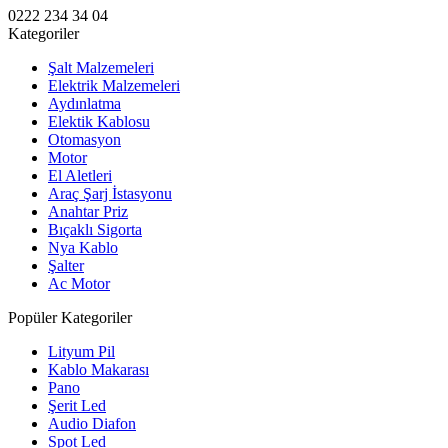
0222 234 34 04
Kategoriler
Şalt Malzemeleri
Elektrik Malzemeleri
Aydınlatma
Elektik Kablosu
Otomasyon
Motor
El Aletleri
Araç Şarj İstasyonu
Anahtar Priz
Bıçaklı Sigorta
Nya Kablo
Şalter
Ac Motor
Popüler Kategoriler
Lityum Pil
Kablo Makarası
Pano
Şerit Led
Audio Diafon
Spot Led