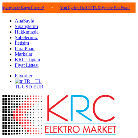
rde Kargo Ücretsiz!
•
Yeni Üyelere Özel 50 TL Değerinde Para Puan!
•
5.000
AnaSayfa
Siparişlerim
Hakkımızda
Şubelerimiz
İletişim
Para Puan
Markalar
KRC Toptan
Fiyat Listesi
Favoriler
TR − TL
TL
USD
EUR