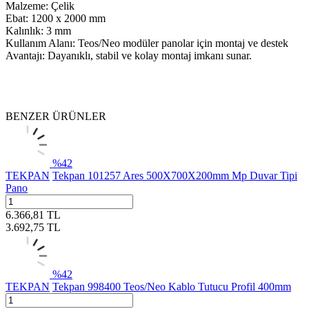
Malzeme: Çelik
Ebat: 1200 x 2000 mm
Kalınlık: 3 mm
Kullanım Alanı: Teos/Neo modüler panolar için montaj ve destek
Avantajı: Dayanıklı, stabil ve kolay montaj imkanı sunar.
BENZER ÜRÜNLER
%
42
TEKPAN
Tekpan 101257 Ares 500X700X200mm Mp Duvar Tipi
Pano
6.366,81
TL
3.692,75
TL
%
42
TEKPAN
Tekpan 998400 Teos/Neo Kablo Tutucu Profil 400mm