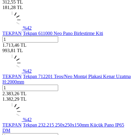
312,55
TL
181,28
TL
%
42
TEKPAN
Tekpan 611000 Neo Pano Birlestirme Kiti
1.713,46
TL
993,81
TL
%
42
TEKPAN
Tekpan 712201 Teos/Neo Montaj Plakasi Kenar Uzatma
H:2000mm
2.383,26
TL
1.382,29
TL
%
42
TEKPAN
Tekpan 232.215 250x250x150mm Küçük Pano IP65
DM