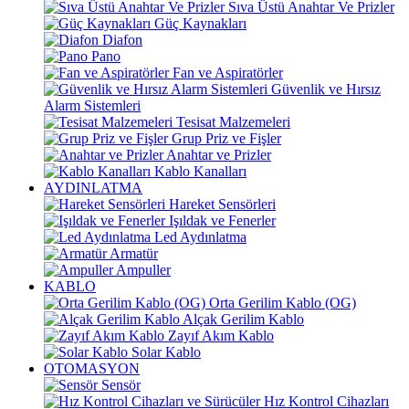
Sıva Üstü Anahtar Ve Prizler
Güç Kaynakları
Diafon
Pano
Fan ve Aspiratörler
Güvenlik ve Hırsız
Alarm Sistemleri
Tesisat Malzemeleri
Grup Priz ve Fişler
Anahtar ve Prizler
Kablo Kanalları
AYDINLATMA
Hareket Sensörleri
Işıldak ve Fenerler
Led Aydınlatma
Armatür
Ampuller
KABLO
Orta Gerilim Kablo (OG)
Alçak Gerilim Kablo
Zayıf Akım Kablo
Solar Kablo
OTOMASYON
Sensör
Hız Kontrol Cihazları