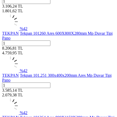
3.106,24
TL
1.801,62
TL
%
42
TEKPAN
Tekpan 101260 Ares 600X800X280mm Mp Duvar Tipi
Pano
8.206,81
TL
4.759,95
TL
%
42
TEKPAN
Tekpan 101.251 300x400x200mm Ares Mp Duvar Tipi
Pano
3.585,14
TL
2.079,38
TL
%
42