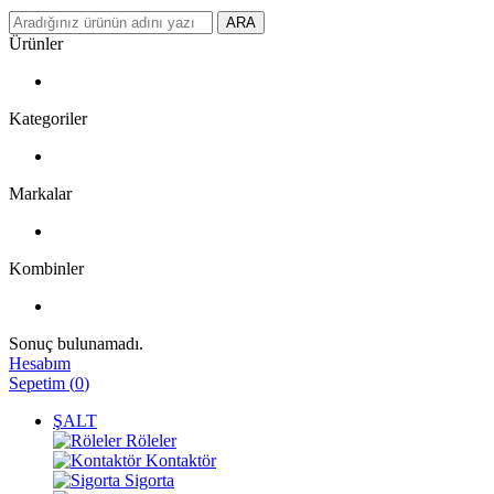
ARA
Ürünler
Kategoriler
Markalar
Kombinler
Sonuç bulunamadı.
Hesabım
Sepetim
(
0
)
ŞALT
Röleler
Kontaktör
Sigorta