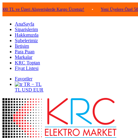
e Üzeri Alışverişlerde Kargo Ücretsiz!
•
Yeni Üyelere Özel 50 TL Değe
AnaSayfa
Siparişlerim
Hakkımızda
Şubelerimiz
İletişim
Para Puan
Markalar
KRC Toptan
Fiyat Listesi
Favoriler
TR − TL
TL
USD
EUR