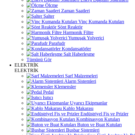
Ölçme
Zaman Saatleri
Şalter
Vinç Kumanda Kutuları
Şönt Reaktör
Harmonik Filtre
Yumuşak Yolverici
Parafudr
Kondansatörler
Şalt Haberleşme
Tümünü Gör
ELEKTRİK
ELEKTRİK
Sarf Malzemeleri
Alarm Sistemleri
Klemensler
Pedal
Isıtıcı
Uyarıcı Ekipmanlar
Kablo Makarası
Endüstriyel Fiş ve Prizler
Kombinasyon Kutuları
Buton ve Buat Kutuları
Busbar Sistemleri