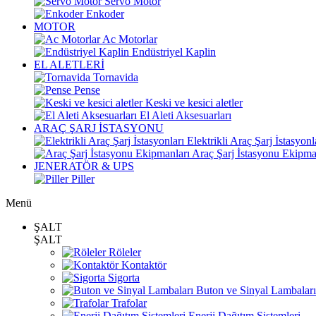
Servo Motor
Enkoder
MOTOR
Ac Motorlar
Endüstriyel Kaplin
EL ALETLERİ
Tornavida
Pense
Keski ve kesici aletler
El Aleti Aksesuarları
ARAÇ ŞARJ İSTASYONU
Elektrikli Araç Şarj İstasyonl
Araç Şarj İstasyonu Ekipma
JENERATÖR & UPS
Piller
Menü
ŞALT
ŞALT
Röleler
Kontaktör
Sigorta
Buton ve Sinyal Lambaları
Trafolar
Enerji Dağıtım Sistemleri