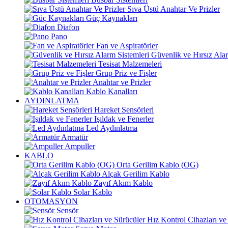
Sıva Üstü Anahtar Ve Prizler
Güç Kaynakları
Diafon
Pano
Fan ve Aspiratörler
Güvenlik ve Hırsız Alar
Tesisat Malzemeleri
Grup Priz ve Fişler
Anahtar ve Prizler
Kablo Kanalları
AYDINLATMA
Hareket Sensörleri
Işıldak ve Fenerler
Led Aydınlatma
Armatür
Ampuller
KABLO
Orta Gerilim Kablo (OG)
Alçak Gerilim Kablo
Zayıf Akım Kablo
Solar Kablo
OTOMASYON
Sensör
Hız Kontrol Cihazları ve