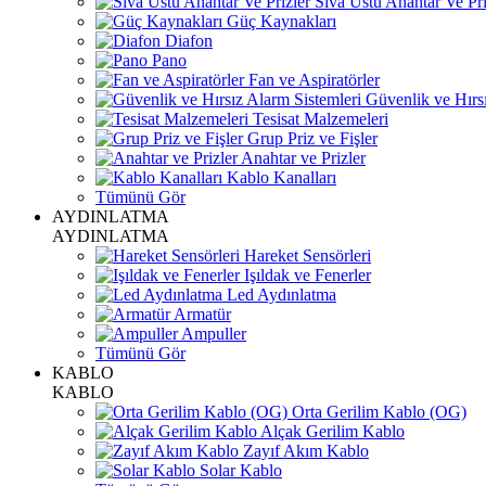
Sıva Üstü Anahtar Ve Pri
Güç Kaynakları
Diafon
Pano
Fan ve Aspiratörler
Güvenlik ve Hırsı
Tesisat Malzemeleri
Grup Priz ve Fişler
Anahtar ve Prizler
Kablo Kanalları
Tümünü Gör
AYDINLATMA
AYDINLATMA
Hareket Sensörleri
Işıldak ve Fenerler
Led Aydınlatma
Armatür
Ampuller
Tümünü Gör
KABLO
KABLO
Orta Gerilim Kablo (OG)
Alçak Gerilim Kablo
Zayıf Akım Kablo
Solar Kablo