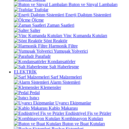
Buton ve Sinyal Lambaları
Trafolar
Enerji Dağıtım Sistemleri
Ölçme
Zaman Saatleri
Şalter
Vinç Kumanda Kutuları
Şönt Reaktör
Harmonik Filtre
Yumuşak Yolverici
Parafudr
Kondansatörler
Şalt Haberleşme
ELEKTRİK
Sarf Malzemeleri
Alarm Sistemleri
Klemensler
Pedal
Isıtıcı
Uyarıcı Ekipmanlar
Kablo Makarası
Endüstriyel Fiş ve Prizler
Kombinasyon Kutuları
Buton ve Buat Kutuları
Busbar Sistemleri