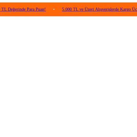
rinde Para Puan!
•
5.000 TL ve Üzeri Alışverişlerde Kargo Ücretsiz!