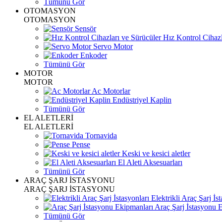
Tümünü Gör
OTOMASYON
OTOMASYON
Sensör
Hız Kontrol Cihazl
Servo Motor
Enkoder
Tümünü Gör
MOTOR
MOTOR
Ac Motorlar
Endüstriyel Kaplin
Tümünü Gör
EL ALETLERİ
EL ALETLERİ
Tornavida
Pense
Keski ve kesici aletler
El Aleti Aksesuarları
Tümünü Gör
ARAÇ ŞARJ İSTASYONU
ARAÇ ŞARJ İSTASYONU
Elektrikli Araç Şarj İst
Araç Şarj İstasyonu 
Tümünü Gör