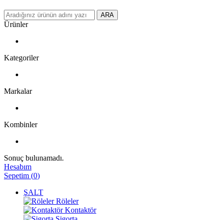
ARA
Ürünler
Kategoriler
Markalar
Kombinler
Sonuç bulunamadı.
Hesabım
Sepetim
(
0
)
ŞALT
Röleler
Kontaktör
Sigorta