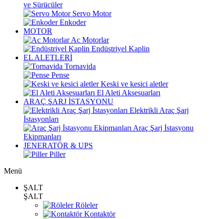
ve Sürücüler
Servo Motor
Enkoder
MOTOR
Ac Motorlar
Endüstriyel Kaplin
EL ALETLERİ
Tornavida
Pense
Keski ve kesici aletler
El Aleti Aksesuarları
ARAÇ ŞARJ İSTASYONU
Elektrikli Araç Şarj
İstasyonları
Araç Şarj İstasyonu
Ekipmanları
JENERATÖR & UPS
Piller
Menü
ŞALT
ŞALT
Röleler
Kontaktör