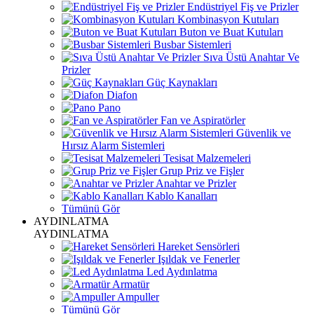
Endüstriyel Fiş ve Prizler
Kombinasyon Kutuları
Buton ve Buat Kutuları
Busbar Sistemleri
Sıva Üstü Anahtar Ve
Prizler
Güç Kaynakları
Diafon
Pano
Fan ve Aspiratörler
Güvenlik ve
Hırsız Alarm Sistemleri
Tesisat Malzemeleri
Grup Priz ve Fişler
Anahtar ve Prizler
Kablo Kanalları
Tümünü Gör
AYDINLATMA
AYDINLATMA
Hareket Sensörleri
Işıldak ve Fenerler
Led Aydınlatma
Armatür
Ampuller
Tümünü Gör