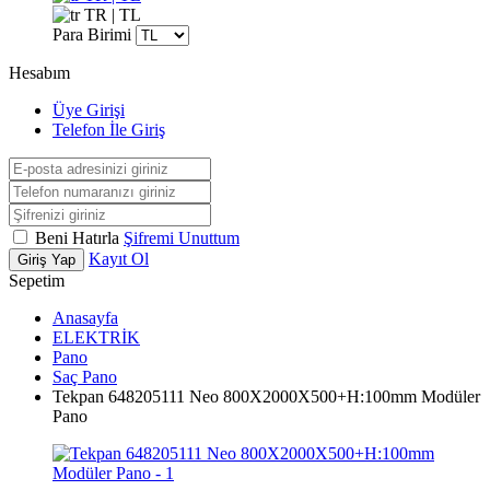
TR | TL
Para Birimi
Hesabım
Üye Girişi
Telefon İle Giriş
Beni Hatırla
Şifremi Unuttum
Kayıt Ol
Giriş Yap
Sepetim
Anasayfa
ELEKTRİK
Pano
Saç Pano
Tekpan 648205111 Neo 800X2000X500+H:100mm Modüler
Pano