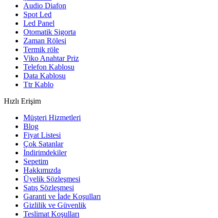
Audio Diafon
Spot Led
Led Panel
Otomatik Sigorta
Zaman Rölesi
Termik röle
Viko Anahtar Priz
Telefon Kablosu
Data Kablosu
Ttr Kablo
Hızlı Erişim
Müşteri Hizmetleri
Blog
Fiyat Listesi
Çok Satanlar
İndirimdekiler
Sepetim
Hakkımızda
Üyelik Sözleşmesi
Satış Sözleşmesi
Garanti ve İade Koşulları
Gizlilik ve Güvenlik
Teslimat Koşulları