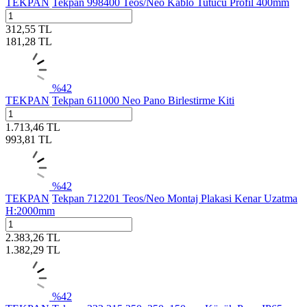
TEKPAN
Tekpan 998400 Teos/Neo Kablo Tutucu Profil 400mm
312,55
TL
181,28
TL
%
42
TEKPAN
Tekpan 611000 Neo Pano Birlestirme Kiti
1.713,46
TL
993,81
TL
%
42
TEKPAN
Tekpan 712201 Teos/Neo Montaj Plakasi Kenar Uzatma
H:2000mm
2.383,26
TL
1.382,29
TL
%
42