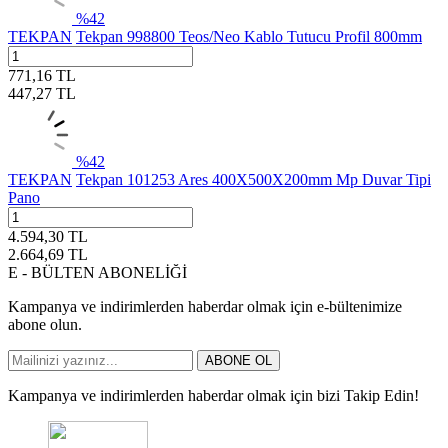
%
42
TEKPAN
Tekpan 998800 Teos/Neo Kablo Tutucu Profil 800mm
771,16
TL
447,27
TL
%
42
TEKPAN
Tekpan 101253 Ares 400X500X200mm Mp Duvar Tipi
Pano
4.594,30
TL
2.664,69
TL
E - BÜLTEN ABONELİĞİ
Kampanya ve indirimlerden haberdar olmak için e-bültenimize
abone olun.
ABONE OL
Kampanya ve indirimlerden haberdar olmak için bizi Takip Edin!