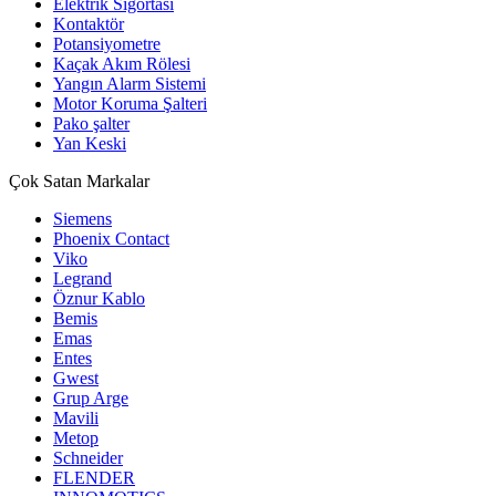
Elektrik Sigortası
Kontaktör
Potansiyometre
Kaçak Akım Rölesi
Yangın Alarm Sistemi
Motor Koruma Şalteri
Pako şalter
Yan Keski
Çok Satan Markalar
Siemens
Phoenix Contact
Viko
Legrand
Öznur Kablo
Bemis
Emas
Entes
Gwest
Grup Arge
Mavili
Metop
Schneider
FLENDER