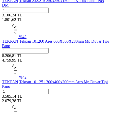
TEKPAN
Tekpan 232.215 250x250x150mm Küçük Pano IP65
DM
3.106,24
TL
1.801,62
TL
%
42
TEKPAN
Tekpan 101260 Ares 600X800X280mm Mp Duvar Tipi
Pano
8.206,81
TL
4.759,95
TL
%
42
TEKPAN
Tekpan 101.251 300x400x200mm Ares Mp Duvar Tipi
Pano
3.585,14
TL
2.079,38
TL