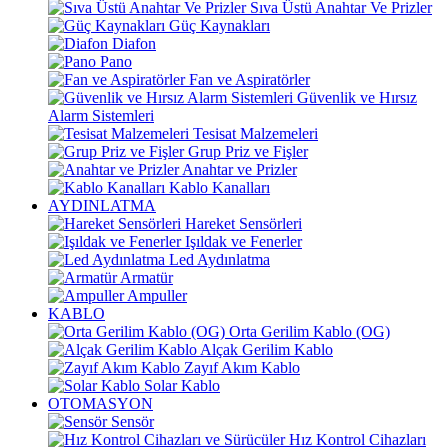
Sıva Üstü Anahtar Ve Prizler
Güç Kaynakları
Diafon
Pano
Fan ve Aspiratörler
Güvenlik ve Hırsız
Alarm Sistemleri
Tesisat Malzemeleri
Grup Priz ve Fişler
Anahtar ve Prizler
Kablo Kanalları
AYDINLATMA
Hareket Sensörleri
Işıldak ve Fenerler
Led Aydınlatma
Armatür
Ampuller
KABLO
Orta Gerilim Kablo (OG)
Alçak Gerilim Kablo
Zayıf Akım Kablo
Solar Kablo
OTOMASYON
Sensör
Hız Kontrol Cihazları