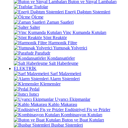
Buton ve Sinyal Lambaları
Trafolar
Enerji Dağıtım Sistemleri
Ölçme
Zaman Saatleri
Şalter
Vinç Kumanda Kutuları
Şönt Reaktör
Harmonik Filtre
Yumuşak Yolverici
Parafudr
Kondansatörler
Şalt Haberleşme
ELEKTRİK
Sarf Malzemeleri
Alarm Sistemleri
Klemensler
Pedal
Isıtıcı
Uyarıcı Ekipmanlar
Kablo Makarası
Endüstriyel Fiş ve Prizler
Kombinasyon Kutuları
Buton ve Buat Kutuları
Busbar Sistemleri