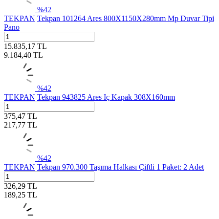
%
42
TEKPAN
Tekpan 101264 Ares 800X1150X280mm Mp Duvar Tipi
Pano
15.835,17
TL
9.184,40
TL
%
42
TEKPAN
Tekpan 943825 Ares Iç Kapak 308X160mm
375,47
TL
217,77
TL
%
42
TEKPAN
Tekpan 970.300 Taşıma Halkası Çiftli 1 Paket: 2 Adet
326,29
TL
189,25
TL