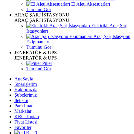
El Aleti Aksesuarları
Tümünü Gör
ARAÇ ŞARJ İSTASYONU
ARAÇ ŞARJ İSTASYONU
Elektrikli Araç Şarj
İstasyonları
Araç Şarj İstasyonu
Ekipmanları
Tümünü Gör
JENERATÖR & UPS
JENERATÖR & UPS
Piller
Tümünü Gör
AnaSayfa
Siparişlerim
Hakkımızda
Şubelerimiz
İletişim
Para Puan
Markalar
KRC Toptan
Fiyat Listesi
Favoriler
TR | TL