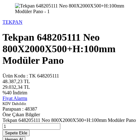
TEKPAN
Tekpan 648205111 Neo
800X2000X500+H:100mm
Modüler Pano
Ürün Kodu :
TK 648205111
48.387,23
TL
29.032,34
TL
%
40
İndirim
Fiyat Alarmı
KDV Dahildir.
Parapuan :
48387
Öne Çıkan Bilgiler
Tekpan 648205111 Neo 800X2000X500+H:100mm Modüler Pano
Sepete Ekle
Hemen Al