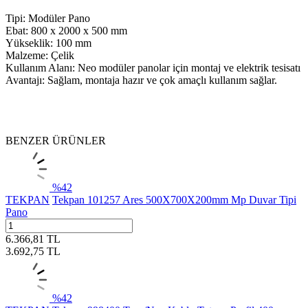
Tipi: Modüler Pano
Ebat: 800 x 2000 x 500 mm
Yükseklik: 100 mm
Malzeme: Çelik
Kullanım Alanı: Neo modüler panolar için montaj ve elektrik tesisatı
Avantajı: Sağlam, montaja hazır ve çok amaçlı kullanım sağlar.
BENZER ÜRÜNLER
%
42
TEKPAN
Tekpan 101257 Ares 500X700X200mm Mp Duvar Tipi
Pano
6.366,81
TL
3.692,75
TL
%
42