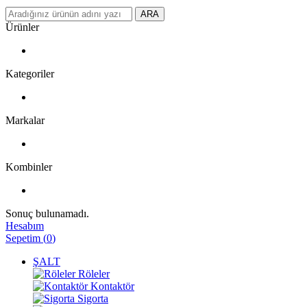
ARA
Ürünler
Kategoriler
Markalar
Kombinler
Sonuç bulunamadı.
Hesabım
Sepetim
(
0
)
ŞALT
Röleler
Kontaktör
Sigorta