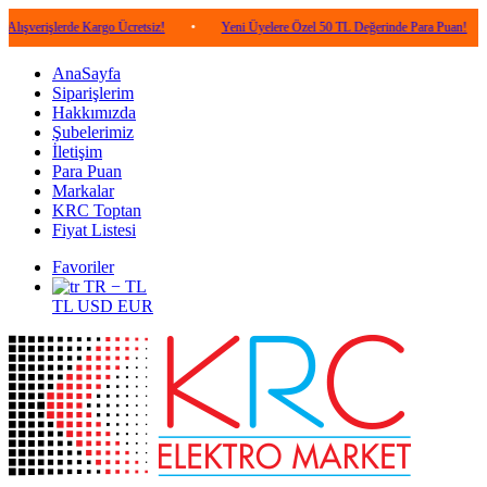
lerde Kargo Ücretsiz!
•
Yeni Üyelere Özel 50 TL Değerinde Para Puan!
•
5.0
AnaSayfa
Siparişlerim
Hakkımızda
Şubelerimiz
İletişim
Para Puan
Markalar
KRC Toptan
Fiyat Listesi
Favoriler
TR − TL
TL
USD
EUR