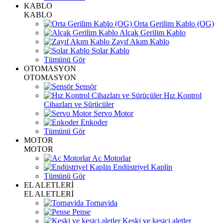
KABLO
KABLO
Orta Gerilim Kablo (OG)
Alçak Gerilim Kablo
Zayıf Akım Kablo
Solar Kablo
Tümünü Gör
OTOMASYON
OTOMASYON
Sensör
Hız Kontrol
Cihazları ve Sürücüler
Servo Motor
Enkoder
Tümünü Gör
MOTOR
MOTOR
Ac Motorlar
Endüstriyel Kaplin
Tümünü Gör
EL ALETLERİ
EL ALETLERİ
Tornavida
Pense
Keski ve kesici aletler