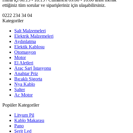
ettiğiniz tüm sorular ve siparişleriniz için ulaşabilirsiniz.
0222 234 34 04
Kategoriler
Şalt Malzemeleri
Elektrik Malzemeleri
Aydınlatma
Elektik Kablosu
Otomasyon
Motor
El Aletleri
Araç Şarj İstasyonu
Anahtar Priz
Bıçaklı Sigorta
Nya Kablo
Şalter
Ac Motor
Popüler Kategoriler
Lityum Pil
Kablo Makarası
Pano
Şerit Led