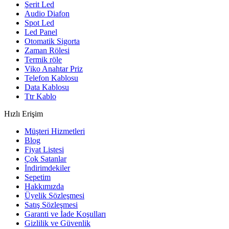
Şerit Led
Audio Diafon
Spot Led
Led Panel
Otomatik Sigorta
Zaman Rölesi
Termik röle
Viko Anahtar Priz
Telefon Kablosu
Data Kablosu
Ttr Kablo
Hızlı Erişim
Müşteri Hizmetleri
Blog
Fiyat Listesi
Çok Satanlar
İndirimdekiler
Sepetim
Hakkımızda
Üyelik Sözleşmesi
Satış Sözleşmesi
Garanti ve İade Koşulları
Gizlilik ve Güvenlik