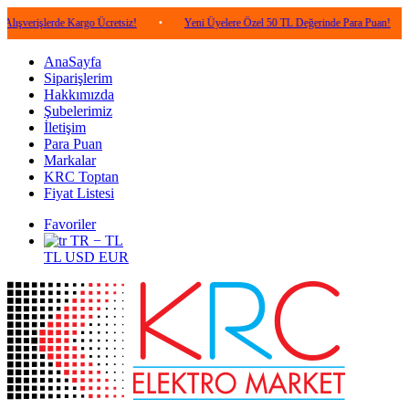
erde Kargo Ücretsiz!
•
Yeni Üyelere Özel 50 TL Değerinde Para Puan!
•
5.00
AnaSayfa
Siparişlerim
Hakkımızda
Şubelerimiz
İletişim
Para Puan
Markalar
KRC Toptan
Fiyat Listesi
Favoriler
TR − TL
TL
USD
EUR