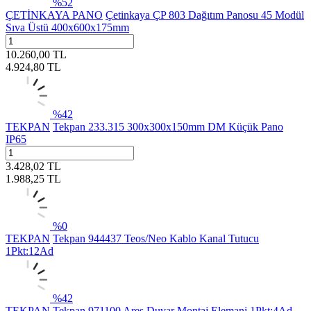
%
52
ÇETİNKAYA PANO
Çetinkaya ÇP 803 Dağıtım Panosu 45 Modül
Sıva Üstü 400x600x175mm
10.260,00
TL
4.924,80
TL
%
42
TEKPAN
Tekpan 233.315 300x300x150mm DM Küçük Pano
IP65
3.428,02
TL
1.988,25
TL
%
0
TEKPAN
Tekpan 944437 Teos/Neo Kablo Kanal Tutucu
1Pkt:12Ad
%
42
TEKPAN
Tekpan 971100 Ares Duvar Montaj Elemani 1Pkt:4Ad