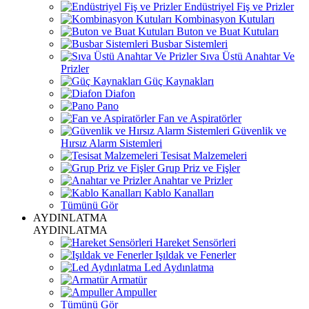
Endüstriyel Fiş ve Prizler
Kombinasyon Kutuları
Buton ve Buat Kutuları
Busbar Sistemleri
Sıva Üstü Anahtar Ve
Prizler
Güç Kaynakları
Diafon
Pano
Fan ve Aspiratörler
Güvenlik ve
Hırsız Alarm Sistemleri
Tesisat Malzemeleri
Grup Priz ve Fişler
Anahtar ve Prizler
Kablo Kanalları
Tümünü Gör
AYDINLATMA
AYDINLATMA
Hareket Sensörleri
Işıldak ve Fenerler
Led Aydınlatma
Armatür
Ampuller
Tümünü Gör