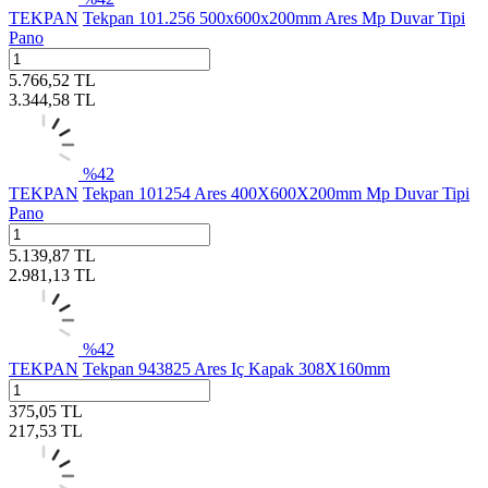
TEKPAN
Tekpan 101.256 500x600x200mm Ares Mp Duvar Tipi
Pano
5.766,52
TL
3.344,58
TL
%
42
TEKPAN
Tekpan 101254 Ares 400X600X200mm Mp Duvar Tipi
Pano
5.139,87
TL
2.981,13
TL
%
42
TEKPAN
Tekpan 943825 Ares Iç Kapak 308X160mm
375,05
TL
217,53
TL