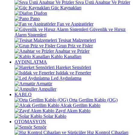
Sıva Üstü Anahtar Ve Prizler
Güç Kaynakları
Diafon
Pano
Fan ve Aspiratörler
Güvenlik ve Hırsız
Alarm Sistemleri
Tesisat Malzemeleri
Grup Priz ve Fişler
Anahtar ve Prizler
Kablo Kanalları
AYDINLATMA
Hareket Sensörleri
Işıldak ve Fenerler
Led Aydınlatma
Armatür
Ampuller
KABLO
Orta Gerilim Kablo (OG)
Alçak Gerilim Kablo
Zayıf Akım Kablo
Solar Kablo
OTOMASYON
Sensör
Hız Kontrol Cihazları