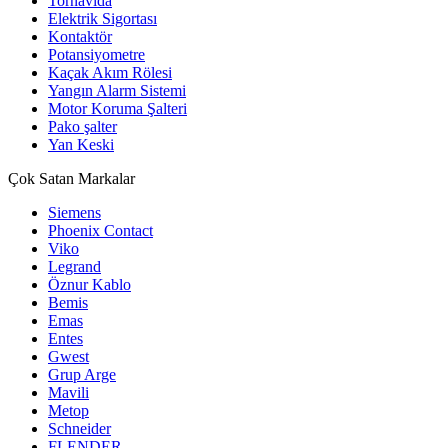
Tornavida
Elektrik Sigortası
Kontaktör
Potansiyometre
Kaçak Akım Rölesi
Yangın Alarm Sistemi
Motor Koruma Şalteri
Pako şalter
Yan Keski
Çok Satan Markalar
Siemens
Phoenix Contact
Viko
Legrand
Öznur Kablo
Bemis
Emas
Entes
Gwest
Grup Arge
Mavili
Metop
Schneider
FLENDER