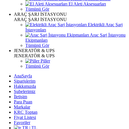
El Aleti Aksesuarları
Tümünü Gör
ARAÇ ŞARJ İSTASYONU
ARAÇ ŞARJ İSTASYONU
Elektrikli Araç Şarj
İstasyonları
Araç Şarj İstasyonu
Ekipmanları
Tümünü Gör
JENERATÖR & UPS
JENERATÖR & UPS
Piller
Tümünü Gör
AnaSayfa
Siparişlerim
Hakkımızda
Şubelerimiz
İletişim
Para Puan
Markalar
KRC Toptan
Fiyat Listesi
Favoriler
TR | TL