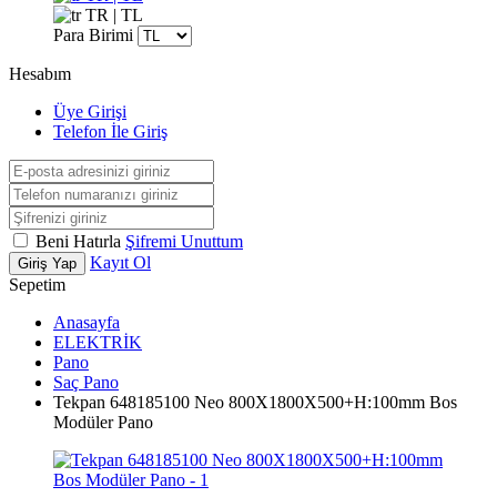
TR | TL
Para Birimi
Hesabım
Üye Girişi
Telefon İle Giriş
Beni Hatırla
Şifremi Unuttum
Kayıt Ol
Giriş Yap
Sepetim
Anasayfa
ELEKTRİK
Pano
Saç Pano
Tekpan 648185100 Neo 800X1800X500+H:100mm Bos
Modüler Pano