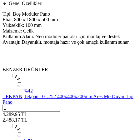
🔹 Genel Özellikleri
Tipi: Boş Modüler Pano
Ebat: 800 x 1800 x 500 mm
Yükseklik: 100 mm
Malzeme: Çelik
Kullanım Alanı: Neo modüler panolar için montaj ve destek
Avantajı: Dayanıklı, montaja hazır ve çok amaçlı kullanım sunar.
BENZER ÜRÜNLER
%
42
TEKPAN
Tekpan 101.252 400x400x200mm Ares Mp Duvar Tipi
Pano
4.289,95
TL
2.488,17
TL