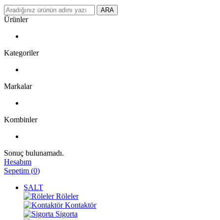
ARA
Ürünler
Kategoriler
Markalar
Kombinler
Sonuç bulunamadı.
Hesabım
Sepetim
(
0
)
ŞALT
Röleler
Kontaktör
Sigorta