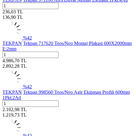
236,03
TL
136,90
TL
%
42
TEKPAN
Tekpan 717620 Teos/Neo Montaj Plakasi 600X2000mm
E:2mm
4.986,70
TL
2.892,28
TL
%
42
TEKPAN
Tekpan 998560 Teos/Neo Agir Ekipman Profili 600mm
1Pkt:2Ad
2.102,98
TL
1.219,73
TL
%
42