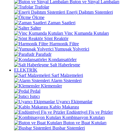
Buton ve Sinyal Lambaları
Trafolar
Enerji Dağıtım Sistemleri
Ölçme
Zaman Saatleri
Şalter
Vinç Kumanda Kutuları
Şönt Reaktör
Harmonik Filtre
Yumuşak Yolverici
Parafudr
Kondansatörler
Şalt Haberleşme
ELEKTRİK
Sarf Malzemeleri
Alarm Sistemleri
Klemensler
Pedal
Isıtıcı
Uyarıcı Ekipmanlar
Kablo Makarası
Endüstriyel Fiş ve Prizler
Kombinasyon Kutuları
Buton ve Buat Kutuları
Busbar Sistemleri