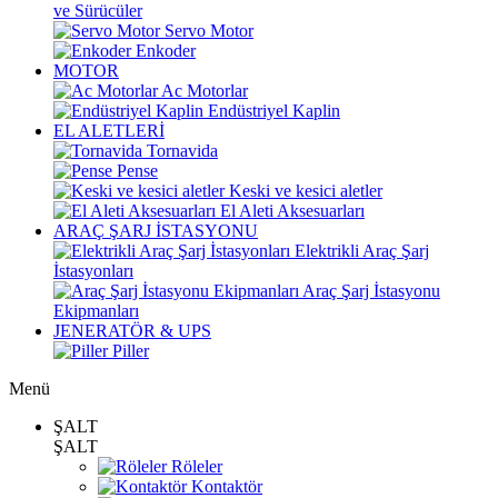
ve Sürücüler
Servo Motor
Enkoder
MOTOR
Ac Motorlar
Endüstriyel Kaplin
EL ALETLERİ
Tornavida
Pense
Keski ve kesici aletler
El Aleti Aksesuarları
ARAÇ ŞARJ İSTASYONU
Elektrikli Araç Şarj
İstasyonları
Araç Şarj İstasyonu
Ekipmanları
JENERATÖR & UPS
Piller
Menü
ŞALT
ŞALT
Röleler
Kontaktör