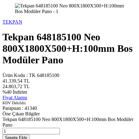
TEKPAN
Tekpan 648185100 Neo
800X1800X500+H:100mm Bos
Modüler Pano
Ürün Kodu :
TK 648185100
41.339,54
TL
24.803,72
TL
%
40
İndirim
Fiyat Alarmı
KDV Dahildir.
Parapuan :
41340
Öne Çıkan Bilgiler
Tekpan 648185100 Neo 800X1800X500+H:100mm Bos Modüler
Pano
Sepete Ekle