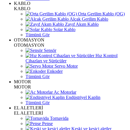
KABLO
KABLO
Orta Gerilim Kablo (OG)
Alçak Gerilim Kablo
Zayıf Akım Kablo
Solar Kablo
Tümünü Gör
OTOMASYON
OTOMASYON
Sensör
Hız Kontrol
Cihazları ve Sürücüler
Servo Motor
Enkoder
Tümünü Gör
MOTOR
MOTOR
Ac Motorlar
Endüstriyel Kaplin
Tümünü Gör
EL ALETLERİ
EL ALETLERİ
Tornavida
Pense
Keski ve kesici aletler