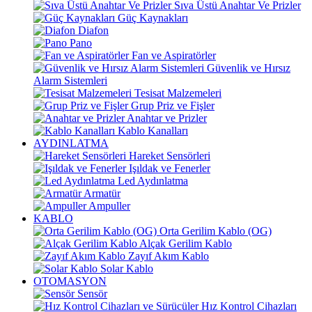
Sıva Üstü Anahtar Ve Prizler
Güç Kaynakları
Diafon
Pano
Fan ve Aspiratörler
Güvenlik ve Hırsız
Alarm Sistemleri
Tesisat Malzemeleri
Grup Priz ve Fişler
Anahtar ve Prizler
Kablo Kanalları
AYDINLATMA
Hareket Sensörleri
Işıldak ve Fenerler
Led Aydınlatma
Armatür
Ampuller
KABLO
Orta Gerilim Kablo (OG)
Alçak Gerilim Kablo
Zayıf Akım Kablo
Solar Kablo
OTOMASYON
Sensör
Hız Kontrol Cihazları