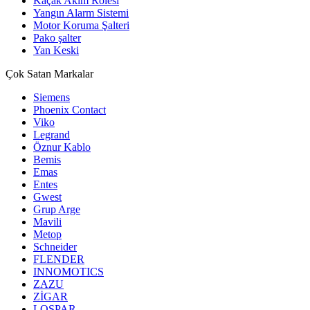
Kaçak Akım Rölesi
Yangın Alarm Sistemi
Motor Koruma Şalteri
Pako şalter
Yan Keski
Çok Satan Markalar
Siemens
Phoenix Contact
Viko
Legrand
Öznur Kablo
Bemis
Emas
Entes
Gwest
Grup Arge
Mavili
Metop
Schneider
FLENDER
INNOMOTICS
ZAZU
ZİGAR
LOSPAR