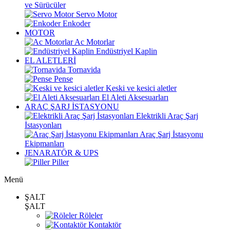
ve Sürücüler
Servo Motor
Enkoder
MOTOR
Ac Motorlar
Endüstriyel Kaplin
EL ALETLERİ
Tornavida
Pense
Keski ve kesici aletler
El Aleti Aksesuarları
ARAÇ ŞARJ İSTASYONU
Elektrikli Araç Şarj
İstasyonları
Araç Şarj İstasyonu
Ekipmanları
JENARATÖR & UPS
Piller
Menü
ŞALT
ŞALT
Röleler
Kontaktör