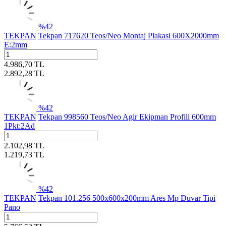
%
42
TEKPAN
Tekpan 717620 Teos/Neo Montaj Plakasi 600X2000mm
E:2mm
4.986,70
TL
2.892,28
TL
%
42
TEKPAN
Tekpan 998560 Teos/Neo Agir Ekipman Profili 600mm
1Pkt:2Ad
2.102,98
TL
1.219,73
TL
%
42
TEKPAN
Tekpan 101.256 500x600x200mm Ares Mp Duvar Tipi
Pano