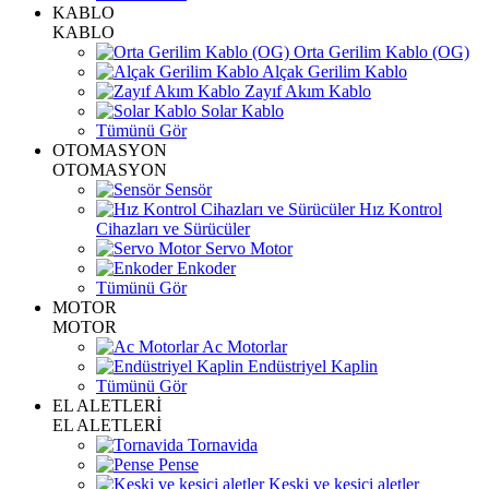
KABLO
KABLO
Orta Gerilim Kablo (OG)
Alçak Gerilim Kablo
Zayıf Akım Kablo
Solar Kablo
Tümünü Gör
OTOMASYON
OTOMASYON
Sensör
Hız Kontrol
Cihazları ve Sürücüler
Servo Motor
Enkoder
Tümünü Gör
MOTOR
MOTOR
Ac Motorlar
Endüstriyel Kaplin
Tümünü Gör
EL ALETLERİ
EL ALETLERİ
Tornavida
Pense
Keski ve kesici aletler