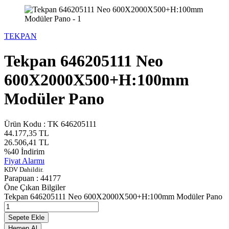
TEKPAN
Tekpan 646205111 Neo
600X2000X500+H:100mm
Modüler Pano
Ürün Kodu :
TK 646205111
44.177,35
TL
26.506,41
TL
%
40
İndirim
Fiyat Alarmı
KDV Dahildir.
Parapuan :
44177
Öne Çıkan Bilgiler
Tekpan 646205111 Neo 600X2000X500+H:100mm Modüler Pano
Sepete Ekle
Hemen Al