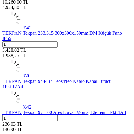
10.260,00
TL
4.924,80
TL
%
42
TEKPAN
Tekpan 233.315 300x300x150mm DM Küçük Pano
IP65
3.428,02
TL
1.988,25
TL
%
0
TEKPAN
Tekpan 944437 Teos/Neo Kablo Kanal Tutucu
1Pkt:12Ad
%
42
TEKPAN
Tekpan 971100 Ares Duvar Montaj Elemani 1Pkt:4Ad
236,03
TL
136,90
TL