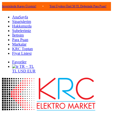
rde Kargo Ücretsiz!
•
Yeni Üyelere Özel 50 TL Değerinde Para Puan!
•
5.000
AnaSayfa
Siparişlerim
Hakkımızda
Şubelerimiz
İletişim
Para Puan
Markalar
KRC Toptan
Fiyat Listesi
Favoriler
TR − TL
TL
USD
EUR