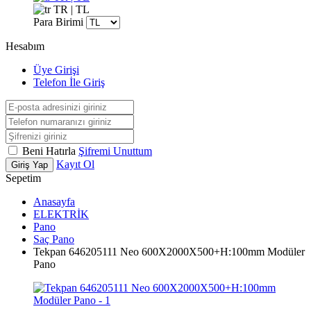
TR | TL
Para Birimi
Hesabım
Üye Girişi
Telefon İle Giriş
Beni Hatırla
Şifremi Unuttum
Kayıt Ol
Giriş Yap
Sepetim
Anasayfa
ELEKTRİK
Pano
Saç Pano
Tekpan 646205111 Neo 600X2000X500+H:100mm Modüler
Pano