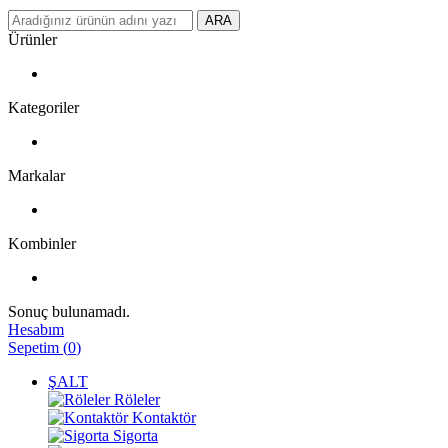
ARA
Ürünler
Kategoriler
Markalar
Kombinler
Sonuç bulunamadı.
Hesabım
Sepetim
(
0
)
ŞALT
Röleler
Kontaktör
Sigorta