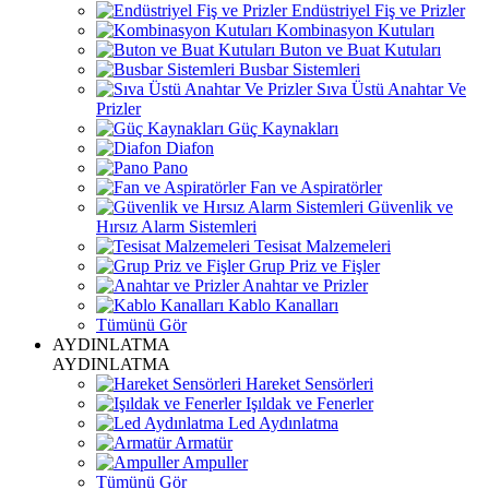
Endüstriyel Fiş ve Prizler
Kombinasyon Kutuları
Buton ve Buat Kutuları
Busbar Sistemleri
Sıva Üstü Anahtar Ve
Prizler
Güç Kaynakları
Diafon
Pano
Fan ve Aspiratörler
Güvenlik ve
Hırsız Alarm Sistemleri
Tesisat Malzemeleri
Grup Priz ve Fişler
Anahtar ve Prizler
Kablo Kanalları
Tümünü Gör
AYDINLATMA
AYDINLATMA
Hareket Sensörleri
Işıldak ve Fenerler
Led Aydınlatma
Armatür
Ampuller
Tümünü Gör