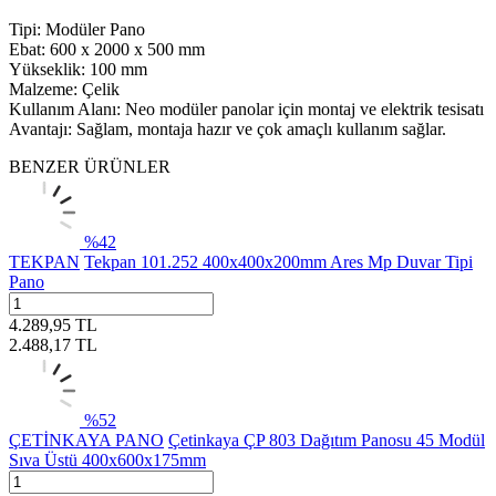
Tipi: Modüler Pano
Ebat: 600 x 2000 x 500 mm
Yükseklik: 100 mm
Malzeme: Çelik
Kullanım Alanı: Neo modüler panolar için montaj ve elektrik tesisatı
Avantajı: Sağlam, montaja hazır ve çok amaçlı kullanım sağlar.
BENZER ÜRÜNLER
%
42
TEKPAN
Tekpan 101.252 400x400x200mm Ares Mp Duvar Tipi
Pano
4.289,95
TL
2.488,17
TL
%
52
ÇETİNKAYA PANO
Çetinkaya ÇP 803 Dağıtım Panosu 45 Modül
Sıva Üstü 400x600x175mm