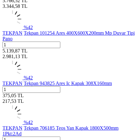
5.766,52
TL
3.344,58
TL
%
42
TEKPAN
Tekpan 101254 Ares 400X600X200mm Mp Duvar Tipi
Pano
5.139,87
TL
2.981,13
TL
%
42
TEKPAN
Tekpan 943825 Ares Iç Kapak 308X160mm
375,05
TL
217,53
TL
%
42
TEKPAN
Tekpan 706185 Teos Yan Kapak 1800X500mm
1Pkt:2Ad