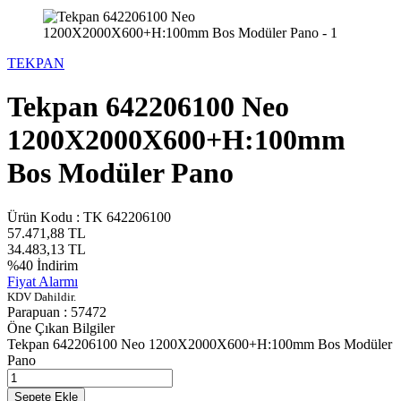
TEKPAN
Tekpan 642206100 Neo
1200X2000X600+H:100mm
Bos Modüler Pano
Ürün Kodu :
TK 642206100
57.471,88
TL
34.483,13
TL
%
40
İndirim
Fiyat Alarmı
KDV Dahildir.
Parapuan :
57472
Öne Çıkan Bilgiler
Tekpan 642206100 Neo 1200X2000X600+H:100mm Bos Modüler
Pano
Sepete Ekle