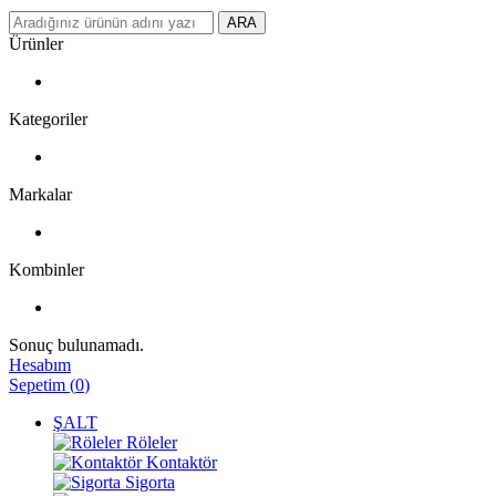
ARA
Ürünler
Kategoriler
Markalar
Kombinler
Sonuç bulunamadı.
Hesabım
Sepetim
(
0
)
ŞALT
Röleler
Kontaktör
Sigorta