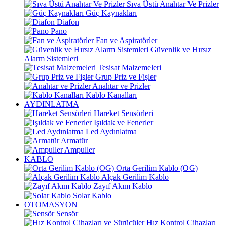
Sıva Üstü Anahtar Ve Prizler
Güç Kaynakları
Diafon
Pano
Fan ve Aspiratörler
Güvenlik ve Hırsız
Alarm Sistemleri
Tesisat Malzemeleri
Grup Priz ve Fişler
Anahtar ve Prizler
Kablo Kanalları
AYDINLATMA
Hareket Sensörleri
Işıldak ve Fenerler
Led Aydınlatma
Armatür
Ampuller
KABLO
Orta Gerilim Kablo (OG)
Alçak Gerilim Kablo
Zayıf Akım Kablo
Solar Kablo
OTOMASYON
Sensör
Hız Kontrol Cihazları