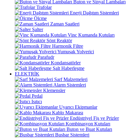
Buton ve Sinyal Lambaları
Trafolar
Enerji Dağıtım Sistemleri
Ölçme
Zaman Saatleri
Şalter
Vinç Kumanda Kutuları
Şönt Reaktör
Harmonik Filtre
Yumuşak Yolverici
Parafudr
Kondansatörler
Şalt Haberleşme
ELEKTRİK
Sarf Malzemeleri
Alarm Sistemleri
Klemensler
Pedal
Isıtıcı
Uyarıcı Ekipmanlar
Kablo Makarası
Endüstriyel Fiş ve Prizler
Kombinasyon Kutuları
Buton ve Buat Kutuları
Busbar Sistemleri