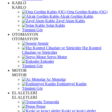
KABLO
KABLO
Orta Gerilim Kablo (OG)
Alçak Gerilim Kablo
Zayıf Akım Kablo
Solar Kablo
Tümünü Gör
OTOMASYON
OTOMASYON
Sensör
Hız Kontrol
Cihazları ve Sürücüler
Servo Motor
Enkoder
Tümünü Gör
MOTOR
MOTOR
Ac Motorlar
Endüstriyel Kaplin
Tümünü Gör
EL ALETLERİ
EL ALETLERİ
Tornavida
Pense
Keski ve kesici aletler