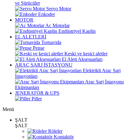
ve Sürücüler
Servo Motor
Enkoder
MOTOR
Ac Motorlar
Endüstriyel Kaplin
EL ALETLERİ
Tornavida
Pense
Keski ve kesici aletler
El Aleti Aksesuarları
ARAÇ ŞARJ İSTASYONU
Elektrikli Araç Şarj
İstasyonları
Araç Şarj İstasyonu
Ekipmanları
JENERATÖR & UPS
Piller
Menü
ŞALT
ŞALT
Röleler
Kontaktör