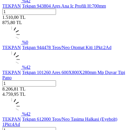
%
42
TEKPAN
Tekpan 943804 Ares Ana Iç Profili H:700mm
1.510,00
TL
875,80
TL
%
0
TEKPAN
Tekpan 944478 Teos/Neo Otomat Kiti 1Pkt:2Ad
%
42
TEKPAN
Tekpan 101260 Ares 600X800X280mm Mp Duvar Tipi
Pano
8.206,81
TL
4.759,95
TL
%
42
TEKPAN
Tekpan 612000 Teos/Neo Tasima Halkasi (Eyebolt)
1Pkt:4Ad