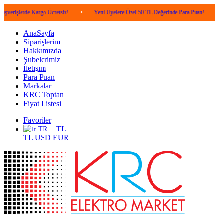
de Kargo Ücretsiz!
•
Yeni Üyelere Özel 50 TL Değerinde Para Puan!
•
5.000 
AnaSayfa
Siparişlerim
Hakkımızda
Şubelerimiz
İletişim
Para Puan
Markalar
KRC Toptan
Fiyat Listesi
Favoriler
TR − TL
TL
USD
EUR