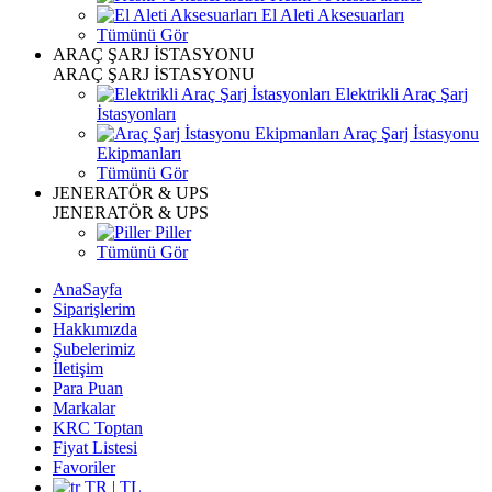
El Aleti Aksesuarları
Tümünü Gör
ARAÇ ŞARJ İSTASYONU
ARAÇ ŞARJ İSTASYONU
Elektrikli Araç Şarj
İstasyonları
Araç Şarj İstasyonu
Ekipmanları
Tümünü Gör
JENERATÖR & UPS
JENERATÖR & UPS
Piller
Tümünü Gör
AnaSayfa
Siparişlerim
Hakkımızda
Şubelerimiz
İletişim
Para Puan
Markalar
KRC Toptan
Fiyat Listesi
Favoriler
TR | TL