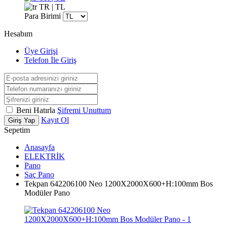
TR | TL
Para Birimi
Hesabım
Üye Girişi
Telefon İle Giriş
Beni Hatırla
Şifremi Unuttum
Kayıt Ol
Giriş Yap
Sepetim
Anasayfa
ELEKTRİK
Pano
Saç Pano
Tekpan 642206100 Neo 1200X2000X600+H:100mm Bos
Modüler Pano