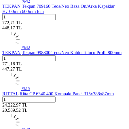
%
42
TEKPAN
Tekpan 709160 Teos/Neo Baza Ön/Arka Kapaklar
H:100mm 600mm Için
772,71
TL
448,17
TL
%
42
TEKPAN
Tekpan 998800 Teos/Neo Kablo Tutucu Profil 800mm
771,16
TL
447,27
TL
%
15
RITTAL
Ritta CP 6340.400 Kompakt Panel 315x388x87mm
24.222,97
TL
20.589,52
TL