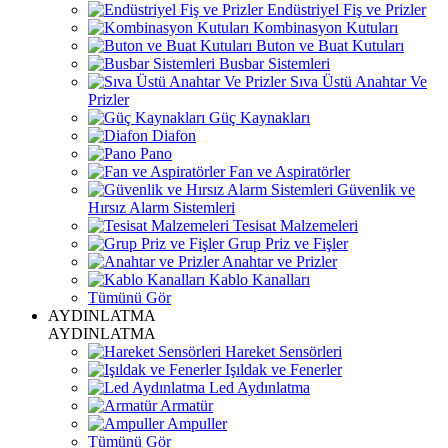
Endüstriyel Fiş ve Prizler
Kombinasyon Kutuları
Buton ve Buat Kutuları
Busbar Sistemleri
Sıva Üstü Anahtar Ve
Prizler
Güç Kaynakları
Diafon
Pano
Fan ve Aspiratörler
Güvenlik ve
Hırsız Alarm Sistemleri
Tesisat Malzemeleri
Grup Priz ve Fişler
Anahtar ve Prizler
Kablo Kanalları
Tümünü Gör
AYDINLATMA
AYDINLATMA
Hareket Sensörleri
Işıldak ve Fenerler
Led Aydınlatma
Armatür
Ampuller
Tümünü Gör