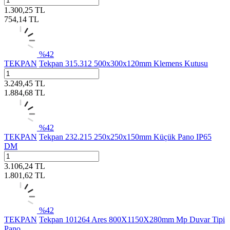
1.300,25
TL
754,14
TL
%
42
TEKPAN
Tekpan 315.312 500x300x120mm Klemens Kutusu
3.249,45
TL
1.884,68
TL
%
42
TEKPAN
Tekpan 232.215 250x250x150mm Küçük Pano IP65
DM
3.106,24
TL
1.801,62
TL
%
42
TEKPAN
Tekpan 101264 Ares 800X1150X280mm Mp Duvar Tipi
Pano