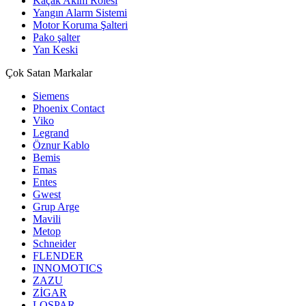
Kaçak Akım Rölesi
Yangın Alarm Sistemi
Motor Koruma Şalteri
Pako şalter
Yan Keski
Çok Satan Markalar
Siemens
Phoenix Contact
Viko
Legrand
Öznur Kablo
Bemis
Emas
Entes
Gwest
Grup Arge
Mavili
Metop
Schneider
FLENDER
INNOMOTICS
ZAZU
ZİGAR
LOSPAR