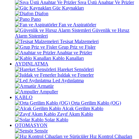
Sıva Üstü Anahtar Ve Prizler
Güç Kaynakları
Diafon
Pano
Fan ve Aspiratörler
Güvenlik ve Hırsız
Alarm Sistemleri
Tesisat Malzemeleri
Grup Priz ve Fişler
Anahtar ve Prizler
Kablo Kanalları
AYDINLATMA
Hareket Sensörleri
Işıldak ve Fenerler
Led Aydınlatma
Armatür
Ampuller
KABLO
Orta Gerilim Kablo (OG)
Alçak Gerilim Kablo
Zayıf Akım Kablo
Solar Kablo
OTOMASYON
Sensör
Hız Kontrol Cihazları