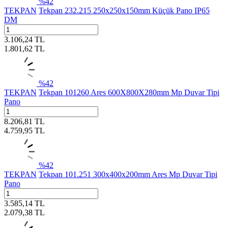
%
42
TEKPAN
Tekpan 232.215 250x250x150mm Küçük Pano IP65
DM
3.106,24
TL
1.801,62
TL
%
42
TEKPAN
Tekpan 101260 Ares 600X800X280mm Mp Duvar Tipi
Pano
8.206,81
TL
4.759,95
TL
%
42
TEKPAN
Tekpan 101.251 300x400x200mm Ares Mp Duvar Tipi
Pano
3.585,14
TL
2.079,38
TL