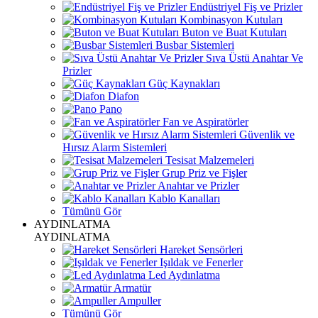
Endüstriyel Fiş ve Prizler
Kombinasyon Kutuları
Buton ve Buat Kutuları
Busbar Sistemleri
Sıva Üstü Anahtar Ve
Prizler
Güç Kaynakları
Diafon
Pano
Fan ve Aspiratörler
Güvenlik ve
Hırsız Alarm Sistemleri
Tesisat Malzemeleri
Grup Priz ve Fişler
Anahtar ve Prizler
Kablo Kanalları
Tümünü Gör
AYDINLATMA
AYDINLATMA
Hareket Sensörleri
Işıldak ve Fenerler
Led Aydınlatma
Armatür
Ampuller
Tümünü Gör