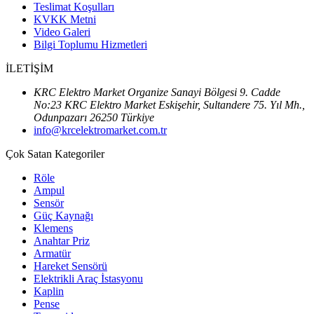
Teslimat Koşulları
KVKK Metni
Video Galeri
Bilgi Toplumu Hizmetleri
İLETİŞİM
KRC Elektro Market Organize Sanayi Bölgesi 9. Cadde
No:23 KRC Elektro Market Eskişehir, Sultandere 75. Yıl Mh.,
Odunpazarı 26250 Türkiye
info@krcelektromarket.com.tr
Çok Satan Kategoriler
Röle
Ampul
Sensör
Güç Kaynağı
Klemens
Anahtar Priz
Armatür
Hareket Sensörü
Elektrikli Araç İstasyonu
Kaplin
Pense