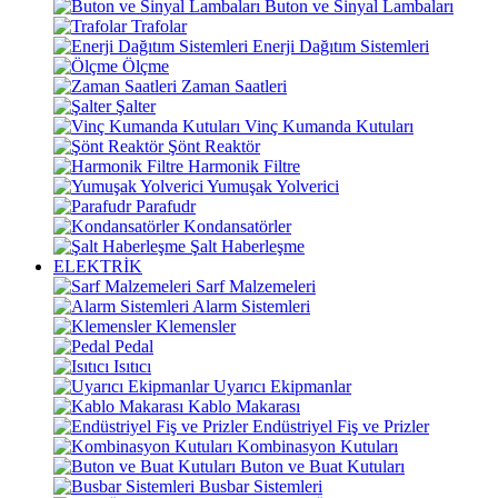
Buton ve Sinyal Lambaları
Trafolar
Enerji Dağıtım Sistemleri
Ölçme
Zaman Saatleri
Şalter
Vinç Kumanda Kutuları
Şönt Reaktör
Harmonik Filtre
Yumuşak Yolverici
Parafudr
Kondansatörler
Şalt Haberleşme
ELEKTRİK
Sarf Malzemeleri
Alarm Sistemleri
Klemensler
Pedal
Isıtıcı
Uyarıcı Ekipmanlar
Kablo Makarası
Endüstriyel Fiş ve Prizler
Kombinasyon Kutuları
Buton ve Buat Kutuları
Busbar Sistemleri