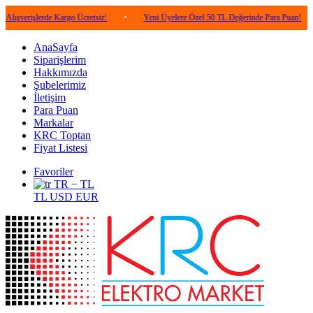
lerde Kargo Ücretsiz!
•
Yeni Üyelere Özel 50 TL Değerinde Para Puan!
•
5.0
AnaSayfa
Siparişlerim
Hakkımızda
Şubelerimiz
İletişim
Para Puan
Markalar
KRC Toptan
Fiyat Listesi
Favoriler
TR − TL
TL
USD
EUR