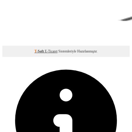
T
-Soft
E-Ticaret
Sistemleriyle Hazırlanmıştır.