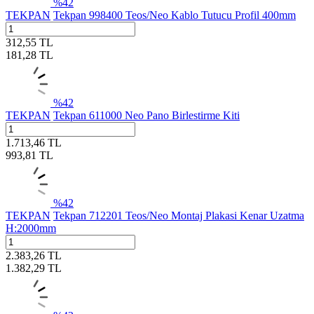
%
42
TEKPAN
Tekpan 998400 Teos/Neo Kablo Tutucu Profil 400mm
312,55
TL
181,28
TL
%
42
TEKPAN
Tekpan 611000 Neo Pano Birlestirme Kiti
1.713,46
TL
993,81
TL
%
42
TEKPAN
Tekpan 712201 Teos/Neo Montaj Plakasi Kenar Uzatma
H:2000mm
2.383,26
TL
1.382,29
TL