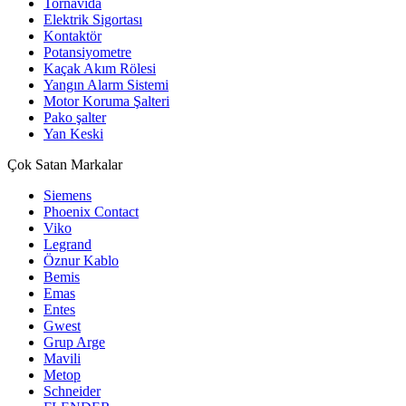
Tornavida
Elektrik Sigortası
Kontaktör
Potansiyometre
Kaçak Akım Rölesi
Yangın Alarm Sistemi
Motor Koruma Şalteri
Pako şalter
Yan Keski
Çok Satan Markalar
Siemens
Phoenix Contact
Viko
Legrand
Öznur Kablo
Bemis
Emas
Entes
Gwest
Grup Arge
Mavili
Metop
Schneider