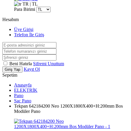
TR | TL
Para Birimi
Hesabım
Üye Girişi
Telefon İle Giriş
Beni Hatırla
Şifremi Unuttum
Kayıt Ol
Giriş Yap
Sepetim
Anasayfa
ELEKTRİK
Pano
Saç Pano
Tekpan 642184200 Neo 1200X1800X400+H:200mm Bos
Modüler Pano