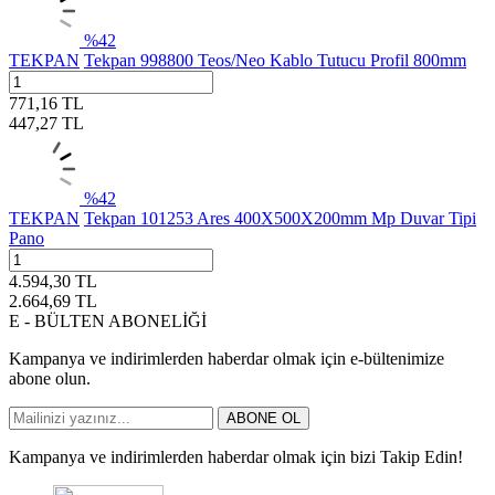
%
42
TEKPAN
Tekpan 998800 Teos/Neo Kablo Tutucu Profil 800mm
771,16
TL
447,27
TL
%
42
TEKPAN
Tekpan 101253 Ares 400X500X200mm Mp Duvar Tipi
Pano
4.594,30
TL
2.664,69
TL
E - BÜLTEN ABONELİĞİ
Kampanya ve indirimlerden haberdar olmak için e-bültenimize
abone olun.
ABONE OL
Kampanya ve indirimlerden haberdar olmak için bizi Takip Edin!