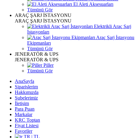
El Aleti Aksesuarları
Tümünü Gör
ARAÇ ŞARJ İSTASYONU
ARAÇ ŞARJ İSTASYONU
Elektrikli Araç Şarj
İstasyonları
Araç Şarj İstasyonu
Ekipmanları
Tümünü Gör
JENERATÖR & UPS
JENERATÖR & UPS
Piller
Tümünü Gör
AnaSayfa
Siparişlerim
Hakkımızda
Şubelerimiz
İletişim
Para Puan
Markalar
KRC Toptan
Fiyat Listesi
Favoriler
TR | TL