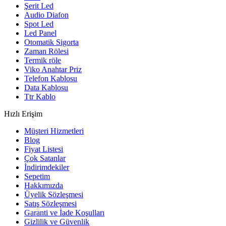
Şerit Led
Audio Diafon
Spot Led
Led Panel
Otomatik Sigorta
Zaman Rölesi
Termik röle
Viko Anahtar Priz
Telefon Kablosu
Data Kablosu
Ttr Kablo
Hızlı Erişim
Müşteri Hizmetleri
Blog
Fiyat Listesi
Çok Satanlar
İndirimdekiler
Sepetim
Hakkımızda
Üyelik Sözleşmesi
Satış Sözleşmesi
Garanti ve İade Koşulları
Gizlilik ve Güvenlik