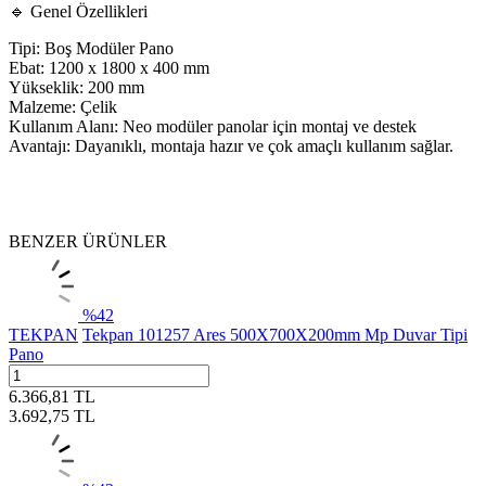
🔹 Genel Özellikleri
Tipi: Boş Modüler Pano
Ebat: 1200 x 1800 x 400 mm
Yükseklik: 200 mm
Malzeme: Çelik
Kullanım Alanı: Neo modüler panolar için montaj ve destek
Avantajı: Dayanıklı, montaja hazır ve çok amaçlı kullanım sağlar.
BENZER ÜRÜNLER
%
42
TEKPAN
Tekpan 101257 Ares 500X700X200mm Mp Duvar Tipi
Pano
6.366,81
TL
3.692,75
TL