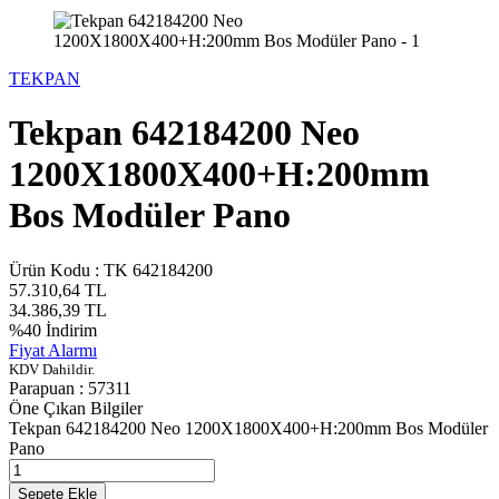
TEKPAN
Tekpan 642184200 Neo
1200X1800X400+H:200mm
Bos Modüler Pano
Ürün Kodu :
TK 642184200
57.310,64
TL
34.386,39
TL
%
40
İndirim
Fiyat Alarmı
KDV Dahildir.
Parapuan :
57311
Öne Çıkan Bilgiler
Tekpan 642184200 Neo 1200X1800X400+H:200mm Bos Modüler
Pano
Sepete Ekle