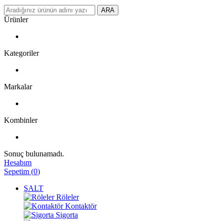
ARA
Ürünler
Kategoriler
Markalar
Kombinler
Sonuç bulunamadı.
Hesabım
Sepetim
(
0
)
ŞALT
Röleler
Kontaktör
Sigorta