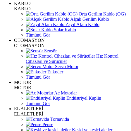
KABLO
KABLO
Orta Gerilim Kablo (OG)
Alçak Gerilim Kablo
Zayıf Akım Kablo
Solar Kablo
Tümünü Gör
OTOMASYON
OTOMASYON
Sensör
Hız Kontrol
Cihazları ve Sürücüler
Servo Motor
Enkoder
Tümünü Gör
MOTOR
MOTOR
Ac Motorlar
Endüstriyel Kaplin
Tümünü Gör
EL ALETLERİ
EL ALETLERİ
Tornavida
Pense
Keski ve kesici aletler