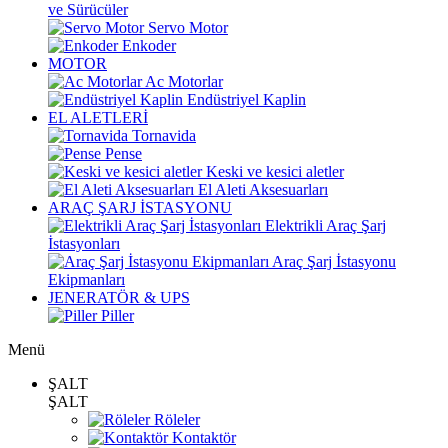
ve Sürücüler
Servo Motor
Enkoder
MOTOR
Ac Motorlar
Endüstriyel Kaplin
EL ALETLERİ
Tornavida
Pense
Keski ve kesici aletler
El Aleti Aksesuarları
ARAÇ ŞARJ İSTASYONU
Elektrikli Araç Şarj
İstasyonları
Araç Şarj İstasyonu
Ekipmanları
JENERATÖR & UPS
Piller
Menü
ŞALT
ŞALT
Röleler
Kontaktör