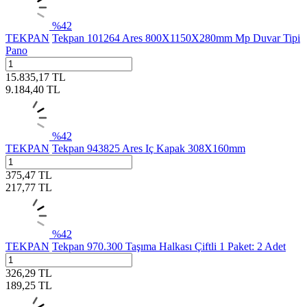
%
42
TEKPAN
Tekpan 101264 Ares 800X1150X280mm Mp Duvar Tipi
Pano
15.835,17
TL
9.184,40
TL
%
42
TEKPAN
Tekpan 943825 Ares Iç Kapak 308X160mm
375,47
TL
217,77
TL
%
42
TEKPAN
Tekpan 970.300 Taşıma Halkası Çiftli 1 Paket: 2 Adet
326,29
TL
189,25
TL