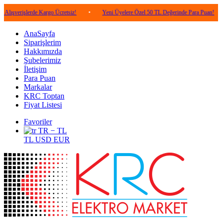
lerde Kargo Ücretsiz!
•
Yeni Üyelere Özel 50 TL Değerinde Para Puan!
•
5.0
AnaSayfa
Siparişlerim
Hakkımızda
Şubelerimiz
İletişim
Para Puan
Markalar
KRC Toptan
Fiyat Listesi
Favoriler
TR − TL
TL
USD
EUR