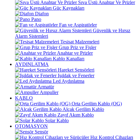
Sıva Üstü Anahtar Ve Prizler
Güç Kaynakları
Diafon
Pano
Fan ve Aspiratörler
Güvenlik ve Hırsız
Alarm Sistemleri
Tesisat Malzemeleri
Grup Priz ve Fişler
Anahtar ve Prizler
Kablo Kanalları
AYDINLATMA
Hareket Sensörleri
Işıldak ve Fenerler
Led Aydınlatma
Armatür
Ampuller
KABLO
Orta Gerilim Kablo (OG)
Alçak Gerilim Kablo
Zayıf Akım Kablo
Solar Kablo
OTOMASYON
Sensör
Hız Kontrol Cihazları