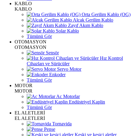
KABLO
KABLO
Orta Gerilim Kablo (OG)
Alçak Gerilim Kablo
Zayıf Akım Kablo
Solar Kablo
Tümünü Gör
OTOMASYON
OTOMASYON
Sensör
Hız Kontrol
Cihazları ve Sürücüler
Servo Motor
Enkoder
Tümünü Gör
MOTOR
MOTOR
Ac Motorlar
Endüstriyel Kaplin
Tümünü Gör
EL ALETLERİ
EL ALETLERİ
Tornavida
Pense
Keski ve kesici aletler