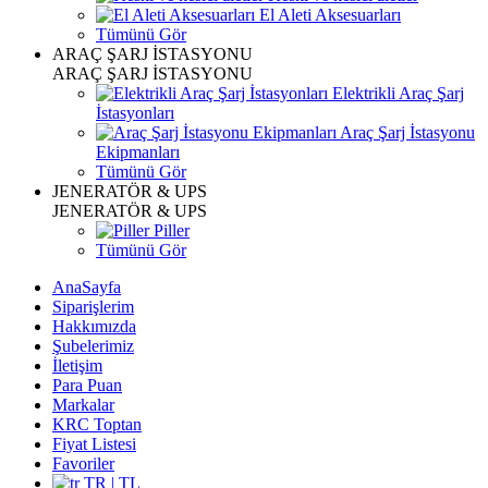
El Aleti Aksesuarları
Tümünü Gör
ARAÇ ŞARJ İSTASYONU
ARAÇ ŞARJ İSTASYONU
Elektrikli Araç Şarj
İstasyonları
Araç Şarj İstasyonu
Ekipmanları
Tümünü Gör
JENERATÖR & UPS
JENERATÖR & UPS
Piller
Tümünü Gör
AnaSayfa
Siparişlerim
Hakkımızda
Şubelerimiz
İletişim
Para Puan
Markalar
KRC Toptan
Fiyat Listesi
Favoriler
TR | TL