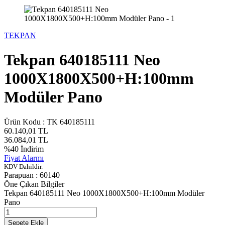
TEKPAN
Tekpan 640185111 Neo
1000X1800X500+H:100mm
Modüler Pano
Ürün Kodu :
TK 640185111
60.140,01
TL
36.084,01
TL
%
40
İndirim
Fiyat Alarmı
KDV Dahildir.
Parapuan :
60140
Öne Çıkan Bilgiler
Tekpan 640185111 Neo 1000X1800X500+H:100mm Modüler
Pano
Sepete Ekle