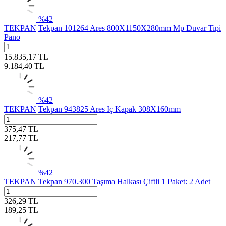
%
42
TEKPAN
Tekpan 101264 Ares 800X1150X280mm Mp Duvar Tipi
Pano
15.835,17
TL
9.184,40
TL
%
42
TEKPAN
Tekpan 943825 Ares Iç Kapak 308X160mm
375,47
TL
217,77
TL
%
42
TEKPAN
Tekpan 970.300 Taşıma Halkası Çiftli 1 Paket: 2 Adet
326,29
TL
189,25
TL