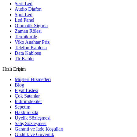
Şerit Led
Audio Diafon
Spot Led
Led Panel
Otomatik Sigorta
Zaman Rölesi
Termik röle
Viko Anahtar Priz
Telefon Kablosu
Data Kablosu
Ttr Kablo
Hızlı Erişim
Müşteri Hizmetleri
Blog
Fiyat Listesi
Çok Satanlar
İndirimdekiler
Sepetim
Hakkımızda
Üyelik Sözleşmesi
Satış Sözleşmesi
Garanti ve İade Koşulları
Gizlilik ve Güvenlik