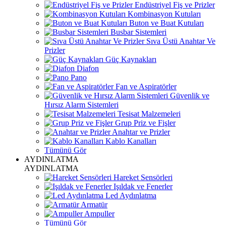
Endüstriyel Fiş ve Prizler
Kombinasyon Kutuları
Buton ve Buat Kutuları
Busbar Sistemleri
Sıva Üstü Anahtar Ve
Prizler
Güç Kaynakları
Diafon
Pano
Fan ve Aspiratörler
Güvenlik ve
Hırsız Alarm Sistemleri
Tesisat Malzemeleri
Grup Priz ve Fişler
Anahtar ve Prizler
Kablo Kanalları
Tümünü Gör
AYDINLATMA
AYDINLATMA
Hareket Sensörleri
Işıldak ve Fenerler
Led Aydınlatma
Armatür
Ampuller
Tümünü Gör