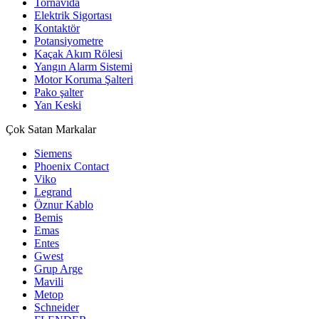
Tornavida
Elektrik Sigortası
Kontaktör
Potansiyometre
Kaçak Akım Rölesi
Yangın Alarm Sistemi
Motor Koruma Şalteri
Pako şalter
Yan Keski
Çok Satan Markalar
Siemens
Phoenix Contact
Viko
Legrand
Öznur Kablo
Bemis
Emas
Entes
Gwest
Grup Arge
Mavili
Metop
Schneider