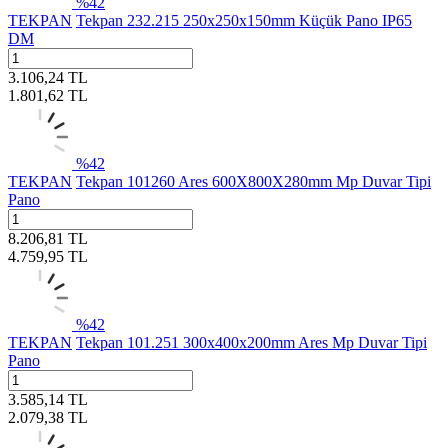
%
42
TEKPAN
Tekpan 232.215 250x250x150mm Küçük Pano IP65
DM
3.106,24
TL
1.801,62
TL
%
42
TEKPAN
Tekpan 101260 Ares 600X800X280mm Mp Duvar Tipi
Pano
8.206,81
TL
4.759,95
TL
%
42
TEKPAN
Tekpan 101.251 300x400x200mm Ares Mp Duvar Tipi
Pano
3.585,14
TL
2.079,38
TL