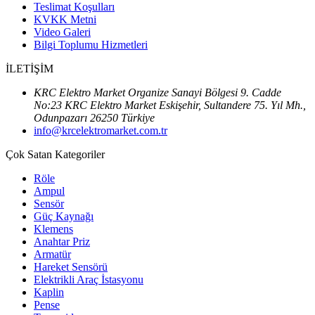
Teslimat Koşulları
KVKK Metni
Video Galeri
Bilgi Toplumu Hizmetleri
İLETİŞİM
KRC Elektro Market Organize Sanayi Bölgesi 9. Cadde
No:23 KRC Elektro Market Eskişehir, Sultandere 75. Yıl Mh.,
Odunpazarı 26250 Türkiye
info@krcelektromarket.com.tr
Çok Satan Kategoriler
Röle
Ampul
Sensör
Güç Kaynağı
Klemens
Anahtar Priz
Armatür
Hareket Sensörü
Elektrikli Araç İstasyonu
Kaplin
Pense