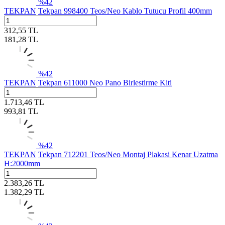
%
42
TEKPAN
Tekpan 998400 Teos/Neo Kablo Tutucu Profil 400mm
312,55
TL
181,28
TL
%
42
TEKPAN
Tekpan 611000 Neo Pano Birlestirme Kiti
1.713,46
TL
993,81
TL
%
42
TEKPAN
Tekpan 712201 Teos/Neo Montaj Plakasi Kenar Uzatma
H:2000mm
2.383,26
TL
1.382,29
TL