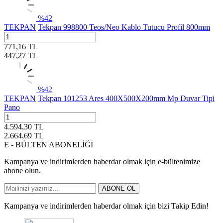
%
42
TEKPAN
Tekpan 998800 Teos/Neo Kablo Tutucu Profil 800mm
771,16
TL
447,27
TL
%
42
TEKPAN
Tekpan 101253 Ares 400X500X200mm Mp Duvar Tipi
Pano
4.594,30
TL
2.664,69
TL
E - BÜLTEN ABONELİĞİ
Kampanya ve indirimlerden haberdar olmak için e-bültenimize
abone olun.
ABONE OL
Kampanya ve indirimlerden haberdar olmak için bizi Takip Edin!