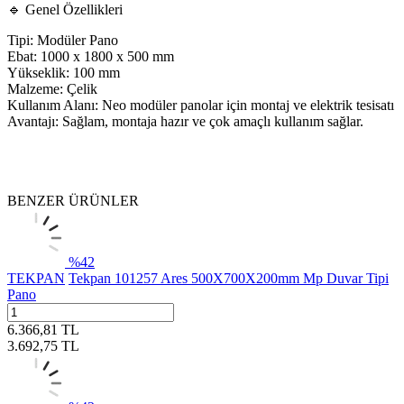
🔹 Genel Özellikleri
Tipi: Modüler Pano
Ebat: 1000 x 1800 x 500 mm
Yükseklik: 100 mm
Malzeme: Çelik
Kullanım Alanı: Neo modüler panolar için montaj ve elektrik tesisatı
Avantajı: Sağlam, montaja hazır ve çok amaçlı kullanım sağlar.
BENZER ÜRÜNLER
%
42
TEKPAN
Tekpan 101257 Ares 500X700X200mm Mp Duvar Tipi
Pano
6.366,81
TL
3.692,75
TL