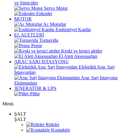
ve Sürücüler
Servo Motor
Enkoder
MOTOR
Ac Motorlar
Endüstriyel Kaplin
EL ALETLERİ
Tornavida
Pense
Keski ve kesici aletler
El Aleti Aksesuarları
ARAÇ ŞARJ İSTASYONU
Elektrikli Araç Şarj
İstasyonları
Araç Şarj İstasyonu
Ekipmanları
JENERATÖR & UPS
Piller
Menü
ŞALT
ŞALT
Röleler
Kontaktör