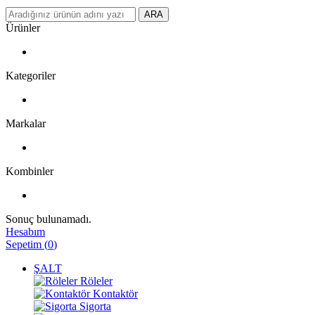
ARA
Ürünler
Kategoriler
Markalar
Kombinler
Sonuç bulunamadı.
Hesabım
Sepetim
(
0
)
ŞALT
Röleler
Kontaktör
Sigorta