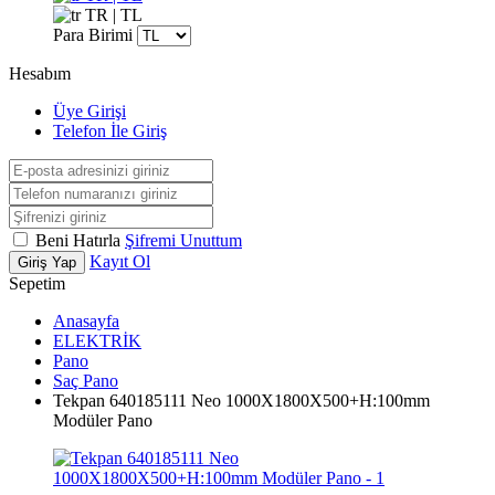
TR | TL
Para Birimi
Hesabım
Üye Girişi
Telefon İle Giriş
Beni Hatırla
Şifremi Unuttum
Kayıt Ol
Giriş Yap
Sepetim
Anasayfa
ELEKTRİK
Pano
Saç Pano
Tekpan 640185111 Neo 1000X1800X500+H:100mm
Modüler Pano