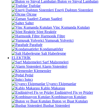
Buton ve Sinyal Lambaları
Trafolar
Enerji Dağıtım Sistemleri
Ölçme
Zaman Saatleri
Şalter
Vinç Kumanda Kutuları
Şönt Reaktör
Harmonik Filtre
Yumuşak Yolverici
Parafudr
Kondansatörler
Şalt Haberleşme
ELEKTRİK
Sarf Malzemeleri
Alarm Sistemleri
Klemensler
Pedal
Isıtıcı
Uyarıcı Ekipmanlar
Kablo Makarası
Endüstriyel Fiş ve Prizler
Kombinasyon Kutuları
Buton ve Buat Kutuları
Busbar Sistemleri