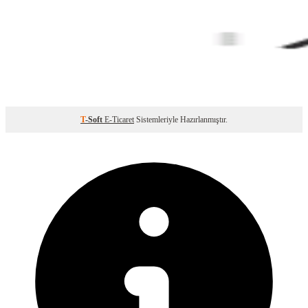
T
-Soft
E-Ticaret
Sistemleriyle Hazırlanmıştır.