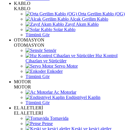
KABLO
KABLO
Orta Gerilim Kablo (OG)
Alçak Gerilim Kablo
Zayıf Akım Kablo
Solar Kablo
Tümünü Gör
OTOMASYON
OTOMASYON
Sensör
Hız Kontrol
Cihazları ve Sürücüler
Servo Motor
Enkoder
Tümünü Gör
MOTOR
MOTOR
Ac Motorlar
Endüstriyel Kaplin
Tümünü Gör
EL ALETLERİ
EL ALETLERİ
Tornavida
Pense
Keski ve kesici aletler