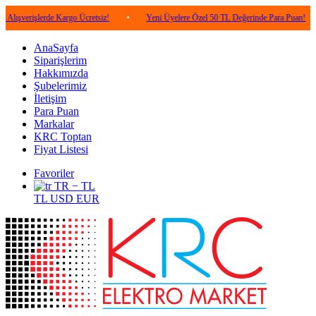
şlerde Kargo Ücretsiz!
•
Yeni Üyelere Özel 50 TL Değerinde Para Puan!
•
5.
AnaSayfa
Siparişlerim
Hakkımızda
Şubelerimiz
İletişim
Para Puan
Markalar
KRC Toptan
Fiyat Listesi
Favoriler
TR − TL
TL
USD
EUR