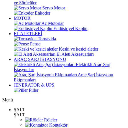
ve Sürücüler
Servo Motor
Enkoder
MOTOR
Ac Motorlar
Endüstriyel Kaplin
EL ALETLERİ
Tornavida
Pense
Keski ve kesici aletler
El Aleti Aksesuarları
ARAÇ ŞARJ İSTASYONU
Elektrikli Araç Şarj
İstasyonları
Araç Şarj İstasyonu
Ekipmanları
JENERATÖR & UPS
Piller
Menü
ŞALT
ŞALT
Röleler
Kontaktör