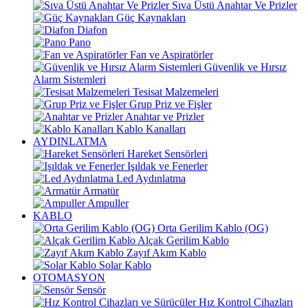
Sıva Üstü Anahtar Ve Prizler
Güç Kaynakları
Diafon
Pano
Fan ve Aspiratörler
Güvenlik ve Hırsız
Alarm Sistemleri
Tesisat Malzemeleri
Grup Priz ve Fişler
Anahtar ve Prizler
Kablo Kanalları
AYDINLATMA
Hareket Sensörleri
Işıldak ve Fenerler
Led Aydınlatma
Armatür
Ampuller
KABLO
Orta Gerilim Kablo (OG)
Alçak Gerilim Kablo
Zayıf Akım Kablo
Solar Kablo
OTOMASYON
Sensör
Hız Kontrol Cihazları