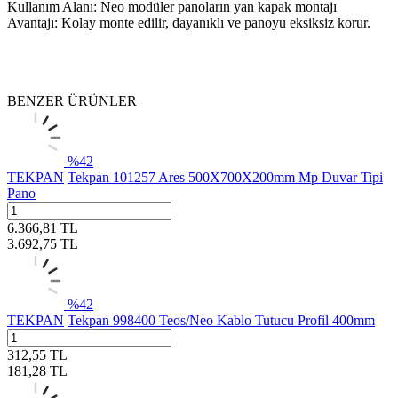
Kullanım Alanı: Neo modüler panoların yan kapak montajı
Avantajı: Kolay monte edilir, dayanıklı ve panoyu eksiksiz korur.
BENZER ÜRÜNLER
%
42
TEKPAN
Tekpan 101257 Ares 500X700X200mm Mp Duvar Tipi
Pano
6.366,81
TL
3.692,75
TL
%
42
TEKPAN
Tekpan 998400 Teos/Neo Kablo Tutucu Profil 400mm
312,55
TL
181,28
TL