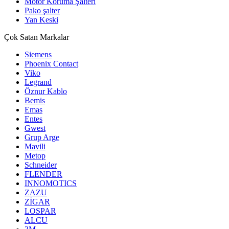
Motor Koruma Şalteri
Pako şalter
Yan Keski
Çok Satan Markalar
Siemens
Phoenix Contact
Viko
Legrand
Öznur Kablo
Bemis
Emas
Entes
Gwest
Grup Arge
Mavili
Metop
Schneider
FLENDER
INNOMOTICS
ZAZU
ZİGAR
LOSPAR
ALCU