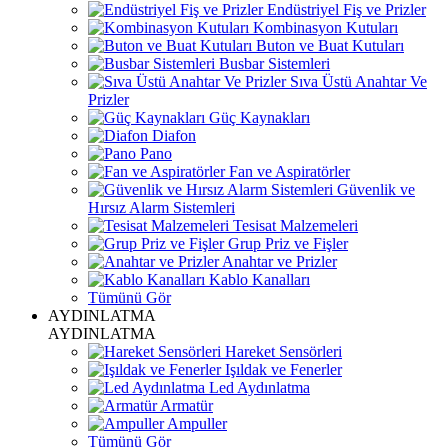
Endüstriyel Fiş ve Prizler
Kombinasyon Kutuları
Buton ve Buat Kutuları
Busbar Sistemleri
Sıva Üstü Anahtar Ve
Prizler
Güç Kaynakları
Diafon
Pano
Fan ve Aspiratörler
Güvenlik ve
Hırsız Alarm Sistemleri
Tesisat Malzemeleri
Grup Priz ve Fişler
Anahtar ve Prizler
Kablo Kanalları
Tümünü Gör
AYDINLATMA
AYDINLATMA
Hareket Sensörleri
Işıldak ve Fenerler
Led Aydınlatma
Armatür
Ampuller
Tümünü Gör