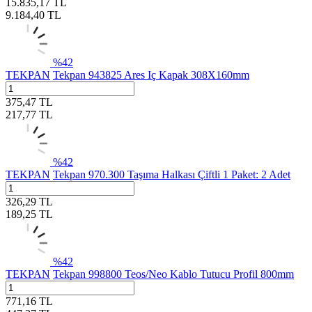
15.835,17
TL
9.184,40
TL
%
42
TEKPAN
Tekpan 943825 Ares Iç Kapak 308X160mm
375,47
TL
217,77
TL
%
42
TEKPAN
Tekpan 970.300 Taşıma Halkası Çiftli 1 Paket: 2 Adet
326,29
TL
189,25
TL
%
42
TEKPAN
Tekpan 998800 Teos/Neo Kablo Tutucu Profil 800mm
771,16
TL