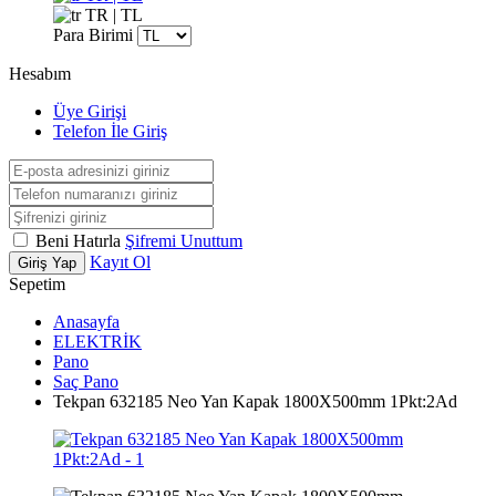
TR | TL
Para Birimi
Hesabım
Üye Girişi
Telefon İle Giriş
Beni Hatırla
Şifremi Unuttum
Kayıt Ol
Giriş Yap
Sepetim
Anasayfa
ELEKTRİK
Pano
Saç Pano
Tekpan 632185 Neo Yan Kapak 1800X500mm 1Pkt:2Ad