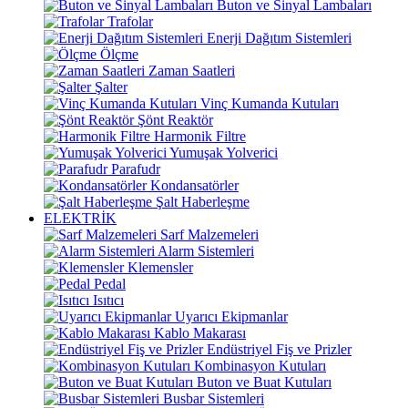
Buton ve Sinyal Lambaları
Trafolar
Enerji Dağıtım Sistemleri
Ölçme
Zaman Saatleri
Şalter
Vinç Kumanda Kutuları
Şönt Reaktör
Harmonik Filtre
Yumuşak Yolverici
Parafudr
Kondansatörler
Şalt Haberleşme
ELEKTRİK
Sarf Malzemeleri
Alarm Sistemleri
Klemensler
Pedal
Isıtıcı
Uyarıcı Ekipmanlar
Kablo Makarası
Endüstriyel Fiş ve Prizler
Kombinasyon Kutuları
Buton ve Buat Kutuları
Busbar Sistemleri