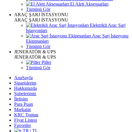
El Aleti Aksesuarları
Tümünü Gör
ARAÇ ŞARJ İSTASYONU
ARAÇ ŞARJ İSTASYONU
Elektrikli Araç Şarj
İstasyonları
Araç Şarj İstasyonu
Ekipmanları
Tümünü Gör
JENERATÖR & UPS
JENERATÖR & UPS
Piller
Tümünü Gör
AnaSayfa
Siparişlerim
Hakkımızda
Şubelerimiz
İletişim
Para Puan
Markalar
KRC Toptan
Fiyat Listesi
Favoriler
TR | TL