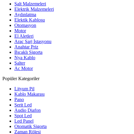
Şalt Malzemeleri
Elektrik Malzemeleri
Aydınlatma
Elektik Kablosu
Otomasyon
Motor
El Aletleri
Araç Şarj İstasyonu
Anahtar Priz
Bıçaklı Sigorta
Nya Kablo
Şalter
Ac Motor
Popüler Kategoriler
Lityum Pil
Kablo Makarası
Pano
Şerit Led
Audio Diafon
Spot Led
Led Panel
Otomatik Sigorta
Zaman Rölesi