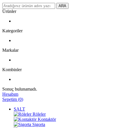
ARA
Ürünler
Kategoriler
Markalar
Kombinler
Sonuç bulunamadı.
Hesabım
Sepetim
(
0
)
ŞALT
Röleler
Kontaktör
Sigorta