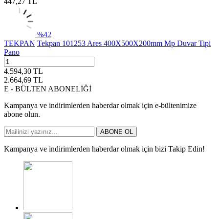
447,27
TL
%
42
TEKPAN
Tekpan 101253 Ares 400X500X200mm Mp Duvar Tipi
Pano
4.594,30
TL
2.664,69
TL
E - BÜLTEN ABONELİĞİ
Kampanya ve indirimlerden haberdar olmak için e-bültenimize
abone olun.
ABONE OL
Kampanya ve indirimlerden haberdar olmak için bizi Takip Edin!